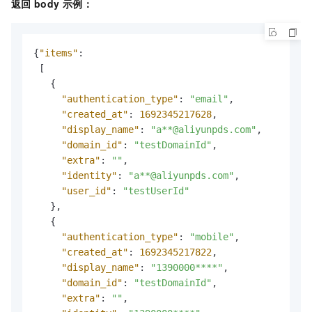
返回
body
示例：
{
"items"
:
[
{
"authentication_type"
:
"email"
,
"created_at"
:
1692345217628
,
"display_name"
:
"a**@aliyunpds.com"
,
"domain_id"
:
"testDomainId"
,
"extra"
:
""
,
"identity"
:
"a**@aliyunpds.com"
,
"user_id"
:
"testUserId"
}
,
{
"authentication_type"
:
"mobile"
,
"created_at"
:
1692345217822
,
"display_name"
:
"1390000****"
,
"domain_id"
:
"testDomainId"
,
"extra"
:
""
,