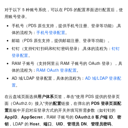
对于以下
5
种账号系统，可以在
PDS
的配置界面进行配置后，使
用账号登录。
手机号（PDS 原生支持，提供手机号注册、登录等功能）,具
体的流程为：
手机号登录配置
。
邮箱（PDS
原生支持，提供邮箱注册、登录等功能）。
钉钉（支持钉钉扫码和钉钉密码登录）,具体的流程为：
钉钉
登录配置
。
RAM
子账号（支持阿里云 RAM 子账号的
OAuth
登录），具
体的流程为：
RAM OAuth 登录配置
。
AD
域/LDAP 登录配置，具体的流程为：
AD
域/LDAP 登录配
置
。
在云盘域页面选择
用户体系
页签，单击"使用
PDS
提供的登录页
面（OAuth2.0）接入"旁的
配置
链接，在弹出的
PDS
登录页面配
置
面板中开启对应登录方式的开关并填写所需参数（如钉钉的
AppID
、
AppSecret
，RAM
子账号的
OAuth2.0
客户端
ID
、
密
钥
，LDAP
的
Host
、
端口
、
UID
、
管理员
DN
、
管理员密码
、