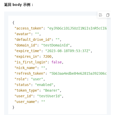
返回
body
示例：
{
"access_token"
:
"eyJhbGciOiJSUzI1NiIsInR5cCI6IkpX
"avatar"
:
""
,
"default_drive_id"
:
""
,
"domain_id"
:
"testDomainId"
,
"expire_time"
:
"2023-08-18T09:53:37Z"
,
"expires_in"
:
7200
,
"is_first_login"
:
false
,
"nick_name"
:
""
,
"refresh_token"
:
"5b63aa4edbe84e62815a392306c6a79
"role"
:
"user"
,
"status"
:
"enabled"
,
"token_type"
:
"Bearer"
,
"user_id"
:
"testUserId"
,
"user_name"
:
""
}