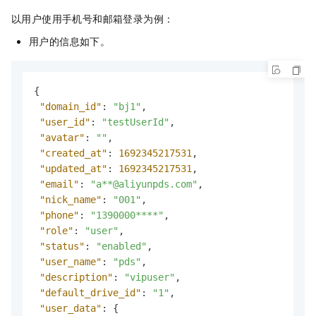
以用户使用手机号和邮箱登录为例：
用户的信息如下。
{
"domain_id"
:
"bj1"
,
"user_id"
:
"testUserId"
,
"avatar"
:
""
,
"created_at"
:
1692345217531
,
"updated_at"
:
1692345217531
,
"email"
:
"a**@aliyunpds.com"
,
"nick_name"
:
"001"
,
"phone"
:
"1390000****"
,
"role"
:
"user"
,
"status"
:
"enabled"
,
"user_name"
:
"pds"
,
"description"
:
"vipuser"
,
"default_drive_id"
:
"1"
,
"user_data"
:
{