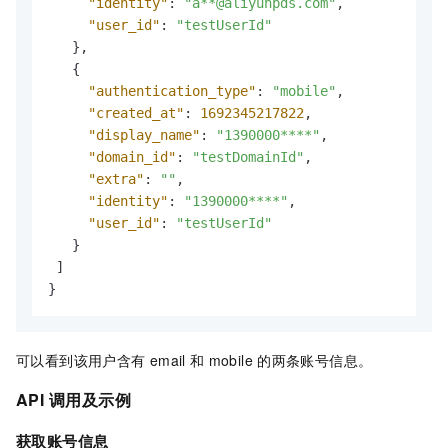
"identity"
:
"a**@aliyunpds.com"
,
"user_id"
:
"testUserId"
}
,
{
"authentication_type"
:
"mobile"
,
"created_at"
:
1692345217822
,
"display_name"
:
"1390000****"
,
"domain_id"
:
"testDomainId"
,
"extra"
:
""
,
"identity"
:
"1390000****"
,
"user_id"
:
"testUserId"
}
]
}
可以看到该用户含有
email
和
mobile
的两条账号信息。
API
调用及示例
获取账号信息