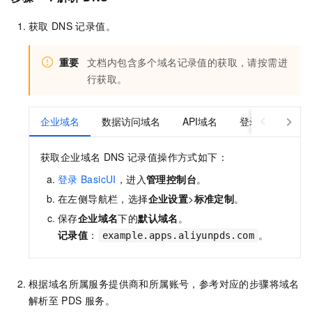
获取
DNS
记录值。
重要
文档内包含多个域名记录值的获取，请按需进
行获取。
企业域名
数据访问域名
API域名
登录认证域名
获取企业域名
DNS
记录值操作方式如下：
登录
BasicUI
，进入
管理控制台
。
在左侧导航栏，选择
企业设置
>
标准定制
。
保存
企业域名
下的
默认域名
。
记录值
：
。
example.apps.aliyunpds.com
根据域名所属服务提供商和所属账号，参考对应的步骤将域名
解析至
PDS
服务。