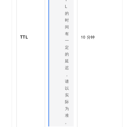
L
的
时
间
有
TTL
10
分钟
一
定
的
延
迟
，
请
以
实
际
为
准
。