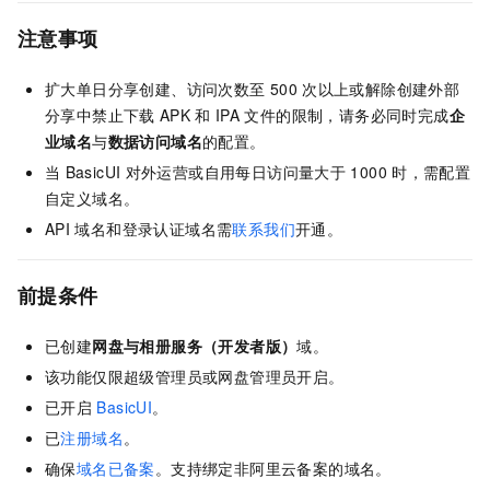
注意事项
扩大单日分享创建、访问次数至
500
次以上或解除创建外部
分享中禁止下载
APK
和
IPA
文件的限制，请务必同时完成
企
业域名
与
数据访问域名
的配置。
当
BasicUI
对外运营或自用每日访问量大于
1000
时，需配置
自定义域名。
API
域名和登录认证域名需
联系我们
开通。
前提条件
已创建
网盘与相册服务（开发者版）
域。
该功能仅限超级管理员或网盘管理员开启。
已开启
BasicUI
。
已
注册域名
。
确保
域名已备案
。支持绑定非阿里云备案的域名。