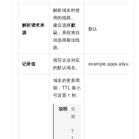
解析域名时使
用的线路。
解析请求来
建议选择
默
默认
源
认
，系统将自
动选择最佳线
路。
填写企业对应
记录值
example.apps.aliyunpd
的默认域名。
域名的更新周
期，TTL
最小
可设置
1
秒。
说明
生
效
T
T