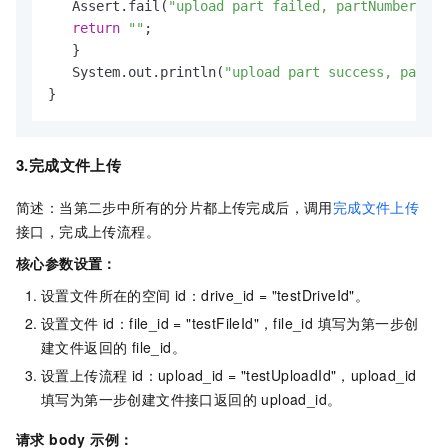
   Assert.fail(
"upload part failed, partNumber:"
 +
return
""
;

   }

   System.out.println(
"upload part success, partNu
}
3.完成文件上传
简述：当第二步中所有的分片都上传完成后，调用
完成文件上传
接口，完成上传流程。
核心参数设置：
设置文件所在的空间 id：drive_id = "testDriveId"。
设置文件 id：file_id = "testFileId"，file_id 填写为第一步创
建文件返回的 file_id。
设置上传流程 id：upload_id = "testUploadId"，upload_id
填写为第一步创建文件接口返回的 upload_id。
请求 body 示例：