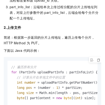
流程都需要和该 upload_id 关联。
part_info_list：云端给本次上传过程分配的分片上传地址列
表，对应上行参数中的 part_info_list，云端会给每个分片分
配一个上传地址。
2.上传文件
简述：根据第一步返回的分片上传地址，遍历上传每个分片，
HTTP Method 为 PUT。
下面以 Java 代码示例：
// 遍历所有分片
for
 (PartInfo uploadPartInfo : partInfoList) {

// 计算分片在本地文件中的位置
int
number
=
 uploadPartInfo.getPartNumber();

long
pos
=
 (number - 
1
) * partSize;

long
size
=
 Math.min(length - pos, partSize);

byte
[] partContent = 
new
byte
[(
int
) size];
