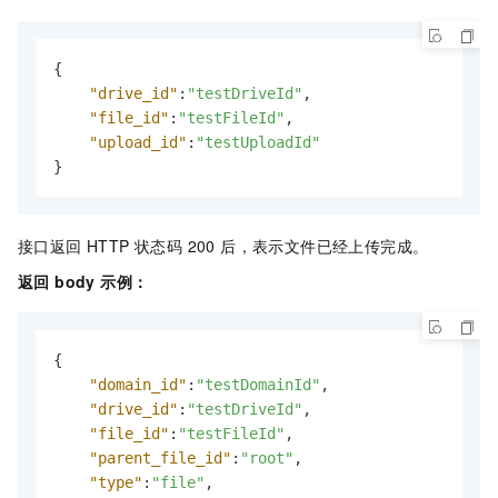
{
"drive_id"
:
"testDriveId"
,
"file_id"
:
"testFileId"
,
"upload_id"
:
"testUploadId"
}
接口返回 HTTP 状态码 200 后，表示文件已经上传完成。
返回 body 示例：
{
"domain_id"
:
"testDomainId"
,
"drive_id"
:
"testDriveId"
,
"file_id"
:
"testFileId"
,
"parent_file_id"
:
"root"
,
"type"
:
"file"
,