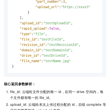
"part_number"
:
3
,
"upload_url"
:
"https://xxxx3"
}
]
,
"upload_id"
:
"testUploadId"
,
"rapid_upload"
:
false
,
"type"
:
"file"
,
"file_id"
:
"testFileId"
,
"revision_id"
:
"testRevisionId"
,
"domain_id"
:
"testDomainId"
,
"drive_id"
:
"testDriveId"
,
"file_name"
:
"testName.jpg"
}
核心返回参数解析：
file_id: 云端给文件分配的唯一 id，在同一 drive 空间内，每
个文件都有唯一的 file_id。
upload_id: 云端给本次上传过程分配的 id，后续 complete 等