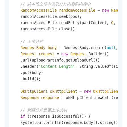
// 从本地文件中读取分片内容到内存中
RandomAccessFile
randomAccessFile
=
new
RandomA
   randomAccessFile.seek(pos);

   randomAccessFile.readFully(partContent, 
0
, (
int
   randomAccessFile.close();

// 上传分片
RequestBody
body
=
 RequestBody.create(
null
, par
Request
request
=
new
Request
.Builder()

   .url(uploadPartInfo.getUploadUrl())

   .header(
"Content-Length"
, String.valueOf(size))

   .put(body)

   .build();

OkHttpClient
okHttpClient
=
new
OkHttpClient
.Bu
Response
response
=
 okHttpClient.newCall(reques
// 判断分片是否上传成功
if
 (!response.isSuccessful()) {

   System.out.println(response.body().string() + 
"