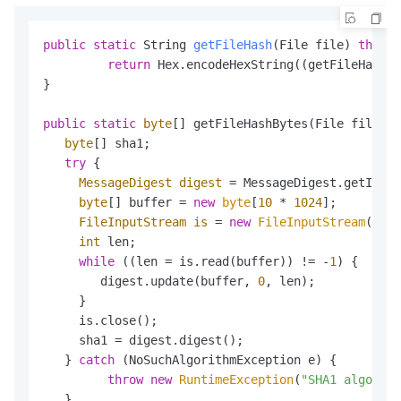
public
static
 String 
getFileHash
(File file)
throws
return
 Hex.encodeHexString((getFileHashBy
}

public
static
byte
[] getFileHashBytes(File file) 
t
byte
[] sha1;

try
 {

MessageDigest
digest
=
 MessageDigest.getInsta
byte
[] buffer = 
new
byte
[
10
 * 
1024
];

FileInputStream
is
=
new
FileInputStream
(file
int
 len;

while
 ((len = is.read(buffer)) != -
1
) {

        digest.update(buffer, 
0
, len);

     }

     is.close();

     sha1 = digest.digest();

   } 
catch
 (NoSuchAlgorithmException e) {

throw
new
RuntimeException
(
"SHA1 algorith
   }
