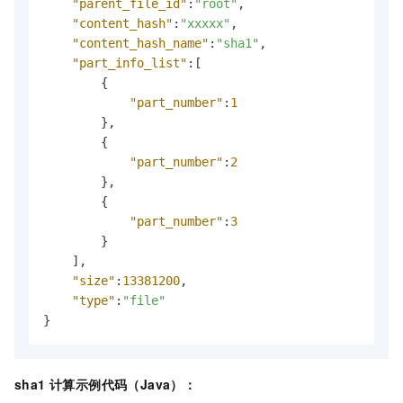
"parent_file_id"
:
"root"
,
"content_hash"
:
"xxxxx"
,
"content_hash_name"
:
"sha1"
,
"part_info_list"
:
[
{
"part_number"
:
1
}
,
{
"part_number"
:
2
}
,
{
"part_number"
:
3
}
]
,
"size"
:
13381200
,
"type"
:
"file"
}
sha1 计算示例代码（Java）：