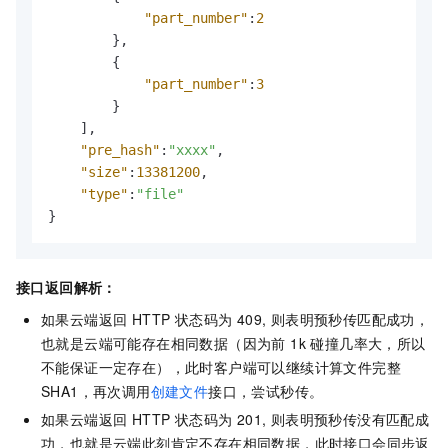
"part_number"
:
2
}
,
{
"part_number"
:
3
}
]
,
"pre_hash"
:
"xxxx"
,
"size"
:
13381200
,
"type"
:
"file"
}
接口返回解析：
如果云端返回 HTTP 状态码为 409, 则表明预秒传匹配成功，
也就是云端可能存在相同数据（因为前 1k 碰撞几率大，所以
不能保证一定存在），此时客户端可以继续计算文件完整
SHA1，再次调用
创建文件
接口，尝试秒传。
如果云端返回 HTTP 状态码为 201, 则表明预秒传没有匹配成
功，也就是云端此刻肯定不存在相同数据，此时接口会同步返