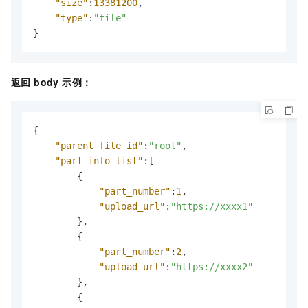
"size"
:
13381200
,
"type"
:
"file"
}
返回 body 示例：
{
"parent_file_id"
:
"root"
,
"part_info_list"
:
[
{
"part_number"
:
1
,
"upload_url"
:
"https://xxxx1"
}
,
{
"part_number"
:
2
,
"upload_url"
:
"https://xxxx2"
}
,
{