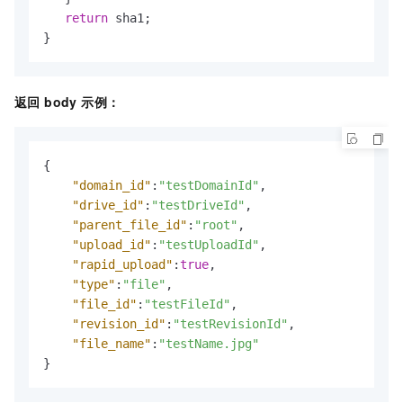
return
 sha1;

}
返回 body 示例：
{
"domain_id"
:
"testDomainId"
,
"drive_id"
:
"testDriveId"
,
"parent_file_id"
:
"root"
,
"upload_id"
:
"testUploadId"
,
"rapid_upload"
:
true
,
"type"
:
"file"
,
"file_id"
:
"testFileId"
,
"revision_id"
:
"testRevisionId"
,
"file_name"
:
"testName.jpg"
}