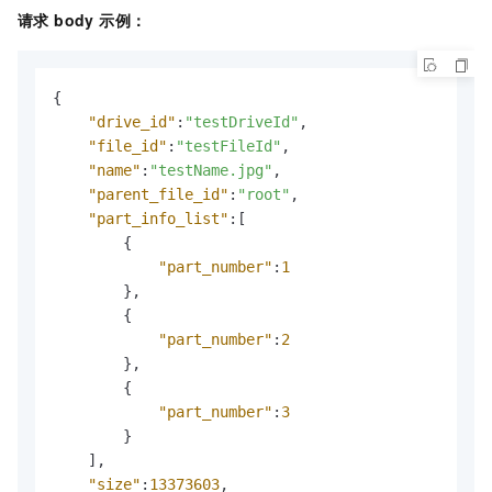
请求 body 示例：
{
"drive_id"
:
"testDriveId"
,
"file_id"
:
"testFileId"
,
"name"
:
"testName.jpg"
,
"parent_file_id"
:
"root"
,
"part_info_list"
:
[
{
"part_number"
:
1
}
,
{
"part_number"
:
2
}
,
{
"part_number"
:
3
}
]
,
"size"
:
13373603
,