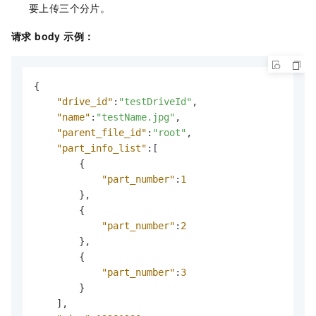
要上传三个分片。
请求 body 示例：
{
"drive_id"
:
"testDriveId"
,
"name"
:
"testName.jpg"
,
"parent_file_id"
:
"root"
,
"part_info_list"
:
[
{
"part_number"
:
1
}
,
{
"part_number"
:
2
}
,
{
"part_number"
:
3
}
]
,