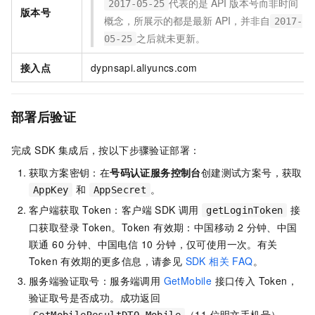
代表的是
API
版本号而非时间
2017-05-25
版本号
概念，所展示的都是最新
API，并非自
2017-
之后就未更新。
05-25
接入点
dypnsapi.aliyuncs.com
部署后验证
完成 SDK 集成后，按以下步骤验证部署：
获取方案密钥：在
号码认证服务控制台
创建测试方案号，获取
和
。
AppKey
AppSecret
客户端获取 Token：客户端 SDK 调用
接
getLoginToken
口获取登录 Token。Token 有效期：中国移动 2 分钟、中国
联通 60 分钟、中国电信 10 分钟，仅可使用一次。有关
Token 有效期的更多信息，请参见
SDK 相关 FAQ
。
服务端验证取号：服务端调用
GetMobile
接口传入 Token，
验证取号是否成功。成功返回
（11 位明文手机号）。
GetMobileResultDTO.Mobile