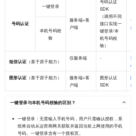
号码认证
一键登录
SDK
（调用不同
服务端+客
号
号码认证
接口实现一
户端
成
本机号码校
键登录/本
验
机号码校
验）
仅服务端
-
短
短信认证
（基于原子能力）
AP
图形认证
（基于原子能力）
服务端+客
图形认证
图
户端
SDK
成
一键登录与本机号码校验的区别？
一键登录：无需输入手机号码，用户只需确认授权，系
统将自动从运营商网关获取并返回当前上网使用的手机
号码。一键登录含有一个授权页。