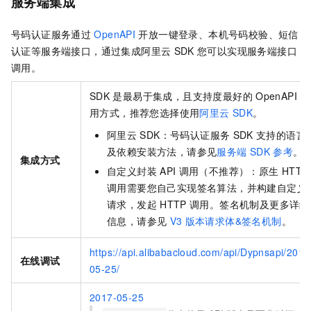
服务端集成
号码认证服务
通过
OpenAPI
开放
一键登录、本机号码校验、短信
认证
等服务端接口，通过集成阿里云
SDK
您可以实现
服务端
接口
调用。
SDK
是最易于集成，且支持度最好的
OpenAPI
调
用方式，推荐您选择使用
阿里云
SDK
。
阿里云
SDK：
号码认证服务
SDK
支持的语言
及依赖安装方法，请参见
服务端
SDK
参考
。
集成方式
自定义封装
API
调用（不推荐）：原生
HTTP
调用需要您自己实现签名算法，并构建自定义
请求，发起
HTTP
调用。签名机制及更多详细
信息，请参见
V3
版本请求体&签名机制
。
https://api.alibabacloud.com/api/Dypnsapi/2017
在线调试
05-25/
2017-05-25