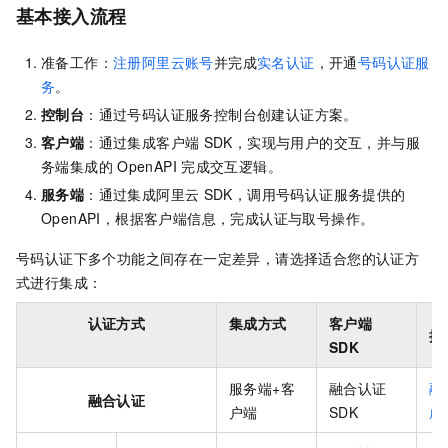
基本接入流程
准备工作：
注册阿里云账号
并完成
实名认证
，开通
号码认证服
务
。
控制台
：通过号码认证服务控制台创建认证方案。
客户端
：通过集成客户端
SDK，实现与用户的交互，并与服
务端集成的
OpenAPI
完成交互逻辑。
服务端
：通过集成阿里云
SDK，调用
号码认证服务
提供的
OpenAPI，根据客户端信息，完成认证与取号操作。
号码认证下多个功能之间存在一定差异，请选择适合您的认证方
式进行集成：
认证方式
集成方式
客户端
接
SDK
服务端+客
融合认证
融
融合认证
户端
SDK
成