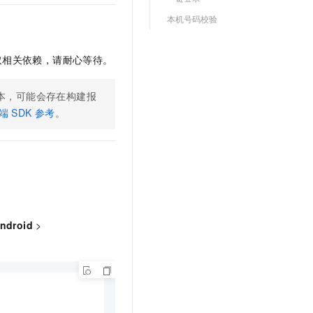
文戏情感细腻自然，动作戏激烈拳拳到肉，实现更强表演能力
支持中英文自由切换，具备更强的噪声鲁棒性
云聚AI 严选权益
SSL 证书
本机号码校验
，一键激活高效办公新体验
精选AI产品，从模型到应用全链提效
堡垒机
AI 用量加速计划
应用
取相关依赖，请耐心等待。
防火墙
、识别商机，让客服更高效、服务更出色。
新老同享，达量后返
千问办公
主机安全
NEW
本，可能会存在构建报
的智能体编程平台
一站式AI生产力平台
端
SDK
参考
。
AI 应用及服务市场
伶鹊
企业级人与Agent协作平台，接入和调度多个数字员工
智能客服平台，对话机器人、对话分析、智能外呼
AI 应用
大模型服务平台百炼 - 全妙
大模型
应用创作平台
多模态内容创作工具，已接入 DeepSeek
自然语言处理
ndroid
>
数据标注
机器学习
息提取
与 AI 智能体进行实时音视频通话
从文本、图片、视频中提取结构化的属性信息
构建支持视频理解的 AI 音视频实时通话应用