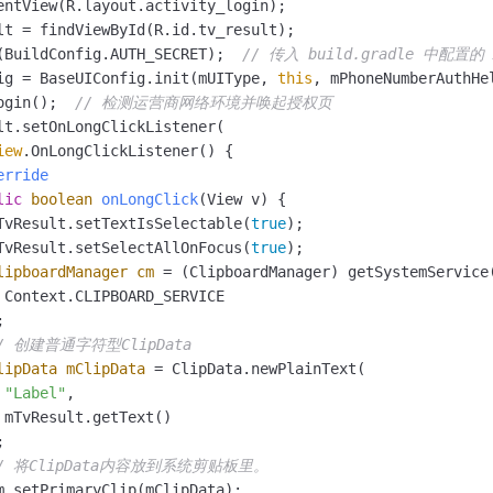
entView(R.layout.activity_login);

lt = findViewById(R.id.tv_result);

(BuildConfig.AUTH_SECRET);  
// 传入 build.gradle 中配置的
ig = BaseUIConfig.init(mUIType, 
this
, mPhoneNumberAuthHel
ogin();  
// 检测运营商网络环境并唤起授权页
lt.setOnLongClickListener(

iew
.OnLongClickListener() {

erride
lic
boolean
onLongClick
(View v)
 {

TvResult.setTextIsSelectable(
true
);

TvResult.setSelectAllOnFocus(
true
);

lipboardManager
cm
=
 (ClipboardManager) getSystemService(
 Context.CLIPBOARD_SERVICE



/ 创建普通字符型ClipData
lipData
mClipData
=
 ClipData.newPlainText(

"Label"
,

 mTvResult.getText()



/ 将ClipData内容放到系统剪贴板里。
m.setPrimaryClip(mClipData);
