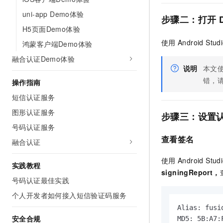
AI 产品 免费试用
网络
安全
云开发大赛
uni-app Demo体验
Tableau 订阅
步骤二：打开
1亿+ 大模型 tokens 和 
H5页面Demo体验
可观测
入门学习赛
中间件
AI空中课堂在线直播课
140+云产品 免费试用
大模型服务
使用
Android Stu
鸿蒙客户端Demo体验
上云与迁云
产品新客免费试用，最长1
数据库
融合认证Demo体验
生态解决方案
千问AI平台-Token Plan
说明
本文
企业出海
大模型ACA认证体验
大数据计算
错，
助力企业全员 AI 认知与能
操作指南
行业生态解决方案
政企业务
媒体服务
千问AI平台-模型体验
短信认证服务
开发者生态解决方案
在线体验全尺寸、多种模态
图形认证服务
企业服务与云通信
步骤三：设置
AI 开发和 AI 应用解决
Happy 系列大模型
号码认证服务
域名与网站
查看签名
融合认证
终端用户计算
使用
Android Stud
实践教程
signingReport，
Serverless
大模型解决方案
号码认证最佳实践
开发工具
个人开发者如何接入短信验证码服务
快速部署 Dify，高效搭建 
Alias: fusio
迁移与运维管理
安全合规
MD5: 5B:A7: