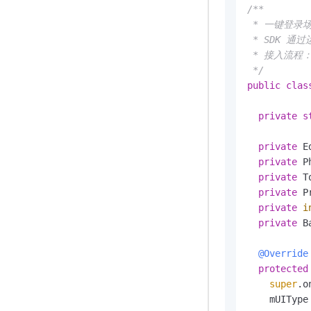
/**

 * 一键登录
 * SDK 
 * 接入流程：s
 */
public
clas
private
s
private
 E
private
 P
private
 T
private
 P
private
i
private
 B
@Override
protected
super
.o
    mUIType