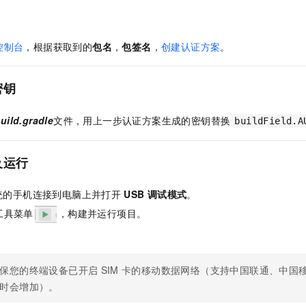
控制台
，根据获取到的
包名
，
包签名
，
创建认证方案
。
密钥
uild.gradle
文件，用上一步认证方案生成的密钥替换
buildField.A
及运行
统的手机连接到电脑上并打开
USB
调试模式
。
工具菜单
，构建并运行项目。
保您的终端设备已开启
SIM
卡的移动数据网络（支持中国联通、中国
时会增加）。