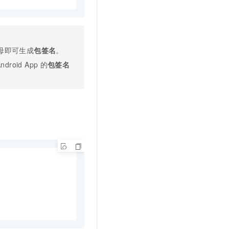
t.diy 一步搞定创意建站
构建大模型应用的安全防护体系
通过自然语言交互简化开发流程,全栈开发支持
通过阿里云安全产品对 AI 应用进行安全防护
母即可生成
包签名
。
ndroid App
的
包签名