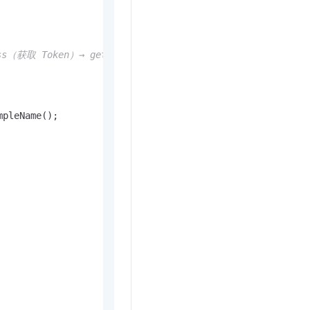
s（获取 Token）→ getResultWithToken（服务端换号）

pleName();
