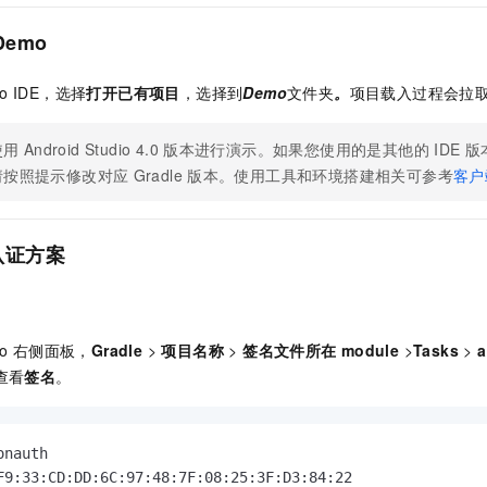
服务生态伙伴
视觉 Coding、空间感知、多模态思考等全面升级
1M上下文，专为长程任务能力而生
云工开物
企业应用
Night Plan 支持 Qwen 3.8-Max
AI 办公
NEW
Red Hat
Demo
30+ 款产品免费体验
夜间 5 折，Qwen/Meoo/TokenPlan 客户专享
AI智能应用
科研合作
ERP
堂（旗舰版）
SUSE
智能客服
AI 应用构建
大模型原生
dio IDE，选择
打开已有项目
，选择到
Demo
文件夹
。
项目载入过程会拉
CRM
2个月
自动承接线索
建站小程序
Qoder
大模型服务平台百炼-应用模版
OA 办公系统
HOT
NEW
使用
Android Studio 4.0
版本进行演示。如果您使用的是其他的
IDE
版
面向真实软件
个人版上线、团队版降价；千问3.8-Max首发发尝鲜
丰富多元化的应用模版和解决方案
请按照提示修改对应
Gradle
版本。使用工具和环境搭建相关可参考
客户
力提升
财税管理
模板建站
万有无界
大模型服务平台百炼-智能体
400电话
定制建站
的模型效果
灵活可视化地构建企业级 Agent
认证方案
方案
广告营销
模板小程序
秒悟
人工智能平台 PAI
定制小程序
云端极速 AI 
新一代 AI 视频生成模型，深度适配广告营销等场景
AI Native 的算法工程平台，一站式完成建模、训练、推理服务部署
APP 开发
io
右侧面板，
Gradle
>
项目名称
>
签名文件所在
module
>
Tasks
>
a
建站系统
查看
签名
。
AI 应用
10分钟微调：让0.6B模型媲美235B模型
多模态数据信
nauth

依托云原生高可用架构,实现Dify私有化部署
用1%尺寸在特定领域达到大模型90%以上效果
F9:33:CD:DD:6C:97:48:7F:08:25:3F:D3:84:22