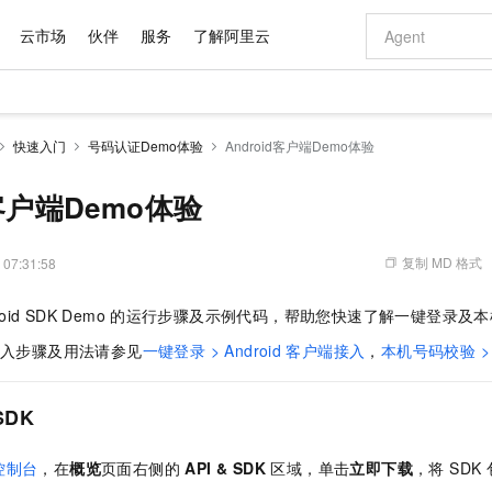
云市场
伙伴
服务
了解阿里云
AI 特惠
数据与 API
成为产品伙伴
企业增值服务
最佳实践
价格计算器
AI 场景体
基础软件
产品伙伴合
阿里云认证
市场活动
配置报价
大模型
快速入门
号码认证Demo体验
Android客户端Demo体验
自助选配和估算价格
新方式
域名与网站
睿译宝，AI翻译排版一步到位
智启 AI 普惠权益
产品生态集成认证中心
企业支持计划
云上春晚
千问官方 MaaS 平台，为开发者和 Agent 而生，新用户赠送 1 亿 + tokens 额度
云服务器 EC
Qwen Aud
AI Coding
阿里云Maa
2026 阿里云
为企业打
数据集
Windows
大模型认证
模型
NEW
NEW
交付可用成果
值低价云产品抢先购
提供智能易用的域名与建站服务
上传文档即自动完成翻译和格式还原
至高享 1亿+免费 tokens，加速 Al 应用落地
安全可靠、弹
智能编程，一键
d客户端Demo体验
产品生态伙伴
专家技术服务
云上奥运之旅
弹性计算合作
阿里云中企出
手机三要素
宝塔 Linux
全部认证
价格优势
有专属领域专家
对象存储 OSS
GLM-5.2：长任务时代开源旗舰模型
阿里云 OPC 创新助力计划
云数据库 RD
即刻拥有 DeepS
AI 电商营销
产品生态伙伴工作台
企业增值服务台
云栖战略参考
云存储合作计
云栖大会
身份实名认证
CentOS
训练营
推动算力普惠，释放技术红利
的大模型服务
最高返9万
多领域专家智能体,一键组建 AI 虚拟交付团队
至高百万元 Token 补贴，加速一人公司成长
稳定、安全、高性价比、高性能的云存储服务
真正可用的 1M 上下文,一次完成代码全链路开发
轻松解锁专属 Dee
从图文生成到
复制 MD 格式
 07:31:58
云上的中国
数据库合作计
活动全景
短信
Docker
图片和
站式影视创作平台
人工智能平台 PAI
Hermes Agent，打造自进化智能体
Token Plan 模型订阅计划
Qoder
5 分钟轻松部署
AI 广告创作
企业成长
大模型
NEW
信息公告
oid SDK Demo
的运行步骤及示例代码，帮助您快速了解一键登录及本
看见新力量
云网络合作计
OCR 文字识别
JAVA
级电脑
证享300元代金券
可视化编排打通从文字构思到成片全链路闭环
一站式AI开发、训练和推理服务
自主进化，持久记忆，越用越聪明
Qwen3.8-Max 首发尝鲜，限时加量 10 倍，夜间低至2折
面向真实软件
图文、视频一
Kimi-K3
HappyHors
NEW
魔搭 Mode
入步骤及用法请参见
一键登录 > Android
客户端接入
，
本机号码校验 > A
loud
服务实践
官网公告
Kimi 最新旗舰模型，长程编程与推理利器
让文字生成流
金融模力时刻
Salesforce O
版
发票查验
全能环境
Qoder CN
Claude Code + GStack 打造工程团队
千问办公，限时限量积分加倍
云原生数据库 P
低代码高效构
AI 建站
NEW
作计划
计划
创新中心
魔搭 ModelSc
健康状态
让AI从“聊天伙伴”进化为能干活的“数字员工”
覆盖公网/内网、递归/权威、移动APP等全场景解析服务
安装技能 GStack，拥有专属 AI 工程团队
你的AI工作搭子，覆盖日常办公高频场景
基于千问大模型等，支持代码智能生成、研发智能问答
0 代码专业建
客户案例
天气预报查询
操作系统
Deepseek-v4-pro
HappyHors
SDK
态合作计划
态智能体模型
旗舰 MoE 大模型，百万上下文与顶尖推理能力
图生视频，流
Compute
同享
容器服务 Kubernetes 版 ACK
万小智 AI 建站低至 15元/月
云防火墙
AI 短剧/漫剧
快递物流查询
WordPress
成为服务伙
高校合作
式云数据仓库
点，立即开启云上创新
提供一站式管理容器应用的 K8s 服务
送.CN域名，送备案服务码
云原生的云上
AI助力短剧
控制台
，在
概览
页面右侧的
API & SDK
区域，单击
立即下载
，将 SDK
GLM-5.2
Wan2.7-T
Ubuntu