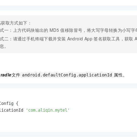
一个 AI 助手
即刻拥有 DeepSeek-R1 满血版
超强辅助，Bol
在企业官网、通讯软件中为客户提供 AI 客服
多种方案随心选，轻松解锁专属 DeepSeek
名
获取方式如下：
式一：上方代码块输出的
MD5
值移除冒号，将大写字母转换为小写字
式二：请通过手机终端下载并安装
Android App
签名获取工具，获取
A
息。
gradle
文件
属性。
android.defaultConfig.applicationId
onfig {

licationId 
'com.aliqin.mytel'