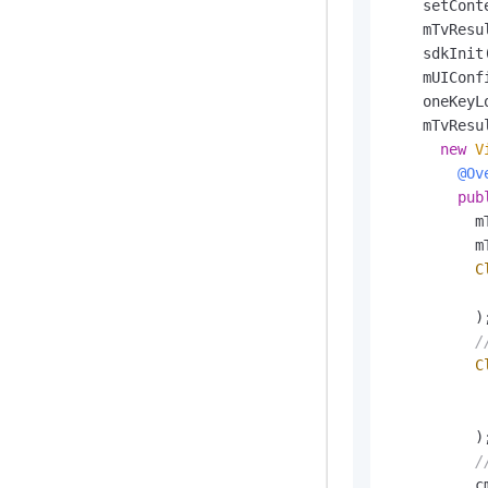
    setCont
    mTvResu
    sdkInit
    mUIConf
    oneKeyL
    mTvResu
new
V
@Ov
pub
          m
          m
C
           
          );
/
C
           
          );
/
          c