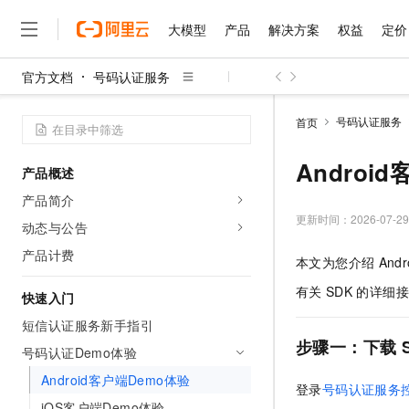
大模型
产品
解决方案
权益
定价
官方文档
号码认证服务
大模型
产品
解决方案
权益
定价
云市场
伙伴
服务
了解阿里云
精选产品
精选解决方案
普惠上云
产品定价
精选商城
成为销售伙伴
售前咨询
为什么选择阿里云
千问AI平台
号码认证服务
首页
了解云产品的定价详情
大模型服务平台百炼
千问办公，解锁你的工作
普惠上云 官方力荐
分销伙伴
在线服务
网站建设
什么是云计算
大
大模型服务与应用平台
企业级Agent产品，直接
云服务器38元/年起，超
Androi
产品概述
咨询伙伴
多端小程序
技术领先
云上成本管理
售后服务
千问大模型
Agency Agents：拥
官方推荐返现计划
大模型
产品简介
大模型
精选产品
精选解决方案
Salesforce 国际版订阅
稳定可靠
管理和优化成本
多元化、高性能、安全可靠
推荐新用户得奖励，单订单
更新时间：
2026-07-29
销售伙伴合作计划
动态与公告
自助服务
友盟天域
安全合规
人工智能与机器学习
AI
文本生成
无影云电脑
HappyHorse 打造一
云工开物
产品计费
本文为您介绍
Andr
无影生态合作计划
在线服务
观测云
分析师报告
随时随地安全接入的云上超
高校专属算力普惠，学生认
计算
互联网应用开发
Qwen3.8-Max
HOT
有关
SDK
的详细接
Salesforce On Alibaba C
工单服务
快速入门
智能体时代全能旗舰模型
Tuya 物联网平台阿里云
研究报告与白皮书
云解析DNS
快速拥有专属 OpenClaw
Consulting Partner 合
大数据
容器
短信认证服务新手指引
免费试用
短信专区
蓝凌 OA
Qwen3.7-Plus
步骤一：下载
AI 大模型销售与服务生
号码认证Demo体验
现代化应用
存储
天池大赛
能看、能想、能动手的多模
云原生大数据计算服务 Max
解决方案免费试用 新老
电子合同
Android客户端Demo体验
面向分析的企业级SaaS模
最高领取价值200元试用
安全
登录
号码认证服务
网络与CDN
AI 算法大赛
Qwen3-VL-Plus
畅捷通
iOS客户端Demo体验