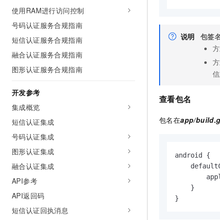
10 分钟在聊天系统中增加
使用RAM进行访问控制
专有云
号码认证服务合规指南
说明
包签
短信认证服务合规指南
方
融合认证服务合规指南
方
图形认证服务合规指南
信
开发参考
查看包名
集成概览
包名在
app/build.
短信认证集成
号码认证集成
图形认证集成
android {

融合认证集成
    defaultC
        app
API参考
    }

API返回码
}
短信认证回执消息