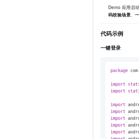
Demo
应用启
码校验场景
、
代码示例
一键登录
package
 com
import
stat
import
stat
import
import
import
import
import
import