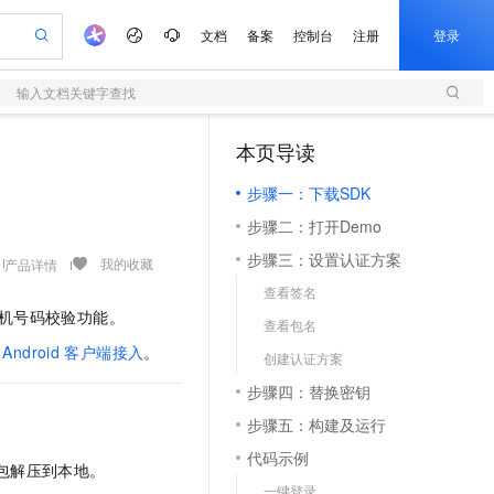
文档
备案
控制台
注册
登录
输入文档关键字查找
验
作计划
器
AI 活动
专业服务
服务伙伴合作计划
开发者社区
加入我们
服务平台百炼
阿里云 OPC 创新助力计划
本页导读
（1）
一站式生成采购清单，支持单品或批量购买
S
io：打造专属 AI 语音助手
S产品伙伴计划（繁花）
峰会
造的大模型服务与应用开发平台
轻量应用服务器
一句话生成原生可编辑精美 PPT 文稿
AI 生产力先锋
Al MaaS 服务伙伴赋能合作
域名
博文
Careers
至高可申请百万元
步骤一：下载SDK
性可伸缩的云计算服务
开启高性价比 AI 编程新体验
Qwen-Audio-3.0-Realtime 端到端实时语音角色扮演
输入一句话想法, 轻松生成专业的 PPT
先锋实践拓展 AI 生产力的边界
快速构建应用程序和网站，即刻迈出上云第一步
Token 补贴，五大权
计划
海大会
伙伴信用分合作计划
商标
问答
社会招聘
步骤二：打开Demo
益加速 OPC 成功
S
eek-V4-Pro
数字证书管理服务（原SSL证书）
一键部署幻兽帕鲁游戏服务器
飞天发布时刻
HOT
划
备案
电子书
校园招聘
步骤三：设置认证方案
pSeek-V4-Pro
视频创作，一键激活电商全链路生产力
全托管，含MySQL、PostgreSQL、SQL Server、MariaDB多引擎
实现全站HTTPS，呈现可信的WEB访问
一键购买专属联机服务器，轻松开启游戏
所见，即是所愿
我的收藏
产品详情
更多支持
划
公司注册
镜像站
查看签名
视频生成
语音识别与合成
专属 QwenPaw
短信服务
漫剧工坊：一站式动画创作平台
AI 实训营
HOT
机号码校验功能。
合作伙伴培训与认证
查看包名
划
上云迁移
的智能体编程平台
站生成，高效打造优质广告素材
从聊天伙伴进化为能主动干活的本地数字员工
快速生产连贯的高质量长漫剧
从基础到进阶，Agent 创客手把手教你
国内短信简单易用，安全可靠，秒级触达，全球覆盖200+国家和地区。
e-1.1-T2V
Qwen3-TTS-Flash
lScope
我要反馈
ndroid
客户端接入
。
查询合作伙伴
创建认证方案
畅细腻的高质量视频
离线语音合成大模型，多语言方言自适应，低延迟高稳定
n Alibaba Cloud ISV 合作
代维服务
olarDB
建企业门户网站
大数据开发治理平台 DataWorks
10 分钟搭建微信、支付宝小程序
步骤四：替换密钥
创新加速
ope
登录合作伙伴管理后台
我要建议
站，无忧落地极速上线
以可视化方式快速构建移动和 PC 门户网站
100%兼容MySQL、PostgreSQL，兼容Oracle，支持集中和分布式
高效部署网站，快速应用到小程序
Data Agent 驱动的一站式 Data+AI 开发治理平台
e-1.1-I2V
Cosyvoice-V3-Flash
步骤五：构建及运行
安全
畅自然，细节丰富
高表现力语音合成大模型，语音克隆听感自然
我要投诉
上云场景组合购
伴
代码示例
边界网络安全防护产品
漫剧创作，剧本、分镜、视频高效生成
覆盖90%+业务场景，专享组合折扣价
 包解压到本地。
2V
VPN
Fun-ASR
一键登录