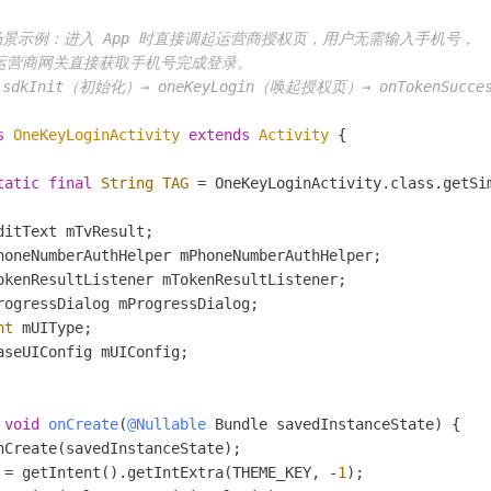
场景示例：进入 App 时直接调起运营商授权页，用户无需输入手机号，

通过运营商网关直接获取手机号完成登录。

dkInit（初始化）→ oneKeyLogin（唤起授权页）→ onTokenSucces
s
OneKeyLoginActivity
extends
Activity
 {

tatic
final
String
TAG
=
 OneKeyLoginActivity.class.getSim
ditText mTvResult;

honeNumberAuthHelper mPhoneNumberAuthHelper;

okenResultListener mTokenResultListener;

rogressDialog mProgressDialog;

nt
 mUIType;

aseUIConfig mUIConfig;

void
onCreate
(
@Nullable
 Bundle savedInstanceState)
 {

nCreate(savedInstanceState);

 = getIntent().getIntExtra(THEME_KEY, -
1
);
