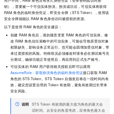
用户不同，RAM
角色没有永久身份凭证（登录密码或访问密
钥），需要被一个可信实体扮演。扮演成功后，可信实体将获得
RAM
角色的临时身份凭证，即安全令牌（STS Token），使用该
安全令牌就能以
RAM
角色身份访问被授权的资源。
以下是使用
RAM
角色的安全建议：
创建
RAM
角色后，请勿随意变更
RAM
角色的可信实体。修
改
RAM
角色信任策略中的可信实体，可能会导致原受信对象
权限缺失，影响业务正常运行。也可能会因增加受信对象，带
来过度授权的风险。特殊情况必须修改时请务必在测试账号充
分测试，确保功能正常使用后，再应用到正式生产账号。
可信实体的
RAM
用户获得相关授权后即可以调用
AssumeRole - 获取扮演角色的临时身份凭证
接口获取
RAM
角色的
STS Token。STS Token
自颁发后将在一段时间内有
效，建议您设置合理的
Token
有效期，避免有效期过长带来
安全风险。
说明
STS Token
有效期的最大值为角色的最大会
话时间。从安全的角度考虑，应将角色最大会