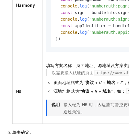
Harmony
console
.
log
(
"numberauth:pagnam
const
 sign = bundleInfo.
signat
console
.
log
(
"numberauth:sign:"
const
 appIdentifier = bundleIn
console
.
log
(
"numberauth:appid:
})
填写方案名称、页面地址、源地址及方案类型
以需要接入认证的页面
https://www.aliy
页面地址格式为“
协议 + // + 域名 + /
”，如
源地址格式为“
协议 + // + 域名
”，如：
H5
ht
说明
接入端为
H5
时，因运营商管控要求
通过为准。
单击
确定
。