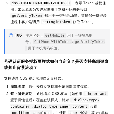
：表示 Token 越权使
isv.TOKEN_UNAUTHORIZED_USED
用，常见原因为客户端调用了本机号码校验接口
却用于一键登录场景。请确保一键登录
getVerifyToken
流程中客户端调用
获取 Token。
getLoginToken
说明
注意区分：
用于一键登录取
GetMobile
号，
/
GetPhoneWithToken
getVerifyToken
用于本机号码校验。
号码认证服务授权页样式如何自定义？是否支持底部弹窗
或禁止背景滚动？
支持通过 CSS 覆盖实现自定义样式。
底部弹窗
：原生授权页支持非全屏底部弹窗模式。
禁止背景滚动
：通过增加 CSS 权重（如使用
!important
置于属性值后）覆盖默认样式，针对
.dialog-type-
设置
container .dialog-type-inner-content
，并使用
等 vh 单位
position: absolute
top: 40vh