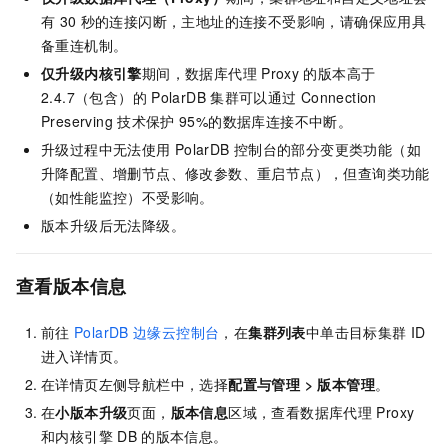
有
30
秒的连接闪断，主地址的连接不受影响，请确保应用具
备重连机制。
仅升级内核引擎
期间，数据库代理
Proxy
的版本高于
2.4.7（包含）
的
PolarDB
集群可以通过
Connection
Preserving
技术保护
95%的数据库连接不中断。
升级过程中无法使用
PolarDB
控制台的部分变更类功能（如
升降配置、增删节点、修改参数、重启节点），但查询类功能
（如性能监控）不受影响。
版本升级后无法降级。
查看版本信息
前往
PolarDB
边缘云控制台
，
在
集群列表
中单击目标集群
ID
进入详情页
。
在详情页左侧导航栏中，选择
配置与管理
>
版本管理
。
在
小版本升级
页面，
版本信息
区域，查看数据库代理
Proxy
和内核引擎
DB
的版本信息。