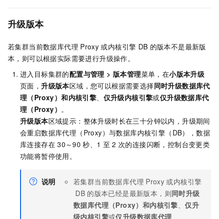
升级版本
若集群当前数据库代理
Proxy
或内核引擎
DB
的版本不是最新版
本，则可以根据实际需要进行升级操作。
进入目标集群的
配置与管理
>
版本管理
菜单，在
小版本升级
页面，
升级版本
区域，您可以根据需要选择
同时升级数据库代
理（Proxy）和内核引擎
、
仅升级内核引擎
或
仅升级数据库代
理（Proxy）
。
升级版本
区域提示：整体升级时长在三十分钟以内，升级期间
会重启数据库代理（Proxy）与数据库内核引擎（DB），数据
库连接存在
30～90
秒、1
至
2
次的连接闪断，控制台变更类
功能将暂停使用。
说明
若集群当前数据库代理
Proxy
或内核引擎
DB
的版本已经是最新版本，则
同时升级
数据库代理（Proxy）和内核引擎
、
仅升
级内核引擎
或
仅升级数据库代理