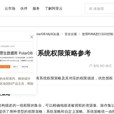
云市场
伙伴
服务
了解阿里云
AI 特惠
数据与 API
成为产品伙伴
企业增值服务
最佳实践
价格计算器
AI 场景体
基础软件
产品伙伴合
阿里云认证
市场活动
配置报价
大模型
larDB
云原生数据库PolarDB MySQL版
安全合规
使用RAM进行访问控制
自助选配和估算价格
arDB系统权限策略参考
新方式
域名与网站
睿译宝，AI翻译排版一步到位
智启 AI 普惠权益
产品生态集成认证中心
企业支持计划
云上春晚
千问官方 MaaS 平台，为开发者和 Agent 而生，新用户赠送 1 亿 + tokens 额度
云服务器 EC
Qwen Aud
AI Coding
阿里云Maa
2026 阿里云
为企业打
数据集
Windows
大模型认证
模型
NEW
NEW
交付可用成果
值低价云产品抢先购
提供智能易用的域名与建站服务
上传文档即自动完成翻译和格式还原
至高享 1亿+免费 tokens，加速 Al 应用落地
安全可靠、弹
智能编程，一键
产品生态伙伴
专家技术服务
云上奥运之旅
弹性计算合作
阿里云中企出
手机三要素
宝塔 Linux
全部认证
库 PolarDB系统权限策略参考
价格优势
有专属领域专家
对象存储 OSS
GLM-5.2：长任务时代开源旗舰模型
阿里云 OPC 创新助力计划
云数据库 RD
即刻拥有 DeepS
AI 电商营销
产品生态伙伴工作台
企业增值服务台
云栖战略参考
云存储合作计
云栖大会
身份实名认证
CentOS
训练营
推动算力普惠，释放技术红利
的大模型服务
最高返9万
多领域专家智能体,一键组建 AI 虚拟交付团队
至高百万元 Token 补贴，加速一人公司成长
稳定、安全、高性价比、高性能的云存储服务
真正可用的 1M 上下文,一次完成代码全链路开发
轻松解锁专属 Dee
从图文生成到
复制 MD 格式
 07:24:41
云上的中国
数据库合作计
活动全景
短信
Docker
图片和
站式影视创作平台
人工智能平台 PAI
Hermes Agent，打造自进化智能体
Token Plan 模型订阅计划
Qoder
5 分钟轻松部署
AI 广告创作
企业成长
大模型
NEW
信息公告
看见新力量
云网络合作计
OCR 文字识别
JAVA
级电脑
证享300元代金券
可视化编排打通从文字构思到成片全链路闭环
一站式AI开发、训练和推理服务
自主进化，持久记忆，越用越聪明
Qwen3.8-Max 首发尝鲜，限时加量 10 倍，夜间低至2折
面向真实软件
图文、视频一
 PolarDB
支持的所有系统权限策略及其对应的权限描述，供您授权 
的全部系列、模块或功
Kimi-K3
HappyHors
NEW
魔搭 Mode
loud
服务实践
官网公告
区块回到产品主页，帮助
Kimi 最新旗舰模型，长程编程与推理利器
让文字生成流
金融模力时刻
Salesforce O
版
发票查验
全能环境
Qoder CN
Claude Code + GStack 打造工程团队
千问办公，限时限量积分加倍
云原生数据库 P
低代码高效构
AI 建站
NEW
作计划
计划
创新中心
魔搭 ModelSc
健康状态
让AI从“聊天伙伴”进化为能干活的“数字员工”
覆盖公网/内网、递归/权威、移动APP等全场景解析服务
安装技能 GStack，拥有专属 AI 工程团队
你的AI工作搭子，覆盖日常办公高频场景
基于千问大模型等，支持代码智能生成、研发智能问答
0 代码专业建
限策略
客户案例
天气预报查询
操作系统
Deepseek-v4-pro
HappyHors
态合作计划
态智能体模型
旗舰 MoE 大模型，百万上下文与顶尖推理能力
图生视频，流
Compute
同享
容器服务 Kubernetes 版 ACK
万小智 AI 建站低至 15元/月
云防火墙
AI 短剧/漫剧
快递物流查询
WordPress
成为服务伙
结构描述的一组权限的集合，可以精确地描述被授权的资源集、操作集
高校合作
式云数据仓库
点，立即开启云上创新
提供一站式管理容器应用的 K8s 服务
送.CN域名，送备案服务码
云原生的云上
AI助力短剧
GLM-5.2
Wan2.7-T
品提供了两种类型的权限策略：系统策略和自定义策略。系统策略统一由
Ubuntu