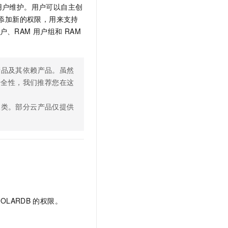
文戏情感细腻自然，动作戏激烈拳拳到肉，实现更强表演能力
支持中英文自由切换，具备更强的噪声鲁棒性
用户维护。用户可以自主创
云聚AI 严选权益
SSL 证书
添加新的权限，用来支持
，一键激活高效办公新体验
精选AI产品，从模型到应用全链提效
堡垒机
、RAM 用户组和 RAM
AI 用量加速计划
应用
防火墙
、识别商机，让客服更高效、服务更出色。
新老同享，达量后返
千问办公
主机安全
NEW
产品及其依赖产品。虽然
的智能体编程平台
一站式AI生产力平台
高安全性，我们推荐您在这
AI 应用及服务市场
伶鹊
三类。部分云产品仅提供
企业级人与Agent协作平台，接入和调度多个数字员工
智能客服平台，对话机器人、对话分析、智能外呼
AI 应用
大模型服务平台百炼 - 全妙
大模型
应用创作平台
多模态内容创作工具，已接入 DeepSeek
自然语言处理
数据标注
机器学习
POLARDB
的权限。
息提取
与 AI 智能体进行实时音视频通话
从文本、图片、视频中提取结构化的属性信息
构建支持视频理解的 AI 音视频实时通话应用