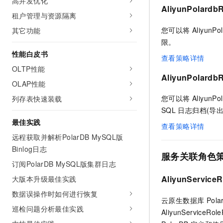
高并发优化
10 分钟在聊天系统中增加
AliyunPolardb
专有云
租户管理与资源隔离
您可以将 AliyunPo
其它功能
限。
性能白皮书
查看策略详情
OLTP性能
AliyunPolardb
OLAP性能
您可以将 AliyunPol
列存表快速装载
SQL
日志归档(导出
最佳实践
查看策略详情
远程获取并解析PolarDB MySQL版
Binlog日志
服务关联角色
订阅PolarDB MySQL版集群日志
AliyunServiceR
大版本升级最佳实践
数据误操作时如何进行恢复
云原生数据库 Pola
巡检问题分析最佳实践
AliyunServiceR