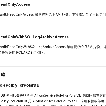
一个 AI 助手
即刻拥有 DeepSeek-R1 满血版
超强辅助，Bol
ReadOnlyAccess
在企业官网、通讯软件中为客户提供 AI 客服
多种方案随心选，轻松解锁专属 DeepSeek
lardbReadOnlyAccess 策略授权给
RAM
身份。本策略定义了只读访问
ReadOnlyWithSQLLogArchiveAccess
ardbReadOnlyWithSQLLogArchiveAccess 策略授权给
RAM
身份。
)云数据库
POLARDB
的权限。
策略
olePolicyForPolarDB
rDB
使用服务关联角色 AliyunServiceRoleForPolarDB 来访问
olePolicyForPolarDB 是 AliyunServiceRoleForPolarDB 