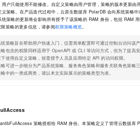
服务生态伙伴
视觉 Coding、空间感知、多模态思考等全面升级
1M上下文，专为长程任务能力而生
云工开物
企业应用
，用户只能使用不能修改。自定义策略由用户管理，策略的版本更新由
Night Plan 支持 Qwen 3.8-Max
AI 办公
NEW
Red Hat
义策略。在产品迭代过程中，云原生数据库 PolarDB
会向系统策略中
30+ 款产品免费体验
夜间 5 折，Qwen/Meoo/TokenPlan 客户专享
AI智能应用
科研合作
ERP
统策略的更新将会影响所有授予了该策略的 RAM 身份，包括 RAM 用户
堂（旗舰版）
SUSE
智能客服
AI 应用构建
大模型原生
 权限策略的更多信息，请参阅
权限策略概览
。
CRM
2个月
自动承接线索
建站小程序
Qoder
大模型服务平台百炼-应用模版
OA 办公系统
HOT
NEW
系统策略旨在帮助用户快速入门，仅需简单配置即可通过控制台访问该
面向真实软件
个人版上线、团队版降价；千问3.8-Max首发发尝鲜
丰富多元化的应用模版和解决方案
略包含的权限同样适用于 OpenAPI 或 CLI 等访问方式，但为了提
力提升
财税管理
模板建站
下使用自定义策略，按需授予人员及应用特定 API 的访问权限。
万有无界
大模型服务平台百炼-智能体
400电话
定制建站
策略可进一步细分为产品系统策略、服务角色策略和服务关联角色策略
的模型效果
灵活可视化地构建企业级 Agent
策略中的一类或两类，请以本文实际展示的策略类型为准。
方案
广告营销
模板小程序
秒悟
人工智能平台 PAI
定制小程序
云端极速 AI 
新一代 AI 视频生成模型，深度适配广告营销等场景
AI Native 的算法工程平台，一站式完成建模、训练、推理服务部署
APP 开发
建站系统
ullAccess
lardbFullAccess 策略授权给
RAM
身份。本策略定义了管理云数据库
AI 应用
10分钟微调：让0.6B模型媲美235B模型
多模态数据信
依托云原生高可用架构,实现Dify私有化部署
用1%尺寸在特定领域达到大模型90%以上效果