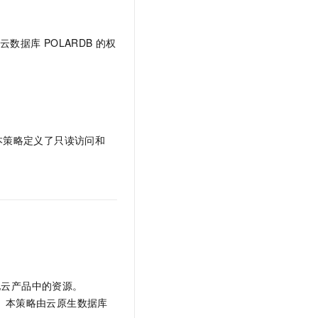
t.diy 一步搞定创意建站
构建大模型应用的安全防护体系
通过自然语言交互简化开发流程,全栈开发支持
通过阿里云安全产品对 AI 应用进行安全防护
云数据库
POLARDB
的权
本策略定义了只读访问和
您在其他云产品中的资源。
专用的授权策略。本策略由云原生数据库