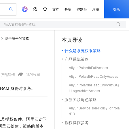
文档
备案
控制台
注册
登录
输入文档关键字查找
验
作计划
器
AI 活动
专业服务
服务伙伴合作计划
开发者社区
加入我们
服务平台百炼
阿里云 OPC 创新助力计划
基于身份的策略
本页导读
（1）
一站式生成采购清单，支持单品或批量购买
S
io：打造专属 AI 语音助手
S产品伙伴计划（繁花）
峰会
造的大模型服务与应用开发平台
轻量应用服务器
一句话生成原生可编辑精美 PPT 文稿
AI 生产力先锋
Al MaaS 服务伙伴赋能合作
域名
博文
Careers
至高可申请百万元
什么是系统权限策略
性可伸缩的云计算服务
开启高性价比 AI 编程新体验
Qwen-Audio-3.0-Realtime 端到端实时语音角色扮演
输入一句话想法, 轻松生成专业的 PPT
先锋实践拓展 AI 生产力的边界
快速构建应用程序和网站，即刻迈出上云第一步
Token 补贴，五大权
计划
海大会
伙伴信用分合作计划
商标
问答
社会招聘
产品系统策略
益加速 OPC 成功
S
eek-V4-Pro
数字证书管理服务（原SSL证书）
一键部署幻兽帕鲁游戏服务器
飞天发布时刻
HOT
划
备案
电子书
校园招聘
AliyunPolardbFullAccess
pSeek-V4-Pro
视频创作，一键激活电商全链路生产力
全托管，含MySQL、PostgreSQL、SQL Server、MariaDB多引擎
实现全站HTTPS，呈现可信的WEB访问
一键购买专属联机服务器，轻松开启游戏
所见，即是所愿
更多支持
我的收藏
产品详情
划
公司注册
镜像站
AliyunPolardbReadOnlyAccess
视频生成
语音识别与合成
专属 QwenPaw
短信服务
漫剧工坊：一站式动画创作平台
AI 实训营
HOT
合作伙伴培训与认证
AliyunPolardbReadOnlyWithSQ
划
上云迁移
的智能体编程平台
站生成，高效打造优质广告素材
从聊天伙伴进化为能主动干活的本地数字员工
快速生产连贯的高质量长漫剧
从基础到进阶，Agent 创客手把手教你
国内短信简单易用，安全可靠，秒级触达，全球覆盖200+国家和地区。
RAM 身份时参考。
e-1.1-T2V
Qwen3-TTS-Flash
lScope
LLogArchiveAccess
我要反馈
查询合作伙伴
畅细腻的高质量视频
离线语音合成大模型，多语言方言自适应，低延迟高稳定
n Alibaba Cloud ISV 合作
代维服务
olarDB
建企业门户网站
大数据开发治理平台 DataWorks
10 分钟搭建微信、支付宝小程序
服务关联角色策略
创新加速
ope
登录合作伙伴管理后台
我要建议
站，无忧落地极速上线
以可视化方式快速构建移动和 PC 门户网站
100%兼容MySQL、PostgreSQL，兼容Oracle，支持集中和分布式
高效部署网站，快速应用到小程序
Data Agent 驱动的一站式 Data+AI 开发治理平台
e-1.1-I2V
Cosyvoice-V3-Flash
AliyunServiceRolePolicyForPola
安全
畅自然，细节丰富
高表现力语音合成大模型，语音克隆听感自然
rDB
我要投诉
上云场景组合购
伴
以及授权条件。阿里云访问
边界网络安全防护产品
漫剧创作，剧本、分镜、视频高效生成
覆盖90%+业务场景，专享组合折扣价
授权操作参考
2V
VPN
Fun-ASR
阿里云创建，策略的版本