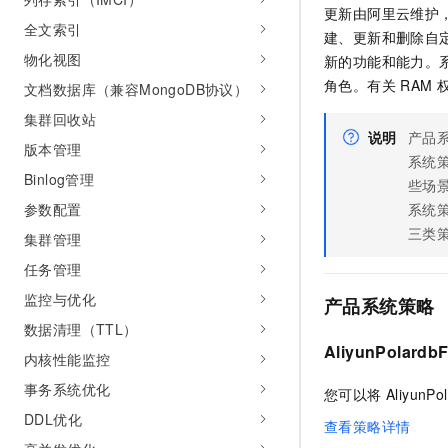
更新由阿里云维护
AI 产品 免费试用
网络
安全
云开发大赛
全文索引
Tableau 订阅
建、更新和删除自定
1亿+ 大模型 tokens 和 
可观测
入门学习赛
物化视图
新的功能和能力。系
中间件
AI空中课堂在线直播课
140+云产品 免费试用
大模型服务
角色。有关 RAM
文档数据库（兼容MongoDB协议）
上云与迁云
产品新客免费试用，最长1
数据库
集群回收站
生态解决方案
千问AI平台-Token Plan
说明
产品
企业出海
大模型ACA认证体验
大数据计算
版本管理
系统策
助力企业全员 AI 认知与能
行业生态解决方案
Binlog管理
政企业务
些场景
媒体服务
千问AI平台-模型体验
开发者生态解决方案
参数配置
系统
在线体验全尺寸、多种模态
企业服务与云通信
三类
AI 开发和 AI 应用解决
集群管理
Happy 系列大模型
域名与网站
任务管理
监控与优化
产品系统策略
终端用户计算
数据清理（TTL）
Serverless
AliyunPolardbF
大模型解决方案
内核性能监控
开发工具
事务系统优化
您可以将 AliyunPo
快速部署 Dify，高效搭建 
DDL优化
查看策略详情
迁移与运维管理