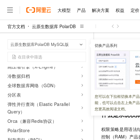
无感秒切
大模型
产品
解决方案
权益
定价
大模型推理加速（PolarKVCache）
PolarDB分布式内存池（DMP）
官方文档
云原生数据库 PolarDB
多主集群（Limitless）
大模型
产品
解决方案
权益
定价
云市场
伙伴
服务
了解阿里云
精选产品
精选解决方案
普惠上云
产品定价
精选商城
成为销售伙伴
售前咨询
为什么选择阿里云
智能搜索（PolarSearch）
千问AI平台
云原生数据库 Po
首页
云原生数据库PolarDB MySQL版
了解云产品的定价详情
切换产品系列
查询优化（Query Optimizer)
云原生数据库 Pol
大模型服务平台百炼
千问办公，解锁你的工作
普惠上云 官方力荐
分销伙伴
在线服务
网站建设
什么是云计算
大
大模型服务与应用平台
企业级Agent产品，直接
云服务器38元/年起，超
列存表（数仓分析）
咨询伙伴
多端小程序
技术领先
云原生数据
云上成本管理
售后服务
高压缩引擎（X-Engine）
千问大模型
Agency Agents：拥
官方推荐返现计划
大模型
大模型
精选产品
精选解决方案
Salesforce 国际版订阅
稳定可靠
管理和优化成本
多元化、高性能、安全可靠
推荐新用户得奖励，单订单
冷数据归档
销售伙伴合作计划
自助服务
更新时间：
2026-07-30
友盟天域
安全合规
人工智能与机器学习
AI
文本生成
全球数据库网络（GDN）
无影云电脑
HappyHorse 打造一
云工开物
无影生态合作计划
在线服务
观测云
分析师报告
随时随地安全接入的云上超
高校专属算力普惠，学生认
分区表
计算
互联网应用开发
本文描述云原生数据库
您可以在下拉框切换本产品
Qwen3.8-Max
HOT
Salesforce On Alibaba C
工单服务
能，也可以点击左上角产品
弹性并行查询（Elastic Parallel
智能体时代全能旗舰模型
Tuya 物联网平台阿里云
研究报告与白皮书
云解析DNS
快速拥有专属 OpenClaw
Consulting Partner 合
大数据
容器
您更高效阅读文档。
Query）
免费试用
短信专区
什么是系统权
蓝凌 OA
Qwen3.7-Plus
AI 大模型销售与服务生
现代化应用
Orca（兼容Redis协议）
存储
天池大赛
能看、能想、能动手的多模
云原生大数据计算服务 Max
解决方案免费试用 新老
电子合同
权限策略是用语法
PolarStore
面向分析的企业级SaaS模
最高领取价值200元试用
安全
网络与CDN
AI 算法大赛
Qwen3-VL-Plus
控制（RAM）产
畅捷通
列存索引（IMCI）