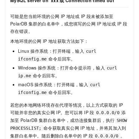
MySQL server on 'xxx'或
Connection timed out
可能是您当前环境的公网
IP
地址或
IP
段未被添加至
PolarDB
集群的白名单中，或您填写的公网
IP
地址或
IP
段
存在错误。
本地环境的公网
IP
地址获取方法如下：
Linux
操作系统：打开终端，输入
curl
命令后回车。
ifconfig.me
Windows
操作系统：打开命令提示符，输入
curl
命令后回车。
ip.me
macOS
操作系统：打开终端，输入
curl
命令后回车。
ifconfig.me
若您的本地网络环境存在代理等情况，以上方式获取的
IP
可能并非您的真实公网
IP。您可以将
IP
段
添
0.0.0.0/0
加至
PolarDB
集群白名单中，成功连接集群后，执行
SHOW
命令获取真实公网
IP
地址，并将其加入到
PROCESSLIST;
集群白名单中。随后删除白名单中的
IP
段
。
0.0.0.0/0