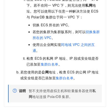
下。若不在同一
VPC
下，则无法使用
私网
地
址。您可以使用以下任意一种解决方法使
ECS
与
PolarDB
集群位于同一
VPC
下：
切换
ECS
所在的
VPC。
若您的集群为
集群版
系列
，则可以
切换集群
所在的
VPC
。
使用云企业网实现
同地域
VPC
之间的互
通
。
检查
ECS
的私网
IP
地址、IP
段或安全组是否
已添加至
集群白名单
。
若您使用的是
公网
地址，检查
ECS
的公网
IP
地址
或安全组是否已添加至
集群白名单
。
说明
暂不支持使用虚拟主机和轻量服务器使用
私
网
地址连接
PolarDB
集群。