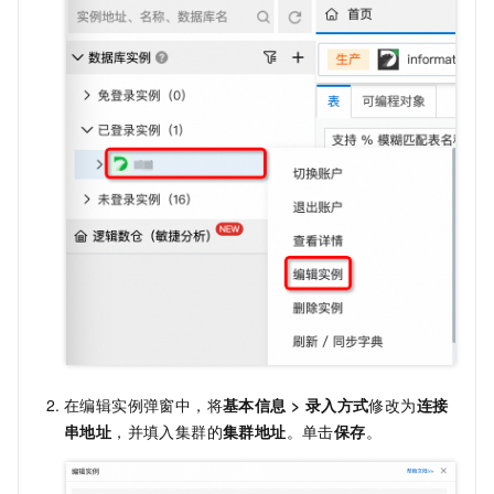
在编辑实例弹窗中，将
基本信息
>
录入方式
修改为
连接
串地址
，并填入集群的
集群地址
。单击
保存
。