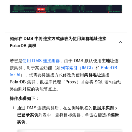
如何在
DMS
中将连接方式修改为使用
集群地址
连接
PolarDB
集群
若您是
使用
DMS
连接集群
，由于
DMS
默认使用
主地址
连
接集群，对于某些功能（如
列存索引（IMCI）
和
PolarDB
for AI
），您需要将连接方式修改为使用
集群地址
连接
PolarDB
集群，数据库代理（Proxy）才会将
SQL
语句自动
路由到对应的功能节点上。
操作步骤如下：
通过
DMS
连接集群后，在左侧导航栏的
数据库实例
>
已登录实例
列表中，选择目标集群，单击右键选择
编辑
实例
。