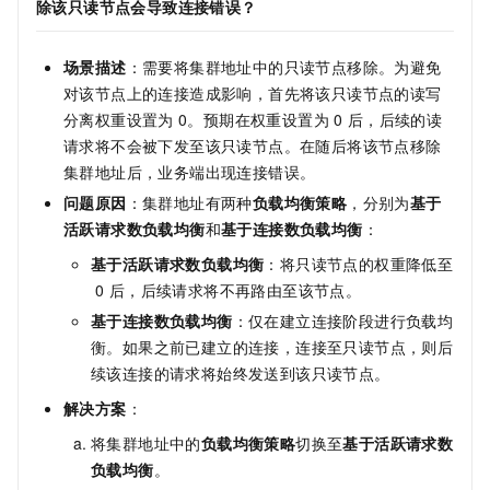
除该只读节点会导致连接错误？
场景描述
：需要将集群地址中的只读节点移除。为避免
对该节点上的连接造成影响，首先将该只读节点的读写
分离权重设置为
0。预期在权重设置为
0
后，后续的读
请求将不会被下发至该只读节点。在随后将该节点移除
集群地址后，业务端出现连接错误。
问题原因
：集群地址有两种
负载均衡策略
，分别为
基于
活跃请求数负载均衡
和
基于连接数负载均衡
：
基于活跃请求数负载均衡
：将只读节点的权重降低至
0
后，后续请求将不再路由至该节点。
基于连接数负载均衡
：仅在建立连接阶段进行负载均
衡。如果之前已建立的连接，连接至只读节点，则后
续该连接的请求将始终发送到该只读节点。
解决方案
：
将集群地址中的
负载均衡策略
切换至
基于活跃请求数
负载均衡
。