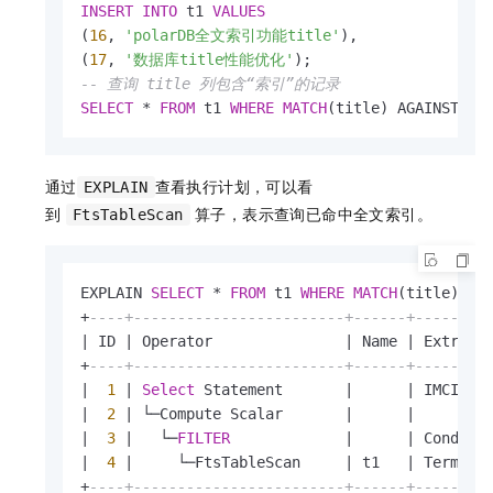
INSERT
INTO
 t1 
VALUES
(
16
, 
'polarDB全文索引功能title'
), 

(
17
, 
'数据库title性能优化'
-- 查询 title 列包含“索引”的记录
SELECT
*
FROM
 t1 
WHERE
MATCH
(title) AGAINST("t
通过
查看执行计划，可以看
EXPLAIN
到
算子，表示查询已命中全文索引。
FtsTableScan
EXPLAIN 
SELECT
*
FROM
 t1 
WHERE
MATCH
(title) AG
+
----+------------------------+------+--------
|
 ID 
|
 Operator               
|
 Name 
|
 Extra I
+
----+------------------------+------+--------
|
1
|
Select
 Statement       
|
|
 IMCI Ex
|
2
|
 └─Compute Scalar       
|
|
|
3
|
   └─
FILTER
|
|
 Cond：(t
|
4
|
     └─FtsTableScan     
|
 t1   
|
 Term：("
+
----+------------------------+------+--------