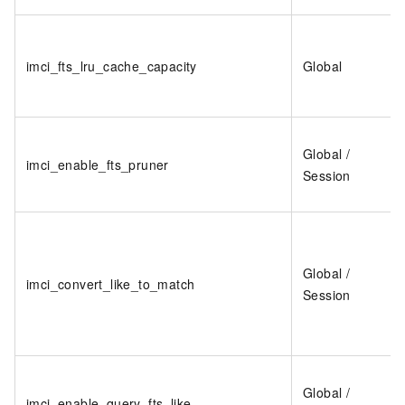
imci_fts_lru_cache_capacity
Global
Global /
imci_enable_fts_pruner
Session
Global /
imci_convert_like_to_match
Session
Global /
imci_enable_query_fts_like