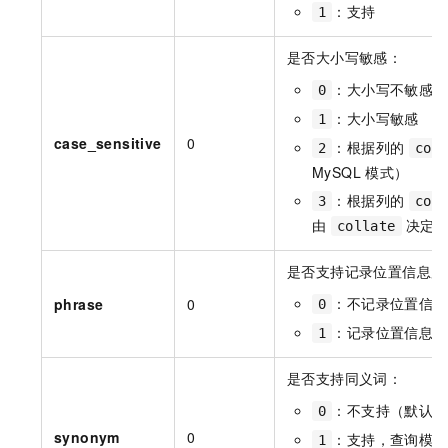
：支持
1
是否大小写敏感：
：大小写不敏感（
0
：大小写敏感
1
case_sensitive
0
：根据列的
2
col
MySQL 模式）
：根据列的
3
col
由
决定
collate
是否支持记录位置信息用
：不记录位置信息
phrase
0
0
：记录位置信息
1
是否支持同义词：
：不支持（默认）
0
synonym
0
：支持，查询模式
1