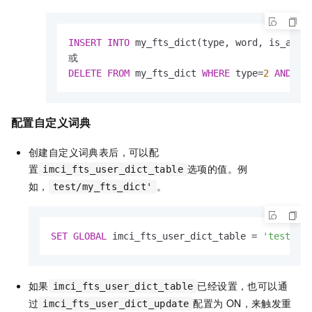
INSERT
INTO
 my_fts_dict(type, word, is_adde
DELETE
FROM
 my_fts_dict 
WHERE
 type
=
2
AND
 wo
配置自定义词典
创建自定义词典表后，可以配
置
选项的值。例
imci_fts_user_dict_table
如，
。
test/my_fts_dict'
SET
GLOBAL
 imci_fts_user_dict_table 
=
'test/my
如果
已经设置，也可以通
imci_fts_user_dict_table
过
配置为
ON，来触发重
imci_fts_user_dict_update