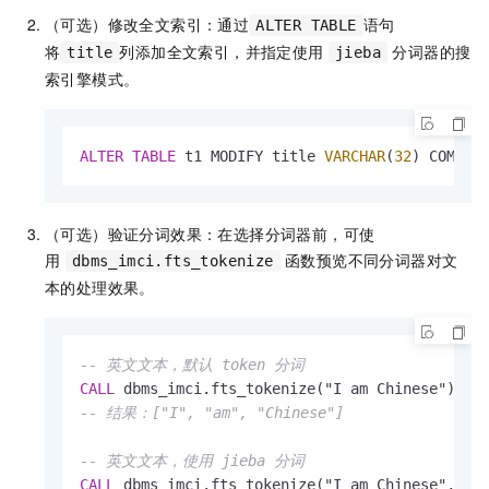
（可选）修改全文索引：通过
语句
ALTER TABLE
将
列添加全文索引，并指定使用
分词器的搜
title
jieba
索引擎模式。
ALTER
TABLE
 t1 MODIFY title 
VARCHAR
(
32
) COMMEN
（可选）验证分词效果：在选择分词器前，可使
用
函数预览不同分词器对文
dbms_imci.fts_tokenize
本的处理效果。
-- 英文文本，默认 token 分词
CALL
-- 结果：["I", "am", "Chinese"]
-- 英文文本，使用 jieba 分词
CALL