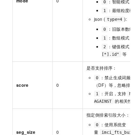
mode
0
：智能模式（
0
：最细粒度模
1
json (
):
type=4
：旧版本数组
0
：数组模式
1
：键值模式，
2
等
[*].id"
是否支持排序：
：禁止生成词频（
0
score
0
（DF）等，忽略排
：开启，支持
1
MA
的相关性
AGAINST
指定倒排索引段大小：
：使用系统变
0
seg_size
0
量
imci_fts_buil