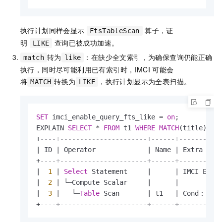
执行计划同样会显示
算子，证
FtsTableScan
明
查询已被成功加速。
LIKE
转为
：在缺少全文索引，为确保查询仍能正确
match
like
执行，同时尽可能利用已有索引时，IMCI
可能会
将
转换为
，执行计划显示为全表扫描。
MATCH
LIKE
SET
 imci_enable_query_fts_like 
=
on
;

EXPLAIN 
SELECT
*
FROM
 t1 
WHERE
MATCH
+
----+----------------------+------+----------
|
 ID 
|
 Operator             
|
 Name 
|
 Extra Inf
+
----+----------------------+------+----------
|
1
|
Select
 Statement     
|
|
 IMCI Exec
|
2
|
 └─Compute Scalar     
|
|
|
3
|
   └─
Table
 Scan       
|
 t1   
|
 Cond：(tit
+
----+----------------------+------+----------