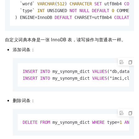
  `word` 
VARCHAR
(
512
) 
CHARACTER
SET
 utf8mb4 
COLLAT
  `type` 
INT
 UNSIGNED 
NOT
NULL
DEFAULT
0
 COMMENT 
'
) ENGINE
=
InnoDB 
DEFAULT
 CHARSET
=
utf8mb4 
COLLATE
=
ut
自定义词典本身是一张 InnoDB 表，读写操作与普通表一样。
添加词条：
INSERT
INTO
 my_synonym_dict 
VALUES
("db,databas
INSERT
INTO
 my_synonym_dict 
VALUES
("imci,click
删除词条：
DELETE
FROM
 my_synonym_dict 
WHERE
 type
=
1
AND
 w