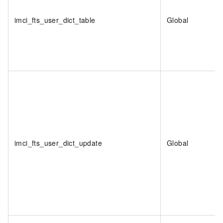
imci_fts_user_dict_table
Global
imci_fts_user_dict_update
Global