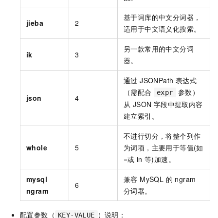
基于词库的中文分词器，
jieba
2
适用于中文语义化搜索。
另一款常用的中文分词
ik
3
器。
通过 JSONPath 表达式
（需配合
参数）
expr
json
4
从 JSON 字段中提取内容
建立索引。
不进行切分，将整个列作
whole
5
为词项，主要用于等值(如
=或
in
等)加速。
mysql
兼容 MySQL 的 ngram
6
ngram
分词器。
配置参数（
）说明：
KEY-VALUE