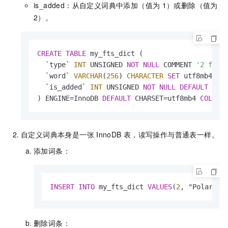
is_added：从自定义词典中添加（值为
1）或删除（值为
2）。
CREATE
TABLE
 my_fts_dict (

  `type` 
INT
 UNSIGNED 
NOT
NULL
 COMMENT 
'2 for 
  `word` 
VARCHAR
(
256
) 
CHARACTER
SET
 utf8mb4 
CO
  `is_added` 
INT
 UNSIGNED 
NOT
NULL
DEFAULT
1
 C
) ENGINE
=
InnoDB 
DEFAULT
 CHARSET
=
utf8mb4 
COLLAT
自定义词典本身是一张
InnoDB
表，读写操作与普通表一样。
添加词条：
INSERT
INTO
 my_fts_dict 
VALUES
(
2
, "PolarDB"
删除词条：