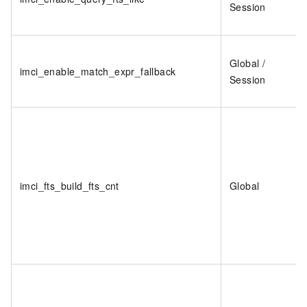
Session
Global /
imci_enable_match_expr_fallback
Session
imci_fts_build_fts_cnt
Global