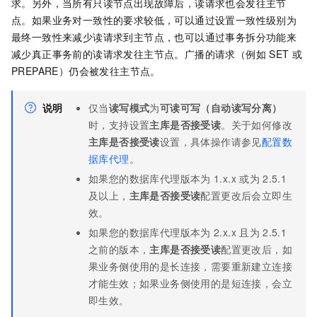
求。另外，当所有只读节点出现故障后，读请求也会发往主节
点。如果业务对一致性的要求较低，可以通过设置一致性级别为
最终一致性来减少读请求到主节点，也可以通过事务拆分功能来
减少真正事务前的读请求发往主节点。广播的请求（例如
SET
或
PREPARE）仍会被发往主节点。
说明
仅当
读写模式
为
可读可写（自动读写分离）
时，支持设置
主库是否接受读
。关于如何修改
主库是否接受读
设置，具体操作请参见
配置数
据库代理
。
如果您的数据库代理版本为
1.x.x
或为
2.5.1
及以上，
主库是否接受读
配置更改后会立即生
效。
如果您的数据库代理版本为
2.x.x
且为
2.5.1
之前的版本，
主库是否接受读
配置更改后，如
果业务侧使用的是长连接，需要重新建立连接
才能生效；如果业务侧使用的是短连接，会立
即生效。