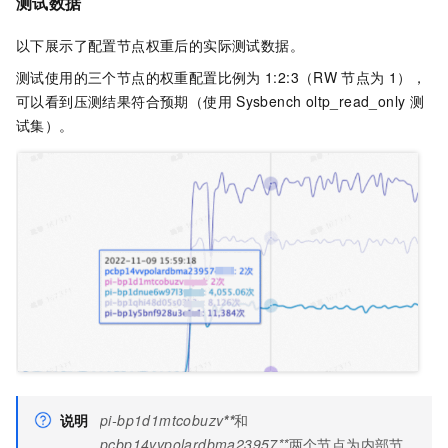
测试数据
以下展示了配置节点权重后的实际测试数据。
测试使用的三个节点的权重配置比例为
1:2:3（RW
节点为
1），
可以看到压测结果符合预期（使用
Sysbench oltp_read_only
测
试集）。
说明
pi-bp1d1mtcobuzv
**
和
pcbp14vvpolardbma23957**
两个节点为内部节