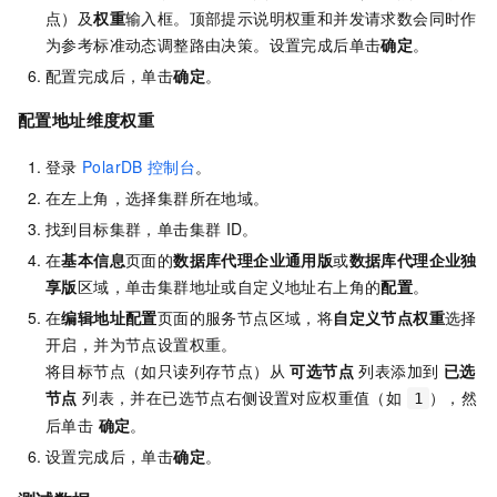
点）及
权重
输入框。顶部提示说明权重和并发请求数会同时作
为参考标准动态调整路由决策。设置完成后单击
确定
。
配置完成后，单击
确定
。
配置地址维度权重
登录
PolarDB
控制台
。
在左上角，选择集群所在地域。
找到目标集群，单击集群
ID。
在
基本信息
页面的
数据库代理企业通用版
或
数据库代理企业独
享版
区域，单击集群地址或自定义地址右上角的
配置
。
在
编辑地址配置
页面的服务节点区域，将
自定义节点权重
选择
开启，并为节点设置权重。
将目标节点（如只读列存节点）从
可选节点
列表添加到
已选
节点
列表，并在已选节点右侧设置对应权重值（如
），然
1
后单击
确定
。
设置完成后，单击
确定
。