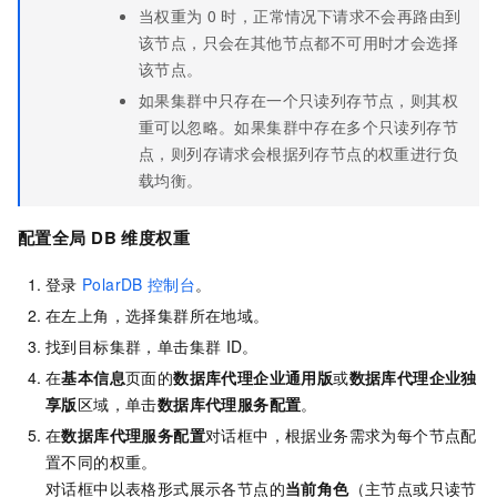
当权重为
0
时，正常情况下请求不会再路由到
该节点，只会在其他节点都不可用时才会选择
该节点。
如果集群中只存在一个只读列存节点，则其权
重可以忽略。如果集群中存在多个只读列存节
点，则列存请求会根据列存节点的权重进行负
载均衡。
配置全局
DB
维度权重
登录
PolarDB
控制台
。
在左上角，选择集群所在地域。
找到目标集群，单击集群
ID。
在
基本信息
页面的
数据库代理企业通用版
或
数据库代理企业独
享版
区域，单击
数据库代理服务配置
。
在
数据库代理服务配置
对话框中，根据业务需求为每个节点配
置不同的权重。
对话框中以表格形式展示各节点的
当前角色
（主节点或只读节