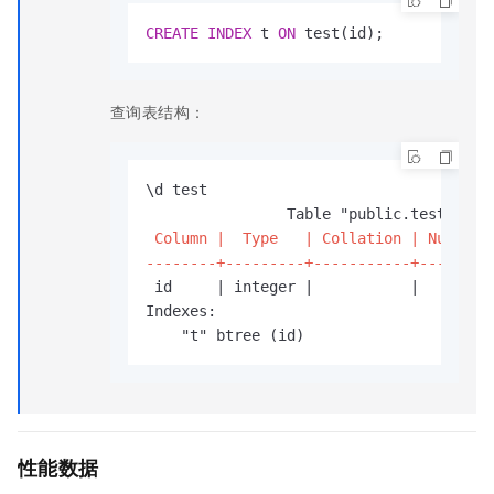
CREATE
INDEX
 t 
ON
 test(id);
查询表结构：
                Table "public.test"
 Column |  Type   | Collation | Nullable
--------+---------+-----------+--------
 id     | integer |           |        
    "t" btree (id)
性能数据