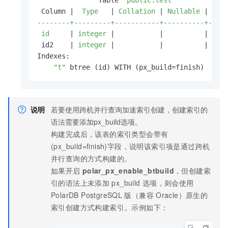
 Column |
  Type   
|
 Collation 
|
 Nullable 
|
 Defa
--------+---------+-----------+----------+-----
 id     
|
 integer 
|
|
|

 id2    |
 integer 
|
|
|

Indexes:

"t"
 btree (id) WITH (px_build=finish)
说明
若要使用跨机并行查询加速索引创建，创建索引的
语法需要添加px_build选项。
构建完成后，该表的索引类型会带有
(px_build=finish)字段，说明该索引项是通过跨机
并行查询的方式构建的。
如果开启
polar_px_enable_btbuild
，但创建索
引的语法上未添加
px_build
选项，则会使用
PolarDB PostgreSQL
版（兼容
Oracle）
原生的
索引创建方式构建索引。示例如下：