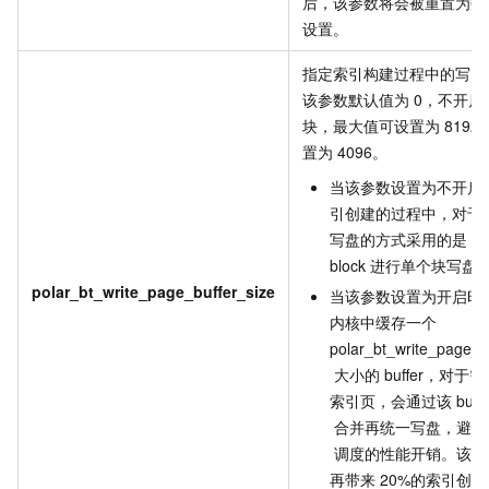
后，该参数将会被重置为数
设置。
指定索引构建过程中的写
I
该参数默认值为
0，不开启
块，最大值可设置为
819
置为
4096。
当该参数设置为不开启
引创建的过程中，对于
写盘的方式采用的是
bl
block
进行单个块写盘
polar_bt_write_page_buffer_size
当该参数设置为开启时
内核中缓存一个
polar_bt_write_page_b
大小的
buffer，对于
索引页，会通过该
buff
合并再统一写盘，避免
调度的性能开销。该参
再带来
20%的索引创