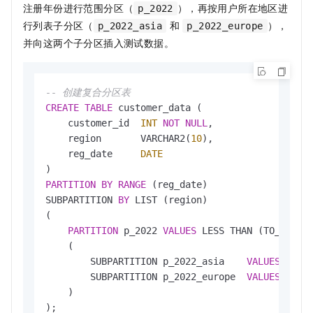
注册年份进行范围分区（
），再按用户所在地区进
p_2022
行列表子分区（
和
），
p_2022_asia
p_2022_europe
并向这两个子分区插入测试数据。
-- 创建复合分区表
CREATE
TABLE
 customer_data (

    customer_id  
INT
NOT
NULL
,

    region       VARCHAR2(
10
),

    reg_date     
DATE
PARTITION
BY
RANGE
 (reg_date)

SUBPARTITION 
BY
 LIST (region)

(

PARTITION
 p_2022 
VALUES
 LESS THAN (TO_DATE(
    (

        SUBPARTITION p_2022_asia    
VALUES
 (
'As
        SUBPARTITION p_2022_europe  
VALUES
 (
'Eu
    )

);
