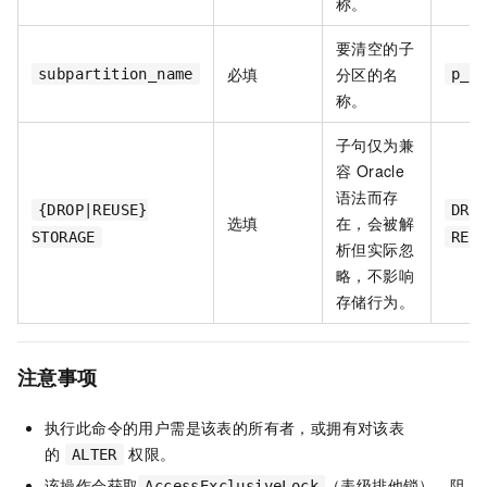
称。
要清空的子
必填
分区的名
subpartition_name
p_2
称。
子句仅为兼
容 Oracle
语法而存
{DROP|REUSE}
DRO
选填
在，会被解
STORAGE
REU
析但实际忽
略，不影响
存储行为。
注意事项
执行此命令的用户需是该表的所有者，或拥有对该表
的
权限。
ALTER
该操作会获取
（表级排他锁），阻
AccessExclusiveLock