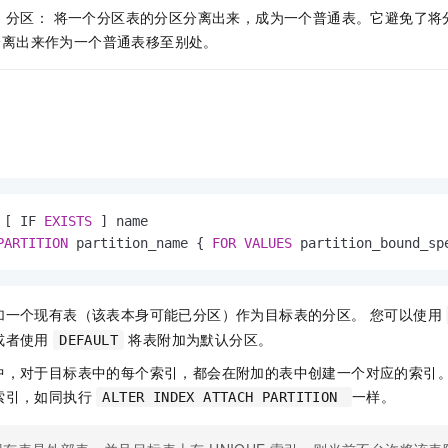
服务生态伙伴
视觉 Coding、空间感知、多模态思考等全面升级
1M上下文，专为长程任务能力而生
云工开物
企业应用
Night Plan 支持 Qwen 3.8-Max
AI 办公
ch）分区： 将一个分区表的分区分离出来，成为一个普通表。它避免了
NEW
Red Hat
30+ 款产品免费体验
夜间 5 折，Qwen/Meoo/TokenPlan 客户专享
AI智能应用
分离出来作为一个普通表移至别处。
科研合作
ERP
堂（旗舰版）
SUSE
智能客服
AI 应用构建
大模型原生
CRM
2个月
自动承接线索
建站小程序
Qoder
大模型服务平台百炼-应用模版
OA 办公系统
HOT
NEW
面向真实软件
个人版上线、团队版降价；千问3.8-Max首发发尝鲜
丰富多元化的应用模版和解决方案
力提升
财税管理
模板建站
万有无界
大模型服务平台百炼-智能体
400电话
定制建站
的模型效果
灵活可视化地构建企业级 Agent
 [ IF 
EXISTS
 ] name

方案
广告营销
模板小程序
PARTITION
 partition_name { 
FOR
VALUES
 partition_bound_sp
秒悟
人工智能平台 PAI
定制小程序
云端极速 AI 
新一代 AI 视频生成模型，深度适配广告营销等场景
AI Native 的算法工程平台，一站式完成建模、训练、推理服务部署
APP 开发
加一个现有表（该表本身可能已分区）作为目标表的分区。 您可以使用
或者使用
将表附加为默认分区。
DEFAULT
建站系统
中，对于目标表中的每个索引，都会在附加的表中创建一个对应的索引
索引，如同执行
一样。
AI 应用
10分钟微调：让0.6B模型媲美235B模型
多模态数据信
ALTER INDEX ATTACH PARTITION
依托云原生高可用架构,实现Dify私有化部署
用1%尺寸在特定领域达到大模型90%以上效果