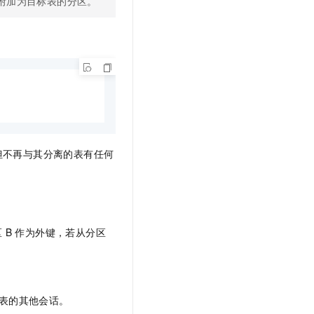
表附加为目标表的分区。
t.diy 一步搞定创意建站
构建大模型应用的安全防护体系
通过自然语言交互简化开发流程,全栈开发支持
通过阿里云安全产品对 AI 应用进行安全防护
但不再与其分离的表有任何
区
B
作为外键，若从分区
表的其他会话。