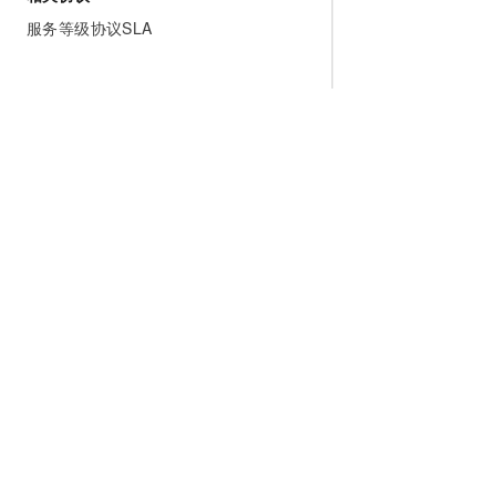
服务等级协议SLA
为什么选择阿里云
大模型
产品和定
什么是云计算
千问大模型
全部产品
全球基础设施
大模型服务
免费试用
技术领先
AI应用构建
产品动态
稳定可靠
产品定价
安全合规
配置报价
分析师报告
云上成本