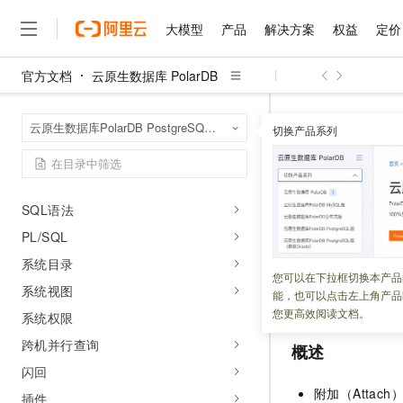
集合类型
大模型
产品
解决方案
权益
定价
伪列
函数和操作符
官方文档
云原生数据库 PolarDB
大模型
产品
解决方案
权益
定价
云市场
伙伴
服务
了解阿里云
精选产品
精选解决方案
普惠上云
产品定价
精选商城
成为销售伙伴
售前咨询
为什么选择阿里云
表达式
千问AI平台
云原生数据库 Po
首页
云原生数据库PolarDB PostgreSQL版（兼容Oracle）
性能
了解云产品的定价详情
切换产品系列
附加/分离分区
大模型服务平台百炼
千问办公，解锁你的工作
普惠上云 官方力荐
分销伙伴
在线服务
网站建设
什么是云计算
大
触发器和规则系统
大模型服务与应用平台
企业级Agent产品，直接
云服务器38元/年起，超
咨询伙伴
多端小程序
技术领先
附加/分离
系统包
云上成本管理
售后服务
千问大模型
Agency Agents：拥
官方推荐返现计划
大模型
大模型
精选产品
精选解决方案
Salesforce 国际版订阅
稳定可靠
SQL语法
管理和优化成本
多元化、高性能、安全可靠
推荐新用户得奖励，单订单
销售伙伴合作计划
自助服务
更新时间：
2024-07-05
PL/SQL
友盟天域
安全合规
人工智能与机器学习
AI
文本生成
无影云电脑
HappyHorse 打造一
云工开物
无影生态合作计划
在线服务
系统目录
观测云
分析师报告
随时随地安全接入的云上超
高校专属算力普惠，学生认
计算
互联网应用开发
PolarDB Postgre
您可以在下拉框切换本产品
Qwen3.8-Max
HOT
系统视图
Salesforce On Alibaba C
工单服务
能，也可以点击左上角产品
例。
智能体时代全能旗舰模型
Tuya 物联网平台阿里云
研究报告与白皮书
云解析DNS
快速拥有专属 OpenClaw
Consulting Partner 合
大数据
容器
您更高效阅读文档。
系统权限
免费试用
短信专区
蓝凌 OA
Qwen3.7-Plus
AI 大模型销售与服务生
跨机并行查询
现代化应用
存储
概述
天池大赛
能看、能想、能动手的多模
云原生大数据计算服务 Max
解决方案免费试用 新老
电子合同
闪回
面向分析的企业级SaaS模
最高领取价值200元试用
安全
网络与CDN
AI 算法大赛
Qwen3-VL-Plus
附加（Atta
插件
畅捷通