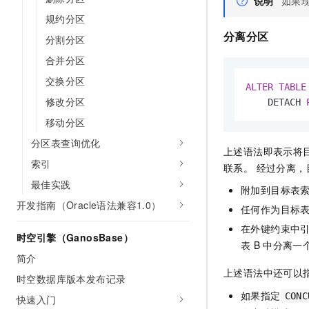
说明
如果
10 分钟在聊天系统中增加
专有云
规约分区
分离分区
分割分区
合并分区
交换分区
ALTER
TABLE
修改分区
    DETACH 
移动分区
分区表查询优化
上述语法即表示将
索引
联系。 经过分离
最佳实践
附加到目标表
开发指南（Oracle语法兼容1.0）
任何作为目标
在外键约束中
时空引擎（GanosBase）
表
B
中分离一
简介
上述语法中还可以
时空数据库版本发布记录
如果指定
CONC
快速入门