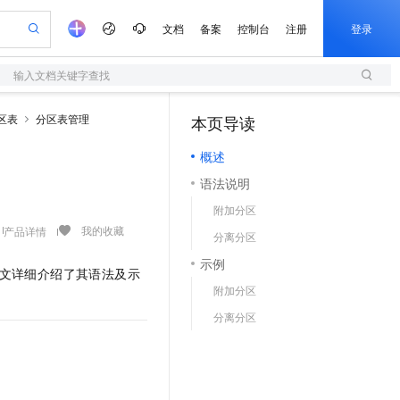
文档
备案
控制台
注册
登录
输入文档关键字查找
验
作计划
器
AI 活动
专业服务
服务伙伴合作计划
开发者社区
加入我们
服务平台百炼
阿里云 OPC 创新助力计划
区表
分区表管理
本页导读
（1）
一站式生成采购清单，支持单品或批量购买
S
io：打造专属 AI 语音助手
S产品伙伴计划（繁花）
峰会
造的大模型服务与应用开发平台
轻量应用服务器
一句话生成原生可编辑精美 PPT 文稿
AI 生产力先锋
Al MaaS 服务伙伴赋能合作
域名
博文
Careers
至高可申请百万元
概述
性可伸缩的云计算服务
开启高性价比 AI 编程新体验
Qwen-Audio-3.0-Realtime 端到端实时语音角色扮演
输入一句话想法, 轻松生成专业的 PPT
先锋实践拓展 AI 生产力的边界
快速构建应用程序和网站，即刻迈出上云第一步
Token 补贴，五大权
计划
海大会
伙伴信用分合作计划
商标
问答
社会招聘
语法说明
益加速 OPC 成功
S
eek-V4-Pro
数字证书管理服务（原SSL证书）
一键部署幻兽帕鲁游戏服务器
飞天发布时刻
HOT
划
备案
电子书
校园招聘
附加分区
pSeek-V4-Pro
视频创作，一键激活电商全链路生产力
全托管，含MySQL、PostgreSQL、SQL Server、MariaDB多引擎
实现全站HTTPS，呈现可信的WEB访问
一键购买专属联机服务器，轻松开启游戏
所见，即是所愿
更多支持
我的收藏
产品详情
划
公司注册
镜像站
分离分区
视频生成
语音识别与合成
专属 QwenPaw
短信服务
漫剧工坊：一站式动画创作平台
AI 实训营
HOT
合作伙伴培训与认证
示例
划
上云迁移
的智能体编程平台
站生成，高效打造优质广告素材
从聊天伙伴进化为能主动干活的本地数字员工
快速生产连贯的高质量长漫剧
从基础到进阶，Agent 创客手把手教你
国内短信简单易用，安全可靠，秒级触达，全球覆盖200+国家和地区。
L。本文详细介绍了其语法及示
e-1.1-T2V
Qwen3-TTS-Flash
lScope
我要反馈
查询合作伙伴
附加分区
畅细腻的高质量视频
离线语音合成大模型，多语言方言自适应，低延迟高稳定
n Alibaba Cloud ISV 合作
代维服务
olarDB
建企业门户网站
大数据开发治理平台 DataWorks
10 分钟搭建微信、支付宝小程序
分离分区
创新加速
ope
登录合作伙伴管理后台
我要建议
站，无忧落地极速上线
以可视化方式快速构建移动和 PC 门户网站
100%兼容MySQL、PostgreSQL，兼容Oracle，支持集中和分布式
高效部署网站，快速应用到小程序
Data Agent 驱动的一站式 Data+AI 开发治理平台
e-1.1-I2V
Cosyvoice-V3-Flash
安全
畅自然，细节丰富
高表现力语音合成大模型，语音克隆听感自然
我要投诉
上云场景组合购
伴
边界网络安全防护产品
漫剧创作，剧本、分镜、视频高效生成
覆盖90%+业务场景，专享组合折扣价
2V
VPN
Fun-ASR