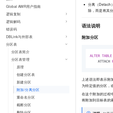
AI 产品 免费试用
分离（Deta
网络
安全
云开发大赛
Global AWR用户指南
Tableau 订阅
1亿+ 大模型 tokens 和 
除，而是将其
逻辑复制
可观测
入门学习赛
中间件
AI空中课堂在线直播课
140+云产品 免费试用
逻辑解码
大模型服务
上云与迁云
语法说明
产品新客免费试用，最长1
数据库
错误码
生态解决方案
千问AI平台-Token Plan
企业出海
大模型ACA认证体验
DBLink与外部表
大数据计算
附加分区
助力企业全员 AI 认知与能
行业生态解决方案
分区表
政企业务
媒体服务
千问AI平台-模型体验
开发者生态解决方案
分区表简介
在线体验全尺寸、多种模态
ALTER
TABLE
企业服务与云通信
分区表管理
AI 开发和 AI 应用解决
    ATTACH 
Happy 系列大模型
原理
域名与网站
创建分区表
终端用户计算
上述语法即表示附
新建分区
为特定值的分区，
Serverless
大模型解决方案
附加/分离分区
在这个附加的过程
重命名分区
开发工具
将附加到目标表的
快速部署 Dify，高效搭建 
截断分区
迁移与运维管理
删除分区