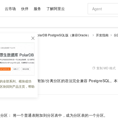
云市场
伙伴
服务
了解阿里云
AI 特惠
数据与 API
成为产品伙伴
企业增值服务
最佳实践
价格计算器
AI 场景体
基础软件
产品伙伴合
阿里云认证
市场活动
配置报价
大模型
larDB
云原生数据库PolarDB PostgreSQL版（兼容Oracle）
开发指南
分
自助选配和估算价格
新方式
域名与网站
睿译宝，AI翻译排版一步到位
智启 AI 普惠权益
产品生态集成认证中心
企业支持计划
云上春晚
千问官方 MaaS 平台，为开发者和 Agent 而生，新用户赠送 1 亿 + tokens 额度
云服务器 EC
Qwen Aud
AI Coding
阿里云Maa
2026 阿里云
为企业打
数据集
Windows
大模型认证
模型
NEW
NEW
交付可用成果
值低价云产品抢先购
提供智能易用的域名与建站服务
上传文档即自动完成翻译和格式还原
至高享 1亿+免费 tokens，加速 Al 应用落地
安全可靠、弹
智能编程，一键
产品生态伙伴
专家技术服务
云上奥运之旅
弹性计算合作
阿里云中企出
手机三要素
宝塔 Linux
全部认证
分区
价格优势
有专属领域专家
对象存储 OSS
GLM-5.2：长任务时代开源旗舰模型
阿里云 OPC 创新助力计划
云数据库 RD
即刻拥有 DeepS
AI 电商营销
产品生态伙伴工作台
企业增值服务台
云栖战略参考
云存储合作计
云栖大会
身份实名认证
CentOS
训练营
推动算力普惠，释放技术红利
的大模型服务
最高返9万
多领域专家智能体,一键组建 AI 虚拟交付团队
至高百万元 Token 补贴，加速一人公司成长
稳定、安全、高性价比、高性能的云存储服务
真正可用的 1M 上下文,一次完成代码全链路开发
轻松解锁专属 Dee
从图文生成到
复制 MD 格式
 08:43:58
云上的中国
数据库合作计
活动全景
短信
Docker
图片和
站式影视创作平台
人工智能平台 PAI
Hermes Agent，打造自进化智能体
Token Plan 模型订阅计划
Qoder
5 分钟轻松部署
AI 广告创作
企业成长
大模型
NEW
信息公告
看见新力量
云网络合作计
OCR 文字识别
JAVA
级电脑
证享300元代金券
可视化编排打通从文字构思到成片全链路闭环
一站式AI开发、训练和推理服务
自主进化，持久记忆，越用越聪明
Qwen3.8-Max 首发尝鲜，限时加量 10 倍，夜间低至2折
面向真实软件
图文、视频一
SQL
版（兼容
Oracle）
附加/分离分区的语法完全兼容
PostgreSQ
的全部系列、模块或功
Kimi-K3
HappyHors
NEW
魔搭 Mode
loud
服务实践
官网公告
区块回到产品主页，帮助
Kimi 最新旗舰模型，长程编程与推理利器
让文字生成流
金融模力时刻
Salesforce O
版
发票查验
全能环境
Qoder CN
Claude Code + GStack 打造工程团队
千问办公，限时限量积分加倍
云原生数据库 P
低代码高效构
AI 建站
NEW
作计划
计划
创新中心
魔搭 ModelSc
健康状态
让AI从“聊天伙伴”进化为能干活的“数字员工”
覆盖公网/内网、递归/权威、移动APP等全场景解析服务
安装技能 GStack，拥有专属 AI 工程团队
你的AI工作搭子，覆盖日常办公高频场景
基于千问大模型等，支持代码智能生成、研发智能问答
0 代码专业建
客户案例
天气预报查询
操作系统
Deepseek-v4-pro
HappyHors
态合作计划
态智能体模型
旗舰 MoE 大模型，百万上下文与顶尖推理能力
图生视频，流
Compute
同享
容器服务 Kubernetes 版 ACK
万小智 AI 建站低至 15元/月
云防火墙
AI 短剧/漫剧
快递物流查询
WordPress
成为服务伙
高校合作
式云数据仓库
点，立即开启云上创新
提供一站式管理容器应用的 K8s 服务
送.CN域名，送备案服务码
云原生的云上
AI助力短剧
GLM-5.2
Wan2.7-T
ch）分区： 将一个普通表附加到分区表中，成为分区表的一个分区。
Ubuntu