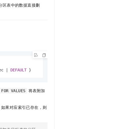
文戏情感细腻自然，动作戏激烈拳拳到肉，实现更强表演能力
支持中英文自由切换，具备更强的噪声鲁棒性
云聚AI 严选权益
将分区表中的数据直接删
SSL 证书
，一键激活高效办公新体验
精选AI产品，从模型到应用全链提效
堡垒机
AI 用量加速计划
应用
防火墙
、识别商机，让客服更高效、服务更出色。
新老同享，达量后返
千问办公
主机安全
NEW
的智能体编程平台
一站式AI生产力平台
AI 应用及服务市场
伶鹊
企业级人与Agent协作平台，接入和调度多个数字员工
智能客服平台，对话机器人、对话分析、智能外呼
AI 应用
ec 
|
DEFAULT
 }
大模型服务平台百炼 - 全妙
大模型
应用创作平台
多模态内容创作工具，已接入 DeepSeek
自然语言处理
将表附加
FOR VALUES
数据标注
。如果对应索引已存在，则
机器学习
息提取
与 AI 智能体进行实时音视频通话
从文本、图片、视频中提取结构化的属性信息
构建支持视频理解的 AI 音视频实时通话应用