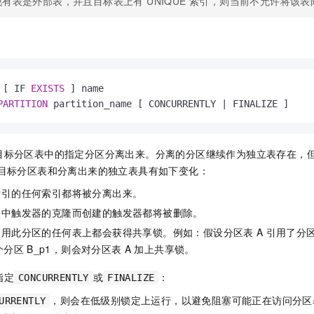
现有表是外部表，并且目标表上有 UNIQUE 索引，则当前不允许将该
一个 AI 助手
即刻拥有 DeepSeek-R1 满血版
超强辅助，Bol
在企业官网、通讯软件中为客户提供 AI 客服
多种方案随心选，轻松解锁专属 DeepSeek
 [ IF 
EXISTS
 ] name

PARTITION
 partition_name [ CONCURRENTLY 
|
 FINALIZE ]
目标分区表中的指定分区分离出来。分离的分区继续作为独立表存在，
，目标分区表和分离出来的独立表具有如下变化：
索引的任何索引都将被分离出来。
表中触发器的克隆而创建的触发器都将被删除。
引用此分区的任何表上都会获得共享锁。例如：假设分区表
A
引用了分
个分区
B_p1，则会对分区表
A
加上共享锁。
指定
或
：
CONCURRENTLY
FINALIZE
，则会在低级别锁定上运行，以避免阻塞可能正在访问分区
URRENTLY