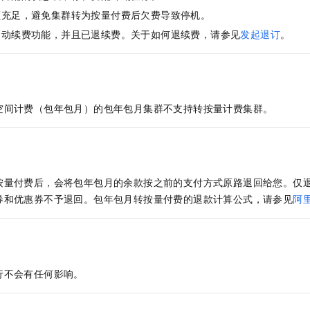
服务生态伙伴
视觉 Coding、空间感知、多模态思考等全面升级
1M上下文，专为长程任务能力而生
云工开物
企业应用
Night Plan 支持 Qwen 3.8-Max
AI 办公
NEW
额充足，避免集群转为按量付费后欠费导致停机。
Red Hat
30+ 款产品免费体验
夜间 5 折，Qwen/Meoo/TokenPlan 客户专享
AI智能应用
科研合作
自动续费功能，并且已退续费。关于如何退续费，请参见
发起退订
。
ERP
堂（旗舰版）
SUSE
智能客服
AI 应用构建
大模型原生
CRM
2个月
自动承接线索
建站小程序
Qoder
大模型服务平台百炼-应用模版
OA 办公系统
HOT
NEW
面向真实软件
个人版上线、团队版降价；千问3.8-Max首发发尝鲜
丰富多元化的应用模版和解决方案
空间计费（包年包月）的包年包月集群不支持转按量计费集群。
力提升
财税管理
模板建站
万有无界
大模型服务平台百炼-智能体
400电话
定制建站
的模型效果
灵活可视化地构建企业级 Agent
方案
广告营销
模板小程序
秒悟
人工智能平台 PAI
按量付费后，会将包年包月的余款按之前的支付方式原路退回给您。仅
定制小程序
云端极速 AI 
新一代 AI 视频生成模型，深度适配广告营销等场景
AI Native 的算法工程平台，一站式完成建模、训练、推理服务部署
券和优惠券不予退回。
包年包月转按量付费的退款计算公式，请参见
阿
APP 开发
建站系统
行不会有任何影响。
AI 应用
10分钟微调：让0.6B模型媲美235B模型
多模态数据信
依托云原生高可用架构,实现Dify私有化部署
用1%尺寸在特定领域达到大模型90%以上效果