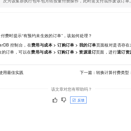
次为该集群执行包年包月转按量付费操作，此时需支付或作废该订单
付费时提示“有预约未生效的订单”，该如何处理？
arDB
控制台，在
费用与成本
>
订购订单
>
我的订单
页面核对是否存在
效的订单，可以在
费用与成本
>
订购订单
>
资源退订
页面，进行
退订资
使用最佳实践
下一篇：
转换计算付费类型
该文章对您有帮助吗？
反馈