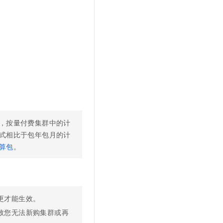
t.diy 一步搞定创意建站
构建大模型应用的安全防护体系
通过自然语言交互简化开发流程,全栈开发支持
通过阿里云安全产品对 AI 应用进行安全防护
，按量付费集群中的计
式相比于包年包月的计
算包
。
更才能生效。
致您无法新购集群或再