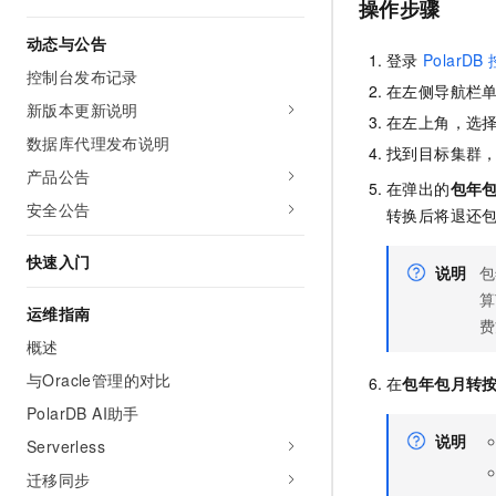
操作步骤
10 分钟在聊天系统中增加
专有云
动态与公告
登录
PolarDB
控制台发布记录
在左侧导航栏
新版本更新说明
在左上角，选
数据库代理发布说明
找到目标集群
产品公告
在弹出的
包年
安全公告
转换后将退还
快速入门
说明
包
算
运维指南
费
概述
与Oracle管理的对比
在
包年包月转
PolarDB AI助手
说明
Serverless
迁移同步