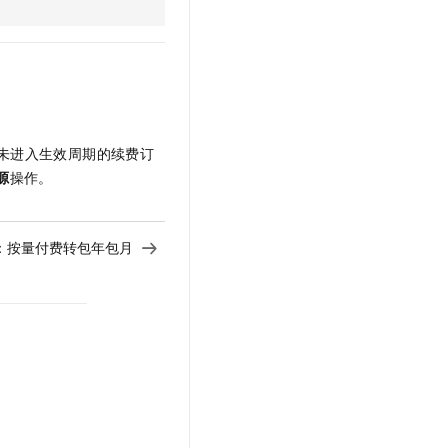
。
未进入生效周期的续费订
源
操作。
：按量付费转包年包月