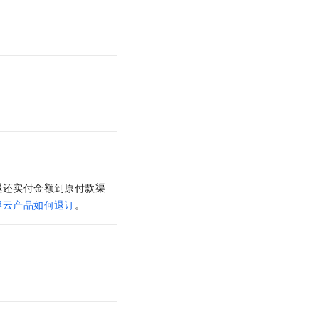
文戏情感细腻自然，动作戏激烈拳拳到肉，实现更强表演能力
支持中英文自由切换，具备更强的噪声鲁棒性
云聚AI 严选权益
SSL 证书
，一键激活高效办公新体验
精选AI产品，从模型到应用全链提效
堡垒机
AI 用量加速计划
应用
防火墙
、识别商机，让客服更高效、服务更出色。
新老同享，达量后返
千问办公
主机安全
NEW
的智能体编程平台
一站式AI生产力平台
AI 应用及服务市场
伶鹊
企业级人与Agent协作平台，接入和调度多个数字员工
智能客服平台，对话机器人、对话分析、智能外呼
AI 应用
大模型服务平台百炼 - 全妙
退还实付金额到原付款渠
大模型
应用创作平台
多模态内容创作工具，已接入 DeepSeek
里云产品如何退订
。
自然语言处理
数据标注
机器学习
息提取
与 AI 智能体进行实时音视频通话
从文本、图片、视频中提取结构化的属性信息
构建支持视频理解的 AI 音视频实时通话应用