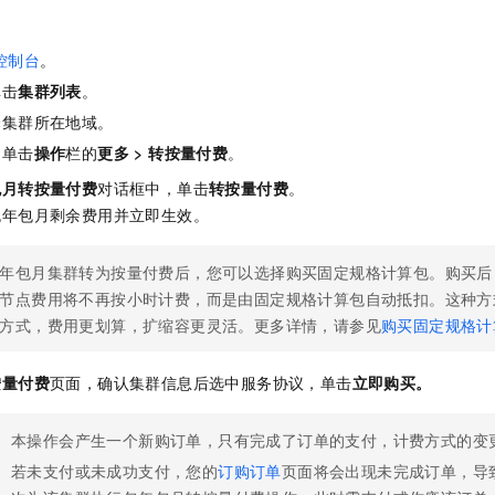
一个 AI 助手
即刻拥有 DeepSeek-R1 满血版
超强辅助，Bol
在企业官网、通讯软件中为客户提供 AI 客服
多种方案随心选，轻松解锁专属 DeepSeek
控制台
。
单击
集群列表
。
择集群所在地域。
，单击
操作
栏的
更多
>
转按量付费
。
包月转按量付费
对话框中，单击
转按量付费
。
包年包月剩余费用并立即生效。
年包月集群转为按量付费后，您可以选择购买固定规格计算包。购买后
节点费用将不再按小时计费，而是由固定规格计算包自动抵扣。这种方
方式，费用更划算，扩缩容更灵活。更多详情，请参见
购买固定规格计
按量付费
页面，确认集群信息后选中服务协议，单击
立即购买。
本操作会产生一个新购订单，只有完成了订单的支付，计费方式的变
若未支付或未成功支付，您的
订购订单
页面将会出现未完成订单，导