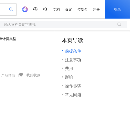
文档
备案
控制台
注册
登录
输入文档关键字查找
验
作计划
器
AI 活动
专业服务
服务伙伴合作计划
开发者社区
加入我们
服务平台百炼
阿里云 OPC 创新助力计划
换计费类型
本页导读
（1）
一站式生成采购清单，支持单品或批量购买
S
io：打造专属 AI 语音助手
S产品伙伴计划（繁花）
峰会
造的大模型服务与应用开发平台
轻量应用服务器
一句话生成原生可编辑精美 PPT 文稿
AI 生产力先锋
Al MaaS 服务伙伴赋能合作
域名
博文
Careers
至高可申请百万元
前提条件
性可伸缩的云计算服务
开启高性价比 AI 编程新体验
Qwen-Audio-3.0-Realtime 端到端实时语音角色扮演
输入一句话想法, 轻松生成专业的 PPT
先锋实践拓展 AI 生产力的边界
快速构建应用程序和网站，即刻迈出上云第一步
Token 补贴，五大权
计划
海大会
伙伴信用分合作计划
商标
问答
社会招聘
注意事项
益加速 OPC 成功
S
eek-V4-Pro
数字证书管理服务（原SSL证书）
一键部署幻兽帕鲁游戏服务器
飞天发布时刻
HOT
划
备案
电子书
校园招聘
费用
pSeek-V4-Pro
视频创作，一键激活电商全链路生产力
全托管，含MySQL、PostgreSQL、SQL Server、MariaDB多引擎
实现全站HTTPS，呈现可信的WEB访问
一键购买专属联机服务器，轻松开启游戏
所见，即是所愿
更多支持
我的收藏
产品详情
划
公司注册
镜像站
影响
视频生成
语音识别与合成
专属 QwenPaw
短信服务
漫剧工坊：一站式动画创作平台
AI 实训营
HOT
合作伙伴培训与认证
操作步骤
划
上云迁移
的智能体编程平台
站生成，高效打造优质广告素材
从聊天伙伴进化为能主动干活的本地数字员工
快速生产连贯的高质量长漫剧
从基础到进阶，Agent 创客手把手教你
国内短信简单易用，安全可靠，秒级触达，全球覆盖200+国家和地区。
e-1.1-T2V
Qwen3-TTS-Flash
lScope
我要反馈
查询合作伙伴
常见问题
畅细腻的高质量视频
离线语音合成大模型，多语言方言自适应，低延迟高稳定
n Alibaba Cloud ISV 合作
代维服务
olarDB
建企业门户网站
大数据开发治理平台 DataWorks
10 分钟搭建微信、支付宝小程序
创新加速
ope
登录合作伙伴管理后台
我要建议
站，无忧落地极速上线
以可视化方式快速构建移动和 PC 门户网站
100%兼容MySQL、PostgreSQL，兼容Oracle，支持集中和分布式
高效部署网站，快速应用到小程序
Data Agent 驱动的一站式 Data+AI 开发治理平台
e-1.1-I2V
Cosyvoice-V3-Flash
安全
畅自然，细节丰富
高表现力语音合成大模型，语音克隆听感自然
我要投诉
上云场景组合购
伴
边界网络安全防护产品
漫剧创作，剧本、分镜、视频高效生成
覆盖90%+业务场景，专享组合折扣价
2V
VPN
Fun-ASR