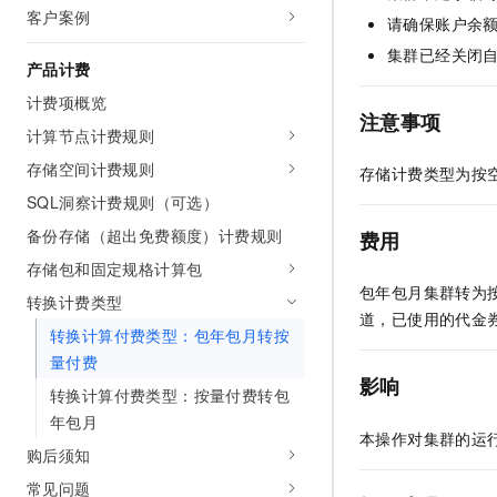
客户案例
AI 产品 免费试用
网络
请确保账户余
安全
云开发大赛
Tableau 订阅
1亿+ 大模型 tokens 和 
集群已经关闭
可观测
入门学习赛
产品计费
中间件
AI空中课堂在线直播课
140+云产品 免费试用
大模型服务
计费项概览
上云与迁云
产品新客免费试用，最长1
数据库
注意事项
生态解决方案
计算节点计费规则
千问AI平台-Token Plan
企业出海
大模型ACA认证体验
大数据计算
存储空间计费规则
存储计费类型为按
助力企业全员 AI 认知与能
行业生态解决方案
政企业务
SQL洞察计费规则（可选）
媒体服务
千问AI平台-模型体验
开发者生态解决方案
备份存储（超出免费额度）计费规则
费用
在线体验全尺寸、多种模态
企业服务与云通信
AI 开发和 AI 应用解决
存储包和固定规格计算包
Happy 系列大模型
包年包月集群转为
域名与网站
转换计费类型
道，已使用的代金
转换计算付费类型：包年包月转按
终端用户计算
量付费
影响
Serverless
大模型解决方案
转换计算付费类型：按量付费转包
年包月
开发工具
本操作对集群的运
快速部署 Dify，高效搭建 
购后须知
迁移与运维管理
常见问题