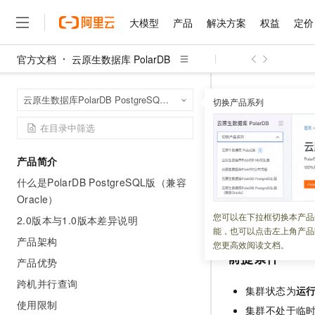
大模型
产品
解决方案
权益
定价
官方文档
云原生数据库 PolarDB
大模型
产品
解决方案
权益
定价
云市场
伙伴
服务
了解阿里云
精选产品
精选解决方案
普惠上云
产品定价
精选商城
成为销售伙伴
售前咨询
为什么选择阿里云
千问AI平台
云原生数据库 Po
首页
云原生数据库PolarDB PostgreSQL版（兼容Oracle）
了解云产品的定价详情
切换产品系列
转换计算付费类型
大模型服务平台百炼
千问办公，解锁你的工作
普惠上云 官方力荐
分销伙伴
在线服务
网站建设
什么是云计算
大
大模型服务与应用平台
企业级Agent产品，直接
云服务器38元/年起，超
咨询伙伴
多端小程序
技术领先
转换计算
云上成本管理
售后服务
千问大模型
Agency Agents：拥
官方推荐返现计划
大模型
大模型
精选产品
精选解决方案
Salesforce 国际版订阅
稳定可靠
产品简介
管理和优化成本
多元化、高性能、安全可靠
推荐新用户得奖励，单订单
销售伙伴合作计划
自助服务
什么是PolarDB PostgreSQL版（兼容
更新时间：
2026-05-25
友盟天域
安全合规
人工智能与机器学习
AI
文本生成
无影云电脑
HappyHorse 打造一
云工开物
Oracle）
无影生态合作计划
在线服务
观测云
分析师报告
随时随地安全接入的云上超
高校专属算力普惠，学生认
计算
互联网应用开发
您可以根据业务需
您可以在下拉框切换本产品
Qwen3.8-Max
HOT
2.0版本与1.0版本差异说明
Salesforce On Alibaba C
工单服务
能，也可以点击左上角产品
智能体时代全能旗舰模型
Tuya 物联网平台阿里云
研究报告与白皮书
云解析DNS
快速拥有专属 OpenClaw
产品架构
Consulting Partner 合
大数据
容器
您更高效阅读文档。
免费试用
短信专区
前提条件
蓝凌 OA
Qwen3.7-Plus
产品优势
AI 大模型销售与服务生
现代化应用
存储
天池大赛
能看、能想、能动手的多模
云原生大数据计算服务 Max
解决方案免费试用 新老
跨机并行查询
电子合同
集群状态为
运
面向分析的企业级SaaS模
最高领取价值200元试用
安全
网络与CDN
使用限制
AI 算法大赛
Qwen3-VL-Plus
集群不处于临
畅捷通