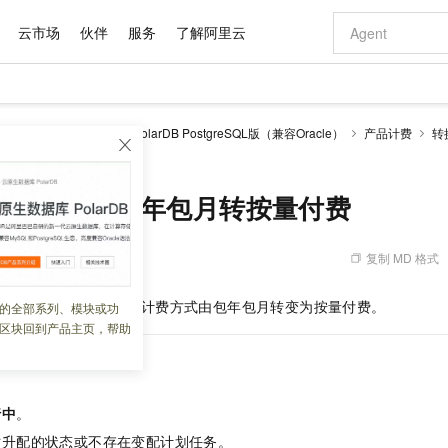
云市场
伙伴
服务
了解阿里云
AI 特惠
数据与 API
成为产品伙伴
企业增值服务
最佳实践
价格计算器
AI 场景体
基础软件
产品伙伴合
阿里云认证
市场活动
配置报价
大模型
larDB
云原生数据库PolarDB PostgreSQL版（兼容Oracle）
产品计费
转
自助选配和估算价格
：包年包月转按量付费
新方式
域名与网站
睿译宝，AI翻译排版一步到位
智启 AI 普惠权益
产品生态集成认证中心
企业支持计划
云上春晚
千问官方 MaaS 平台，为开发者和 Agent 而生，新用户赠送 1 亿 + tokens 额度
云服务器 EC
Qwen Aud
AI Coding
阿里云Maa
2026 阿里云
为企业打
数据集
Windows
大模型认证
模型
NEW
NEW
交付可用成果
值低价云产品抢先购
提供智能易用的域名与建站服务
上传文档即自动完成翻译和格式还原
至高享 1亿+免费 tokens，加速 Al 应用落地
安全可靠、弹
智能编程，一键
产品生态伙伴
专家技术服务
云上奥运之旅
弹性计算合作
阿里云中企出
手机三要素
宝塔 Linux
全部认证
付费类型：包年包月转按量付费
价格优势
有专属领域专家
对象存储 OSS
GLM-5.2：长任务时代开源旗舰模型
阿里云 OPC 创新助力计划
云数据库 RD
即刻拥有 DeepS
AI 电商营销
产品生态伙伴工作台
企业增值服务台
云栖战略参考
云存储合作计
云栖大会
身份实名认证
CentOS
训练营
推动算力普惠，释放技术红利
的大模型服务
最高返9万
多领域专家智能体,一键组建 AI 虚拟交付团队
至高百万元 Token 补贴，加速一人公司成长
稳定、安全、高性价比、高性能的云存储服务
真正可用的 1M 上下文,一次完成代码全链路开发
轻松解锁专属 Dee
从图文生成到
复制 MD 格式
 13:27:37
云上的中国
数据库合作计
活动全景
短信
Docker
图片和
站式影视创作平台
人工智能平台 PAI
Hermes Agent，打造自进化智能体
Token Plan 模型订阅计划
Qoder
5 分钟轻松部署
AI 广告创作
企业成长
大模型
NEW
信息公告
看见新力量
云网络合作计
OCR 文字识别
JAVA
级电脑
证享300元代金券
可视化编排打通从文字构思到成片全链路闭环
一站式AI开发、训练和推理服务
自主进化，持久记忆，越用越聪明
Qwen3.8-Max 首发尝鲜，限时加量 10 倍，夜间低至2折
面向真实软件
图文、视频一
求，将
PolarDB
集群的计费方式由包年包月转变为按量付费。
的全部系列、模块或功
Kimi-K3
HappyHors
NEW
魔搭 Mode
loud
服务实践
官网公告
区块回到产品主页，帮助
Kimi 最新旗舰模型，长程编程与推理利器
让文字生成流
金融模力时刻
Salesforce O
版
发票查验
全能环境
Qoder CN
Claude Code + GStack 打造工程团队
千问办公，限时限量积分加倍
云原生数据库 P
低代码高效构
AI 建站
NEW
作计划
计划
创新中心
魔搭 ModelSc
健康状态
让AI从“聊天伙伴”进化为能干活的“数字员工”
覆盖公网/内网、递归/权威、移动APP等全场景解析服务
安装技能 GStack，拥有专属 AI 工程团队
你的AI工作搭子，覆盖日常办公高频场景
基于千问大模型等，支持代码智能生成、研发智能问答
0 代码专业建
客户案例
天气预报查询
操作系统
Deepseek-v4-pro
HappyHors
态合作计划
态智能体模型
旗舰 MoE 大模型，百万上下文与顶尖推理能力
图生视频，流
Compute
同享
容器服务 Kubernetes 版 ACK
万小智 AI 建站低至 15元/月
云防火墙
AI 短剧/漫剧
快递物流查询
WordPress
成为服务伙
行中
。
高校合作
式云数据仓库
点，立即开启云上创新
提供一站式管理容器应用的 K8s 服务
送.CN域名，送备案服务码
云原生的云上
AI助力短剧
GLM-5.2
Wan2.7-T
时升配的状态或不存在变配计划任务。
Ubuntu