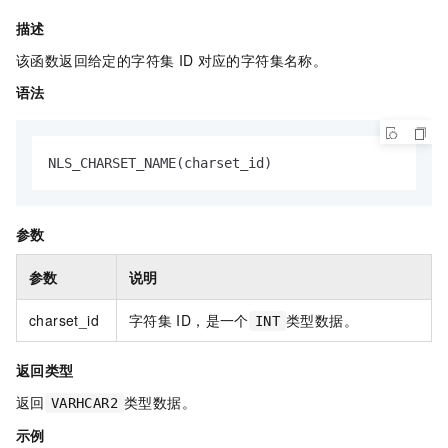
描述
该函数返回给定的字符集
ID
对应的字符集名称。
语法
NLS_CHARSET_NAME(charset_id)
参数
参数
说明
charset_id
字符集
ID，是一个
类型数据。
INT
返回类型
返回
类型数据。
VARHCAR2
示例