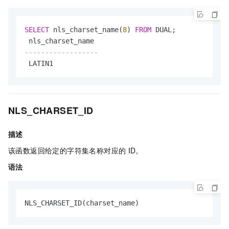
SELECT
 nls_charset_name(
8
) 
FROM
 DUAL;

------------------
 LATIN1
NLS_CHARSET_ID
描述
该函数返回给定的字符集名称对应的
ID。
语法
NLS_CHARSET_ID(charset_name)