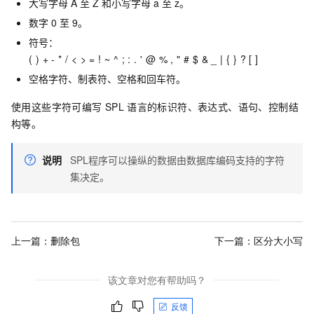
大写字母 A 至 Z 和小写字母 a 至 z。
数字 0 至 9。
符号：
( ) + - * / < > = ! ~ ^ ; : . ' @ % , " # $ & _ | { } ? [ ]
空格字符、制表符、空格和回车符。
使用这些字符可编写
SPL
语言的标识符、表达式、语句、控制结
构等。
说明
SPL程序可以操纵的数据由数据库编码支持的字符
集决定。
上一篇：
删除包
下一篇：
区分大小写
该文章对您有帮助吗？
反馈