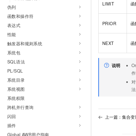
10 分钟在聊天系统中增加
LIMIT
函
专有云
伪列
函数和操作符
PRIOR
函
表达式
性能
NEXT
函
触发器和规则系统
系统包
SQL语法
说明
Or
PL/SQL
作
系统目录
对
系统视图
法
系统权限
跨机并行查询
闪回
上一篇：
集合变
插件
Global AWR用户指南