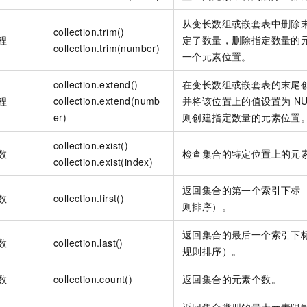
服务生态伙伴
视觉 Coding、空间感知、多模态思考等全面升级
1M上下文，专为长程任务能力而生
云工开物
企业应用
Night Plan 支持 Qwen 3.8-Max
AI 办公
NEW
Red Hat
从变长数组或嵌套表中删除
30+ 款产品免费体验
夜间 5 折，Qwen/Meoo/TokenPlan 客户专享
AI智能应用
collection.trim()
科研合作
程
ERP
定了数量，删除指定数量的
堂（旗舰版）
SUSE
collection.trim(number)
智能客服
一个元素位置。
AI 应用构建
大模型原生
CRM
2个月
自动承接线索
建站小程序
collection.extend()
在变长数组或嵌套表的末尾
Qoder
大模型服务平台百炼-应用模版
OA 办公系统
HOT
NEW
程
collection.extend(numb
并将该位置上的值设置为
N
面向真实软件
个人版上线、团队版降价；千问3.8-Max首发发尝鲜
丰富多元化的应用模版和解决方案
力提升
财税管理
模板建站
er)
则创建指定数量的元素位置
万有无界
大模型服务平台百炼-智能体
400电话
定制建站
collection.exist()
的模型效果
灵活可视化地构建企业级 Agent
数
检查集合的特定位置上的元
collection.exist(index)
方案
广告营销
模板小程序
秒悟
人工智能平台 PAI
定制小程序
云端极速 AI 
新一代 AI 视频生成模型，深度适配广告营销等场景
返回集合的第一个索引下标
AI Native 的算法工程平台，一站式完成建模、训练、推理服务部署
数
collection.first()
则排序）。
APP 开发
返回集合的最后一个索引下
建站系统
数
collection.last()
规则排序）。
AI 应用
10分钟微调：让0.6B模型媲美235B模型
多模态数据信
数
collection.count()
返回集合的元素个数。
依托云原生高可用架构,实现Dify私有化部署
用1%尺寸在特定领域达到大模型90%以上效果