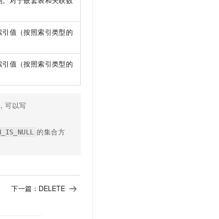
制。对于嵌套表和关联数
t.diy 一步搞定创意建站
构建大模型应用的安全防护体系
通过自然语言交互简化开发流程,全栈开发支持
通过阿里云安全产品对 AI 应用进行安全防护
索引值（按照索引类型的
索引值（按照索引类型的
，可以写
的集合方
N_IS_NULL
下一篇：
DELETE