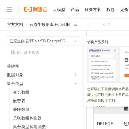
varbitx
polar_sql_mapping
大模型
产品
解决方案
权益
定价
polar_ddl_manager
官方文档
云原生数据库 PolarDB
polar_plsql_profiler
大模型
产品
解决方案
权益
定价
云市场
伙伴
服务
了解阿里云
精选产品
精选解决方案
普惠上云
产品定价
精选商城
成为销售伙伴
售前咨询
为什么选择阿里云
千问AI平台
云原生数据库 Po
首页
开发指南
云原生数据库PolarDB PostgreSQL版（兼容Oracle）
了解云产品的定价详情
切换产品系列
大模型服务平台百炼
睿译宝，AI翻译排版一
普惠上云 官方力荐
分销伙伴
在线服务
网站建设
什么是云计算
大
里程碑
大模型服务与应用平台
上传文档即自动完成翻译和
云服务器38元/年起，超
集合方法
咨询伙伴
多端小程序
技术领先
客户端和驱动
云上成本管理
售后服务
千问大模型
GLM-5.2：长任务时代
官方推荐返现计划
大模型
大模型
精选产品
精选解决方案
Salesforce 国际版订阅
稳定可靠
关键字
管理和优化成本
多元化、高性能、安全可靠
推荐新用户得奖励，单订单
更新时间：
2024-12-12
销售伙伴合作计划
自助服务
数据对象
友盟天域
安全合规
人工智能与机器学习
AI
文本生成
无影云电脑
Hermes Agent，打造
云工开物
集合方法是一系列
无影生态合作计划
在线服务
集合类型
观测云
分析师报告
随时随地安全接入的云上超
自主进化，持久记忆，越用
高校专属算力普惠，学生认
计算
互联网应用开发
您可以在下拉框切换本产品
Qwen3.8-Max
句中的任何位置。
HOT
变长数组
Salesforce On Alibaba C
工单服务
能，也可以点击左上角产品
智能体时代全能旗舰模型
Tuya 物联网平台阿里云
研究报告与白皮书
云解析DNS
快速拥有专属 OpenClaw
Consulting Partner 合
大数据
容器
嵌套表
您更高效阅读文档。
子
免费试用
短信专区
方法
蓝凌 OA
Qwen3.7-Plus
型
关联数组
AI 大模型销售与服务生
现代化应用
存储
天池大赛
能看、能想、能动手的多模
云原生大数据计算服务 Max
解决方案免费试用 新老
电子合同
关联数组构造器
面向分析的企业级SaaS模
最高领取价值200元试用
安全
网络与CDN
DELETE
过
AI 算法大赛
Qwen3-VL-Plus
集合类型构造函数
畅捷通