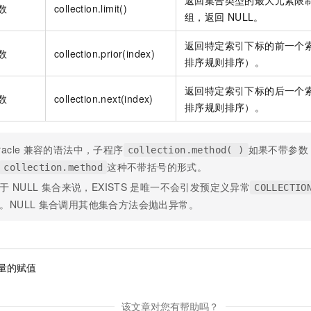
返回集合类型的最大元素限
一个 AI 助手
即刻拥有 DeepSeek-R1 满血版
超强辅助，Bol
数
collection.limit()
组，返回
NULL。
在企业官网、通讯软件中为客户提供 AI 客服
多种方案随心选，轻松解锁专属 DeepSeek
返回特定索引下标的前一个
数
collection.prior(index)
排序规则排序）。
返回特定索引下标的后一个
数
collection.next(index)
排序规则排序）。
acle
兼容的语法中，子程序
如果不带参数
collection.method( )
这种不带括号的形式。
collection.method
于
NULL
集合来说，EXISTS
是唯一不会引发预定义异常
COLLECTIO
。NULL
集合调用其他集合方法会抛出异常。
量的赋值
该文章对您有帮助吗？