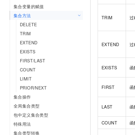
AI 产品 免费试用
网络
集合变量的赋值
安全
云开发大赛
Tableau 订阅
1亿+ 大模型 tokens 和 
集合方法
可观测
入门学习赛
TRIM
过
中间件
AI空中课堂在线直播课
140+云产品 免费试用
DELETE
大模型服务
上云与迁云
产品新客免费试用，最长1
数据库
TRIM
生态解决方案
千问AI平台-Token Plan
企业出海
大模型ACA认证体验
EXTEND
大数据计算
EXTEND
过
助力企业全员 AI 认知与能
行业生态解决方案
EXISTS
政企业务
媒体服务
千问AI平台-模型体验
FIRST/LAST
开发者生态解决方案
在线体验全尺寸、多种模态
EXISTS
函
企业服务与云通信
COUNT
AI 开发和 AI 应用解决
Happy 系列大模型
LIMIT
域名与网站
FIRST
函
PRIOR/NEXT
终端用户计算
集合操作
Serverless
全局集合类型
大模型解决方案
LAST
函
包中定义集合类型
开发工具
快速部署 Dify，高效搭建 
COUNT
函
特殊用法
迁移与运维管理
集合类型转换