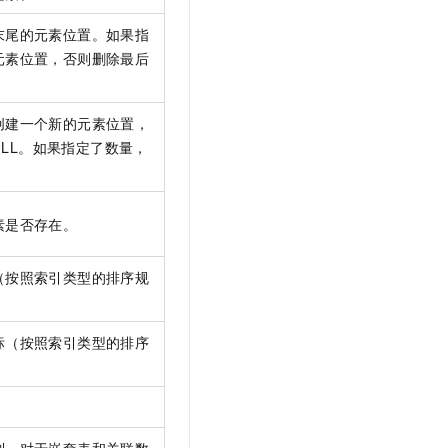
文戏情感细腻自然，动作戏激烈拳拳到肉，实现更强表演能力
支持中英文自由切换，具备更强的噪声鲁棒性
云聚AI 严选权益
SSL 证书
末尾的元素位置。如果指
，一键激活高效办公新体验
精选AI产品，从模型到应用全链提效
元素位置，否则删除最后
堡垒机
AI 用量加速计划
应用
防火墙
、识别商机，让客服更高效、服务更出色。
新老同享，达量后返
创建一个新的元素位置，
千问办公
主机安全
NEW
ULL。如果指定了数量，
的智能体编程平台
一站式AI生产力平台
。
AI 应用及服务市场
伶鹊
企业级人与Agent协作平台，接入和调度多个数字员工
智能客服平台，对话机器人、对话分析、智能外呼
素是否存在。
AI 应用
大模型服务平台百炼 - 全妙
大模型
应用创作平台
多模态内容创作工具，已接入 DeepSeek
（按照索引类型的排序规
自然语言处理
数据标注
标（按照索引类型的排序
机器学习
息提取
与 AI 智能体进行实时音视频通话
从文本、图片、视频中提取结构化的属性信息
构建支持视频理解的 AI 音视频实时通话应用