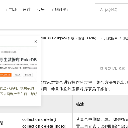
云市场
伙伴
服务
了解阿里云
AI 特惠
数据与 API
成为产品伙伴
企业增值服务
最佳实践
价格计算器
AI 场景体
基础软件
产品伙伴合
阿里云认证
市场活动
配置报价
大模型
larDB
云原生数据库PolarDB PostgreSQL版（兼容Oracle）
开发指南
集
自助选配和估算价格
步到位
域名与网站
智启 AI 普惠权益
产品生态集成认证中心
企业支持计划
云上春晚
Qwen Audio：打造专属 AI 语音助手
千问官方 MaaS 平台，为开发者和 Agent 而生，新用户赠送 1 亿 + tokens 额度
云服务器 EC
一句话生成原生
AI Coding
阿里云Maa
2026 阿里云
为企业打
数据集
Windows
大模型认证
模型
NEW
NEW
格式还原
值低价云产品抢先购
提供智能易用的域名与建站服务
至高享 1亿+免费 tokens，加速 Al 应用落地
Qwen-Audio-3.0-Realtime 端到端实时语音角色扮演
安全可靠、弹
输入一句话想法,
智能编程，一键
产品生态伙伴
专家技术服务
云上奥运之旅
弹性计算合作
阿里云中企出
手机三要素
宝塔 Linux
全部认证
价格优势
开源旗舰模型
对象存储 OSS
即刻拥有 DeepSeek-V4-Pro
阿里云 OPC 创新助力计划
云数据库 RD
一键部署幻兽
AI 电商营销
产品生态伙伴工作台
企业增值服务台
云栖战略参考
云存储合作计
云栖大会
身份实名认证
CentOS
训练营
推动算力普惠，释放技术红利
的大模型服务
最高返9万
真正可用的 1M 上下文,一次完成代码全链路开发
轻松解锁专属 DeepSeek-V4-Pro
至高百万元 Token 补贴，加速一人公司成长
稳定、安全、高性价比、高性能的云存储服务
一键购买专属
从图文生成到
复制 MD 格式
 06:14:10
云上的中国
数据库合作计
活动全景
短信
Docker
图片和
自进化智能体
人工智能平台 PAI
5 分钟轻松部署专属 QwenPaw
Token Plan 模型订阅计划
Qoder
高效搭建 AI
AI 广告创作
企业成长
大模型
NEW
HOT
信息公告
返回有关集合的信息的函数或对集合进行操作的过程，集合方法可以出
看见新力量
云网络合作计
OCR 文字识别
JAVA
级电脑
越聪明
证享300元代金券
一站式AI开发、训练和推理服务
Qwen3.8-Max 首发尝鲜，限时加量 10 倍，夜间低至2折
从聊天伙伴进化为能主动干活的本地数字员工
面向真实软件
图文、视频一
的全部系列、模块或功
Kimi-K3
HappyHors
集合方法使集合更易于使用，并且使您的应用程序更易于维护。
NEW
魔搭 Mode
loud
服务实践
官网公告
区块回到产品主页，帮助
Kimi 最新旗舰模型，长程编程与推理利器
让文字生成流
金融模力时刻
Salesforce O
版
发票查验
全能环境
Qoder CN
Claude Code + GStack 打造工程团队
千问办公，限时限量积分加倍
云原生数据库 P
低代码高效构
AI 建站
NEW
作计划
程序类
计划
创新中心
魔搭 ModelSc
健康状态
让AI从“聊天伙伴”进化为能干活的“数字员工”
覆盖公网/内网、递归/权威、移动APP等全场景解析服务
安装技能 GStack，拥有专属 AI 工程团队
你的AI工作搭子，覆盖日常办公高频场景
基于千问大模型等，支持代码智能生成、研发智能问答
0 代码专业建
语法
描述
客户案例
天气预报查询
操作系统
Deepseek-v4-pro
HappyHors
态合作计划
态智能体模型
旗舰 MoE 大模型，百万上下文与顶尖推理能力
图生视频，流
Compute
同享
容器服务 Kubernetes 版 ACK
万小智 AI 建站低至 15元/月
云防火墙
AI 短剧/漫剧
快递物流查询
WordPress
成为服务伙
高校合作
collection.delete()
从集合中删除元素。如果指
式云数据仓库
点，立即开启云上创新
提供一站式管理容器应用的 K8s 服务
送.CN域名，送备案服务码
云原生的云上
AI助力短剧
程
GLM-5.2
Wan2.7-T
collection.delete(index)
置上的元素，否则删除全部
Ubuntu