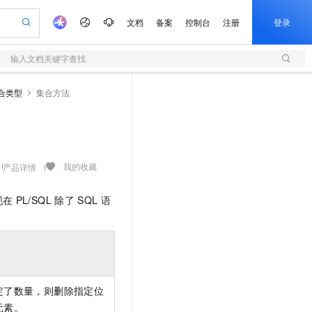
文档
备案
控制台
注册
登录
输入文档关键字查找
验
作计划
器
AI 活动
专业服务
服务伙伴合作计划
开发者社区
加入我们
服务平台百炼
阿里云 OPC 创新助力计划
合类型
集合方法
一站式生成采购清单，支持单品或批量购买
S
可编辑精美 PPT 文稿
S产品伙伴计划（繁花）
峰会
造的大模型服务与应用开发平台
轻量应用服务器
Agency Agents：拥有专属领域专家
AI 生产力先锋
Al MaaS 服务伙伴赋能合作
域名
博文
Careers
至高可申请百万元
性可伸缩的云计算服务
 轻松生成专业的 PPT
开启高性价比 AI 编程新体验
先锋实践拓展 AI 生产力的边界
快速构建应用程序和网站，即刻迈出上云第一步
多领域专家智能体,一键组建 AI 虚拟交付团队
Token 补贴，五大权
计划
海大会
伙伴信用分合作计划
商标
问答
社会招聘
益加速 OPC 成功
S
帕鲁游戏服务器
数字证书管理服务（原SSL证书）
HappyHorse 打造一站式影视创作平台
飞天发布时刻
HOT
划
备案
电子书
校园招聘
联机服务器，轻松开启游戏
视频创作，一键激活电商全链路生产力
全托管，含MySQL、PostgreSQL、SQL Server、MariaDB多引擎
实现全站HTTPS，呈现可信的WEB访问
所见，即是所愿
可视化编排打通从文字构思到成片全链路闭环
我的收藏
产品详情
更多支持
划
公司注册
镜像站
视频生成
语音识别与合成
 智能体与工作流应用
短信服务
漫剧工坊：一站式动画创作平台
AI 实训营
现在
PL/SQL
除了
SQL
语
合作伙伴培训与认证
划
上云迁移
的智能体编程平台
站生成，高效打造优质广告素材
通过阿里云百炼高效搭建AI应用,助力高效开发
快速生产连贯的高质量长漫剧
从基础到进阶，Agent 创客手把手教你
国内短信简单易用，安全可靠，秒级触达，全球覆盖200+国家和地区。
e-1.1-T2V
Qwen3-TTS-Flash
lScope
我要反馈
查询合作伙伴
畅细腻的高质量视频
离线语音合成大模型，多语言方言自适应，低延迟高稳定
n Alibaba Cloud ISV 合作
代维服务
olarDB
建企业门户网站
大数据开发治理平台 DataWorks
10 分钟搭建微信、支付宝小程序
创新加速
ope
登录合作伙伴管理后台
我要建议
站，无忧落地极速上线
以可视化方式快速构建移动和 PC 门户网站
100%兼容MySQL、PostgreSQL，兼容Oracle，支持集中和分布式
高效部署网站，快速应用到小程序
Data Agent 驱动的一站式 Data+AI 开发治理平台
e-1.1-I2V
Cosyvoice-V3-Flash
安全
畅自然，细节丰富
高表现力语音合成大模型，语音克隆听感自然
我要投诉
上云场景组合购
伴
定了数量，则删除指定位
边界网络安全防护产品
漫剧创作，剧本、分镜、视频高效生成
覆盖90%+业务场景，专享组合折扣价
2V
VPN
Fun-ASR
元素。