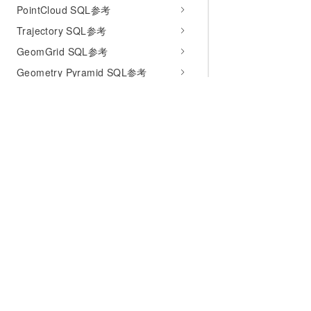
PointCloud SQL参考
Trajectory SQL参考
GeomGrid SQL参考
Geometry Pyramid SQL参考
FDW SQL参考
Utility SQL参考
Scene SQL参考
SfMesh SQL参考
MapMatching SQL参考
为什么选择阿里云
大模型
产品和定
地图服务
什么是云计算
千问大模型
全部产品
桌面应用
全球基础设施
大模型服务
免费试用
常见问题
技术领先
AI应用构建
产品动态
最佳实践
稳定可靠
产品定价
附录
安全合规
配置报价