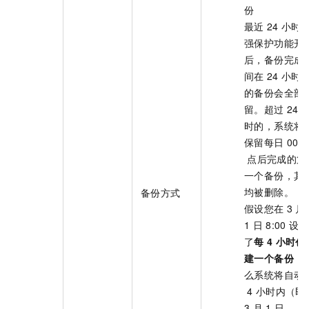
份
最近
24
小时
强保护功能开
后，备份完成
间在
24
小时
的备份会全部
留。超过
24
时的，系统将
保留每日
00:0
点后完成的第
一个备份，其
均被删除。
备份方式
假设您在
3
月
1
日
8:00
设置
了
每
4
小时创
建一个备份
，
么系统将自动
4
小时内（即
3
月
1
日