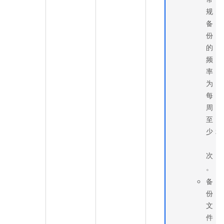
规
备
份
的
频
率
为
每
周
至
少
2
次
。
备
份
文
件