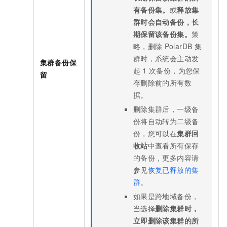
有备份集。
或
释放集
群时会自动备份，长
期保留该备份集。
策
略，删除
PolarDB
集
群时，系统会主动发
集群备份保
起
1
次备份，为您保
留
存删除前的所有数
据。
删除集群后，一级备
份将自动转为二级备
份，您可以在
集群回
收站
中查看所有保存
的备份，更多内容请
参见
恢复已释放的集
群
。
如果是跨地域备份，
当选择
删除集群时，
立即删除该集群的所