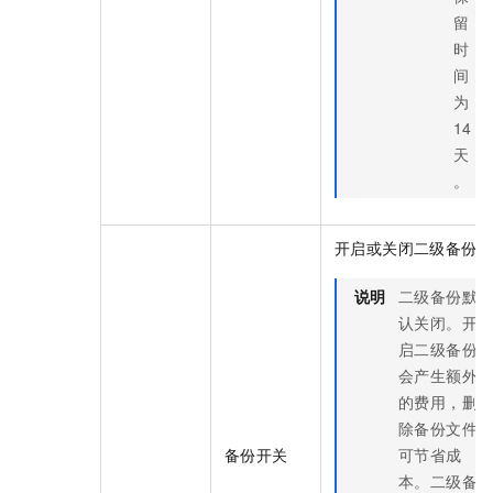
留
时
间
为
14
天
。
开启或关闭二级备份。
说明
二级备份默
认关闭。开
启二级备份
会产生额外
的费用，删
除备份文件
备份开关
可节省成
本。二级备