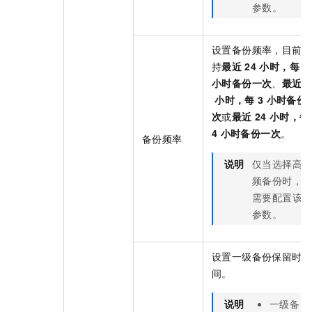
参数。
设置备份频率，目前支
持
最近
24
小时，每
2
小时备份一次
、
最近
2
小时，每
3
小时备份
次
或
最近
24
小时，每
4
小时备份一次
。
备份频率
说明
仅当选择高
频备份时，
需要配置该
参数。
设置一级备份保留时
间。
说明
一级备