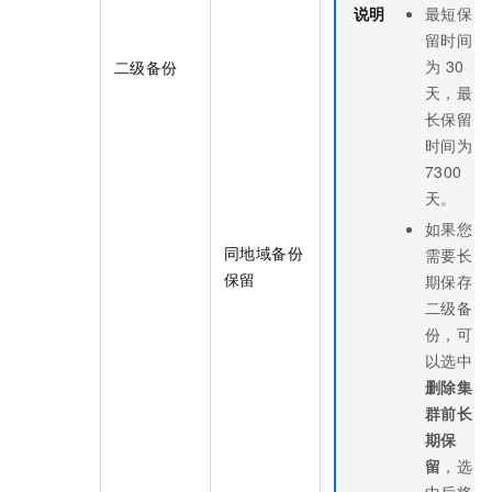
说明
最短保
留时间
为
30
二级备份
天，最
长保留
时间为
7300
天。
如果您
同地域备份
需要长
保留
期保存
二级备
份，可
以选中
删除集
群前长
期保
留
，选