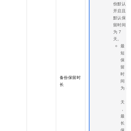
份默认
开启且
默认保
留时间
为
7
天。
最
短
保
留
时
备份保留时
间
长
为
3
天
，
最
长
保