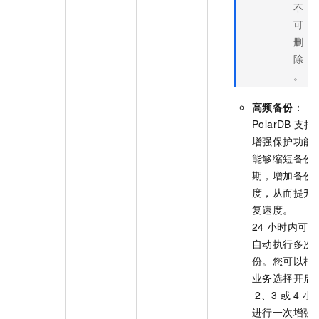
不
可
删
除
。
高频备份
：
PolarDB
支持
增强保护功能
能够缩短备份
期，增加备份
度，从而提升
复速度。
24
小时内可以
自动执行多次
份。您可以根
业务选择开启
2、3
或
4
小
进行一次增强