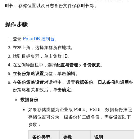
时长、存储位置以及日志备份文件保存时长等。
操作步骤
登录
PolarDB
控制台
。
在左上角，选择集群所在地域。
找到目标集群，单击集群
ID。
在左侧导航栏中，选择
配置与管理
>
备份恢复
。
在
备份策略设置
页签，单击
编辑
。
在
备份策略设置
对话框中，设置
数据备份
、
日志备份
和
通用
备
份策略相关参数后，单击
确定
。
数据备份
如果存储类型为企业版
PSL4、PSL5，数据备份按照
存储位置可分为一级备份和二级备份，需要设置以下
参数：
备份类型
参数
说明