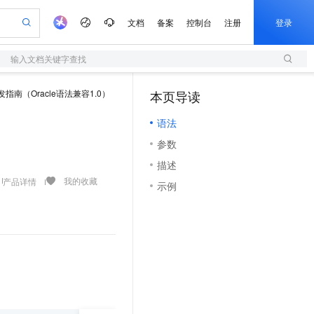
文档
备案
控制台
注册
登录
输入文档关键字查找
验
作计划
器
AI 活动
专业服务
服务伙伴合作计划
开发者社区
加入我们
服务平台百炼
阿里云 OPC 创新助力计划
发指南（Oracle语法兼容1.0）
本页导读
（1）
一站式生成采购清单，支持单品或批量购买
S
可编辑精美 PPT 文稿
S产品伙伴计划（繁花）
峰会
造的大模型服务与应用开发平台
轻量应用服务器
Agency Agents：拥有专属领域专家
AI 生产力先锋
Al MaaS 服务伙伴赋能合作
域名
博文
Careers
至高可申请百万元
语法
性可伸缩的云计算服务
 轻松生成专业的 PPT
开启高性价比 AI 编程新体验
先锋实践拓展 AI 生产力的边界
快速构建应用程序和网站，即刻迈出上云第一步
多领域专家智能体,一键组建 AI 虚拟交付团队
Token 补贴，五大权
计划
海大会
伙伴信用分合作计划
商标
问答
社会招聘
参数
益加速 OPC 成功
S
帕鲁游戏服务器
数字证书管理服务（原SSL证书）
HappyHorse 打造一站式影视创作平台
飞天发布时刻
HOT
划
备案
电子书
校园招聘
描述
联机服务器，轻松开启游戏
视频创作，一键激活电商全链路生产力
全托管，含MySQL、PostgreSQL、SQL Server、MariaDB多引擎
实现全站HTTPS，呈现可信的WEB访问
所见，即是所愿
可视化编排打通从文字构思到成片全链路闭环
更多支持
我的收藏
产品详情
划
公司注册
镜像站
示例
视频生成
语音识别与合成
 智能体与工作流应用
短信服务
漫剧工坊：一站式动画创作平台
AI 实训营
合作伙伴培训与认证
划
上云迁移
的智能体编程平台
站生成，高效打造优质广告素材
通过阿里云百炼高效搭建AI应用,助力高效开发
快速生产连贯的高质量长漫剧
从基础到进阶，Agent 创客手把手教你
国内短信简单易用，安全可靠，秒级触达，全球覆盖200+国家和地区。
e-1.1-T2V
Qwen3-TTS-Flash
lScope
我要反馈
查询合作伙伴
畅细腻的高质量视频
离线语音合成大模型，多语言方言自适应，低延迟高稳定
n Alibaba Cloud ISV 合作
代维服务
olarDB
建企业门户网站
大数据开发治理平台 DataWorks
10 分钟搭建微信、支付宝小程序
创新加速
ope
登录合作伙伴管理后台
我要建议
站，无忧落地极速上线
以可视化方式快速构建移动和 PC 门户网站
100%兼容MySQL、PostgreSQL，兼容Oracle，支持集中和分布式
高效部署网站，快速应用到小程序
Data Agent 驱动的一站式 Data+AI 开发治理平台
e-1.1-I2V
Cosyvoice-V3-Flash
安全
畅自然，细节丰富
高表现力语音合成大模型，语音克隆听感自然
我要投诉
上云场景组合购
伴
边界网络安全防护产品
漫剧创作，剧本、分镜、视频高效生成
覆盖90%+业务场景，专享组合折扣价
2V
VPN
Fun-ASR