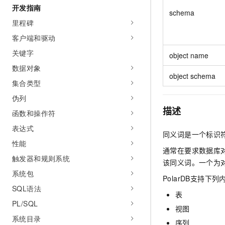
10 分钟在聊天系统中增加
开发指南
专有云
schema
里程碑
客户端和驱动
关键字
object name
数据对象
object schema
集合类型
伪列
描述
函数和操作符
表达式
同义词是一个标识
性能
通常在要求数据库
触发器和规则系统
该同义词。一个为
系统包
PolarDB支持下
SQL语法
表
PL/SQL
视图
系统目录
序列