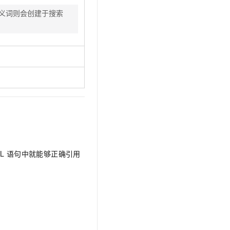
t.diy 一步搞定创意建站
构建大模型应用的安全防护体系
义词则会创建于搜索
通过自然语言交互简化开发流程,全栈开发支持
通过阿里云安全产品对 AI 应用进行安全防护
L
语句中就能够正确引用