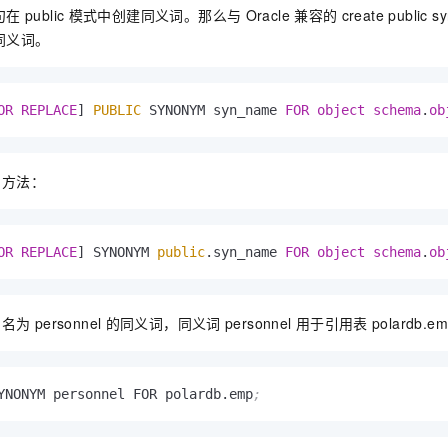
句在
public
模式中创建同义词。那么与
Oracle
兼容的
create public 
同义词。
OR REPLACE
] 
PUBLIC
 SYNONYM syn_name 
FOR
object
schema
.
ob
的方法：
OR REPLACE
] SYNONYM 
public
.syn_name 
FOR
object
schema
.
ob
了名为
personnel
的同义词，同义词
personnel
用于引用表
polardb.e
YNONYM personnel FOR polardb.emp
;