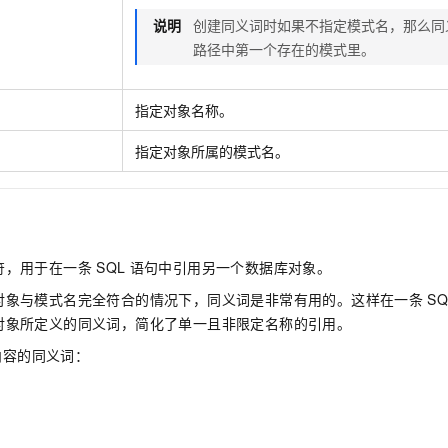
一个 AI 助手
即刻拥有 DeepSeek-R1 满血版
超强辅助，Bol
说明
创建同义词时如果不指定模式名，那么同
在企业官网、通讯软件中为客户提供 AI 客服
多种方案随心选，轻松解锁专属 DeepSeek
路径中第一个存在的模式里。
指定对象名称。
指定对象所属的模式名。
符，用于在一条
SQL
语句中引用另一个数据库对象。
对象与模式名完全符合的情况下，同义词是非常有用的。这样在一条
SQ
对象所定义的同义词，简化了单一且非限定名称的引用。
列内容的同义词：