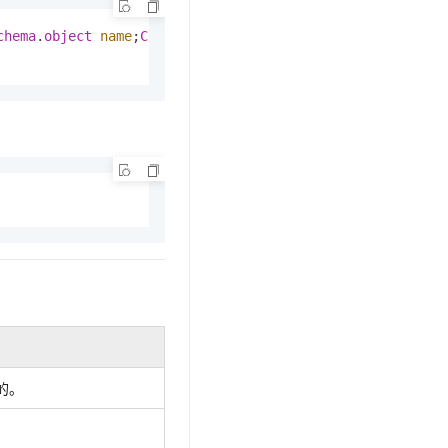
文戏情感细腻自然，动作戏激烈拳拳到肉，实现更强表演能力
支持中英文自由切换，具备更强的噪声鲁棒性
云聚AI 严选权益
SSL 证书
chema
.
object
name
;
CREATE
 [
OR REPLACE
] [
PUBLIC
] SYNONYM [
，一键激活高效办公新体验
精选AI产品，从模型到应用全链提效
堡垒机
AI 用量加速计划
应用
防火墙
、识别商机，让客服更高效、服务更出色。
新老同享，达量后返
千问办公
主机安全
NEW
的智能体编程平台
一站式AI生产力平台
AI 应用及服务市场
伶鹊
企业级人与Agent协作平台，接入和调度多个数字员工
智能客服平台，对话机器人、对话分析、智能外呼
AI 应用
大模型服务平台百炼 - 全妙
大模型
应用创作平台
多模态内容创作工具，已接入 DeepSeek
自然语言处理
数据标注
机器学习
的。
息提取
与 AI 智能体进行实时音视频通话
从文本、图片、视频中提取结构化的属性信息
构建支持视频理解的 AI 音视频实时通话应用