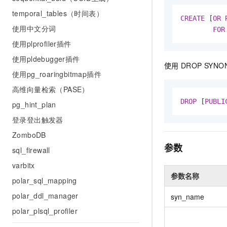
AI 产品 免费试用
网络
安全
云开发大赛
temporal_tables（时间表）
Tableau 订阅
CREATE
 [
OR 
1亿+ 大模型 tokens 和 
使用中文分词
可观测
入门学习赛
FOR
中间件
AI空中课堂在线直播课
140+云产品 免费试用
大模型服务
使用plprofiler插件
上云与迁云
产品新客免费试用，最长1
数据库
使用pldebugger插件
生态解决方案
使用
DROP SYNO
千问AI平台-Token Plan
企业出海
大模型ACA认证体验
大数据计算
使用pg_roaringbitmap插件
助力企业全员 AI 认知与能
行业生态解决方案
高维向量检索（PASE）
政企业务
媒体服务
千问AI平台-模型体验
开发者生态解决方案
DROP
 [
PUBLI
pg_hint_plan
在线体验全尺寸、多种模态
企业服务与云通信
登录登出触发器
AI 开发和 AI 应用解决
Happy 系列大模型
ZomboDB
域名与网站
参数
sql_firewall
终端用户计算
varbitx
Serverless
参数名称
大模型解决方案
polar_sql_mapping
polar_ddl_manager
开发工具
syn_name
快速部署 Dify，高效搭建 
polar_plsql_profiler
迁移与运维管理