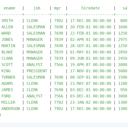
  ename   
|
    job    
|
 mgr  
|
      hiredate      
|
   sa
----------+-----------+------+--------------------+------
 SMITH    
|
 CLERK     
|
 7902 
|
 17-DEC-80 00:00:00 
|
  800
 ALLEN    
|
 SALESMAN  
|
 7698 
|
 20-FEB-81 00:00:00 
|
 1600
 WARD     
|
 SALESMAN  
|
 7698 
|
 22-FEB-81 00:00:00 
|
 1250
 JONES    
|
 MANAGER   
|
 7839 
|
 02-APR-81 00:00:00 
|
 2975
 MARTIN   
|
 SALESMAN  
|
 7698 
|
 28-SEP-81 00:00:00 
|
 1250
 BLAKE    
|
 MANAGER   
|
 7839 
|
 01-MAY-81 00:00:00 
|
 2850
 CLARK    
|
 MANAGER   
|
 7839 
|
 09-JUN-81 00:00:00 
|
 2450
 SCOTT    
|
 ANALYST   
|
 7566 
|
 19-APR-87 00:00:00 
|
 3000
 KING     
|
 PRESIDENT 
|
|
 17-NOV-81 00:00:00 
|
 5000
 TURNER   
|
 SALESMAN  
|
 7698 
|
 08-SEP-81 00:00:00 
|
 1500
 ADAMS    
|
 CLERK     
|
 7788 
|
 23-MAY-87 00:00:00 
|
 1100
 JAMES    
|
 CLERK     
|
 7698 
|
 03-DEC-81 00:00:00 
|
  950
 FORD     
|
 ANALYST   
|
 7566 
|
 03-DEC-81 00:00:00 
|
 3000
 MILLER   
|
 CLERK     
|
 7782 
|
 23-JAN-82 00:00:00 
|
 1300
 ANDERSON 
|
 CLERK     
|
 7902 
|
 17-DEC-06 00:00:00 
|
 1300
)