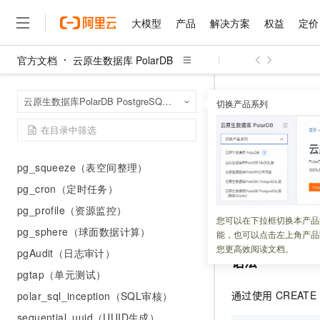
异构数据访问
大模型
产品
解决方案
权益
定价
WAL日志逻辑解码
官方文档
相似度计算
云原生数据库 PolarDB
大模型
产品
解决方案
权益
定价
云市场
伙伴
服务
了解阿里云
精选产品
精选解决方案
普惠上云
产品定价
精选商城
成为销售伙伴
售前咨询
为什么选择阿里云
全文检索
千问AI平台
云原生数据库 Po
首页
云原生数据库PolarDB PostgreSQL版（兼容Oracle）
向量数据库
了解云产品的定价详情
切换产品系列
基本操作
创建与
大模型服务平台百炼
睿译宝，AI翻译排版一
普惠上云 官方力荐
分销伙伴
在线服务
网站建设
什么是云计算
大
hypopg（虚拟索引）
大模型服务与应用平台
上传文档即自动完成翻译和
云服务器38元/年起，超
咨询伙伴
多端小程序
技术领先
创建与使
云上成本管理
ip4r（网络地址存储）
售后服务
千问大模型
GLM-5.2：长任务时代
官方推荐返现计划
大模型
大模型
精选产品
精选解决方案
Salesforce 国际版订阅
稳定可靠
pg_squeeze（表空间整理）
管理和优化成本
多元化、高性能、安全可靠
推荐新用户得奖励，单订单
销售伙伴合作计划
自助服务
更新时间：
2020-08-14
友盟天域
安全合规
pg_cron（定时任务）
人工智能与机器学习
AI
文本生成
无影云电脑
Hermes Agent，打造
云工开物
无影生态合作计划
在线服务
pg_profile（资源监控）
观测云
分析师报告
随时随地安全接入的云上超
自主进化，持久记忆，越用
高校专属算力普惠，学生认
计算
互联网应用开发
同义词是一个标识
您可以在下拉框切换本产品
Qwen3.8-Max
HOT
pg_sphere（球面数据计算）
Salesforce On Alibaba C
工单服务
能，也可以点击左上角产品
智能体时代全能旗舰模型
Tuya 物联网平台阿里云
研究报告与白皮书
云解析DNS
快速拥有专属 OpenClaw
Consulting Partner 合
大数据
容器
您更高效阅读文档。
pgAudit（日志审计）
免费试用
短信专区
语法
蓝凌 OA
Qwen3.7-Plus
AI 大模型销售与服务生
pgtap（单元测试）
现代化应用
存储
天池大赛
能看、能想、能动手的多模
云原生大数据计算服务 Max
解决方案免费试用 新老
电子合同
通过使用
CREATE
polar_sql_inception（SQL审核）
面向分析的企业级SaaS模
最高领取价值200元试用
安全
网络与CDN
AI 算法大赛
Qwen3-VL-Plus
畅捷通
sequential_uuid（UUID生成）