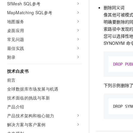
SfMesh SQL参考
删除同义词
MapMatching SQL参考
像其他可被模
地图服务
明确要删除的
索路径中发现
桌面应用
您可以选择性
常见问题
SYNONYM
命
最佳实践
附录
DROP
PUB
技术白皮书
前言
下列示例删除
全球数据库市场发展与机遇
技术面临的挑战与革新
产品介绍
DROP SYN
产品技术架构和核心能力
解决方案与客户案例