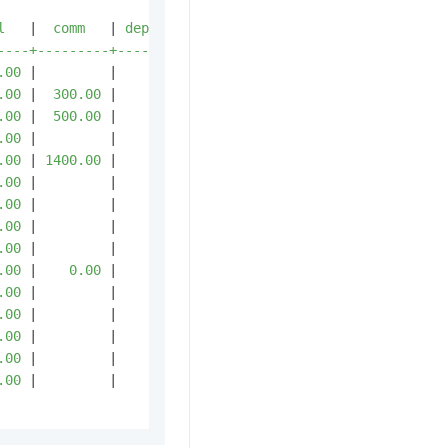
l   
|
  comm   
|
 deptno

---+---------+--------

.00 
|
|
     20

.00 
|
  300.00 
|
     30

.00 
|
  500.00 
|
     30

.00 
|
|
     20

.00 
|
 1400.00 
|
     30

.00 
|
|
     30

.00 
|
|
     10

.00 
|
|
     20

.00 
|
|
     10

.00 
|
    0.00 
|
     30

.00 
|
|
     20

.00 
|
|
     30

.00 
|
|
     20

.00 
|
|
     10

.00 
|
|
     20
