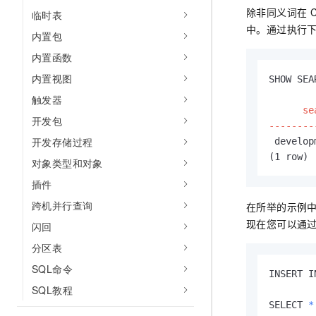
除非同义词在
临时表
中。通过执行
内置包
内置函数
内置视图
SHOW SEA
触发器
      se
开发包
--------
开发存储过程
 develop
(1 row) 
对象类型和对象
插件
跨机并行查询
在所举的示例
现在您可以通
闪回
分区表
SQL命令
INSERT I
SQL教程
SELECT 
*