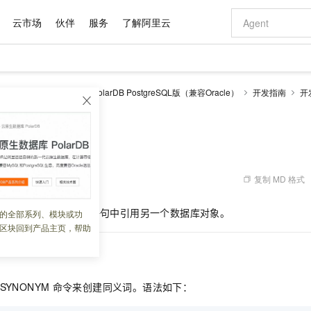
云市场
伙伴
服务
了解阿里云
AI 特惠
数据与 API
成为产品伙伴
企业增值服务
最佳实践
价格计算器
AI 场景体
基础软件
产品伙伴合
阿里云认证
市场活动
配置报价
大模型
larDB
云原生数据库PolarDB PostgreSQL版（兼容Oracle）
开发指南
开
自助选配和估算价格
使用同义词
步到位
域名与网站
智启 AI 普惠权益
产品生态集成认证中心
企业支持计划
云上春晚
Qwen Audio：打造专属 AI 语音助手
千问官方 MaaS 平台，为开发者和 Agent 而生，新用户赠送 1 亿 + tokens 额度
云服务器 EC
一句话生成原生
AI Coding
阿里云Maa
2026 阿里云
为企业打
数据集
Windows
大模型认证
模型
NEW
NEW
格式还原
值低价云产品抢先购
提供智能易用的域名与建站服务
至高享 1亿+免费 tokens，加速 Al 应用落地
Qwen-Audio-3.0-Realtime 端到端实时语音角色扮演
安全可靠、弹
输入一句话想法,
智能编程，一键
产品生态伙伴
专家技术服务
云上奥运之旅
弹性计算合作
阿里云中企出
手机三要素
宝塔 Linux
全部认证
用同义词
价格优势
开源旗舰模型
对象存储 OSS
即刻拥有 DeepSeek-V4-Pro
阿里云 OPC 创新助力计划
云数据库 RD
一键部署幻兽
AI 电商营销
产品生态伙伴工作台
企业增值服务台
云栖战略参考
云存储合作计
云栖大会
身份实名认证
CentOS
训练营
推动算力普惠，释放技术红利
的大模型服务
最高返9万
真正可用的 1M 上下文,一次完成代码全链路开发
轻松解锁专属 DeepSeek-V4-Pro
至高百万元 Token 补贴，加速一人公司成长
稳定、安全、高性价比、高性能的云存储服务
一键购买专属
从图文生成到
复制 MD 格式
 08:29:35
云上的中国
数据库合作计
活动全景
短信
Docker
图片和
自进化智能体
人工智能平台 PAI
5 分钟轻松部署专属 QwenPaw
Token Plan 模型订阅计划
Qoder
高效搭建 AI
AI 广告创作
企业成长
大模型
NEW
HOT
信息公告
看见新力量
云网络合作计
OCR 文字识别
JAVA
级电脑
越聪明
证享300元代金券
一站式AI开发、训练和推理服务
Qwen3.8-Max 首发尝鲜，限时加量 10 倍，夜间低至2折
从聊天伙伴进化为能主动干活的本地数字员工
面向真实软件
图文、视频一
符，用于在一条
SQL
语句中引用另一个数据库对象。
的全部系列、模块或功
Kimi-K3
HappyHors
NEW
魔搭 Mode
loud
服务实践
官网公告
区块回到产品主页，帮助
Kimi 最新旗舰模型，长程编程与推理利器
让文字生成流
金融模力时刻
Salesforce O
版
发票查验
全能环境
Qoder CN
Claude Code + GStack 打造工程团队
千问办公，限时限量积分加倍
云原生数据库 P
低代码高效构
AI 建站
NEW
作计划
计划
创新中心
魔搭 ModelSc
健康状态
让AI从“聊天伙伴”进化为能干活的“数字员工”
覆盖公网/内网、递归/权威、移动APP等全场景解析服务
安装技能 GStack，拥有专属 AI 工程团队
你的AI工作搭子，覆盖日常办公高频场景
基于千问大模型等，支持代码智能生成、研发智能问答
0 代码专业建
客户案例
天气预报查询
操作系统
Deepseek-v4-pro
HappyHors
态合作计划
态智能体模型
旗舰 MoE 大模型，百万上下文与顶尖推理能力
图生视频，流
Compute
同享
容器服务 Kubernetes 版 ACK
万小智 AI 建站低至 15元/月
云防火墙
AI 短剧/漫剧
快递物流查询
WordPress
成为服务伙
 SYNONYM
命令来创建同义词。语法如下：
高校合作
式云数据仓库
点，立即开启云上创新
提供一站式管理容器应用的 K8s 服务
送.CN域名，送备案服务码
云原生的云上
AI助力短剧
GLM-5.2
Wan2.7-T
Ubuntu