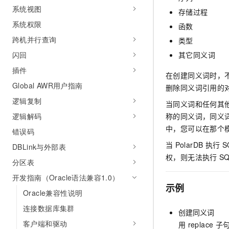
系统视图
存储过程
系统权限
函数
跨机并行查询
类型
闪回
其它同义词
插件
在创建同义词时，
Global AWR用户指南
删除同义词引用的
逻辑复制
当同义词和任何其他
逻辑解码
称的同义词，同义
中，您可以在那个
错误码
当
PolarDB
执行
S
DBLink与外部表
权，则无法执行
S
分区表
开发指南（Oracle语法兼容1.0）
示例
Oracle兼容性说明
连接数据库集群
创建同义词
客户端和驱动
用
replace
子