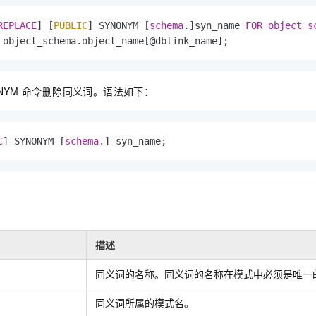
服务生态伙伴
视觉 Coding、空间感知、多模态思考等全面升级
1M上下文，专为长程任务能力而生
云工开物
企业应用
Night Plan 支持 Qwen 3.8-Max
AI 办公
NEW
Red Hat
REPLACE
] [
PUBLIC
] SYNONYM [
schema
.]syn_name 
FOR
object
s
30+ 款产品免费体验
夜间 5 折，Qwen/Meoo/TokenPlan 客户专享
AI智能应用
科研合作
ERP
 object_schema.object_name[@dblink_name];
堂（旗舰版）
SUSE
智能客服
AI 应用构建
大模型原生
CRM
2个月
自动承接线索
建站小程序
Qoder
NYM
命令删除同义词。语法如下：
大模型服务平台百炼-应用模版
OA 办公系统
HOT
NEW
面向真实软件
个人版上线、团队版降价；千问3.8-Max首发发尝鲜
丰富多元化的应用模版和解决方案
力提升
财税管理
模板建站
万有无界
大模型服务平台百炼-智能体
400电话
定制建站
C
] SYNONYM [
schema
.] syn_name;
的模型效果
灵活可视化地构建企业级 Agent
方案
广告营销
模板小程序
秒悟
人工智能平台 PAI
定制小程序
云端极速 AI 
新一代 AI 视频生成模型，深度适配广告营销等场景
AI Native 的算法工程平台，一站式完成建模、训练、推理服务部署
APP 开发
建站系统
描述
同义词的名称。同义词的名称在模式中必须是唯一
AI 应用
10分钟微调：让0.6B模型媲美235B模型
多模态数据信
依托云原生高可用架构,实现Dify私有化部署
用1%尺寸在特定领域达到大模型90%以上效果
同义词所属的模式名。