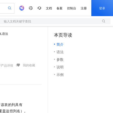
文档
备案
控制台
注册
登录
输入文档关键字查找
验
作计划
器
AI 活动
专业服务
服务伙伴合作计划
开发者社区
加入我们
服务平台百炼
阿里云 OPC 创新助力计划
QL语法
本页导读
（1）
一站式生成采购清单，支持单品或批量购买
S
可编辑精美 PPT 文稿
S产品伙伴计划（繁花）
峰会
造的大模型服务与应用开发平台
轻量应用服务器
Agency Agents：拥有专属领域专家
AI 生产力先锋
Al MaaS 服务伙伴赋能合作
域名
博文
Careers
至高可申请百万元
简介
性可伸缩的云计算服务
 轻松生成专业的 PPT
开启高性价比 AI 编程新体验
先锋实践拓展 AI 生产力的边界
快速构建应用程序和网站，即刻迈出上云第一步
多领域专家智能体,一键组建 AI 虚拟交付团队
Token 补贴，五大权
计划
海大会
伙伴信用分合作计划
商标
问答
社会招聘
语法
益加速 OPC 成功
S
帕鲁游戏服务器
数字证书管理服务（原SSL证书）
HappyHorse 打造一站式影视创作平台
飞天发布时刻
HOT
划
备案
电子书
校园招聘
参数
联机服务器，轻松开启游戏
视频创作，一键激活电商全链路生产力
全托管，含MySQL、PostgreSQL、SQL Server、MariaDB多引擎
实现全站HTTPS，呈现可信的WEB访问
所见，即是所愿
可视化编排打通从文字构思到成片全链路闭环
更多支持
我的收藏
产品详情
划
公司注册
镜像站
说明
视频生成
语音识别与合成
 智能体与工作流应用
短信服务
漫剧工坊：一站式动画创作平台
AI 实训营
合作伙伴培训与认证
示例
划
上云迁移
的智能体编程平台
站生成，高效打造优质广告素材
通过阿里云百炼高效搭建AI应用,助力高效开发
快速生产连贯的高质量长漫剧
从基础到进阶，Agent 创客手把手教你
国内短信简单易用，安全可靠，秒级触达，全球覆盖200+国家和地区。
。
e-1.1-T2V
Qwen3-TTS-Flash
lScope
我要反馈
查询合作伙伴
畅细腻的高质量视频
离线语音合成大模型，多语言方言自适应，低延迟高稳定
n Alibaba Cloud ISV 合作
代维服务
olarDB
建企业门户网站
大数据开发治理平台 DataWorks
10 分钟搭建微信、支付宝小程序
创新加速
ope
登录合作伙伴管理后台
我要建议
站，无忧落地极速上线
以可视化方式快速构建移动和 PC 门户网站
100%兼容MySQL、PostgreSQL，兼容Oracle，支持集中和分布式
高效部署网站，快速应用到小程序
Data Agent 驱动的一站式 Data+AI 开发治理平台
e-1.1-I2V
Cosyvoice-V3-Flash
安全
畅自然，细节丰富
高表现力语音合成大模型，语音克隆听感自然
我要投诉
上云场景组合购
伴
。该表的列具有
边界网络安全防护产品
漫剧创作，剧本、分镜、视频高效生成
覆盖90%+业务场景，专享组合折扣价
2V
VPN
Fun-ASR
覆盖这些列名）。