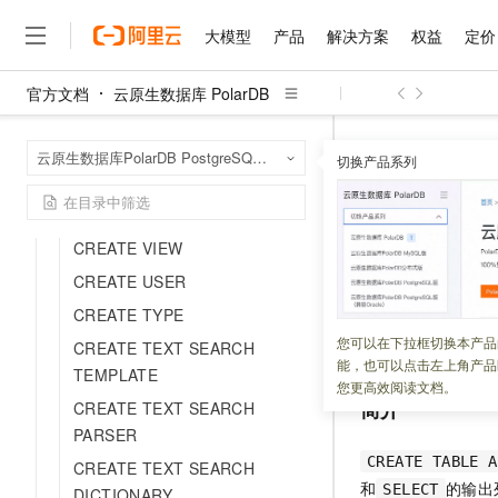
DROP CAST
大模型
产品
解决方案
权益
定价
DROP AGGREGATE
DROP OWNED
官方文档
云原生数据库 PolarDB
DROP ACCESS METHOD
大模型
产品
解决方案
权益
定价
云市场
伙伴
服务
了解阿里云
精选产品
精选解决方案
普惠上云
产品定价
精选商城
成为销售伙伴
售前咨询
为什么选择阿里云
千问AI平台
DISCARD
云原生数据库 Po
首页
云原生数据库PolarDB PostgreSQL版（兼容Oracle）
了解云产品的定价详情
切换产品系列
DDL（数据定义语
大模型服务平台百炼
睿译宝，AI翻译排版一
普惠上云 官方力荐
分销伙伴
在线服务
网站建设
什么是云计算
大
DECLARE
大模型服务与应用平台
上传文档即自动完成翻译和
云服务器38元/年起，超
咨询伙伴
多端小程序
技术领先
DEALLOCATE
CREATE 
云上成本管理
售后服务
千问大模型
GLM-5.2：长任务时代
官方推荐返现计划
大模型
大模型
CREATE VIEW
精选产品
精选解决方案
Salesforce 国际版订阅
稳定可靠
管理和优化成本
多元化、高性能、安全可靠
推荐新用户得奖励，单订单
销售伙伴合作计划
自助服务
CREATE USER
更新时间：
2026-05-25
友盟天域
安全合规
人工智能与机器学习
AI
文本生成
无影云电脑
Hermes Agent，打造
云工开物
CREATE TYPE
无影生态合作计划
在线服务
观测云
分析师报告
随时随地安全接入的云上超
自主进化，持久记忆，越用
高校专属算力普惠，学生认
计算
互联网应用开发
您可以在下拉框切换本产品
CREATE TABLE A
Qwen3.8-Max
HOT
CREATE TEXT SEARCH
Salesforce On Alibaba C
工单服务
能，也可以点击左上角产品
智能体时代全能旗舰模型
Tuya 物联网平台阿里云
研究报告与白皮书
TEMPLATE
云解析DNS
快速拥有专属 OpenClaw
Consulting Partner 合
大数据
容器
您更高效阅读文档。
免费试用
短信专区
简介
CREATE TEXT SEARCH
蓝凌 OA
Qwen3.7-Plus
AI 大模型销售与服务生
现代化应用
存储
天池大赛
PARSER
能看、能想、能动手的多模
云原生大数据计算服务 Max
解决方案免费试用 新老
电子合同
CREATE TABLE A
CREATE TEXT SEARCH
面向分析的企业级SaaS模
最高领取价值200元试用
安全
网络与CDN
AI 算法大赛
Qwen3-VL-Plus
和
的输出
SELECT
畅捷通
DICTIONARY