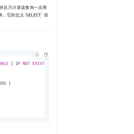
文戏情感细腻自然，动作戏激烈拳拳到肉，实现更强表演能力
支持中英文自由切换，具备更强的噪声鲁棒性
云聚AI 严选权益
SSL 证书
并且只计算该查询一次用
，一键激活高效办公新体验
精选AI产品，从模型到应用全链提效
询，它的定义
语
SELECT
堡垒机
AI 用量加速计划
应用
防火墙
、识别商机，让客服更高效、服务更出色。
新老同享，达量后返
千问办公
主机安全
NEW
的智能体编程平台
一站式AI生产力平台
AI 应用及服务市场
伶鹊
企业级人与Agent协作平台，接入和调度多个数字员工
智能客服平台，对话机器人、对话分析、智能外呼
ABLE
 [ IF 
NOT
EXISTS
 ] table_name

AI 应用
大模型服务平台百炼 - 全妙
大模型
应用创作平台
多模态内容创作工具，已接入 DeepSeek
IDS ]

自然语言处理
数据标注
机器学习
息提取
与 AI 智能体进行实时音视频通话
从文本、图片、视频中提取结构化的属性信息
构建支持视频理解的 AI 音视频实时通话应用