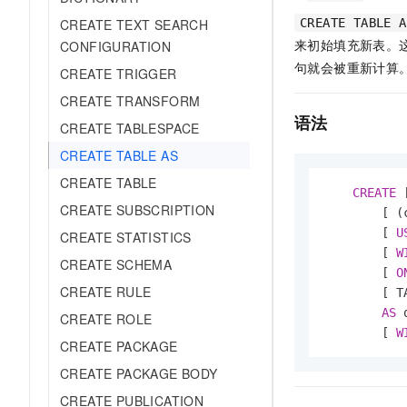
AI 产品 免费试用
网络
安全
云开发大赛
CREATE TEXT SEARCH
CREATE TABLE A
Tableau 订阅
1亿+ 大模型 tokens 和 
来初始填充新表。
CONFIGURATION
可观测
入门学习赛
中间件
AI空中课堂在线直播课
句就会被重新计算
140+云产品 免费试用
CREATE TRIGGER
大模型服务
上云与迁云
产品新客免费试用，最长1
数据库
CREATE TRANSFORM
生态解决方案
千问AI平台-Token Plan
语法
企业出海
大模型ACA认证体验
CREATE TABLESPACE
大数据计算
助力企业全员 AI 认知与能
行业生态解决方案
CREATE TABLE AS
政企业务
媒体服务
千问AI平台-模型体验
CREATE TABLE
开发者生态解决方案
CREATE
 
在线体验全尺寸、多种模态
企业服务与云通信
CREATE SUBSCRIPTION
        [ (
AI 开发和 AI 应用解决
Happy 系列大模型
        [ 
U
CREATE STATISTICS
域名与网站
        [ 
W
CREATE SCHEMA
        [ 
O
终端用户计算
CREATE RULE
        [ T
AS
 
Serverless
CREATE ROLE
大模型解决方案
        [ 
W
CREATE PACKAGE
开发工具
快速部署 Dify，高效搭建 
CREATE PACKAGE BODY
迁移与运维管理
CREATE PUBLICATION