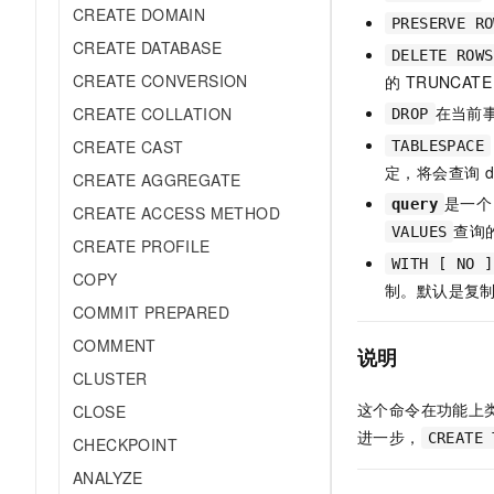
CREATE DOMAIN
PRESERVE RO
CREATE DATABASE
DELETE ROWS
CREATE CONVERSION
的 TRUNCATE
在当前
CREATE COLLATION
DROP
CREATE CAST
TABLESPACE
定，将会查询 def
CREATE AGGREGATE
是一个 
query
CREATE ACCESS METHOD
查询的
VALUES
CREATE PROFILE
WITH [ NO ]
COPY
制。默认是复
COMMIT PREPARED
COMMENT
说明
CLUSTER
这个命令在功能上
CLOSE
进一步，
CREATE 
CHECKPOINT
ANALYZE