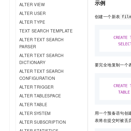
示例
ALTER VIEW
ALTER USER
创建一个新表
fil
ALTER TYPE
TEXT SEARCH TEMPLATE
CREATE
ALTER TEXT SEARCH
SELEC
PARSER
ALTER TEXT SEARCH
DICTIONARY
要完全地复制一个
ALTER TEXT SEARCH
CONFIGURATION
CREATE
ALTER TRIGGER
TABLE
ALTER TABLESPACE
ALTER TABLE
用一个预备语句创
ALTER SYSTEM
表将在提交时被丢
ALTER SUBSCRIPTION
ALTER STATISTICS