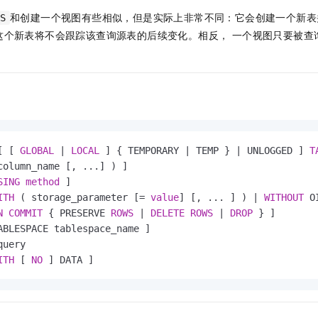
服务生态伙伴
视觉 Coding、空间感知、多模态思考等全面升级
1M上下文，专为长程任务能力而生
云工开物
企业应用
Night Plan 支持 Qwen 3.8-Max
AI 办公
NEW
和创建一个视图有些相似，但是实际上非常不同：它会创建一个新表
S
Red Hat
30+ 款产品免费体验
夜间 5 折，Qwen/Meoo/TokenPlan 客户专享
AI智能应用
科研合作
这个新表将不会跟踪该查询源表的后续变化。相反， 一个视图只要被查
ERP
堂（旗舰版）
SUSE
。
智能客服
AI 应用构建
大模型原生
CRM
2个月
自动承接线索
建站小程序
Qoder
大模型服务平台百炼-应用模版
OA 办公系统
HOT
NEW
面向真实软件
个人版上线、团队版降价；千问3.8-Max首发发尝鲜
丰富多元化的应用模版和解决方案
力提升
财税管理
模板建站
万有无界
大模型服务平台百炼-智能体
400电话
定制建站
[ [ 
GLOBAL
|
LOCAL
 ] { TEMPORARY 
|
 TEMP } 
|
 UNLOGGED ] 
T
的模型效果
灵活可视化地构建企业级 Agent
column_name [, ...] ) ]

方案
广告营销
模板小程序
秒悟
人工智能平台 PAI
SING
method
 ]

定制小程序
云端极速 AI 
新一代 AI 视频生成模型，深度适配广告营销等场景
AI Native 的算法工程平台，一站式完成建模、训练、推理服务部署
ITH
 ( storage_parameter [
=
value
] [, ... ] ) 
|
WITHOUT
 O
N
COMMIT
 { PRESERVE 
ROWS
|
DELETE
ROWS
|
DROP
 } ]

APP 开发
ABLESPACE tablespace_name ]

建站系统
query

ITH
 [ 
NO
 ] DATA ]
AI 应用
10分钟微调：让0.6B模型媲美235B模型
多模态数据信
依托云原生高可用架构,实现Dify私有化部署
用1%尺寸在特定领域达到大模型90%以上效果