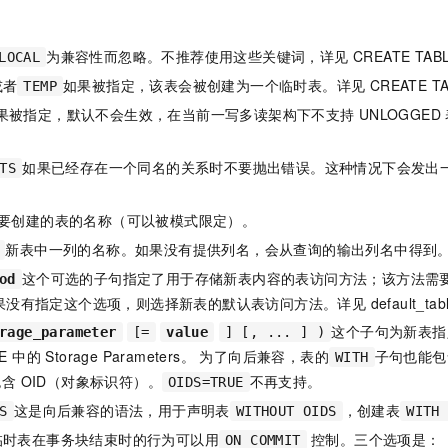
一个 AI 助手
即刻拥有 DeepSeek-R1 满血版
超强辅助，Bol
在企业官网、通讯软件中为客户提供 AI 客服
多种方案随心选，轻松解锁专属 DeepSeek
为兼容性而忽略。不推荐使用这些关键词，详见 CREATE TABL
LOCAL
或者
如果被指定，该表会被创建为一个临时表。详见 CREATE TA
TEMP
果被指定，默认不会生效，在当前一写多读架构下不支持
UNLOGGED
如果已经存在一个同名的关系时不要抛出错误。这种情况下会发出一个
TS
要创建的表的名称（可以被模式限定）。
新表中一列的名称。如果没有提供列名，会从查询的输出列名中得到
这个可选的子句指定了用于存储新表内容的表访问方法；该方法需
od
没有指定这个选项，则选择新表的默认表访问方法。详见 default_table_a
这个子句为新表指
rage_parameter
[=
value
] [, ... ] )
LE 中的 Storage Parameters。 为了向后兼容，表的
子句也能包
WITH
含 OID（对象标识符）。
不再支持。
OIDS=TRUE
这是向后兼容的语法，用于声明表
，创建表
S
WITHOUT OIDS
WITH
临时表在事务块结束时的行为可以用
控制。三个选项是：
ON COMMIT