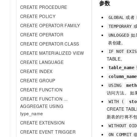
参数
10 分钟在聊天系统中增加
专有云
CREATE PROCEDURE
CREATE POLICY
或者
GLOBAL
CREATE OPERATOR FAMILY
TEMPORARY
CREATE OPERATOR
如
UNLOGGED
表创建。
CREATE OPERATOR CLASS
IF NOT EXIS
CREATE MATERIALIZED VIEW
TABLE。
CREATE LANGUAGE
table_name
CREATE INDEX
column_name
CREATE GROUP
USING
meth
CREATE FUNCTION
访问方法。 如果
CREATE FUNCTION ...
WITH (
sto
AGGREGATE USING
CREATE TAB
type_name
新表的行将不包
CREATE EXTENSION
WITHOUT OID
CREATE EVENT TRIGGER
ON COMMIT