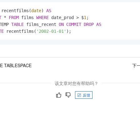
 recentfilms(
date
) 
AS
T
*
FROM
 films 
WHERE
 date_prod 
>
 $
1
;

TEMP 
TABLE
 films_recent 
ON
COMMIT
DROP
AS
TE
 recentfilms(
'2002-01-01'
);
E TABLESPACE
下
该文章对您有帮助吗？
反馈