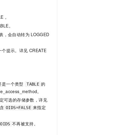
t.diy 一步搞定创意建站
构建大模型应用的安全防护体系
通过自然语言交互简化开发流程,全栈开发支持
通过阿里云安全产品对 AI 应用进行安全防护
E 。
BLE。
表，会自动转为
LOGGED
提示。详见 CREATE
。
要是一个类型
的
TABLE
ccess_method。
定可选的存储参数，详见
含
来指定
OIDS=FALSE
不再被支持。
 OIDS