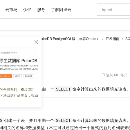
云市场
伙伴
服务
了解阿里云
AI 特惠
数据与 API
成为产品伙伴
企业增值服务
最佳实践
价格计算器
AI 场景体
基础软件
产品伙伴合
阿里云认证
市场活动
配置报价
大模型
larDB
云原生数据库PolarDB PostgreSQL版（兼容Oracle）
开发指南
S
自助选配和估算价格
句）
CREATE TABLE AS
步到位
域名与网站
智启 AI 普惠权益
产品生态集成认证中心
企业支持计划
云上春晚
Qwen Audio：打造专属 AI 语音助手
千问官方 MaaS 平台，为开发者和 Agent 而生，新用户赠送 1 亿 + tokens 额度
云服务器 EC
一句话生成原生
AI Coding
阿里云Maa
2026 阿里云
为企业打
数据集
Windows
大模型认证
模型
NEW
NEW
格式还原
值低价云产品抢先购
提供智能易用的域名与建站服务
至高享 1亿+免费 tokens，加速 Al 应用落地
Qwen-Audio-3.0-Realtime 端到端实时语音角色扮演
安全可靠、弹
输入一句话想法,
智能编程，一键
产品生态伙伴
专家技术服务
云上奥运之旅
弹性计算合作
阿里云中企出
手机三要素
宝塔 Linux
全部认证
TABLE AS
价格优势
开源旗舰模型
对象存储 OSS
即刻拥有 DeepSeek-V4-Pro
阿里云 OPC 创新助力计划
云数据库 RD
一键部署幻兽
AI 电商营销
产品生态伙伴工作台
企业增值服务台
云栖战略参考
云存储合作计
云栖大会
身份实名认证
CentOS
训练营
推动算力普惠，释放技术红利
的大模型服务
最高返9万
真正可用的 1M 上下文,一次完成代码全链路开发
轻松解锁专属 DeepSeek-V4-Pro
至高百万元 Token 补贴，加速一人公司成长
稳定、安全、高性价比、高性能的云存储服务
一键购买专属
从图文生成到
复制 MD 格式
 07:47:35
云上的中国
数据库合作计
活动全景
短信
Docker
图片和
自进化智能体
人工智能平台 PAI
5 分钟轻松部署专属 QwenPaw
Token Plan 模型订阅计划
Qoder
高效搭建 AI
AI 广告创作
企业成长
大模型
NEW
HOT
信息公告
看见新力量
云网络合作计
OCR 文字识别
JAVA
级电脑
越聪明
证享300元代金券
一站式AI开发、训练和推理服务
Qwen3.8-Max 首发尝鲜，限时加量 10 倍，夜间低至2折
从聊天伙伴进化为能主动干活的本地数字员工
面向真实软件
图文、视频一
创建一个表，并且用由一个
命令计算出来的数据填充该表
的全部系列、模块或功
S
SELECT
Kimi-K3
HappyHors
NEW
魔搭 Mode
loud
服务实践
官网公告
区块回到产品主页，帮助
Kimi 最新旗舰模型，长程编程与推理利器
让文字生成流
金融模力时刻
Salesforce O
版
发票查验
全能环境
Qoder CN
Claude Code + GStack 打造工程团队
千问办公，限时限量积分加倍
云原生数据库 P
低代码高效构
AI 建站
NEW
作计划
计划
创新中心
魔搭 ModelSc
健康状态
让AI从“聊天伙伴”进化为能干活的“数字员工”
覆盖公网/内网、递归/权威、移动APP等全场景解析服务
安装技能 GStack，拥有专属 AI 工程团队
你的AI工作搭子，覆盖日常办公高频场景
基于千问大模型等，支持代码智能生成、研发智能问答
0 代码专业建
客户案例
天气预报查询
操作系统
Deepseek-v4-pro
HappyHors
态合作计划
态智能体模型
旗舰 MoE 大模型，百万上下文与顶尖推理能力
图生视频，流
Compute
同享
容器服务 Kubernetes 版 ACK
万小智 AI 建站低至 15元/月
云防火墙
AI 短剧/漫剧
快递物流查询
WordPress
成为服务伙
高校合作
创建一个表，并且用由一个
命令计算出来的数据填充该表
S
SELECT
式云数据仓库
点，立即开启云上创新
提供一站式管理容器应用的 K8s 服务
送.CN域名，送备案服务码
云原生的云上
AI助力短剧
GLM-5.2
Wan2.7-T
列相关的名称和数据类型（不过可以通过给出一个显式的新列名列表来
Ubuntu