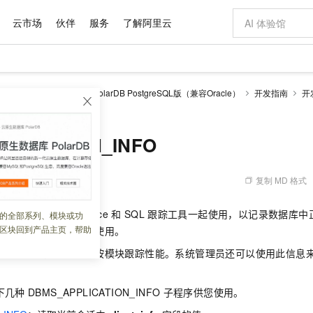
云市场
伙伴
服务
了解阿里云
AI 特惠
数据与 API
成为产品伙伴
企业增值服务
最佳实践
价格计算器
AI 场景体
基础软件
产品伙伴合
阿里云认证
市场活动
配置报价
大模型
larDB
云原生数据库PolarDB PostgreSQL版（兼容Oracle）
开发指南
开
自助选配和估算价格
PPLICATION_INFO
步到位
域名与网站
智启 AI 普惠权益
产品生态集成认证中心
企业支持计划
云上春晚
Qwen Audio：打造专属 AI 语音助手
千问官方 MaaS 平台，为开发者和 Agent 而生，新用户赠送 1 亿 + tokens 额度
云服务器 EC
一句话生成原生
AI Coding
阿里云Maa
2026 阿里云
为企业打
数据集
Windows
大模型认证
模型
NEW
NEW
格式还原
值低价云产品抢先购
提供智能易用的域名与建站服务
至高享 1亿+免费 tokens，加速 Al 应用落地
Qwen-Audio-3.0-Realtime 端到端实时语音角色扮演
安全可靠、弹
输入一句话想法,
智能编程，一键
产品生态伙伴
专家技术服务
云上奥运之旅
弹性计算合作
阿里云中企出
手机三要素
宝塔 Linux
全部认证
PLICATION_INFO
价格优势
开源旗舰模型
对象存储 OSS
即刻拥有 DeepSeek-V4-Pro
阿里云 OPC 创新助力计划
云数据库 RD
一键部署幻兽
AI 电商营销
产品生态伙伴工作台
企业增值服务台
云栖战略参考
云存储合作计
云栖大会
身份实名认证
CentOS
训练营
推动算力普惠，释放技术红利
的大模型服务
最高返9万
真正可用的 1M 上下文,一次完成代码全链路开发
轻松解锁专属 DeepSeek-V4-Pro
至高百万元 Token 补贴，加速一人公司成长
稳定、安全、高性价比、高性能的云存储服务
一键购买专属
从图文生成到
复制 MD 格式
 08:47:26
云上的中国
数据库合作计
活动全景
短信
Docker
图片和
自进化智能体
人工智能平台 PAI
5 分钟轻松部署专属 QwenPaw
Token Plan 模型订阅计划
Qoder
高效搭建 AI
AI 广告创作
企业成长
大模型
NEW
HOT
信息公告
看见新力量
云网络合作计
OCR 文字识别
JAVA
级电脑
越聪明
证享300元代金券
一站式AI开发、训练和推理服务
Qwen3.8-Max 首发尝鲜，限时加量 10 倍，夜间低至2折
从聊天伙伴进化为能主动干活的本地数字员工
面向真实软件
图文、视频一
ION_INFO
包可与
Trace
和
SQL
跟踪工具一起使用，以记录数据库中
的全部系列、模块或功
Kimi-K3
HappyHors
NEW
魔搭 Mode
loud
服务实践
官网公告
区块回到产品主页，帮助
踪模块的性能以及调试使用。
Kimi 最新旗舰模型，长程编程与推理利器
让文字生成流
金融模力时刻
Salesforce O
版
发票查验
全能环境
Qoder CN
Claude Code + GStack 打造工程团队
千问办公，限时限量积分加倍
云原生数据库 P
低代码高效构
AI 建站
NEW
作计划
计划
创新中心
魔搭 ModelSc
健康状态
管理员和性能调整专家按模块跟踪性能。系统管理员还可以使用此信息
让AI从“聊天伙伴”进化为能干活的“数字员工”
覆盖公网/内网、递归/权威、移动APP等全场景解析服务
安装技能 GStack，拥有专属 AI 工程团队
你的AI工作搭子，覆盖日常办公高频场景
基于千问大模型等，支持代码智能生成、研发智能问答
0 代码专业建
客户案例
天气预报查询
操作系统
Deepseek-v4-pro
HappyHors
态合作计划
态智能体模型
旗舰 MoE 大模型，百万上下文与顶尖推理能力
图生视频，流
Compute
同享
容器服务 Kubernetes 版 ACK
万小智 AI 建站低至 15元/月
云防火墙
AI 短剧/漫剧
快递物流查询
WordPress
成为服务伙
高校合作
下几种
DBMS_APPLICATION_INFO
子程序供您使用。
式云数据仓库
点，立即开启云上创新
提供一站式管理容器应用的 K8s 服务
送.CN域名，送备案服务码
云原生的云上
AI助力短剧
GLM-5.2
Wan2.7-T
Ubuntu