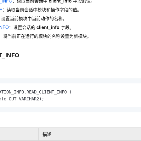
_INFO
：读取当前会话中
client_info
字段的值。
服务生态伙伴
视觉 Coding、空间感知、多模态思考等全面升级
1M上下文，专为长程任务能力而生
云工开物
企业应用
Night Plan 支持 Qwen 3.8-Max
AI 办公
NEW
E
：读取当前会话中模块和操作字段的值。
Red Hat
30+ 款产品免费体验
夜间 5 折，Qwen/Meoo/TokenPlan 客户专享
AI智能应用
科研合作
：设置当前模块中当前动作的名称。
ERP
堂（旗舰版）
SUSE
智能客服
AI 应用构建
大模型原生
INFO
：设置会话的
client_info
字段。
CRM
2个月
自动承接线索
：将当前正在运行的模块的名称设置为新模块。
建站小程序
Qoder
大模型服务平台百炼-应用模版
OA 办公系统
HOT
NEW
面向真实软件
个人版上线、团队版降价；千问3.8-Max首发发尝鲜
丰富多元化的应用模版和解决方案
力提升
财税管理
模板建站
T_INFO
万有无界
大模型服务平台百炼-智能体
400电话
定制建站
的模型效果
灵活可视化地构建企业级 Agent
方案
广告营销
模板小程序
秒悟
人工智能平台 PAI
定制小程序
云端极速 AI 
新一代 AI 视频生成模型，深度适配广告营销等场景
AI Native 的算法工程平台，一站式完成建模、训练、推理服务部署
ATION_INFO.READ_CLIENT_INFO (

APP 开发
nfo OUT VARCHAR2)
;
建站系统
AI 应用
10分钟微调：让0.6B模型媲美235B模型
多模态数据信
依托云原生高可用架构,实现Dify私有化部署
用1%尺寸在特定领域达到大模型90%以上效果
描述