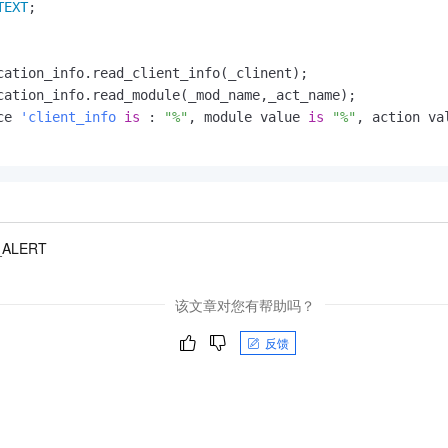
TEXT
;

cation_info.read_client_info(_clinent);

cation_info.read_module(_mod_name,_act_name);

ce 
'client_info
is
 : 
"%"
, module value 
is
"%"
, action va
_ALERT
该文章对您有帮助吗？
反馈