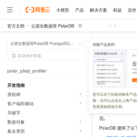
pg_hint_plan
大模型
产品
解决方案
权益
定价
登录登出触发器
ZomboDB
官方文档
云原生数据库 PolarDB
大模型
产品
解决方案
权益
定价
云市场
伙伴
服务
了解阿里云
精选产品
精选解决方案
普惠上云
产品定价
精选商城
成为销售伙伴
售前咨询
为什么选择阿里云
sql_firewall
千问AI平台
云原生数据库 Po
首页
varbitx
云原生数据库PolarDB PostgreSQL版（兼容Oracle）
了解云产品的定价详情
切换产品系列
内置包
DBMS_A
大模型服务平台百炼
睿译宝，AI翻译排版一
普惠上云 官方力荐
分销伙伴
在线服务
网站建设
什么是云计算
大
polar_sql_mapping
大模型服务与应用平台
上传文档即自动完成翻译和
云服务器38元/年起，超
咨询伙伴
多端小程序
技术领先
DBMS_AP
polar_ddl_manager
云上成本管理
售后服务
千问大模型
GLM-5.2：长任务时代
官方推荐返现计划
大模型
大模型
精选产品
精选解决方案
Salesforce 国际版订阅
稳定可靠
polar_plsql_profiler
管理和优化成本
多元化、高性能、安全可靠
推荐新用户得奖励，单订单
销售伙伴合作计划
自助服务
更新时间：
2022-02-11
友盟天域
安全合规
人工智能与机器学习
AI
文本生成
开发指南
无影云电脑
Hermes Agent，打造
云工开物
无影生态合作计划
在线服务
观测云
分析师报告
随时随地安全接入的云上超
自主进化，持久记忆，越用
高校专属算力普惠，学生认
计算
互联网应用开发
DBMS_APPLICAT
里程碑
您可以在下拉框切换本产品
Qwen3.8-Max
HOT
Salesforce On Alibaba C
工单服务
能，也可以点击左上角产品
名称，以便后续跟
智能体时代全能旗舰模型
Tuya 物联网平台阿里云
研究报告与白皮书
客户端和驱动
云解析DNS
快速拥有专属 OpenClaw
Consulting Partner 合
大数据
容器
您更高效阅读文档。
免费试用
短信专区
应用程序允许系统
关键字
蓝凌 OA
Qwen3.7-Plus
AI 大模型销售与服务生
现代化应用
况。
存储
天池大赛
能看、能想、能动手的多模
数据对象
云原生大数据计算服务 Max
解决方案免费试用 新老
电子合同
PolarDB
提供了以
面向分析的企业级SaaS模
最高领取价值200元试用
安全
集合类型
网络与CDN
AI 算法大赛
Qwen3-VL-Plus
畅捷通