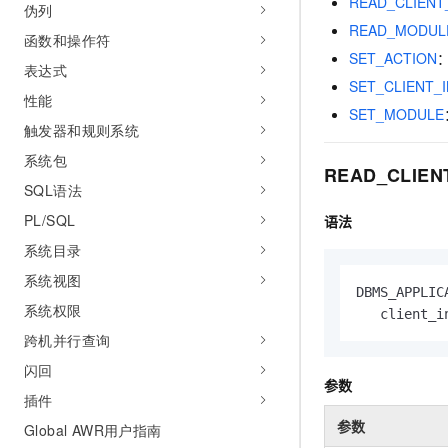
READ_CLIENT
伪列
AI 产品 免费试用
网络
安全
云开发大赛
READ_MODUL
Tableau 订阅
1亿+ 大模型 tokens 和 
函数和操作符
可观测
入门学习赛
SET_ACTION
中间件
AI空中课堂在线直播课
表达式
140+云产品 免费试用
大模型服务
SET_CLIENT_
上云与迁云
性能
产品新客免费试用，最长1
数据库
SET_MODULE
生态解决方案
触发器和规则系统
千问AI平台-Token Plan
企业出海
大模型ACA认证体验
大数据计算
系统包
助力企业全员 AI 认知与能
行业生态解决方案
READ_CLIEN
政企业务
媒体服务
SQL语法
千问AI平台-模型体验
开发者生态解决方案
在线体验全尺寸、多种模态
PL/SQL
语法
企业服务与云通信
AI 开发和 AI 应用解决
系统目录
Happy 系列大模型
域名与网站
系统视图
DBMS_APPLIC
终端用户计算
系统权限
   client_i
跨机并行查询
Serverless
大模型解决方案
闪回
参数
开发工具
快速部署 Dify，高效搭建 
插件
参数
迁移与运维管理
Global AWR用户指南