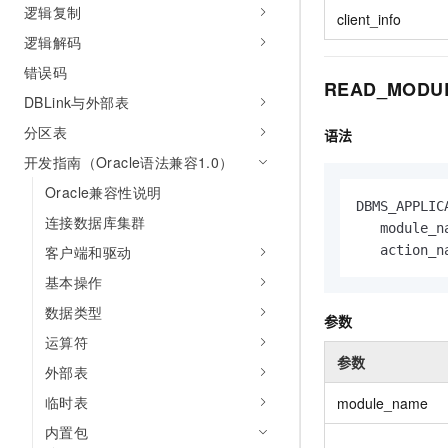
10 分钟在聊天系统中增加
逻辑复制
client_info
专有云
逻辑解码
错误码
READ_MODU
DBLink与外部表
分区表
语法
开发指南（Oracle语法兼容1.0）
Oracle兼容性说明
DBMS_APPLIC
连接数据库集群
   module_n
客户端和驱动
   action_n
基本操作
数据类型
参数
运算符
参数
外部表
临时表
module_name
内置包