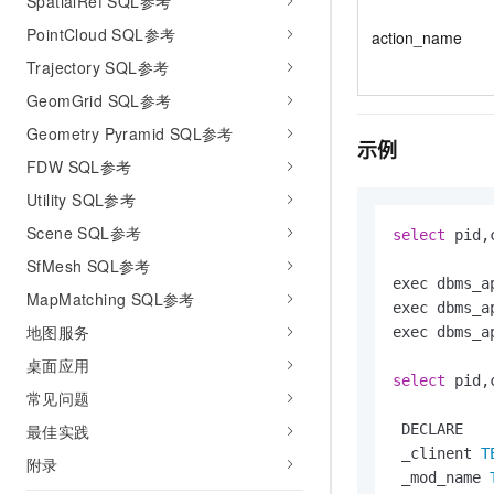
SpatialRef SQL参考
PointCloud SQL参考
action_name
Trajectory SQL参考
GeomGrid SQL参考
Geometry Pyramid SQL参考
示例
FDW SQL参考
Utility SQL参考
Scene SQL参考
select
 pid,
SfMesh SQL参考
exec dbms_a
MapMatching SQL参考
exec dbms_a
地图服务
exec dbms_a
桌面应用
select
 pid,
常见问题
 DECLARE

最佳实践
 _clinent 
T
附录
 _mod_name 