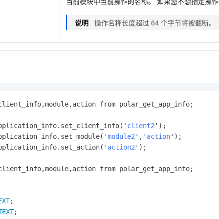
当前模块中当前操作的名称。 如果您不想指定操
说明
操作名称长度超过
64
个字节将被截断。
client_info,module,action from polar_get_app_info;

pplication_info.set_client_info(
'client2
');

pplication_info.set_module(
'module2
',
'action
');

pplication_info.set_action(
'action2
');

client_info,module,action from polar_get_app_info;

EXT
;

TEXT
;
