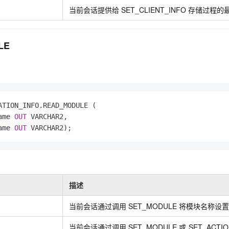
一个 AI 助手
即刻拥有 DeepSeek-R1 满血版
超强辅助，Bol
当前会话提供给
SET_CLIENT_INFO
存储过程的
在企业官网、通讯软件中为客户提供 AI 客服
多种方案随心选，轻松解锁专属 DeepSeek
LE
ATION_INFO.READ_MODULE ( 

ame 
OUT
 VARCHAR2, 

ame 
OUT
 VARCHAR2);
描述
当前会话通过调用
SET_MODULE
将模块名称设
当前会话通过调用
SET_MODULE
或
SET_ACTIO