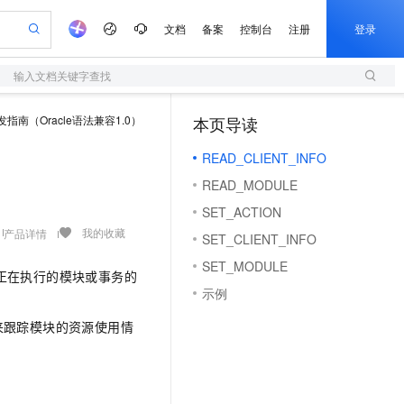
文档
备案
控制台
注册
登录
输入文档关键字查找
验
作计划
器
AI 活动
专业服务
服务伙伴合作计划
开发者社区
加入我们
服务平台百炼
阿里云 OPC 创新助力计划
发指南（Oracle语法兼容1.0）
本页导读
（1）
一站式生成采购清单，支持单品或批量购买
S
可编辑精美 PPT 文稿
S产品伙伴计划（繁花）
峰会
造的大模型服务与应用开发平台
轻量应用服务器
Agency Agents：拥有专属领域专家
AI 生产力先锋
Al MaaS 服务伙伴赋能合作
域名
博文
Careers
至高可申请百万元
READ_CLIENT_INFO
性可伸缩的云计算服务
 轻松生成专业的 PPT
开启高性价比 AI 编程新体验
先锋实践拓展 AI 生产力的边界
快速构建应用程序和网站，即刻迈出上云第一步
多领域专家智能体,一键组建 AI 虚拟交付团队
Token 补贴，五大权
计划
海大会
伙伴信用分合作计划
商标
问答
社会招聘
READ_MODULE
益加速 OPC 成功
S
帕鲁游戏服务器
数字证书管理服务（原SSL证书）
HappyHorse 打造一站式影视创作平台
飞天发布时刻
HOT
划
备案
电子书
校园招聘
SET_ACTION
联机服务器，轻松开启游戏
视频创作，一键激活电商全链路生产力
全托管，含MySQL、PostgreSQL、SQL Server、MariaDB多引擎
实现全站 HTTPS，呈现可信的 Web 访问
所见，即是所愿
可视化编排打通从文字构思到成片全链路闭环
更多支持
我的收藏
产品详情
划
公司注册
镜像站
SET_CLIENT_INFO
视频生成
语音识别与合成
 智能体与工作流应用
短信服务
漫剧工坊：一站式动画创作平台
AI 实训营
合作伙伴培训与认证
SET_MODULE
划
上云迁移
的智能体编程平台
站生成，高效打造优质广告素材
通过阿里云百炼高效搭建AI应用,助力高效开发
快速生产连贯的高质量长漫剧
从基础到进阶，Agent 创客手把手教你
国内短信简单易用，安全可靠，秒级触达，全球覆盖200+国家和地区。
正在执行的模块或事务的
e-1.1-T2V
Qwen3-TTS-Flash
lScope
我要反馈
查询合作伙伴
示例
畅细腻的高质量视频
离线语音合成大模型，多语言方言自适应，低延迟高稳定
n Alibaba Cloud ISV 合作
代维服务
olarDB
建企业门户网站
大数据开发治理平台 DataWorks
10 分钟搭建微信、支付宝小程序
创新加速
ope
登录合作伙伴管理后台
我要建议
来跟踪模块的资源使用情
站，无忧落地极速上线
以可视化方式快速构建移动和 PC 门户网站
100%兼容MySQL、PostgreSQL，兼容Oracle，支持集中和分布式
高效部署网站，快速应用到小程序
Data Agent 驱动的一站式 Data+AI 开发治理平台
e-1.1-I2V
Cosyvoice-V3-Flash
安全
畅自然，细节丰富
高表现力语音合成大模型，语音克隆听感自然
我要投诉
上云场景组合购
伴
边界网络安全防护产品
漫剧创作，剧本、分镜、视频高效生成
覆盖90%+业务场景，专享组合折扣价
2V
VPN
Fun-ASR