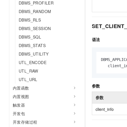
DBMS_PROFILER
DBMS_RANDOM
DBMS_RLS
SET_CLIENT_
DBMS_SESSION
DBMS_SQL
语法
DBMS_STATS
DBMS_UTILITY
DBMS_APPLIC
UTL_ENCODE
   client_i
UTL_RAW
UTL_URL
参数
内置函数
内置视图
参数
触发器
client_info
开发包
开发存储过程