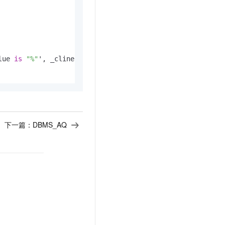
lue 
is
"%"
', _clinent, _mod_name, _act_name;

下一篇：
DBMS_AQ