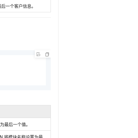
t.diy 一步搞定创意建站
构建大模型应用的安全防护体系
最后一个客户信息。
通过自然语言交互简化开发流程,全栈开发支持
通过阿里云安全产品对 AI 应用进行安全防护
置为最后一个值。
N
将模块名称设置为最