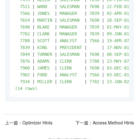
  7521 
|
 WARD   
|
 SALESMAN  
|
 7698 
|
 22-FEB-81 00:
  7566 
|
 JONES  
|
 MANAGER   
|
 7839 
|
 02-APR-81 00:
  7654 
|
 MARTIN 
|
 SALESMAN  
|
 7698 
|
 28-SEP-81 00:
  7698 
|
 BLAKE  
|
 MANAGER   
|
 7839 
|
 01-MAY-81 00:
  7782 
|
 CLARK  
|
 MANAGER   
|
 7839 
|
 09-JUN-81 00:
  7788 
|
 SCOTT  
|
 ANALYST   
|
 7566 
|
 19-APR-87 00:
  7839 
|
 KING   
|
 PRESIDENT 
|
|
 17-NOV-81 00:
  7844 
|
 TURNER 
|
 SALESMAN  
|
 7698 
|
 08-SEP-81 00:
  7876 
|
 ADAMS  
|
 CLERK     
|
 7788 
|
 23-MAY-87 00:
  7900 
|
 JAMES  
|
 CLERK     
|
 7698 
|
 03-DEC-81 00:
  7902 
|
 FORD   
|
 ANALYST   
|
 7566 
|
 03-DEC-81 00:
  7934 
|
 MILLER 
|
 CLERK     
|
 7782 
|
 23-JAN-82 00:
(14 rows)
上一篇：
Optimizer Hints
下一篇：
Access Method Hints