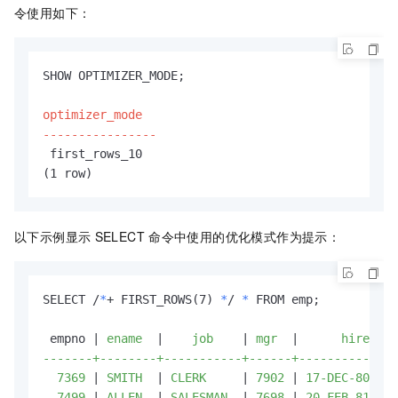
令使用如下：
SHOW OPTIMIZER_MODE;

optimizer_mode

----------------
 first_rows_10
(1 row)
以下示例显示
SELECT
命令中使用的优化模式作为提示：
SELECT /
*
+ FIRST_ROWS(7) 
*
/ 
*
 FROM emp;

 empno |
 ename  
|
    job    
|
 mgr  
|
      hiredate
-------+--------+-----------+------+--------------
  7369 
|
 SMITH  
|
 CLERK     
|
 7902 
|
 17-DEC-80 00:
  7499 
|
 ALLEN  
|
 SALESMAN  
|
 7698 
|
 20-FEB-81 00: