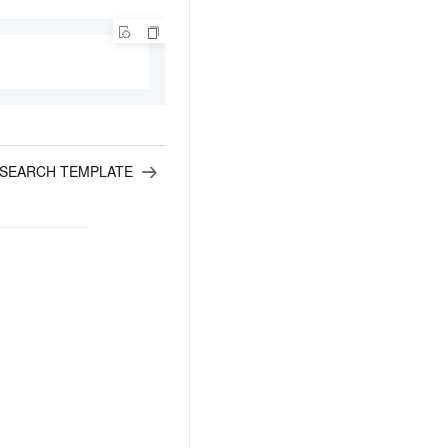
t.diy 一步搞定创意建站
构建大模型应用的安全防护体系
通过自然语言交互简化开发流程,全栈开发支持
通过阿里云安全产品对 AI 应用进行安全防护
 SEARCH TEMPLATE