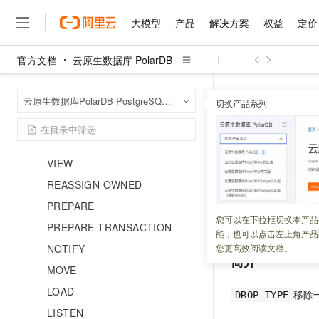
ROLLBACK TO SAVEPOINT
大模型
产品
解决方案
权益
定价
ROLLBACK PREPARED
官方文档
云原生数据库 PolarDB
REVOKE
大模型
产品
解决方案
权益
定价
云市场
伙伴
服务
了解阿里云
精选产品
精选解决方案
普惠上云
产品定价
精选商城
成为销售伙伴
售前咨询
为什么选择阿里云
RESET
千问AI平台
云原生数据库 Po
首页
云原生数据库PolarDB PostgreSQL版（兼容Oracle）
了解云产品的定价详情
RELEASE SAVEPOINT
切换产品系列
DDL（数据定义语
大模型服务平台百炼
千问办公，解锁你的工作
普惠上云 官方力荐
分销伙伴
在线服务
网站建设
什么是云计算
大
REINDEX
大模型服务与应用平台
企业级Agent产品，直接
云服务器38元/年起，超
咨询伙伴
多端小程序
技术领先
DROP TY
云上成本管理
REFRESH MATERIALIZED
售后服务
千问大模型
Agency Agents：拥
官方推荐返现计划
大模型
大模型
精选产品
精选解决方案
Salesforce 国际版订阅
稳定可靠
VIEW
管理和优化成本
多元化、高性能、安全可靠
推荐新用户得奖励，单订单
销售伙伴合作计划
自助服务
REASSIGN OWNED
更新时间：
2023-07-31
友盟天域
安全合规
人工智能与机器学习
AI
文本生成
无影云电脑
HappyHorse 打造一
云工开物
无影生态合作计划
在线服务
PREPARE
观测云
分析师报告
随时随地安全接入的云上超
高校专属算力普惠，学生认
计算
互联网应用开发
本文介绍了
DROP 
您可以在下拉框切换本产品
Qwen3.8-Max
HOT
PREPARE TRANSACTION
Salesforce On Alibaba C
工单服务
能，也可以点击左上角产品
智能体时代全能旗舰模型
Tuya 物联网平台阿里云
研究报告与白皮书
云解析DNS
快速拥有专属 OpenClaw
Consulting Partner 合
大数据
容器
NOTIFY
您更高效阅读文档。
免费试用
短信专区
简介
蓝凌 OA
Qwen3.7-Plus
MOVE
AI 大模型销售与服务生
现代化应用
存储
天池大赛
能看、能想、能动手的多模
云原生大数据计算服务 Max
解决方案免费试用 新老
电子合同
LOAD
移除
DROP TYPE
面向分析的企业级SaaS模
最高领取价值200元试用
安全
网络与CDN
AI 算法大赛
Qwen3-VL-Plus
LISTEN
畅捷通