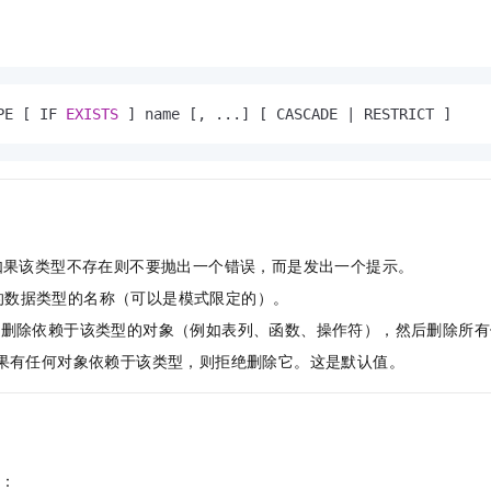
服务生态伙伴
视觉 Coding、空间感知、多模态思考等全面升级
1M上下文，专为长程任务能力而生
云工开物
企业应用
Night Plan 支持 Qwen 3.8-Max
AI 办公
NEW
Red Hat
30+ 款产品免费体验
夜间 5 折，Qwen/Meoo/TokenPlan 客户专享
AI智能应用
科研合作
ERP
堂（旗舰版）
SUSE
智能客服
AI 应用构建
大模型原生
CRM
2个月
自动承接线索
PE [ IF 
EXISTS
 ] name [, ...] [ CASCADE 
|
 RESTRICT ]
建站小程序
Qoder
大模型服务平台百炼-应用模版
OA 办公系统
HOT
NEW
面向真实软件
个人版上线、团队版降价；千问3.8-Max首发发尝鲜
丰富多元化的应用模版和解决方案
力提升
财税管理
模板建站
万有无界
大模型服务平台百炼-智能体
400电话
定制建站
的模型效果
灵活可视化地构建企业级 Agent
方案
广告营销
模板小程序
如果该类型不存在则不要抛出一个错误，而是发出一个提示。
秒悟
人工智能平台 PAI
的数据类型的名称（可以是模式限定的）。
定制小程序
云端极速 AI 
新一代 AI 视频生成模型，深度适配广告营销等场景
AI Native 的算法工程平台，一站式完成建模、训练、推理服务部署
动删除依赖于该类型的对象（例如表列、函数、操作符），然后删除所有
APP 开发
果有任何对象依赖于该类型，则拒绝删除它。这是默认值。
建站系统
AI 应用
10分钟微调：让0.6B模型媲美235B模型
多模态数据信
依托云原生高可用架构,实现Dify私有化部署
用1%尺寸在特定领域达到大模型90%以上效果
：