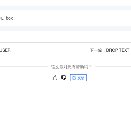
一个 AI 助手
即刻拥有 DeepSeek-R1 满血版
超强辅助，Bol
在企业官网、通讯软件中为客户提供 AI 客服
多种方案随心选，轻松解锁专属 DeepSeek
PE box;
USER
下一篇：
DROP TEXT
该文章对您有帮助吗？
反馈