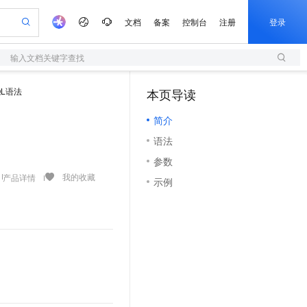
文档
备案
控制台
注册
登录
输入文档关键字查找
验
作计划
器
AI 活动
专业服务
服务伙伴合作计划
开发者社区
加入我们
服务平台百炼
阿里云 OPC 创新助力计划
QL语法
本页导读
（1）
一站式生成采购清单，支持单品或批量购买
S
io：打造专属 AI 语音助手
S产品伙伴计划（繁花）
峰会
造的大模型服务与应用开发平台
轻量应用服务器
一句话生成原生可编辑精美 PPT 文稿
AI 生产力先锋
Al MaaS 服务伙伴赋能合作
域名
博文
Careers
至高可申请百万元
简介
性可伸缩的云计算服务
开启高性价比 AI 编程新体验
Qwen-Audio-3.0-Realtime 端到端实时语音角色扮演
输入一句话想法, 轻松生成专业的 PPT
先锋实践拓展 AI 生产力的边界
快速构建应用程序和网站，即刻迈出上云第一步
Token 补贴，五大权
计划
海大会
伙伴信用分合作计划
商标
问答
社会招聘
语法
益加速 OPC 成功
S
eek-V4-Pro
数字证书管理服务（原SSL证书）
一键部署幻兽帕鲁游戏服务器
飞天发布时刻
HOT
划
备案
电子书
校园招聘
参数
pSeek-V4-Pro
视频创作，一键激活电商全链路生产力
全托管，含MySQL、PostgreSQL、SQL Server、MariaDB多引擎
实现全站HTTPS，呈现可信的WEB访问
一键购买专属联机服务器，轻松开启游戏
所见，即是所愿
更多支持
我的收藏
产品详情
划
公司注册
镜像站
示例
视频生成
语音识别与合成
专属 QwenPaw
短信服务
漫剧工坊：一站式动画创作平台
AI 实训营
HOT
合作伙伴培训与认证
划
上云迁移
的智能体编程平台
站生成，高效打造优质广告素材
从聊天伙伴进化为能主动干活的本地数字员工
快速生产连贯的高质量长漫剧
从基础到进阶，Agent 创客手把手教你
国内短信简单易用，安全可靠，秒级触达，全球覆盖200+国家和地区。
e-1.1-T2V
Qwen3-TTS-Flash
lScope
我要反馈
查询合作伙伴
畅细腻的高质量视频
离线语音合成大模型，多语言方言自适应，低延迟高稳定
n Alibaba Cloud ISV 合作
代维服务
olarDB
建企业门户网站
大数据开发治理平台 DataWorks
10 分钟搭建微信、支付宝小程序
创新加速
ope
登录合作伙伴管理后台
我要建议
站，无忧落地极速上线
以可视化方式快速构建移动和 PC 门户网站
100%兼容MySQL、PostgreSQL，兼容Oracle，支持集中和分布式
高效部署网站，快速应用到小程序
Data Agent 驱动的一站式 Data+AI 开发治理平台
e-1.1-I2V
Cosyvoice-V3-Flash
安全
畅自然，细节丰富
高表现力语音合成大模型，语音克隆听感自然
我要投诉
上云场景组合购
伴
边界网络安全防护产品
漫剧创作，剧本、分镜、视频高效生成
覆盖90%+业务场景，专享组合折扣价
2V
VPN
Fun-ASR