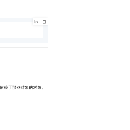
文戏情感细腻自然，动作戏激烈拳拳到肉，实现更强表演能力
支持中英文自由切换，具备更强的噪声鲁棒性
云聚AI 严选权益
SSL 证书
，一键激活高效办公新体验
精选AI产品，从模型到应用全链提效
堡垒机
AI 用量加速计划
应用
防火墙
、识别商机，让客服更高效、服务更出色。
新老同享，达量后返
千问办公
主机安全
NEW
的智能体编程平台
一站式AI生产力平台
AI 应用及服务市场
伶鹊
企业级人与Agent协作平台，接入和调度多个数字员工
智能客服平台，对话机器人、对话分析、智能外呼
AI 应用
大模型服务平台百炼 - 全妙
大模型
应用创作平台
多模态内容创作工具，已接入 DeepSeek
依赖于那些对象的对象。
自然语言处理
数据标注
机器学习
息提取
与 AI 智能体进行实时音视频通话
从文本、图片、视频中提取结构化的属性信息
构建支持视频理解的 AI 音视频实时通话应用