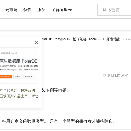
云市场
伙伴
服务
了解阿里云
AI 特惠
数据与 API
成为产品伙伴
企业增值服务
最佳实践
价格计算器
AI 场景体
基础软件
产品伙伴合
阿里云认证
市场活动
配置报价
大模型
larDB
云原生数据库PolarDB PostgreSQL版（兼容Oracle）
开发指南
S
自助选配和估算价格
句）
DROP TYPE
新方式
域名与网站
睿译宝，AI翻译排版一步到位
智启 AI 普惠权益
产品生态集成认证中心
企业支持计划
云上春晚
千问官方 MaaS 平台，为开发者和 Agent 而生，新用户赠送 1 亿 + tokens 额度
云服务器 EC
Qwen Aud
AI Coding
阿里云Maa
2026 阿里云
为企业打
数据集
Windows
大模型认证
模型
NEW
NEW
交付可用成果
值低价云产品抢先购
提供智能易用的域名与建站服务
上传文档即自动完成翻译和格式还原
至高享 1亿+免费 tokens，加速 Al 应用落地
安全可靠、弹
智能编程，一键
产品生态伙伴
专家技术服务
云上奥运之旅
弹性计算合作
阿里云中企出
手机三要素
宝塔 Linux
全部认证
PE
价格优势
有专属领域专家
对象存储 OSS
GLM-5.2：长任务时代开源旗舰模型
阿里云 OPC 创新助力计划
云数据库 RD
即刻拥有 DeepS
AI 电商营销
产品生态伙伴工作台
企业增值服务台
云栖战略参考
云存储合作计
云栖大会
身份实名认证
CentOS
训练营
推动算力普惠，释放技术红利
的大模型服务
最高返9万
多领域专家智能体,一键组建 AI 虚拟交付团队
至高百万元 Token 补贴，加速一人公司成长
稳定、安全、高性价比、高性能的云存储服务
真正可用的 1M 上下文,一次完成代码全链路开发
轻松解锁专属 Dee
从图文生成到
复制 MD 格式
 10:25:41
云上的中国
数据库合作计
活动全景
短信
Docker
图片和
站式影视创作平台
人工智能平台 PAI
Hermes Agent，打造自进化智能体
Token Plan 模型订阅计划
Qoder
5 分钟轻松部署
AI 广告创作
企业成长
大模型
NEW
信息公告
看见新力量
云网络合作计
OCR 文字识别
JAVA
级电脑
证享300元代金券
可视化编排打通从文字构思到成片全链路闭环
一站式AI开发、训练和推理服务
自主进化，持久记忆，越用越聪明
Qwen3.8-Max 首发尝鲜，限时加量 10 倍，夜间低至2折
面向真实软件
图文、视频一
TYPE
的语法、参数以及示例等内容。
的全部系列、模块或功
Kimi-K3
HappyHors
NEW
魔搭 Mode
loud
服务实践
官网公告
区块回到产品主页，帮助
Kimi 最新旗舰模型，长程编程与推理利器
让文字生成流
金融模力时刻
Salesforce O
版
发票查验
全能环境
Qoder CN
Claude Code + GStack 打造工程团队
千问办公，限时限量积分加倍
云原生数据库 P
低代码高效构
AI 建站
NEW
作计划
计划
创新中心
魔搭 ModelSc
健康状态
让AI从“聊天伙伴”进化为能干活的“数字员工”
覆盖公网/内网、递归/权威、移动APP等全场景解析服务
安装技能 GStack，拥有专属 AI 工程团队
你的AI工作搭子，覆盖日常办公高频场景
基于千问大模型等，支持代码智能生成、研发智能问答
0 代码专业建
客户案例
天气预报查询
操作系统
Deepseek-v4-pro
HappyHors
态合作计划
态智能体模型
旗舰 MoE 大模型，百万上下文与顶尖推理能力
图生视频，流
Compute
同享
容器服务 Kubernetes 版 ACK
万小智 AI 建站低至 15元/月
云防火墙
AI 短剧/漫剧
快递物流查询
WordPress
成为服务伙
一种用户定义的数据类型。 只有一个类型的拥有者才能移除它。
高校合作
式云数据仓库
点，立即开启云上创新
提供一站式管理容器应用的 K8s 服务
送.CN域名，送备案服务码
云原生的云上
AI助力短剧
GLM-5.2
Wan2.7-T
Ubuntu