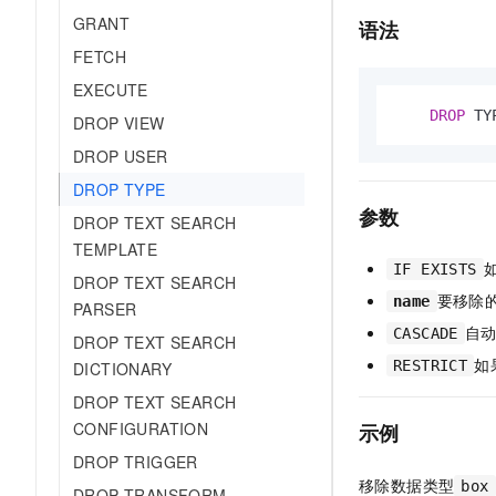
AI 产品 免费试用
网络
GRANT
安全
云开发大赛
语法
Tableau 订阅
1亿+ 大模型 tokens 和 
FETCH
可观测
入门学习赛
中间件
AI空中课堂在线直播课
140+云产品 免费试用
EXECUTE
大模型服务
上云与迁云
产品新客免费试用，最长1
数据库
DROP
 TY
DROP VIEW
生态解决方案
千问AI平台-Token Plan
企业出海
大模型ACA认证体验
DROP USER
大数据计算
助力企业全员 AI 认知与能
行业生态解决方案
DROP TYPE
政企业务
媒体服务
千问AI平台-模型体验
参数
DROP TEXT SEARCH
开发者生态解决方案
在线体验全尺寸、多种模态
TEMPLATE
企业服务与云通信
AI 开发和 AI 应用解决
IF EXISTS
Happy 系列大模型
DROP TEXT SEARCH
域名与网站
要移除
name
PARSER
自
CASCADE
终端用户计算
DROP TEXT SEARCH
如
RESTRICT
DICTIONARY
Serverless
大模型解决方案
DROP TEXT SEARCH
开发工具
CONFIGURATION
示例
快速部署 Dify，高效搭建 
DROP TRIGGER
迁移与运维管理
移除数据类型
box
DROP TRANSFORM