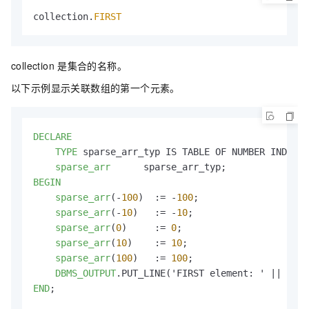
collection.
FIRST
collection
是集合的名称。
以下示例显示关联数组的第一个元素。
DECLARE
TYPE
 sparse_arr_typ IS TABLE OF NUMBER INDEX B
sparse_arr
BEGIN
sparse_arr
(-
100
)  := -
100
;

sparse_arr
(-
10
)   := -
10
;

sparse_arr
(
0
)     := 
0
;

sparse_arr
(
10
)    := 
10
;

sparse_arr
(
100
)   := 
100
;

DBMS_OUTPUT
END
;
