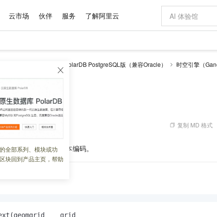
云市场
伙伴
服务
了解阿里云
AI 特惠
数据与 API
成为产品伙伴
企业增值服务
最佳实践
价格计算器
AI 场景体
基础软件
产品伙伴合
阿里云认证
市场活动
配置报价
大模型
larDB
云原生数据库PolarDB PostgreSQL版（兼容Oracle）
时空引擎（Gano
自助选配和估算价格
考
输出
ST_AsText
步到位
域名与网站
智启 AI 普惠权益
产品生态集成认证中心
企业支持计划
云上春晚
Qwen Audio：打造专属 AI 语音助手
千问官方 MaaS 平台，为开发者和 Agent 而生，新用户赠送 1 亿 + tokens 额度
云服务器 EC
一句话生成原生
AI Coding
阿里云Maa
2026 阿里云
为企业打
数据集
Windows
大模型认证
模型
NEW
NEW
格式还原
值低价云产品抢先购
提供智能易用的域名与建站服务
至高享 1亿+免费 tokens，加速 Al 应用落地
Qwen-Audio-3.0-Realtime 端到端实时语音角色扮演
安全可靠、弹
输入一句话想法,
智能编程，一键
产品生态伙伴
专家技术服务
云上奥运之旅
弹性计算合作
阿里云中企出
手机三要素
宝塔 Linux
全部认证
t
价格优势
开源旗舰模型
对象存储 OSS
即刻拥有 DeepSeek-V4-Pro
阿里云 OPC 创新助力计划
云数据库 RD
一键部署幻兽
AI 电商营销
产品生态伙伴工作台
企业增值服务台
云栖战略参考
云存储合作计
云栖大会
身份实名认证
CentOS
训练营
推动算力普惠，释放技术红利
的大模型服务
最高返9万
真正可用的 1M 上下文,一次完成代码全链路开发
轻松解锁专属 DeepSeek-V4-Pro
至高百万元 Token 补贴，加速一人公司成长
稳定、安全、高性价比、高性能的云存储服务
一键购买专属
从图文生成到
复制 MD 格式
 10:02:17
云上的中国
数据库合作计
活动全景
短信
Docker
图片和
自进化智能体
人工智能平台 PAI
5 分钟轻松部署专属 QwenPaw
Token Plan 模型订阅计划
Qoder
高效搭建 AI
AI 广告创作
企业成长
大模型
NEW
HOT
信息公告
看见新力量
云网络合作计
OCR 文字识别
JAVA
级电脑
越聪明
证享300元代金券
一站式AI开发、训练和推理服务
Qwen3.8-Max 首发尝鲜，限时加量 10 倍，夜间低至2折
从聊天伙伴进化为能主动干活的本地数字员工
面向真实软件
图文、视频一
象转换为指定规范的文本编码。
的全部系列、模块或功
Kimi-K3
HappyHors
NEW
魔搭 Mode
loud
服务实践
官网公告
区块回到产品主页，帮助
Kimi 最新旗舰模型，长程编程与推理利器
让文字生成流
金融模力时刻
Salesforce O
版
发票查验
全能环境
Qoder CN
Claude Code + GStack 打造工程团队
千问办公，限时限量积分加倍
云原生数据库 P
低代码高效构
AI 建站
NEW
作计划
计划
创新中心
魔搭 ModelSc
健康状态
让AI从“聊天伙伴”进化为能干活的“数字员工”
覆盖公网/内网、递归/权威、移动APP等全场景解析服务
安装技能 GStack，拥有专属 AI 工程团队
你的AI工作搭子，覆盖日常办公高频场景
基于千问大模型等，支持代码智能生成、研发智能问答
0 代码专业建
客户案例
天气预报查询
操作系统
Deepseek-v4-pro
HappyHors
态合作计划
态智能体模型
旗舰 MoE 大模型，百万上下文与顶尖推理能力
图生视频，流
Compute
同享
容器服务 Kubernetes 版 ACK
万小智 AI 建站低至 15元/月
云防火墙
AI 短剧/漫剧
快递物流查询
WordPress
成为服务伙
高校合作
式云数据仓库
点，立即开启云上创新
提供一站式管理容器应用的 K8s 服务
送.CN域名，送备案服务码
云原生的云上
AI助力短剧
GLM-5.2
Wan2.7-T
Ubuntu