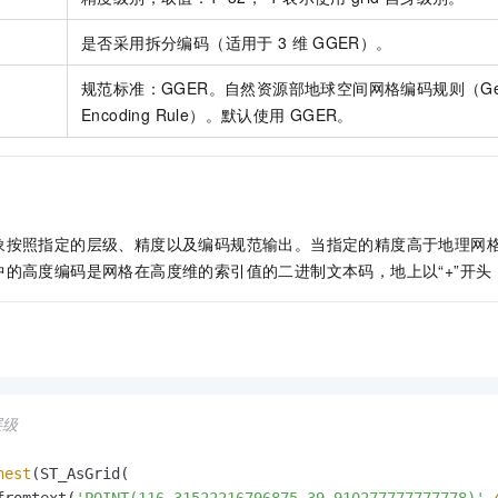
一个 AI 助手
即刻拥有 DeepSeek-R1 满血版
超强辅助，Bol
在企业官网、通讯软件中为客户提供 AI 客服
多种方案随心选，轻松解锁专属 DeepSeek
是否采用拆分编码（适用于
3
维
GGER）。
规范标准：GGER。自然资源部地球空间网格编码规则（GeoSpa
Encoding Rule）。默认使用
GGER。
象按照指定的层级、精度以及编码规范输出。当指定的精度高于地理网
的高度编码是网格在高度维的索引值的二进制文本码，地上以“+”开头，
层级
nest
(ST_AsGrid(

fromtext(
'POINT(116.31522216796875 39.910277777777778)'
,