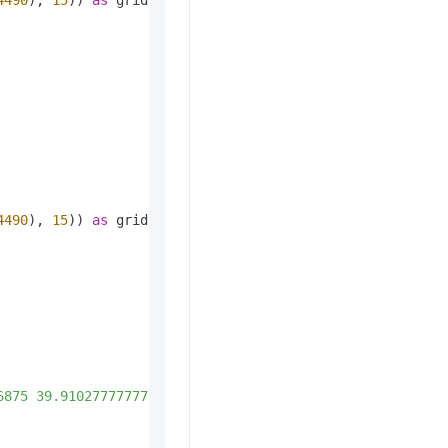
4490
), 
15
)) 
as
6875 39.910277777777778 1001.8)'
::geometry, 
