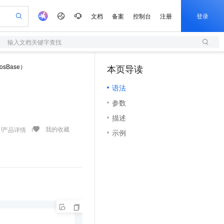
文档
备案
控制台
注册
登录
输入文档关键字查找
验
作计划
器
AI 活动
专业服务
服务伙伴合作计划
开发者社区
加入我们
服务平台百炼
阿里云 OPC 创新助力计划
sBase）
本页导读
（1）
一站式生成采购清单，支持单品或批量购买
S
可编辑精美 PPT 文稿
S产品伙伴计划（繁花）
峰会
造的大模型服务与应用开发平台
轻量应用服务器
Agency Agents：拥有专属领域专家
AI 生产力先锋
Al MaaS 服务伙伴赋能合作
域名
博文
Careers
至高可申请百万元
语法
性可伸缩的云计算服务
 轻松生成专业的 PPT
开启高性价比 AI 编程新体验
先锋实践拓展 AI 生产力的边界
快速构建应用程序和网站，即刻迈出上云第一步
多领域专家智能体,一键组建 AI 虚拟交付团队
Token 补贴，五大权
计划
海大会
伙伴信用分合作计划
商标
问答
社会招聘
参数
益加速 OPC 成功
S
帕鲁游戏服务器
数字证书管理服务（原SSL证书）
HappyHorse 打造一站式影视创作平台
飞天发布时刻
HOT
划
备案
电子书
校园招聘
描述
联机服务器，轻松开启游戏
视频创作，一键激活电商全链路生产力
全托管，含MySQL、PostgreSQL、SQL Server、MariaDB多引擎
实现全站 HTTPS，呈现可信的 Web 访问
所见，即是所愿
可视化编排打通从文字构思到成片全链路闭环
更多支持
我的收藏
产品详情
划
公司注册
镜像站
示例
视频生成
语音识别与合成
 智能体与工作流应用
短信服务
漫剧工坊：一站式动画创作平台
AI 实训营
合作伙伴培训与认证
划
上云迁移
的智能体编程平台
站生成，高效打造优质广告素材
通过阿里云百炼高效搭建AI应用,助力高效开发
快速生产连贯的高质量长漫剧
从基础到进阶，Agent 创客手把手教你
国内短信简单易用，安全可靠，秒级触达，全球覆盖200+国家和地区。
e-1.1-T2V
Qwen3-TTS-Flash
lScope
我要反馈
查询合作伙伴
畅细腻的高质量视频
离线语音合成大模型，多语言方言自适应，低延迟高稳定
n Alibaba Cloud ISV 合作
代维服务
olarDB
建企业门户网站
大数据开发治理平台 DataWorks
10 分钟搭建微信、支付宝小程序
创新加速
ope
登录合作伙伴管理后台
我要建议
站，无忧落地极速上线
以可视化方式快速构建移动和 PC 门户网站
100%兼容MySQL、PostgreSQL，兼容Oracle，支持集中和分布式
高效部署网站，快速应用到小程序
Data Agent 驱动的一站式 Data+AI 开发治理平台
e-1.1-I2V
Cosyvoice-V3-Flash
安全
畅自然，细节丰富
高表现力语音合成大模型，语音克隆听感自然
我要投诉
上云场景组合购
伴
边界网络安全防护产品
漫剧创作，剧本、分镜、视频高效生成
覆盖90%+业务场景，专享组合折扣价
2V
VPN
Fun-ASR