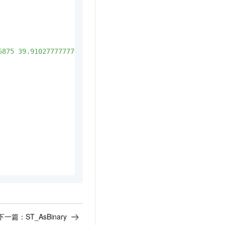
6875 39.910277777777778 1001.8)'
::geometry, 

下一篇：
ST_AsBinary