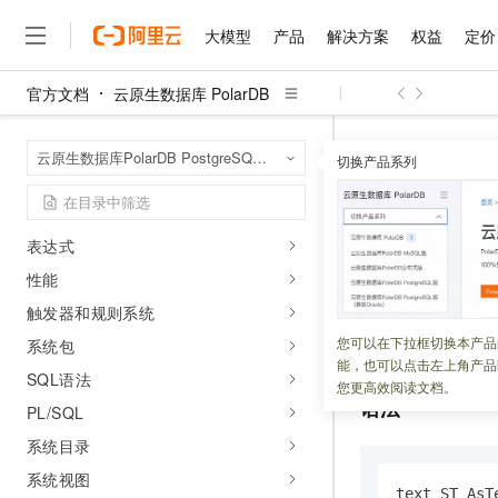
里程碑
大模型
产品
解决方案
权益
定价
客户端和驱动
关键字
官方文档
云原生数据库 PolarDB
数据对象
大模型
产品
解决方案
权益
定价
云市场
伙伴
服务
了解阿里云
精选产品
精选解决方案
普惠上云
产品定价
精选商城
成为销售伙伴
售前咨询
为什么选择阿里云
千问AI平台
集合类型
云原生数据库 Po
首页
云原生数据库PolarDB PostgreSQL版（兼容Oracle）
了解云产品的定价详情
切换产品系列
GeomGrid SQL参
大模型服务平台百炼
睿译宝，AI翻译排版一
普惠上云 官方力荐
分销伙伴
在线服务
网站建设
什么是云计算
大
伪列
大模型服务与应用平台
上传文档即自动完成翻译和
云服务器38元/年起，超
咨询伙伴
函数和操作符
多端小程序
技术领先
ST_AsTex
云上成本管理
售后服务
千问大模型
GLM-5.2：长任务时代
官方推荐返现计划
大模型
表达式
大模型
精选产品
精选解决方案
Salesforce 国际版订阅
稳定可靠
管理和优化成本
多元化、高性能、安全可靠
推荐新用户得奖励，单订单
销售伙伴合作计划
性能
自助服务
更新时间：
2023-10-12
友盟天域
安全合规
人工智能与机器学习
AI
文本生成
无影云电脑
Hermes Agent，打造
云工开物
触发器和规则系统
无影生态合作计划
在线服务
观测云
分析师报告
随时随地安全接入的云上超
自主进化，持久记忆，越用
高校专属算力普惠，学生认
计算
互联网应用开发
将一个地理网格对
您可以在下拉框切换本产品
Qwen3.8-Max
系统包
HOT
Salesforce On Alibaba C
工单服务
能，也可以点击左上角产品
智能体时代全能旗舰模型
Tuya 物联网平台阿里云
研究报告与白皮书
云解析DNS
快速拥有专属 OpenClaw
SQL语法
Consulting Partner 合
大数据
容器
您更高效阅读文档。
免费试用
短信专区
语法
PL/SQL
蓝凌 OA
Qwen3.7-Plus
AI 大模型销售与服务生
现代化应用
存储
天池大赛
能看、能想、能动手的多模
系统目录
云原生大数据计算服务 Max
解决方案免费试用 新老
电子合同
面向分析的企业级SaaS模
最高领取价值200元试用
安全
网络与CDN
系统视图
AI 算法大赛
Qwen3-VL-Plus
畅捷通