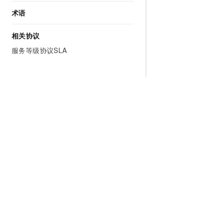
术语
相关协议
服务等级协议SLA
为什么选择阿里云
大模型
产品和定
什么是云计算
千问大模型
全部产品
全球基础设施
大模型服务
免费试用
技术领先
AI应用构建
产品动态