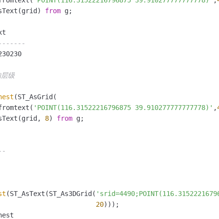
sText(grid) 
from
 g;

-------
30230

的层级
nest
(ST_AsGrid(

fromtext(
'POINT(116.31522216796875 39.910277777777778)'
,
sText(grid, 
8
) 
from
 g;

--
st
(ST_AsText(ST_As3DGrid(
'srid=4490;POINT(116.3152221679
20
)));
