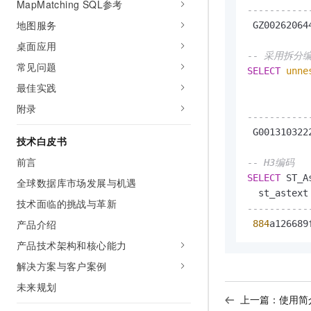
MapMatching SQL参考
-----------
地图服务
 GZ002620644
桌面应用
-- 采用拆分
常见问题
SELECT
unne
最佳实践
附录
-----------
 G001310322
技术白皮书
前言
-- H3编码
SELECT
 ST_A
全球数据库市场发展与机遇
技术面临的挑战与革新
-----------
产品介绍
884
a126689
产品技术架构和核心能力
解决方案与客户案例
未来规划
上一篇：
使用简