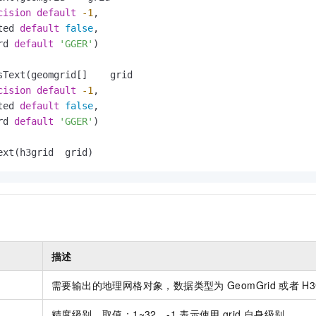
服务生态伙伴
视觉 Coding、空间感知、多模态思考等全面升级
1M上下文，专为长程任务能力而生
云工开物
企业应用
Night Plan 支持 Qwen 3.8-Max
AI 办公
NEW
cision
default
-1
,

Red Hat
30+ 款产品免费体验
夜间 5 折，Qwen/Meoo/TokenPlan 客户专享
AI智能应用
ted 
default
false
,

科研合作
ERP
rd 
default
'GGER'
)

堂（旗舰版）
SUSE
智能客服
AI 应用构建
大模型原生
CRM
2个月
自动承接线索
建站小程序
Qoder
大模型服务平台百炼-应用模版
OA 办公系统
cision
default
-1
,

HOT
NEW
面向真实软件
ted 
default
false
,

个人版上线、团队版降价；千问3.8-Max首发发尝鲜
丰富多元化的应用模版和解决方案
力提升
财税管理
模板建站
rd 
default
'GGER'
)

万有无界
大模型服务平台百炼-智能体
400电话
定制建站
的模型效果
灵活可视化地构建企业级 Agent
ext(h3grid  grid)
方案
广告营销
模板小程序
秒悟
人工智能平台 PAI
定制小程序
云端极速 AI 
新一代 AI 视频生成模型，深度适配广告营销等场景
AI Native 的算法工程平台，一站式完成建模、训练、推理服务部署
APP 开发
建站系统
描述
AI 应用
10分钟微调：让0.6B模型媲美235B模型
多模态数据信
需要输出的地理网格对象，数据类型为
GeomGrid
或者
H3
依托云原生高可用架构,实现Dify私有化部署
用1%尺寸在特定领域达到大模型90%以上效果
精度级别，取值：1~32，-1
表示使用
grid
自身级别。