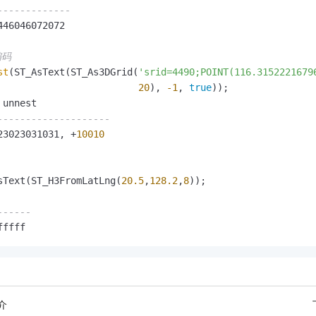
-------------
46046072072

编码
st
(ST_AsText(ST_As3DGrid(
'srid=4490;POINT(116.3152221679
20
), 
-1
, 
true
));

--------------------
23023031031, 
+
10010
sText(ST_H3FromLatLng(
20.5
,
128.2
,
8
));

------
fffff
介