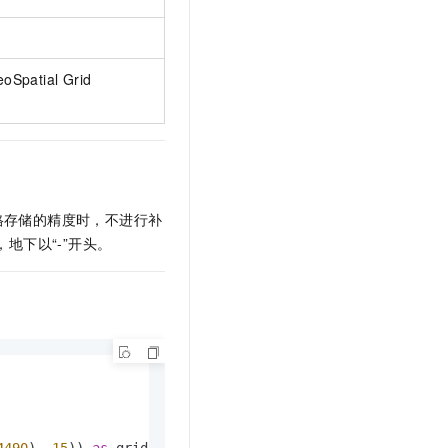
t.diy 一步搞定创意建站
构建大模型应用的安全防护体系
通过自然语言交互简化开发流程,全栈开发支持
通过阿里云安全产品对 AI 应用进行安全防护
tial Grid
格存储的精度时，不进行补
地下以“-”开头。
4490
), 
15
)) 
as