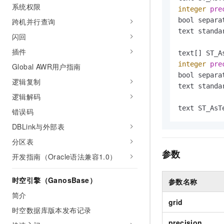
系统权限
AI 产品 免费试用
网络
integer
pre
安全
云开发大赛
Tableau 订阅
1亿+ 大模型 tokens 和 
bool separa
跨机并行查询
可观测
入门学习赛
中间件
text standa
AI空中课堂在线直播课
闪回
140+云产品 免费试用
大模型服务
上云与迁云
产品新客免费试用，最长1
插件
数据库
生态解决方案
千问AI平台-Token Plan
integer
pre
Global AWR用户指南
企业出海
大模型ACA认证体验
大数据计算
bool separa
逻辑复制
助力企业全员 AI 认知与能
行业生态解决方案
text standa
政企业务
媒体服务
千问AI平台-模型体验
逻辑解码
开发者生态解决方案
在线体验全尺寸、多种模态
text ST_AsT
错误码
企业服务与云通信
AI 开发和 AI 应用解决
DBLink与外部表
Happy 系列大模型
域名与网站
分区表
参数
终端用户计算
开发指南（Oracle语法兼容1.0）
Serverless
大模型解决方案
时空引擎（GanosBase）
参数名称
开发工具
简介
快速部署 Dify，高效搭建 
grid
时空数据库版本发布记录
迁移与运维管理
precision