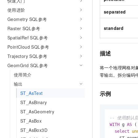
快速入门
10 分钟在聊天系统中增加
专有云
使用进阶
separated
Geometry SQL参考
standard
Raster SQL参考
SpatialRef SQL参考
PointCloud SQL参考
描述
Trajectory SQL参考
GeomGrid SQL参考
将一个地理网格对
使用简介
零输出。拆分编码中
输出
示例
ST_AsText
ST_AsBinary
ST_AsGeometry
-- 使用默认
ST_AsBox
WITH
 g 
AS
 (

ST_AsBox3D
select
un
    ST_geom