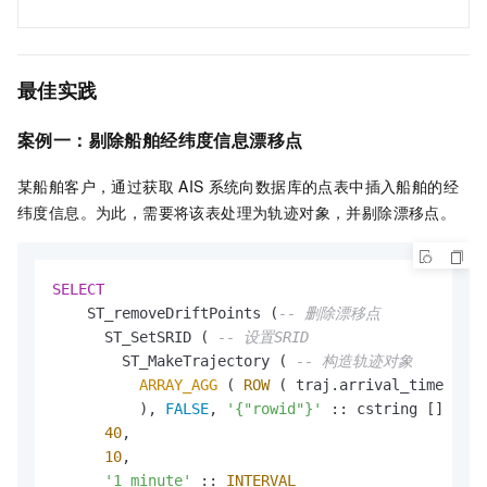
最佳实践
案例一：剔除
船舶经纬度信息漂移点
某船舶客户，通过获取
AIS
系统向数据库的点表中插入船舶的经
纬度信息。为此，需要将该表处理为轨迹对象，并剔除漂移点。
SELECT
    ST_removeDriftPoints (
-- 删除漂移点
      ST_SetSRID ( 
-- 设置SRID
        ST_MakeTrajectory ( 
-- 构造轨迹对象
ARRAY_AGG
 ( 
ROW
 ( traj.arrival_time :: 
T
          ), 
FALSE
, 
'{"rowid"}'
 :: cstring [] ), 
4
40
,

10
,

'1 minute'
 :: 
INTERVAL