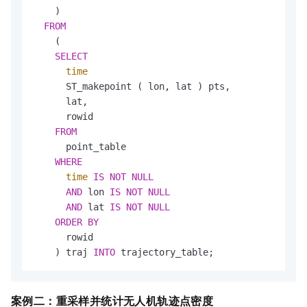
    ) 

FROM
    (

SELECT
time
      ST_makepoint ( lon, lat ) pts,

      lat,

      rowid 

FROM
      point_table

WHERE
time
IS
NOT
NULL
AND
 lon 
IS
NOT
NULL
AND
 lat 
IS
NOT
NULL
ORDER
BY
      rowid 

    ) traj 
INTO
 trajectory_table;
案例二：
重采样并统计无人机轨迹点密度