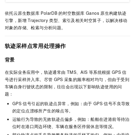
依托
云原生数据库
PolarDB
的时空数据库
Ganos
原生构建轨迹
引擎，新增
Trajectory
类型、索引及相关时空算子，以解决移动
对象的存储、检索与分析问题。
轨迹采样点常用处理操作
背景
在实际业务应用中，轨迹通常由
TMS、AIS
等系统根据
GPS
信
号进行采样并入库。尽管
GPS
采集的频率相对均匀，但由于受到
车辆自身行驶状态的限制，往往会出现以下影响轨迹使用的问
题：
GPS
信号引起的轨迹点异常，例如：由于
GPS
信号不良导致
的定位点漂移所产生的噪点等。
运输行为导致的无效轨迹点偏多，例如：船舶在进港前等待泊
位时在港口周边环绕、车辆在服务区停留休息等情况。
部分轨迹点的丢失导致整条轨迹的采样不均匀，例如：由于设