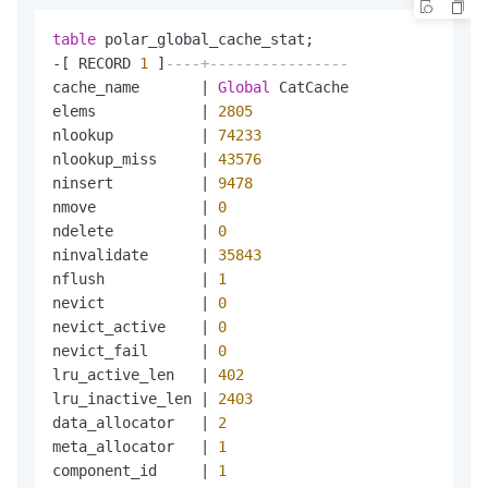
table
-
[ RECORD 
1
 ]
----+----------------
cache_name       
|
Global
 CatCache

elems            
|
2805
nlookup          
|
74233
nlookup_miss     
|
43576
ninsert          
|
9478
nmove            
|
0
ndelete          
|
0
ninvalidate      
|
35843
nflush           
|
1
nevict           
|
0
nevict_active    
|
0
nevict_fail      
|
0
lru_active_len   
|
402
lru_inactive_len 
|
2403
data_allocator   
|
2
meta_allocator   
|
1
component_id     
|
1