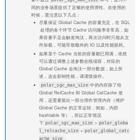
同的业务场景提供了足够的使用弹性。在使用的
时候，需注意以下几点：
尽量保证
Global Cache
的容量充足，在
SQL
处理的各个环节
Cache
访问频率非常高，如
果容量不足会触发淘汰，再次访问时只能从文
件加载，可能导致额外的
IO
以及性能损耗。
如果某个
Cache
当前的容量都已用满，依然
可以通过调整上述参数在线缩容，对应的
Global Cache
会淘汰一部分数据，如上所
述，这会影响性能，请谨慎操作。
中的内存除了给
polar_sgc_max_size
Global RelCache
和
Global CatCache
使
用，还需要留出一部分用作管理内存（维护
Global Cache
的正常运转，例如，内部
hashtable
等），所以正常情况
下
>
polar_sgc_max_size
polar_globa
+
l_relcache_size
polar_global_catc
。
ache_size