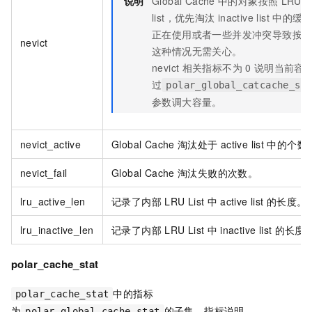
说明
Global Cache
中的对象按照
LRU
list，优先淘汰
inactive list
中的缓
正在使用或者一些并发冲突导致按
nevict
这种情况无需关心。
nevict
相关指标不为
0
说明当前容
过
polar_global_catcache_si
参数调大容量。
nevict_active
Global Cache
淘汰处于
active list
中的个数
nevict_fail
Global Cache
淘汰失败的次数。
lru_active_len
记录了内部
LRU List
中
active list
的长度。
lru_inactive_len
记录了内部
LRU List
中
inactive list
的长度
polar_cache_stat
中的指标
polar_cache_stat
为
的子集，指标说明
polar_global_cache_stat