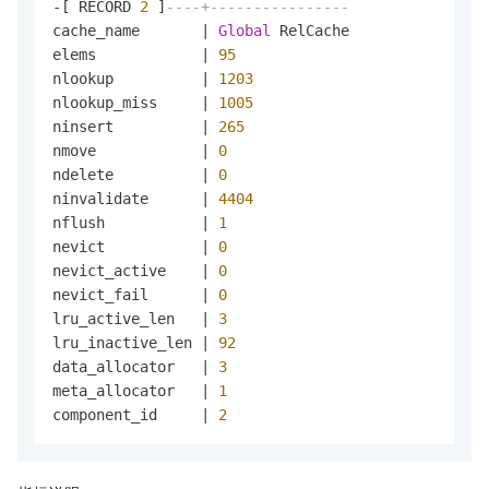
-
[ RECORD 
2
 ]
----+----------------
cache_name       
|
Global
 RelCache

elems            
|
95
nlookup          
|
1203
nlookup_miss     
|
1005
ninsert          
|
265
nmove            
|
0
ndelete          
|
0
ninvalidate      
|
4404
nflush           
|
1
nevict           
|
0
nevict_active    
|
0
nevict_fail      
|
0
lru_active_len   
|
3
lru_inactive_len 
|
92
data_allocator   
|
3
meta_allocator   
|
1
component_id     
|
2