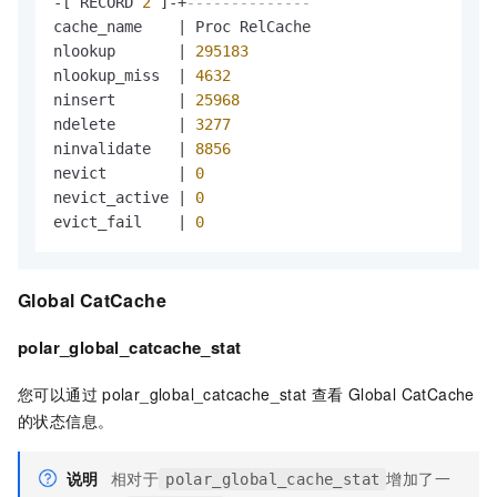
-
[ RECORD 
2
 ]
-
+
--------------
cache_name    
|
 Proc RelCache

nlookup       
|
295183
nlookup_miss  
|
4632
ninsert       
|
25968
ndelete       
|
3277
ninvalidate   
|
8856
nevict        
|
0
nevict_active 
|
0
evict_fail    
|
0
Global CatCache
polar_global_catcache_stat
您可以通过
polar_global_catcache_stat
查看
Global CatCache
的状态信息。
说明
相对于
增加了一
polar_global_cache_stat