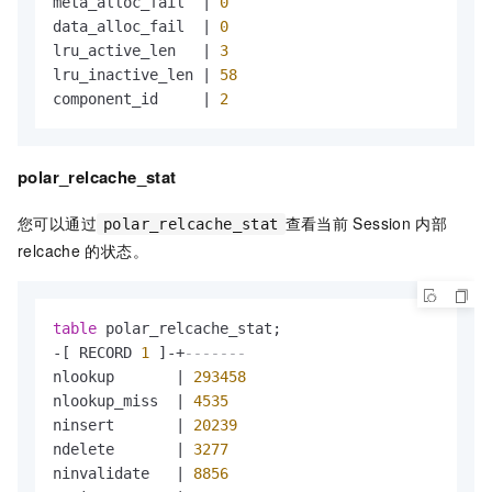
meta_alloc_fail  
|
0
data_alloc_fail  
|
0
lru_active_len   
|
3
lru_inactive_len 
|
58
component_id     
|
2
polar_relcache_stat
您可以通过
查看当前
Session
内部
polar_relcache_stat
relcache
的状态。
table
-
[ RECORD 
1
 ]
-
+
-------
nlookup       
|
293458
nlookup_miss  
|
4535
ninsert       
|
20239
ndelete       
|
3277
ninvalidate   
|
8856