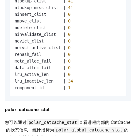
nlookup_clist       
|
41
nlookup_miss_clist  
|
41
ninsert_clist       
|
0
nmove_clist         
|
0
ndelete_clist       
|
0
ninvalidate_clist   
|
0
nevict_clist        
|
0
neivct_active_clist 
|
0
rehash_fail         
|
0
meta_alloc_fail     
|
0
data_alloc_fail     
|
0
lru_active_len      
|
0
lru_inactive_len    
|
34
component_id        
|
1
polar_catcache_stat
您可以通过
查看进程内部的
CatCache
polar_catcache_stat
的状态信息，统计指标为
的
polar_global_catcache_stat