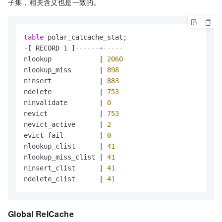
子集，相关含义也是一致的。
table
-
[ RECORD 
1
 ]
------+-----
nlookup            
|
2060
nlookup_miss       
|
898
ninsert            
|
883
ndelete            
|
753
ninvalidate        
|
0
nevict             
|
753
nevict_active      
|
2
evict_fail         
|
0
nlookup_clist      
|
41
nlookup_miss_clist 
|
41
ninsert_clist      
|
41
ndelete_clist      
|
41
Global RelCache