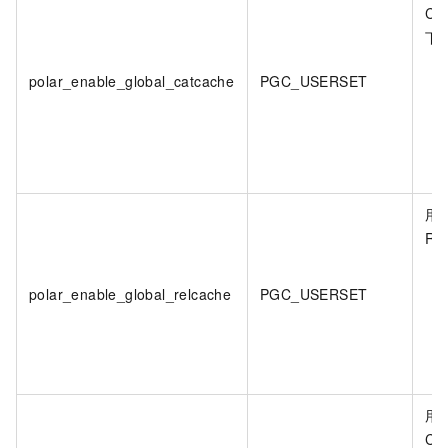
Ca
下
polar_enable_global_catcache
PGC_USERSET
用
Re
polar_enable_global_relcache
PGC_USERSET
用
Ca