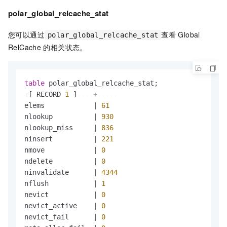
polar_global_relcache_stat
您可以通过
查看
Global
polar_global_relcache_stat
RelCache
的相关状态。
table
-
[ RECORD 
1
 ]
----+-----
elems            
|
61
nlookup          
|
930
nlookup_miss     
|
836
ninsert          
|
221
nmove            
|
0
ndelete          
|
0
ninvalidate      
|
4344
nflush           
|
1
nevict           
|
0
nevict_active    
|
0
nevict_fail      
|
0