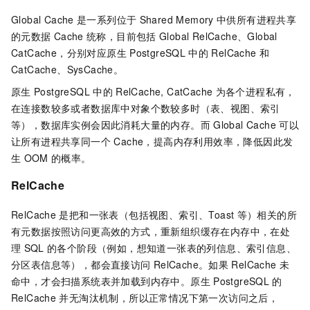
Global Cache
是一系列位于
Shared Memory
中供所有进程共享
的元数据
Cache
统称，目前包括
Global RelCache、Global
CatCache，分别对应原生
PostgreSQL
中的
RelCache
和
CatCache、SysCache。
原生
PostgreSQL
中的
RelCache, CatCache
为各个进程私有，
在连接数较多或者数据库中对象个数较多时（表、视图、索引
等），数据库实例会因此消耗大量的内存。而
Global Cache
可以
让所有进程共享同一个 Cache，提高内存利用效率，降低因此发
生
OOM
的概率。
RelCache
RelCache
是把和一张表（包括视图、索引、Toast
等）相关的所
有元数据按照访问更高效的方式，重新组织缓存在内存中，在处
理
SQL
的各个阶段（例如，想知道一张表的列信息、索引信息、
分区表信息等），都会直接访问
RelCache。如果
RelCache
未
命中，才会扫描系统表并加载到内存中。原生
PostgreSQL
的
RelCache
并无淘汰机制，所以正常情况下第一次访问之后，