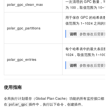
一次清理的
GPC
数量，可
polar_gpc_clean_max
为
100，取值范围为
10~10
用于保存
GPC
的哈希表数
值范围为
1~1024
之间的数
polar_gpc_partitions
说明
参数修改后需要重
每个哈希表中的最大条目数
1024，取值范围为
1~1000
polar_gpc_entries
说明
参数修改后需要重
使用指南
全局执行计划缓存（Global Plan Cache）功能的所有监控接口都
在
插件中，执行以下命令，创建插件。
polar_gpc