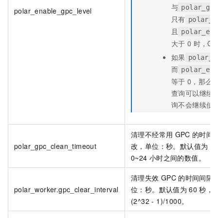
与
polar_gp
polar_enable_gpc_level
只有
polar_g
且
polar_en
大于
0
时，GP
如果
polar_g
而
polar_en
等于
0，那么
查询可以继续
询不会继续使
清理不经常用
GPC
的时间
polar_gpc_clean_timeout
改，单位：秒。默认值为
1
0~24
小时之间的数值。
清理失效
GPC
的时间间隔
polar_worker.gpc_clear_interval
位：秒。默认值为
60
秒，
(2^32 - 1)/1000。