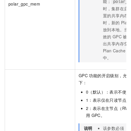
能；
polar_g
polar_gpc_mem
时，集群在启
置的共享内存
时，新的
Plan
放到本地。当
效的
GPC
被
出共享内存空
Plan Cache
会
中。
GPC
功能的开启级别，允
下：
0（默认）：表示不使用
1：表示仅在只读节点（
2：表示在主节点（RW
用
GPC。
说明
该参数必须