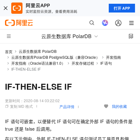
打开 APP
云原生数据库 PolarDB
云原生数据库 PolarDB
首页
云原生数据库PolarDB PostgreSQL版（兼容Oracle）
开发指南
开发指南（Oracle语法兼容1.0）
开发存储过程
IF 语句
IF-THEN-ELSE IF
IF-THEN-ELSE IF
更新时间：
2020-08-14 03:22:02
复制 MD 格式
我的收藏
产品详情
IF
语句可嵌套，以便替代
IF
语句可在确定外部
IF
语句的条件是
true
还是
false
后调用。
在以下示例中，外部 IF-THEN-ELSE 语句测试员工是否具有佣