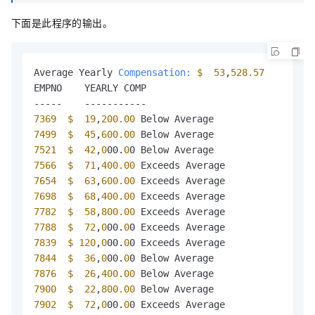
下面是此程序的输出。
Average Yearly 
Compensation:
$ 
53
,
528.57
EMPNO    YEARLY COMP

7369
$ 
19
,
200.00
7499
$ 
45
,
600.00
7521
$ 
42
,
0
00.
0
7566
$ 
71
,
400.00
7654
$ 
63
,
600.00
7698
$ 
68
,
400.00
7782
$ 
58
,
800.00
7788
$ 
72
,
0
00.
0
7839
$ 
120
,
0
00.
0
7844
$ 
36
,
0
00.
0
7876
$ 
26
,
400.00
7900
$ 
22
,
800.00
7902
$ 
72
,
0
00.
0