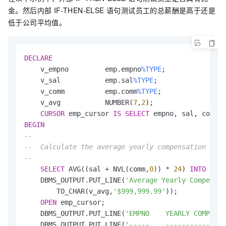
金。然后内部 IF-THEN-ELSE 语句测试员工的总薪酬是高于还是
低于公司平均值。
DECLARE
    v_empno         emp.empno
%TYPE
;

    v_sal           emp.sal
%TYPE
;

    v_comm          emp.comm
%TYPE
;

    v_avg           NUMBER(
7
,
2
);

CURSOR
 emp_cursor 
IS
SELECT
 empno, sal, comm 
F
BEGIN
--
--  Calculate the average yearly compensation in t
--
SELECT
 AVG((sal + NVL(comm,
0
)) * 
24
) 
INTO
 v_av
    DBMS_OUTPUT.PUT_LINE(
'Average Yearly Compensat
        TO_CHAR(v_avg,
'$999,999.99'
));

OPEN
 emp_cursor;

    DBMS_OUTPUT.PUT_LINE(
'EMPNO    YEARLY COMP'
);

    DBMS_OUTPUT.PUT_LINE(
'-----    -----------'
);
