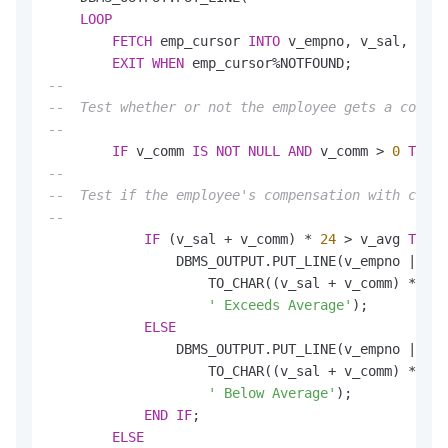
LOOP
FETCH
 emp_cursor 
INTO
 v_empno, v_sal, v_co
EXIT
WHEN
--
--  Test whether or not the employee gets a commis
--
IF
 v_comm 
IS
NOT
NULL
AND
 v_comm > 
0
THEN
--
--  Test if the employee's compensation with commi
--
IF
 (v_sal + v_comm) * 
24
 > v_avg 
THEN
                DBMS_OUTPUT.PUT_LINE(v_empno || 
' 
                    TO_CHAR((v_sal + v_comm) * 
24
,
' Exceeds Average'
);

ELSE
                DBMS_OUTPUT.PUT_LINE(v_empno || 
' 
                    TO_CHAR((v_sal + v_comm) * 
24
,
' Below Average'
);

END
IF
;

ELSE