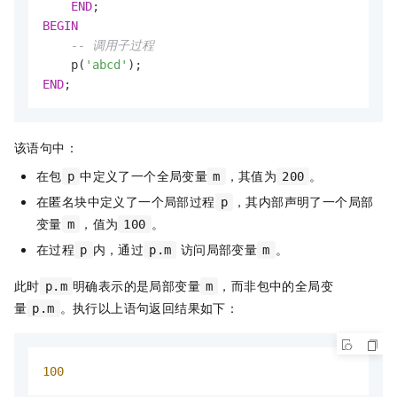
END
BEGIN
-- 调用子过程
    p(
'abcd'
END
;
该语句中：
在包
中定义了一个全局变量
，其值为
。
p
m
200
在匿名块中定义了一个局部过程
，其内部声明了一个局部
p
变量
，值为
。
m
100
在过程
内，通过
访问局部变量
。
p
p.m
m
此时
明确表示的是局部变量
，而非包中的全局变
p.m
m
量
。执行以上语句返回结果如下：
p.m
100