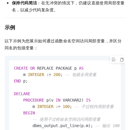
保持代码简洁
：在无冲突的情况下，仍建议直接使用局部变量
名，以减少代码复杂度。
示例
以下示例为您展示如何通过函数命名空间访问局部变量，并区分
同名的包级变量：
CREATE
OR
 REPLACE PACKAGE p 
AS
    m 
INTEGER
 :
=
200
; 
-- 包级全局变量
END
 p;

DECLARE
PROCEDURE
 p(v 
IN
 VARCHAR2) 
IS
        m 
INTEGER
 :
=
100
; 
-- 子过程内局部变量
BEGIN
-- 使用子过程命名空间访问局部变量
        dbms_output.put_line(p.m); 
-- 输出 100