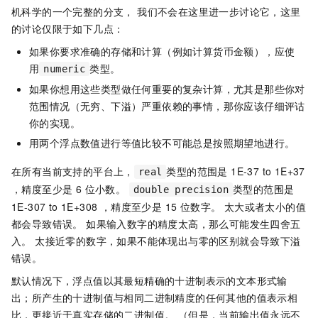
机科学的一个完整的分支， 我们不会在这里进一步讨论它，这里
的讨论仅限于如下几点：
如果你要求准确的存储和计算（例如计算货币金额），应使
用
类型。
numeric
如果你想用这些类型做任何重要的复杂计算，尤其是那些你对
范围情况（无穷、下溢）严重依赖的事情，那你应该仔细评诂
你的实现。
用两个浮点数值进行等值比较不可能总是按照期望地进行。
在所有当前支持的平台上，
类型的范围是 1E-37 to 1E+37
real
，精度至少是 6 位小数。
类型的范围是
double precision
1E-307 to 1E+308 ，精度至少是 15 位数字。 太大或者太小的值
都会导致错误。 如果输入数字的精度太高，那么可能发生四舍五
入。 太接近零的数字，如果不能体现出与零的区别就会导致下溢
错误。
默认情况下，浮点值以其最短精确的十进制表示的文本形式输
出；所产生的十进制值与相同二进制精度的任何其他的值表示相
比，更接近于真实存储的二进制值。 （但是，当前输出值永远不