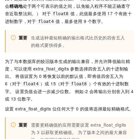
会
精确地
处于两个可表示的值之间，以免输入程序不能正确遵守
舍近取整法则。） 对于
值，此值最多使用 17 个有效十
float8
进制数字，对于
值，最多使用 9 个数字。
float4
重要
生成这种最短精确的输出格式比历史的四舍五入
的格式要快得多。
为了与本数据库的较旧版本生成的输出兼容，并允许降低输出精
度，可以使用 extra_float_digits 参数选择四舍五入的十进制输
出。 将值设置为 0 将恢复以前的默认值，即将值四舍五入为
6（对于
）或 15（对于
）个有效的十进制数
float4
float8
字。 设置负值会进一步减少位数。 例如-2 会将输出分别舍入到 4
或 13 位数字。
设置 extra_float_digits 位任何大于 0 的值将选择最短精确格式。
重要
需要更精确值的应用需要设置 extra_float_digits
为 3 以获取更精确值。 为了版本之间的最大兼容