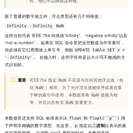
性，他们可以继续这样做。
除了普通的数字值之外，浮点类型还有几个特殊值：
Infinity
-Infinity
NaN
这些分别代表 IEEE 754 特殊值“infinity”、“negative infinity”以及
“not-a-number”， 如果在 SQL 命令里把这些数值当作常量写，
你必须在它们周围放上单引号，例如
UPDATE table SET x =
。 在输入时，这些字符串是以大小写不敏感的方
'-Infinity'
式识别的。
重要
IEEE754 指定
不应该与任何其他浮点值（包
NaN
括
）相等。为了允许浮点值被排序或者在基
NaN
于树的索引中使用，本数据库将
值视为相
NaN
等，并且比所有非
值要更大。
NaN
本数据库还支持 SQL 标准表示法
和
用
float
float(``p``)
于声明非精确的数字类型。在这里，
指定以
二进制
位表示的最
p
低可接受精度。 在选取
类型的时候，本数据库接