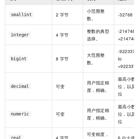
小范围整
2
字节
-32768 to
smallint
数。
整数的典型
-2147483
4
字节
integer
选择。
+2147483
-9223372
大范围整
8
字节
to
bigint
数。
+9223372
最高小数
用户指定精
可变
位，以及
decimal
度，精确。
位
最高小数
用户指定精
可变
位，以及
numeric
度，精确。
位
可变精度，
4
字节
6
位十进
real