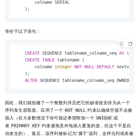
        colname SERIAL

    );
等价于以下语句：
CREATE
 SEQUENCE tablename_colname_seq 
AS
integ
CREATE
TABLE
 tablename (

        colname 
integer
NOT
NULL
DEFAULT
 nextval(
'
    );

ALTER
 SEQUENCE tablename_colname_seq OWNED 
BY
 
因此，我们就创建了一个整数列并且把它的缺省值安排为从一个
序列发生器取值。应用了一个
约束以确保空值不会被
NOT NULL
插入（在大多数情况下你可能还希望附加一个
或
UNIQUE
者
约束避免意外地插入重复的值，但这个不是自
PRIMARY KEY
动发生的）。最后，该序列被标记为“属于”该列，这样当列或表被