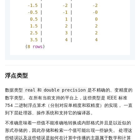
-1.5
|
-2
|
-2
-0.5
|
-1
|
-0
0.5
|
1
|
0
1.5
|
2
|
2
2.5
|
3
|
2
3.5
|
4
|
4
    (
8
rows
)
浮点类型
数据类型
和
是不精确的、变精度的
real
double precision
数字类型。 在所有当前支持的平台上，这些类型是 IEEE 标准
754 二进制浮点算术（分别对应单精度和双精度）的实现， 一直
到下层处理器、操作系统和支持它的编译器。
不准确意味着一些值不能准确地转换成内部格式并且是以近似的
形式存储的，因此存储和检索一个值可能出现一些缺失。 处理这
些错误以及这些错误是如何在计算中传播的主题属于数学和计算