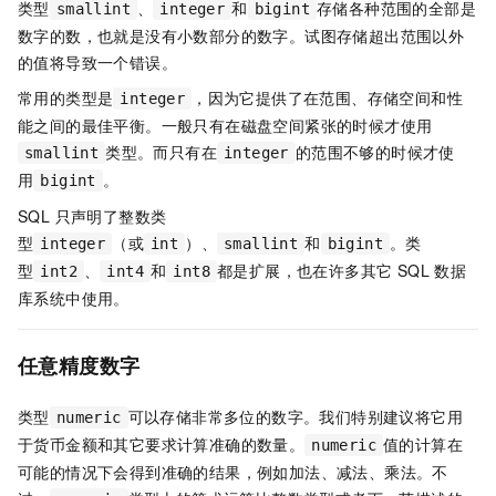
类型
、
和
存储各种范围的全部是
smallint
integer
bigint
数字的数，也就是没有小数部分的数字。试图存储超出范围以外
的值将导致一个错误。
常用的类型是
，因为它提供了在范围、存储空间和性
integer
能之间的最佳平衡。一般只有在磁盘空间紧张的时候才使用
类型。而只有在
的范围不够的时候才使
smallint
integer
用
。
bigint
SQL 只声明了整数类
型
（或
）、
和
。类
integer
int
smallint
bigint
型
、
和
都是扩展，也在许多其它 SQL 数据
int2
int4
int8
库系统中使用。
任意精度数字
类型
可以存储非常多位的数字。我们特别建议将它用
numeric
于货币金额和其它要求计算准确的数量。
值的计算在
numeric
可能的情况下会得到准确的结果，例如加法、减法、乘法。不