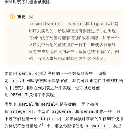
删除时该序列也会被删除。
重要
因
为
、
和
是
smallserial
serial
bigserial
用序列实现的，所以即使没有删除过行，在出现
在列中的序列值可能有“空洞”或者间隙。如果一个
从序列中分配的值被用在一行中，即使该行最终
没有被成功地插入到表中，该值也被“用掉”了。例
如，当插入事务回滚时就会发生这种情况。
要使用
列插入序列的下一个数值到表中， 请指
serial
定
列应该被赋予其缺省值。我们可以通过在
语
serial
INSERT
句中把该列排除在列列表之外来实现，也可以通过使
用
关键字来实现。
DEFAULT
类型名
和
是等效的： 两个都创
serial
serial4
建
列。类型名
和
也一样，只
integer
bigserial
serial8
不过它们创建一个
列。如果你预计在表的生存期中使用
bigint
31
的标识符数目超过 2
个，那么你应该使用
。类型
bigserial