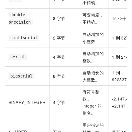
不精确。
可变精度，
double
8
字节
15
位十进
不精确。
precision
自动增加的
2
字节
1
到
3276
smallserial
小整数。
自动增加的
4
字节
1
到
2147
serial
整数。
自动增长的
1
到
8
字节
bigserial
大整数。
92233720
有符号整
数，
-2,147,4
BINARY_INTEGER
4
字节
integer
的
+2,147,48
别名。
用户指定的