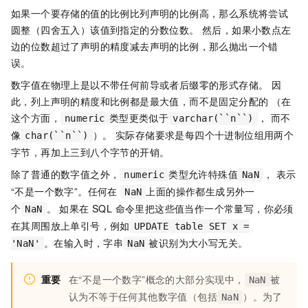
如果一个要存储的值的比例比列声明的比例高，那么系统将尝试
圆整（四舍五入）该值到指定的分数位数。 然后，如果小数点左
边的位数超过了声明的精度减去声明的比例，那么抛出一个错
误。
数字值在物理上是以不带任何前导或者后缀零的形式存储。 因
此，列上声明的精度和比例都是最大值，而不是固定分配的 （在
这个方面，
类型更类似于
， 而不
numeric
varchar(``n``)
像
）。 实际存储要求是每四个十进制位组用两个
char(``n``)
字节，再加上三到八个字节的开销。
除了普通的数字值之外，
类型允许特殊值
， 表示
numeric
NaN
“不是一个数字”。任何在
上面的操作都生成另外一
NaN
个
。 如果在 SQL 命令里把这些值当作一个常量写，你必须
NaN
在其周围放上单引号，例如
UPDATE table SET x =
。在输入时，字串
被识别为大小写无关。
'NaN'
NaN
重要
在“不是一个数字”概念的大部分实现中，
被
NaN
认为不等于任何其他数字值（包括
）。为了
NaN