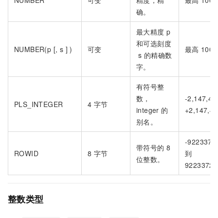
NUMBER
可变
精度，精
最高
1000
确。
最大精度
p
和可选刻度
NUMBER(p [, s ] )
可变
最高
1000
s
的精确数
字。
有符号整
数，
-2,147,4
PLS_INTEGER
4
字节
integer
的
+2,147,48
别名。
-9223372
带符号的
8
ROWID
8
字节
到
位整数。
92233720
整数类型