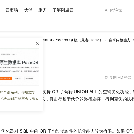
云市场
伙伴
服务
了解阿里云
AI 特惠
数据与 API
成为产品伙伴
企业增值服务
最佳实践
价格计算器
AI 场景体
基础软件
产品伙伴合
阿里云认证
市场活动
配置报价
大模型
larDB
云原生数据库PolarDB PostgreSQL版（兼容Oracle）
自研内核能力
自助选配和估算价格
LL
新方式
域名与网站
睿译宝，AI翻译排版一步到位
智启 AI 普惠权益
产品生态集成认证中心
企业支持计划
云上春晚
千问官方 MaaS 平台，为开发者和 Agent 而生，新用户赠送 1 亿 + tokens 额度
云服务器 EC
AI Coding
阿里云Maa
2026 阿里云
为企业打
数据集
Windows
大模型认证
模型
NEW
交付可用成果
值低价云产品抢先购
提供智能易用的域名与建站服务
上传文档即自动完成翻译和格式还原
至高享 1亿+免费 tokens，加速 Al 应用落地
安全可靠、弹
智能编程，一键
产品生态伙伴
专家技术服务
云上奥运之旅
弹性计算合作
阿里云中企出
手机三要素
宝塔 Linux
全部认证
NION ALL
价格优势
有专属领域专家
对象存储 OSS
GLM-5.2：长任务时代开源旗舰模型
阿里云 OPC 创新助力计划
云数据库 RD
即刻拥有 DeepS
AI 电商营销
产品生态伙伴工作台
企业增值服务台
云栖战略参考
云存储合作计
云栖大会
身份实名认证
CentOS
训练营
推动算力普惠，释放技术红利
的大模型服务
最高返9万
多领域专家智能体,一键组建 AI 虚拟交付团队
至高百万元 Token 补贴，加速一人公司成长
稳定、安全、高性价比、高性能的云存储服务
真正可用的 1M 上下文,一次完成代码全链路开发
轻松解锁专属 Dee
从图文生成到
复制 MD 格式
 11:48:37
云上的中国
数据库合作计
活动全景
短信
Docker
图片和
站式影视创作平台
人工智能平台 PAI
Hermes Agent，打造自进化智能体
Token Plan 模型订阅计划
Qoder
5 分钟轻松部署
AI 广告创作
企业成长
大模型
NEW
信息公告
看见新力量
云网络合作计
OCR 文字识别
JAVA
级电脑
证享300元代金券
可视化编排打通从文字构思到成片全链路闭环
一站式AI开发、训练和推理服务
自主进化，持久记忆，越用越聪明
Qwen3.8-Max 首发尝鲜，限时加量 10 倍，夜间低至2折
面向真实软件
图文、视频一
SQL
版（兼容
Oracle）
支持
OR
子句转
UNION ALL
的查询优化功能，
的全部系列、模块或功
Kimi-K3
HappyHors
NEW
魔搭 Mode
loud
服务实践
官网公告
区块回到产品主页，帮助
转换成
UNION ALL
形式，再进行基于代价的路径选择，得到更优的执
Kimi 最新旗舰模型，长程编程与推理利器
让文字生成流
金融模力时刻
Salesforce O
版
发票查验
全能环境
Qoder CN
Claude Code + GStack 打造工程团队
千问办公，限时限量积分加倍
云原生数据库 P
低代码高效构
AI 建站
NEW
作计划
计划
创新中心
魔搭 ModelSc
健康状态
让AI从“聊天伙伴”进化为能干活的“数字员工”
覆盖公网/内网、递归/权威、移动APP等全场景解析服务
安装技能 GStack，拥有专属 AI 工程团队
你的AI工作搭子，覆盖日常办公高频场景
基于千问大模型等，支持代码智能生成、研发智能问答
0 代码专业建
客户案例
天气预报查询
操作系统
Deepseek-v4-pro
HappyHors
态合作计划
态智能体模型
旗舰 MoE 大模型，百万上下文与顶尖推理能力
图生视频，流
Compute
同享
容器服务 Kubernetes 版 ACK
万小智 AI 建站低至 15元/月
云防火墙
AI 短剧/漫剧
快递物流查询
WordPress
成为服务伙
高校合作
式云数据仓库
点，立即开启云上创新
提供一站式管理容器应用的 K8s 服务
送.CN域名，送备案服务码
云原生的云上
AI助力短剧
GLM-5.2
Wan2.7-T
L
优化器对
SQL
中的
OR
子句过滤条件的优化能力较为有限。如果
OR
Ubuntu