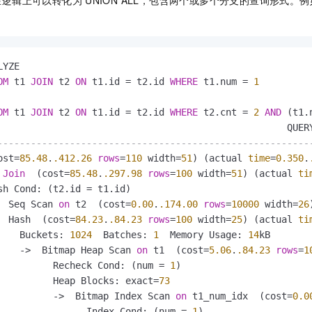
在逻辑上可以转化为
UNION ALL，包含两个或多个分支的查询形式。
OM
 t1 
JOIN
 t2 
ON
 t1.id 
=
 t2.id 
WHERE
 t1.num 
=
1
OM
 t1 
JOIN
 t2 
ON
 t1.id 
=
 t2.id 
WHERE
 t2.cnt 
=
2
AND
 (t1.
--------------------------------------------------------
ost
=
85.48
.
.412
.26
rows
=
110
 width
=
51
) (actual 
time
=
0.350
.
 
Join
  (cost
=
85.48
.
.297
.98
rows
=
100
 width
=
51
) (actual 
ti
sh Cond: (t2.id 
=
 t1.id)

  Seq Scan 
on
 t2  (cost
=
0.00
.
.174
.00
rows
=
10000
 width
=
26
  Hash  (cost
=
84.23
.
.84
.23
rows
=
100
 width
=
25
) (actual 
ti
    Buckets: 
1024
  Batches: 
1
  Memory Usage: 
14
kB

-
>
  Bitmap Heap Scan 
on
 t1  (cost
=
5.06
.
.84
.23
rows
=
1
          Recheck Cond: (num 
=
1
)

          Heap Blocks: exact
=
73
-
>
  Bitmap Index Scan 
on
 t1_num_idx  (cost
=
0.0
                Index Cond: (num 
=
1
)
