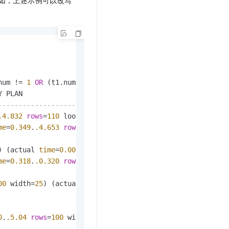
例如，上述示例可以改写
num 
!=
1
OR
 (t1.num 
=
1
) 
IS
NULL
);

--------------------------------------------------------
.4
.832
rows
=
110
 loops
=
1
)

me
=
0.349
.
.4
.653
rows
=
100
 loops
=
1
)

) (actual 
time
=
0.009
.
.1
.719
rows
=
10000
 loops
=
1
)

me
=
0.318
.
.0
.320
rows
=
100
 loops
=
1
)

00
 width
=
25
) (actual 
time
=
0.065
.
.0
.265
rows
=
100
 loops
=
1
)

0
.
.5
.04
rows
=
100
 width
=
0
) (actual 
time
=
0.037
.
.0
.037
rows