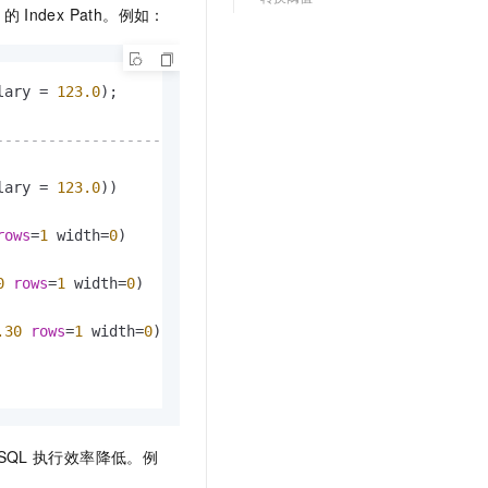
文戏情感细腻自然，动作戏激烈拳拳到肉，实现更强表演能力
支持中英文自由切换，具备更强的噪声鲁棒性
的
Index Path。例如：
云聚AI 严选权益
SSL 证书
，一键激活高效办公新体验
精选AI产品，从模型到应用全链提效
堡垒机
AI 用量加速计划
应用
lary 
=
123.0
);

防火墙
、识别商机，让客服更高效、服务更出色。
新老同享，达量后返
千问办公
主机安全
--------------------
NEW
的智能体编程平台
一站式AI生产力平台
lary 
=
123.0
))

AI 应用及服务市场
伶鹊
企业级人与Agent协作平台，接入和调度多个数字员工
智能客服平台，对话机器人、对话分析、智能外呼
rows
=
1
 width
=
0
)

AI 应用
大模型服务平台百炼 - 全妙
0
rows
=
1
 width
=
0
)

大模型
应用创作平台
多模态内容创作工具，已接入 DeepSeek
自然语言处理
.30
rows
=
1
 width
=
0
)

数据标注
机器学习
息提取
与 AI 智能体进行实时音视频通话
SQL
执行效率降低。例
从文本、图片、视频中提取结构化的属性信息
构建支持视频理解的 AI 音视频实时通话应用