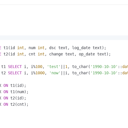
E
 t1(id 
int
, num 
int
E
 t2(id 
int
, cnt 
int
, change text, op_date text);

 t1 
SELECT
 i, i
%
100
, 
'test'
||
1
, to_char(
'1990-10-10'
::
da
 t2 
SELECT
 i, i
%
1000
, 
'now'
||
i, to_char(
'1990-10-10'
::
da
X 
ON
X 
ON
X 
ON
X 
ON
 t2(cnt);
