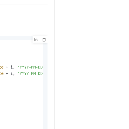
te
+
 i, 
'YYYY-MM-DD'
) 
FROM
 generate_series(
1
,
10000
te
+
 i, 
'YYYY-MM-DD'
) 
FROM
 generate_series(
1
,
10000
)i;
