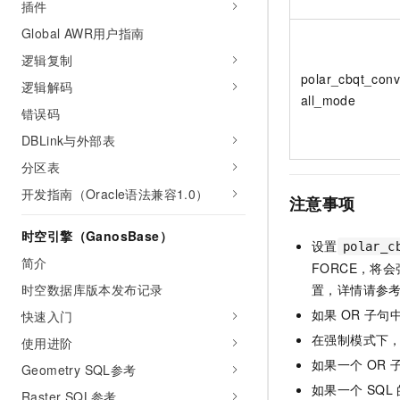
插件
Global AWR用户指南
逻辑复制
polar_cbqt_conv
逻辑解码
all_mode
错误码
DBLink与外部表
分区表
开发指南（Oracle语法兼容1.0）
注意事项
时空引擎（GanosBase）
设置
polar_c
简介
FORCE，将会
置，详情请参
时空数据库版本发布记录
如果
OR
子句
快速入门
在强制模式下
使用进阶
如果一个
OR
Geometry SQL参考
如果一个
SQL
Raster SQL参考