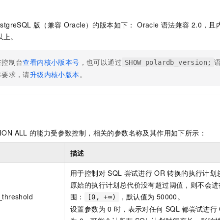
ostgreSQL
版（兼容
Oracle）
的版本如下：
Oracle
语法兼容 2.0
，且
以上。
在控制台
查看内核小版本号
，也可以通过
SHOW polardb_version;
本要求，请
升级内核小版本
。
ION ALL
的能力受参数控制，相关的参数名称及其作用如下所示：
描述
用于控制对
SQL
尝试进行
OR
转换的执行计划总
原始的执行计划总代价没有超过阈值，则不会进
_threshold
围：
，默认值为
50000。
[0, +∞)
设置参数为
0
时，表示对任何
SQL
都尝试进行