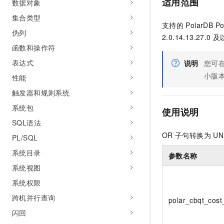
适用范围
数据对象
集合类型
支持的
PolarDB P
伪列
2.0.14.13.27.0
及
函数和操作符
表达式
说明
您可
小版
性能
触发器和规则系统
系统包
使用说明
SQL语法
OR
子句转换为
UN
PL/SQL
系统目录
参数名称
系统视图
系统权限
跨机并行查询
polar_cbqt_cost
闪回