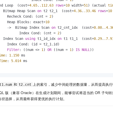
ed Loop  (cost
=
4.65
.
.112
.63
rows
=
10
 width
=
51
) (actual 
ti
  Bitmap Heap Scan 
on
 t2 t2_1  (cost
=
4.36
.
.33
.46
rows
=
10
    Recheck Cond: (cnt 
=
2
)

    Heap Blocks: exact
=
10
-
>
  Bitmap Index Scan 
on
 t2_cnt_idx  (cost
=
0.00
.
.4
.3
          Index Cond: (cnt 
=
2
)

  Index Scan 
using
 t1_id_idx 
on
 t1 t1_1  (cost
=
0.29
.
.7
.9
    Index Cond: (id 
=
 t2_1.id)

Filter
: ((num 
<>
1
) 
OR
 ((num 
=
1
) 
IS
NULL
))

ime
: 
1.150
 ms

Time
: 
5.014
 ms

和
上的索引，减少中间处理的数据量，从而提高执行
t1.num
t2.cnt
SQL
版（兼容
Oracle）
在生成计划期间，能够尝试将适当的
OR
子句转
路径选择，从而最终获得更优的执行计划。