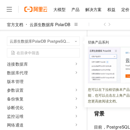
Serverless
大模型
产品
解决方案
权益
定价
迁移同步
购买集群
官方文档
云原生数据库 PolarDB
集群管理
大模型
产品
解决方案
权益
定价
云市场
伙伴
服务
了解阿里云
精选产品
精选解决方案
普惠上云
产品定价
精选商城
成为销售伙伴
售前咨询
为什么选择阿里云
千问AI平台
账号管理
云原生数据库 Po
首页
云原生数据库PolarDB PostgreSQL版（兼容Oracle）
了解云产品的定价详情
切换产品系列
OR子句转UNION A
大模型服务平台百炼
千问办公，解锁你的工作
普惠上云 官方力荐
分销伙伴
在线服务
网站建设
什么是云计算
大
数据库管理
大模型服务与应用平台
企业级Agent产品，直接
云服务器38元/年起，超
数据安全和加密
咨询伙伴
多端小程序
技术领先
OR子句转U
云上成本管理
售后服务
千问大模型
Agency Agents：拥
官方推荐返现计划
大模型
连接数据库
大模型
精选产品
精选解决方案
Salesforce 国际版订阅
稳定可靠
管理和优化成本
多元化、高性能、安全可靠
推荐新用户得奖励，单订单
销售伙伴合作计划
数据库代理
自助服务
更新时间：
2026-01-13
友盟天域
安全合规
人工智能与机器学习
AI
文本生成
无影云电脑
HappyHorse 打造一
云工开物
版本管理
无影生态合作计划
在线服务
观测云
分析师报告
随时随地安全接入的云上超
高校专属算力普惠，学生认
计算
互联网应用开发
PolarDB Postgre
您可以在下拉框切换本产品
参数设置
Qwen3.8-Max
HOT
Salesforce On Alibaba C
工单服务
能，也可以点击左上角产品
将合适的
OR
子句
智能体时代全能旗舰模型
Tuya 物联网平台阿里云
研究报告与白皮书
备份恢复
云解析DNS
快速拥有专属 OpenClaw
Consulting Partner 合
大数据
容器
您更高效阅读文档。
免费试用
短信专区
诊断优化
蓝凌 OA
Qwen3.7-Plus
AI 大模型销售与服务生
现代化应用
存储
背景
天池大赛
能看、能想、能动手的多模
监控运维
云原生大数据计算服务 Max
解决方案免费试用 新老
电子合同
面向分析的企业级SaaS模
最高领取价值200元试用
安全
网络与CDN
网络通道
AI 算法大赛
Qwen3-VL-Plus
目前，PostgreSQ
畅捷通