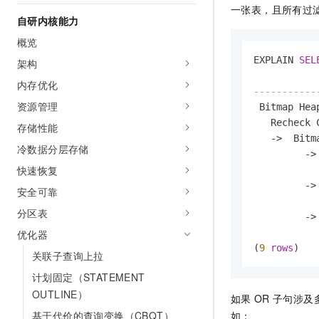
一张表，且所有过
AI 产品 免费试用
网络
安全
云开发大赛
自研内核能力
Tableau 订阅
1亿+ 大模型 tokens 和 
可观测
入门学习赛
概览
中间件
AI空中课堂在线直播课
140+云产品 免费试用
大模型服务
EXPLAIN 
SEL
架构
上云与迁云
产品新客免费试用，最长1
数据库
内存优化
生态解决方案
千问AI平台-Token Plan
-----------
企业出海
大模型ACA认证体验
大数据计算
资源管理
 Bitmap Hea
助力企业全员 AI 认知与能
行业生态解决方案
   Recheck 
存储性能
政企业务
媒体服务
千问AI平台-模型体验
-
>
  Bitm
开发者生态解决方案
冷数据分层存储
在线体验全尺寸、多种模态
-
>
企业服务与云通信
AI 开发和 AI 应用解决
快速恢复
           
Happy 系列大模型
-
>
域名与网站
安全可靠
           
分区表
-
>
终端用户计算
           
优化器
Serverless
(
9
rows
)
大模型解决方案
关联子查询上拉
开发工具
计划固定（STATEMENT
快速部署 Dify，高效搭建 
OUTLINE）
如果
OR
子句涉及
迁移与运维管理
基于代价的查询变换（CBQT）
如：