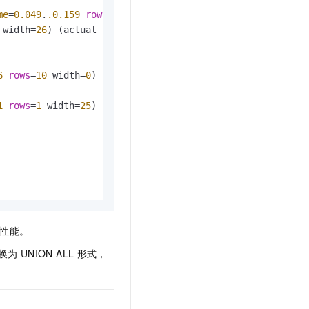
me
=
0.049
.
.0
.159
rows
=
10
 loops
=
1
)

 width
=
26
) (actual 
time
=
0.026
.
.0
.045
rows
=
10
 loops
=
1
)

6
rows
=
10
 width
=
0
) (actual 
time
=
0.017
.
.0
.018
rows
=
10
 loo
1
rows
=
1
 width
=
25
) (actual 
time
=
0.009
.
.0
.009
rows
=
1
 loop
性能。
换为
UNION ALL
形式，