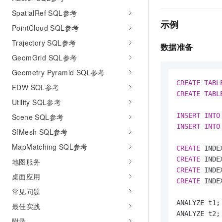
SpatialRef SQL参考
示例
PointCloud SQL参考
Trajectory SQL参考
数据准备
GeomGrid SQL参考
Geometry Pyramid SQL参考
CREATE
TABL
FDW SQL参考
CREATE
TABL
Utility SQL参考
INSERT
INTO
Scene SQL参考
INSERT
INTO
SfMesh SQL参考
MapMatching SQL参考
CREATE
 INDE
CREATE
 INDE
地图服务
CREATE
 INDE
桌面应用
CREATE
 INDE
常见问题
ANALYZE t1;

最佳实践
ANALYZE t2;
附录