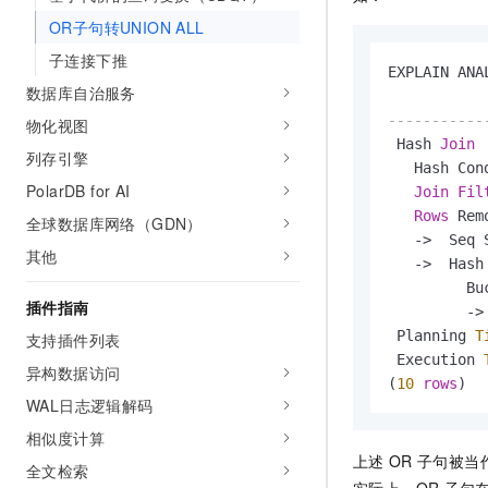
10 分钟在聊天系统中增加
专有云
OR子句转UNION ALL
子连接下推
EXPLAIN ANA
数据库自治服务
-----------
物化视图
 Hash 
Join
 
列存引擎
   Hash Con
PolarDB for AI
Join
Fil
Rows
 Rem
全球数据库网络（GDN）
-
>
  Seq 
其他
-
>
  Hash
         Bu
插件指南
-
>
 Planning 
T
支持插件列表
 Execution 
异构数据访问
(
10
rows
)
WAL日志逻辑解码
相似度计算
上述
OR
子句被当
全文检索