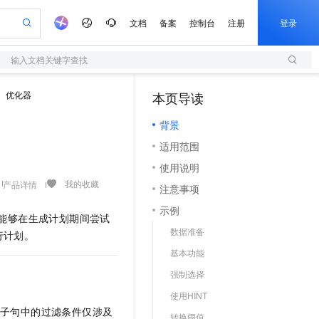
文档
备案
控制台
注册
登录
输入文档关键字查找
验
作计划
器
AI 活动
专业服务
服务伙伴合作计划
开发者社区
加入我们
服务平台百炼
阿里云 OPC 创新助力计划
优化器
本页导读
（1）
一站式生成采购清单，支持单品或批量购买
S
S产品伙伴计划（繁花）
峰会
造的大模型服务与应用开发平台
Qwen Audio：打造专属 AI 语音助手
轻量应用服务器
一句话生成原生可编辑精美 PPT 文稿
AI 生产力先锋
Al MaaS 服务伙伴赋能合作
域名
博文
Careers
NEW
至高可申请百万元
背景
性可伸缩的云计算服务
开启高性价比 AI 编程新体验
Qwen-Audio-3.0-Realtime 端到端实时语音角色扮演
输入一句话想法, 轻松生成专业的 PPT
先锋实践拓展 AI 生产力的边界
快速构建应用程序和网站，即刻迈出上云第一步
Token 补贴，五大权
计划
海大会
伙伴信用分合作计划
商标
问答
社会招聘
适用范围
益加速 OPC 成功
S
eek-V4-Pro
数字证书管理服务（原SSL证书）
一键部署幻兽帕鲁游戏服务器
飞天发布时刻
HOT
划
备案
电子书
校园招聘
使用说明
pSeek-V4-Pro
视频创作，一键激活电商全链路生产力
全托管，含MySQL、PostgreSQL、SQL Server、MariaDB多引擎
实现全站HTTPS，呈现可信的WEB访问
一键购买专属联机服务器，轻松开启游戏
所见，即是所愿
更多支持
我的收藏
产品详情
划
公司注册
镜像站
注意事项
视频生成
语音识别与合成
专属 QwenPaw
短信服务
漫剧工坊：一站式动画创作平台
AI 实训营
HOT
合作伙伴培训与认证
示例
划
上云迁移
的智能体编程平台
站生成，高效打造优质广告素材
从聊天伙伴进化为能主动干活的本地数字员工
快速生产连贯的高质量长漫剧
从基础到进阶，Agent 创客手把手教你
国内短信简单易用，安全可靠，秒级触达，全球覆盖200+国家和地区。
能够在生成计划期间尝试
e-1.1-T2V
Qwen3-TTS-Flash
lScope
我要反馈
查询合作伙伴
数据准备
行计划。
畅细腻的高质量视频
离线语音合成大模型，多语言方言自适应，低延迟高稳定
n Alibaba Cloud ISV 合作
代维服务
olarDB
建企业门户网站
大数据开发治理平台 DataWorks
10 分钟搭建微信、支付宝小程序
基本功能
创新加速
ope
登录合作伙伴管理后台
我要建议
站，无忧落地极速上线
以可视化方式快速构建移动和 PC 门户网站
100%兼容MySQL、PostgreSQL，兼容Oracle，支持集中和分布式
高效部署网站，快速应用到小程序
Data Agent 驱动的一站式 Data+AI 开发治理平台
e-1.1-I2V
Cosyvoice-V3-Flash
强制选择
安全
畅自然，细节丰富
高表现力语音合成大模型，语音克隆听感自然
我要投诉
上云场景组合购
伴
使用HINT
边界网络安全防护产品
漫剧创作，剧本、分镜、视频高效生成
覆盖90%+业务场景，专享组合折扣价
2V
VPN
Fun-ASR
子句中的过滤条件仅涉及
转换阈值