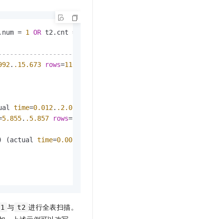
t.diy 一步搞定创意建站
构建大模型应用的安全防护体系
通过自然语言交互简化开发流程,全栈开发支持
通过阿里云安全产品对 AI 应用进行安全防护
.num 
=
1
OR
 t2.cnt 
=
2
);

------------------------------------------------
992
.
.15
.673
rows
=
110
 loops
=
1
)

ual 
time
=
0.012
.
.2
.080
rows
=
10000
 loops
=
1
)

=
5.855
.
.5
.857
rows
=
10000
 loops
=
1
)

) (actual 
time
=
0.007
.
.1
.779
rows
=
10000
 loops
=
1
)

与
进行全表扫描。
t1
t2