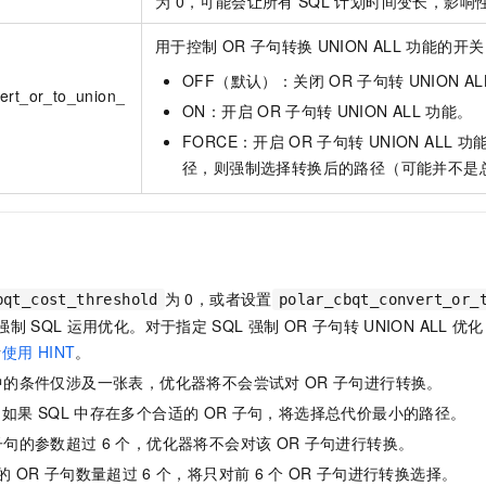
为
0，可能会让所有
SQL
计划时间变长，影响
用于控制
OR
子句转换
UNION ALL
功能的开关
OFF（默认）：关闭
OR
子句转
UNION AL
ert_or_to_union_
ON：开启
OR
子句转
UNION ALL
功能。
FORCE：开启
OR
子句转
UNION ALL
功
径，则强制选择转换后的路径（可能并不是
为
0，或者设置
bqt_cost_threshold
polar_cbqt_convert_or_
强制
SQL
运用优化。对于指定
SQL
强制
OR
子句转
UNION ALL
优化
考
使用
HINT
。
中的条件仅涉及一张表，优化器将不会尝试对
OR
子句进行转换。
，如果
SQL
中存在多个合适的
OR
子句，将选择总代价最小的路径。
子句的参数超过
6
个，优化器将不会对该
OR
子句进行转换。
的
OR
子句数量超过
6
个，将只对前
6
个
OR
子句进行转换选择。