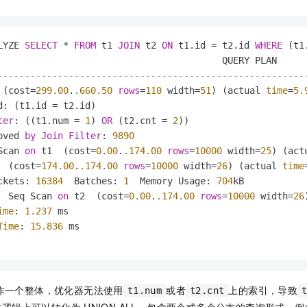
一个 AI 助手
即刻拥有 DeepSeek-R1 满血版
超强辅助，Bol
在企业官网、通讯软件中为客户提供 AI 客服
多种方案随心选，轻松解锁专属 DeepSeek
LYZE 
SELECT
*
FROM
 t1 
JOIN
 t2 
ON
 t1.id 
=
 t2.id 
WHERE
 (t1
--------------------------------------------------------
 (cost
=
299.00
.
.660
.50
rows
=
110
 width
=
51
) (actual 
time
=
5.
d: (t1.id 
=
 t2.id)

ter
: ((t1.num 
=
1
) 
OR
 (t2.cnt 
=
2
))

oved 
by
Join
Filter
: 
9890
Scan 
on
 t1  (cost
=
0.00
.
.174
.00
rows
=
10000
 width
=
25
) (act
  (cost
=
174.00
.
.174
.00
rows
=
10000
 width
=
26
) (actual 
time
ckets: 
16384
  Batches: 
1
  Memory Usage: 
704
kB

  Seq Scan 
on
 t2  (cost
=
0.00
.
.174
.00
rows
=
10000
 width
=
26
ime
: 
1.237
 ms

Time
: 
15.836
 ms

作一个整体，优化器无法使用
或者
上的索引，导致
t1.num
t2.cnt