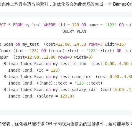
服务生态伙伴
视觉 Coding、空间感知、多模态思考等全面升级
1M上下文，专为长程任务能力而生
云工开物
企业应用
滤条件上均具备适当的索引，则优化器会为此类场景生成一个
BitmapOr
Night Plan 支持 Qwen 3.8-Max
AI 办公
NEW
Red Hat
30+ 款产品免费体验
夜间 5 折，Qwen/Meoo/TokenPlan 客户专享
AI智能应用
科研合作
ERP
堂（旗舰版）
SUSE
智能客服
AI 应用构建
大模型原生
ECT
*
FROM
 my_test 
WHERE
 (id 
=
123
OR
 name 
=
'123'
OR
 sa
CRM
2个月
自动承接线索
建站小程序
Qoder
大模型服务平台百炼-应用模版
OA 办公系统
--------------------------------------------------------
HOT
NEW
面向真实软件
p Scan 
on
 my_test  (cost
=
12.90
.
.24
.33
rows
=
3
 width
=
15
)

个人版上线、团队版降价；千问3.8-Max首发发尝鲜
丰富多元化的应用模版和解决方案
力提升
财税管理
模板建站
Cond: ((id 
=
123
) 
OR
 ((name)::text 
=
'123'
::text) 
OR
 (sa
万有无界
大模型服务平台百炼-智能体
apOr  (cost
=
12.90
.
.12
.90
rows
=
3
 width
=
0
)

400电话
定制建站
的模型效果
灵活可视化地构建企业级 Agent
  Bitmap Index Scan 
on
 my_test_id_idx  (cost
=
0.00
.
.4
.30
方案
广告营销
模板小程序
    Index Cond: (id 
=
123
)

秒悟
人工智能平台 PAI
  Bitmap Index Scan 
on
 my_test_name_idx  (cost
=
0.00
.
.4
.3
定制小程序
云端极速 AI 
新一代 AI 视频生成模型，深度适配广告营销等场景
AI Native 的算法工程平台，一站式完成建模、训练、推理服务部署
    Index Cond: ((name)::text 
=
'123'
::text)

  Bitmap Index Scan 
on
 my_test_salary_idx  (cost
=
0.00
.
.4
APP 开发
    Index Cond: (salary 
=
123.0
)

建站系统
AI 应用
10分钟微调：让0.6B模型媲美235B模型
多模态数据信
多张表，优化器只能将该
OR
子句视为连接后的过滤条件，这可能导致
依托云原生高可用架构,实现Dify私有化部署
用1%尺寸在特定领域达到大模型90%以上效果