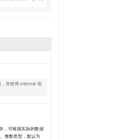
文戏情感细腻自然，动作戏激烈拳拳到肉，实现更强表演能力
支持中英文自由切换，具备更强的噪声鲁棒性
云聚AI 严选权益
SSL 证书
，一键激活高效办公新体验
精选AI产品，从模型到应用全链提效
堡垒机
AI 用量加速计划
应用
防火墙
、识别商机，让客服更高效、服务更出色。
新老同享，达量后返
千问办公
主机安全
NEW
的智能体编程平台
一站式AI生产力平台
AI 应用及服务市场
伶鹊
企业级人与Agent协作平台，接入和调度多个数字员工
智能客服平台，对话机器人、对话分析、智能外呼
AI 应用
大模型服务平台百炼 - 全妙
大模型
同，并使用
internal
地
应用创作平台
多模态内容创作工具，已接入 DeepSeek
自然语言处理
数据标注
机器学习
息提取
与 AI 智能体进行实时音视频通话
内存，可根据实际的数据
从文本、图片、视频中提取结构化的属性信息
构建支持视频理解的 AI 音视频实时通话应用
略。整数类型，默认为