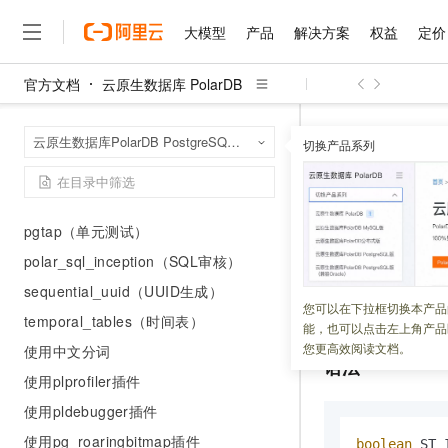
hypopg（虚拟索引）
大模型
产品
解决方案
权益
定价
ip4r（网络地址存储）
pg_squeeze（表空间整理）
官方文档
云原生数据库 PolarDB
大模型
产品
解决方案
权益
定价
云市场
伙伴
服务
了解阿里云
精选产品
精选解决方案
普惠上云
产品定价
精选商城
成为销售伙伴
售前咨询
为什么选择阿里云
pg_cron（定时任务）
千问AI平台
云原生数据库 Po
首页
pg_profile（资源监控）
云原生数据库PolarDB PostgreSQL版（兼容Oracle）
了解云产品的定价详情
切换产品系列
OSG
ST_Impor
大模型服务平台百炼
睿译宝，AI翻译排版一
普惠上云 官方力荐
分销伙伴
在线服务
网站建设
什么是云计算
大
pg_sphere（球面数据计算）
大模型服务与应用平台
上传文档即自动完成翻译和
云服务器38元/年起，超
咨询伙伴
多端小程序
技术领先
ST_Impo
pgAudit（日志审计）
云上成本管理
售后服务
千问大模型
GLM-5.2：长任务时代
官方推荐返现计划
大模型
大模型
精选产品
精选解决方案
Salesforce 国际版订阅
稳定可靠
pgtap（单元测试）
管理和优化成本
多元化、高性能、安全可靠
推荐新用户得奖励，单订单
销售伙伴合作计划
自助服务
更新时间：
2025-03-25
polar_sql_inception（SQL审核）
友盟天域
安全合规
人工智能与机器学习
AI
文本生成
无影云电脑
Hermes Agent，打造
云工开物
无影生态合作计划
在线服务
sequential_uuid（UUID生成）
观测云
分析师报告
随时随地安全接入的云上超
自主进化，持久记忆，越用
高校专属算力普惠，学生认
计算
互联网应用开发
将基于对象存储的倾
您可以在下拉框切换本产品
Qwen3.8-Max
HOT
temporal_tables（时间表）
Salesforce On Alibaba C
工单服务
能，也可以点击左上角产品
智能体时代全能旗舰模型
Tuya 物联网平台阿里云
研究报告与白皮书
云解析DNS
快速拥有专属 OpenClaw
Consulting Partner 合
大数据
容器
您更高效阅读文档。
使用中文分词
免费试用
短信专区
语法
蓝凌 OA
Qwen3.7-Plus
AI 大模型销售与服务生
使用plprofiler插件
现代化应用
存储
天池大赛
能看、能想、能动手的多模
云原生大数据计算服务 Max
解决方案免费试用 新老
电子合同
使用pldebugger插件
面向分析的企业级SaaS模
最高领取价值200元试用
安全
网络与CDN
AI 算法大赛
Qwen3-VL-Plus
使用pg_roaringbitmap插件
畅捷通
boolean
 ST_