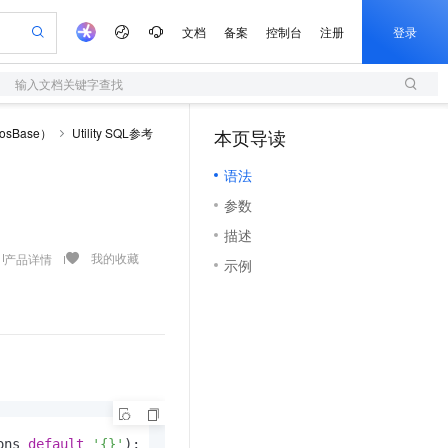
文档
备案
控制台
注册
登录
输入文档关键字查找
验
作计划
器
AI 活动
专业服务
服务伙伴合作计划
开发者社区
加入我们
服务平台百炼
阿里云 OPC 创新助力计划
sBase）
Utility SQL参考
本页导读
（1）
一站式生成采购清单，支持单品或批量购买
S
可编辑精美 PPT 文稿
S产品伙伴计划（繁花）
峰会
造的大模型服务与应用开发平台
轻量应用服务器
Agency Agents：拥有专属领域专家
AI 生产力先锋
Al MaaS 服务伙伴赋能合作
域名
博文
Careers
至高可申请百万元
语法
性可伸缩的云计算服务
 轻松生成专业的 PPT
开启高性价比 AI 编程新体验
先锋实践拓展 AI 生产力的边界
快速构建应用程序和网站，即刻迈出上云第一步
多领域专家智能体,一键组建 AI 虚拟交付团队
Token 补贴，五大权
计划
海大会
伙伴信用分合作计划
商标
问答
社会招聘
参数
益加速 OPC 成功
S
帕鲁游戏服务器
数字证书管理服务（原SSL证书）
HappyHorse 打造一站式影视创作平台
飞天发布时刻
HOT
划
备案
电子书
校园招聘
描述
联机服务器，轻松开启游戏
视频创作，一键激活电商全链路生产力
全托管，含MySQL、PostgreSQL、SQL Server、MariaDB多引擎
实现全站HTTPS，呈现可信的WEB访问
所见，即是所愿
可视化编排打通从文字构思到成片全链路闭环
更多支持
我的收藏
产品详情
划
公司注册
镜像站
示例
视频生成
语音识别与合成
 智能体与工作流应用
短信服务
漫剧工坊：一站式动画创作平台
AI 实训营
合作伙伴培训与认证
划
上云迁移
的智能体编程平台
站生成，高效打造优质广告素材
通过阿里云百炼高效搭建AI应用,助力高效开发
快速生产连贯的高质量长漫剧
从基础到进阶，Agent 创客手把手教你
国内短信简单易用，安全可靠，秒级触达，全球覆盖200+国家和地区。
e-1.1-T2V
Qwen3-TTS-Flash
lScope
我要反馈
查询合作伙伴
畅细腻的高质量视频
离线语音合成大模型，多语言方言自适应，低延迟高稳定
n Alibaba Cloud ISV 合作
代维服务
olarDB
建企业门户网站
大数据开发治理平台 DataWorks
10 分钟搭建微信、支付宝小程序
创新加速
ope
登录合作伙伴管理后台
我要建议
站，无忧落地极速上线
以可视化方式快速构建移动和 PC 门户网站
100%兼容MySQL、PostgreSQL，兼容Oracle，支持集中和分布式
高效部署网站，快速应用到小程序
Data Agent 驱动的一站式 Data+AI 开发治理平台
e-1.1-I2V
Cosyvoice-V3-Flash
安全
畅自然，细节丰富
高表现力语音合成大模型，语音克隆听感自然
我要投诉
上云场景组合购
伴
边界网络安全防护产品
漫剧创作，剧本、分镜、视频高效生成
覆盖90%+业务场景，专享组合折扣价
2V
VPN
Fun-ASR
ons 
default
'{}'
);