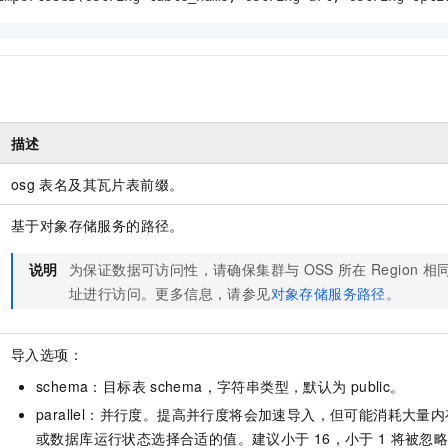
服务生态伙伴
视觉 Coding、空间感知、多模态思考等全面升级
1M上下文，专为长程任务能力而生
云工开物
企业应用
Night Plan 支持 Qwen 3.8-Max
AI 办公
NEW
Red Hat
30+ 款产品免费体验
夜间 5 折，Qwen/Meoo/TokenPlan 客户专享
AI智能应用
科研合作
ERP
堂（旗舰版）
SUSE
智能客服
AI 应用构建
大模型原生
CRM
2个月
自动承接线索
建站小程序
Qoder
大模型服务平台百炼-应用模版
OA 办公系统
HOT
NEW
描述
面向真实软件
个人版上线、团队版降价；千问3.8-Max首发发尝鲜
丰富多元化的应用模版和解决方案
力提升
财税管理
模板建站
osg
表名及其瓦片表前缀。
万有无界
大模型服务平台百炼-智能体
400电话
定制建站
的模型效果
灵活可视化地构建企业级 Agent
基于对象存储服务的路径。
方案
广告营销
模板小程序
秒悟
人工智能平台 PAI
说明
为保证数据可访问性，请确保集群与
OSS
所在
Region
相
定制小程序
云端极速 AI 
新一代 AI 视频生成模型，深度适配广告营销等场景
AI Native 的算法工程平台，一站式完成建模、训练、推理服务部署
址进行访问。更多信息，请参见
对象存储服务路径
。
APP 开发
建站系统
导入选项：
schema：目标表
schema，字符串类型，默认为
public。
AI 应用
10分钟微调：让0.6B模型媲美235B模型
多模态数据信
parallel：并行度。提高并行度将会加速导入，但可能消耗大量
依托云原生高可用架构,实现Dify私有化部署
用1%尺寸在特定领域达到大模型90%以上效果
或数据库运行状态选择合适的值。建议小于
16，小于
1
将被忽