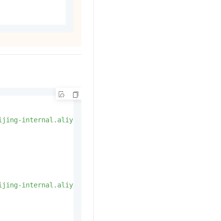
ijing-internal.aliyuncs.com/mybucket/path_to_oblique_pro
ijing-internal.aliyuncs.com/mybucket/path_to_oblique_pro