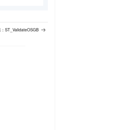
篇：
ST_ValidateOSGB