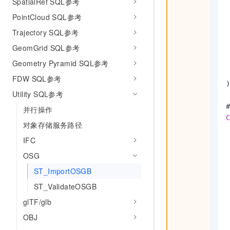
SpatialRef SQL参考
 
PointCloud SQL参考
 
 
Trajectory SQL参考
 
GeomGrid SQL参考
 
 
Geometry Pyramid SQL参考
 
FDW SQL参考
)
Utility SQL参考
并行操作
C
对象存储服务路径
 
IFC
 
 
OSG
 
ST_ImportOSGB
ST_ValidateOSGB
 
    
glTF/glb
 
OBJ