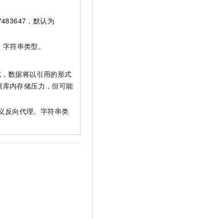
t.diy 一步搞定创意建站
构建大模型应用的安全防护体系
通过自然语言交互简化开发流程,全栈开发支持
通过阿里云安全产品对 AI 应用进行安全防护
483647，默认为
，字符串类型。
式，数据将以引用的形式
据库内存储压力，但可能
义反向代理。字符串类