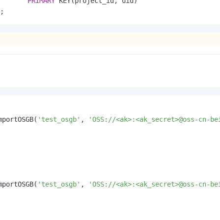
PRIMARY
 KEY(project_id, uid)

;
mportOSGB(
'test_osgb'
, 
'OSS://<ak>:<ak_secret>@oss-cn-be
mportOSGB(
'test_osgb'
, 
'OSS://<ak>:<ak_secret>@oss-cn-be