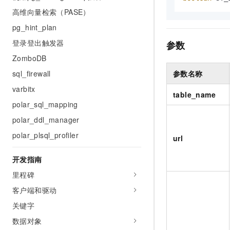
AI 产品 免费试用
网络
安全
云开发大赛
高维向量检索（PASE）
Tableau 订阅
1亿+ 大模型 tokens 和 
pg_hint_plan
可观测
入门学习赛
中间件
AI空中课堂在线直播课
140+云产品 免费试用
登录登出触发器
大模型服务
参数
上云与迁云
产品新客免费试用，最长1
数据库
ZomboDB
生态解决方案
千问AI平台-Token Plan
企业出海
大模型ACA认证体验
sql_firewall
参数名称
大数据计算
助力企业全员 AI 认知与能
行业生态解决方案
varbitx
政企业务
table_name
媒体服务
千问AI平台-模型体验
开发者生态解决方案
polar_sql_mapping
在线体验全尺寸、多种模态
企业服务与云通信
polar_ddl_manager
AI 开发和 AI 应用解决
Happy 系列大模型
polar_plsql_profiler
域名与网站
url
终端用户计算
开发指南
里程碑
Serverless
大模型解决方案
客户端和驱动
开发工具
快速部署 Dify，高效搭建 
关键字
迁移与运维管理
数据对象