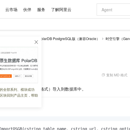
云市场
伙伴
服务
了解阿里云
AI 特惠
数据与 API
成为产品伙伴
企业增值服务
最佳实践
价格计算器
AI 场景体
基础软件
产品伙伴合
阿里云认证
市场活动
配置报价
大模型
larDB
云原生数据库PolarDB PostgreSQL版（兼容Oracle）
时空引擎（Gano
自助选配和估算价格
tOSGB
步到位
域名与网站
智启 AI 普惠权益
产品生态集成认证中心
企业支持计划
云上春晚
Qwen Audio：打造专属 AI 语音助手
千问官方 MaaS 平台，为开发者和 Agent 而生，新用户赠送 1 亿 + tokens 额度
云服务器 EC
一句话生成原生
AI Coding
阿里云Maa
2026 阿里云
为企业打
数据集
Windows
大模型认证
模型
NEW
NEW
格式还原
值低价云产品抢先购
提供智能易用的域名与建站服务
至高享 1亿+免费 tokens，加速 Al 应用落地
Qwen-Audio-3.0-Realtime 端到端实时语音角色扮演
安全可靠、弹
输入一句话想法,
智能编程，一键
产品生态伙伴
专家技术服务
云上奥运之旅
弹性计算合作
阿里云中企出
手机三要素
宝塔 Linux
全部认证
rtOSGB
价格优势
开源旗舰模型
对象存储 OSS
即刻拥有 DeepSeek-V4-Pro
阿里云 OPC 创新助力计划
云数据库 RD
一键部署幻兽
AI 电商营销
产品生态伙伴工作台
企业增值服务台
云栖战略参考
云存储合作计
云栖大会
身份实名认证
CentOS
训练营
推动算力普惠，释放技术红利
的大模型服务
最高返9万
真正可用的 1M 上下文,一次完成代码全链路开发
轻松解锁专属 DeepSeek-V4-Pro
至高百万元 Token 补贴，加速一人公司成长
稳定、安全、高性价比、高性能的云存储服务
一键购买专属
从图文生成到
复制 MD 格式
 02:21:48
云上的中国
数据库合作计
活动全景
短信
Docker
图片和
自进化智能体
人工智能平台 PAI
5 分钟轻松部署专属 QwenPaw
Token Plan 模型订阅计划
Qoder
高效搭建 AI
AI 广告创作
企业成长
大模型
NEW
HOT
信息公告
看见新力量
云网络合作计
OCR 文字识别
JAVA
级电脑
越聪明
证享300元代金券
一站式AI开发、训练和推理服务
Qwen3.8-Max 首发尝鲜，限时加量 10 倍，夜间低至2折
从聊天伙伴进化为能主动干活的本地数字员工
面向真实软件
图文、视频一
斜摄影项目（OSGB
格式）导入到数据库中。
的全部系列、模块或功
Kimi-K3
HappyHors
NEW
魔搭 Mode
loud
服务实践
官网公告
区块回到产品主页，帮助
Kimi 最新旗舰模型，长程编程与推理利器
让文字生成流
金融模力时刻
Salesforce O
版
发票查验
全能环境
Qoder CN
Claude Code + GStack 打造工程团队
千问办公，限时限量积分加倍
云原生数据库 P
低代码高效构
AI 建站
NEW
作计划
计划
创新中心
魔搭 ModelSc
健康状态
让AI从“聊天伙伴”进化为能干活的“数字员工”
覆盖公网/内网、递归/权威、移动APP等全场景解析服务
安装技能 GStack，拥有专属 AI 工程团队
你的AI工作搭子，覆盖日常办公高频场景
基于千问大模型等，支持代码智能生成、研发智能问答
0 代码专业建
客户案例
天气预报查询
操作系统
Deepseek-v4-pro
HappyHors
态合作计划
态智能体模型
旗舰 MoE 大模型，百万上下文与顶尖推理能力
图生视频，流
Compute
同享
容器服务 Kubernetes 版 ACK
万小智 AI 建站低至 15元/月
云防火墙
AI 短剧/漫剧
快递物流查询
WordPress
成为服务伙
高校合作
式云数据仓库
点，立即开启云上创新
提供一站式管理容器应用的 K8s 服务
送.CN域名，送备案服务码
云原生的云上
AI助力短剧
GLM-5.2
Wan2.7-T
Ubuntu
ImportOSGB(cstring table_name, cstring url, cstring opti