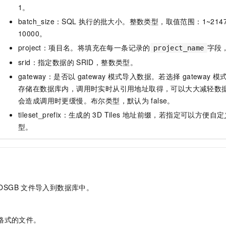
一个 AI 助手
即刻拥有 DeepSeek-R1 满血版
超强辅助，Bol
1。
在企业官网、通讯软件中为客户提供 AI 客服
多种方案随心选，轻松解锁专属 DeepSeek
batch_size：SQL
执行的批大小。整数类型，取值范围：1~2147
10000。
project：项目名。将填充在每一条记录的
字段
project_name
srid：指定数据的
SRID，整数类型。
gateway：是否以
gateway
模式导入数据。若选择
gateway
模
存储在数据库内，调用时实时从引用地址取得，可以大大减轻数
会造成调用时更缓慢。布尔类型，默认为
false。
tileset_prefix：生成的
3D Tiles
地址前缀，若指定可以方便自定
型。
OSGB
文件导入到数据库中。
格式的文件。