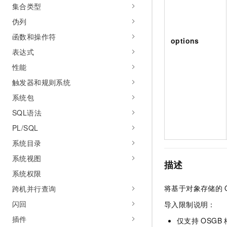
10 分钟在聊天系统中增加
集合类型
专有云
伪列
函数和操作符
options
表达式
性能
触发器和规则系统
系统包
SQL语法
PL/SQL
系统目录
系统视图
描述
系统权限
将基于对象存储的
跨机并行查询
闪回
导入限制说明：
插件
仅支持
OSGB