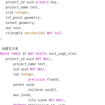
   project_id uuid 
primary
 key,

   project_name text, 

   srid 
integer
,

   ref_point geometry, 

   extent geometry,

   aux text, 

   tiletable 
varchar
(
64
) 
NOT
null
;

REATE
TABLE
 IF 
NOT
EXISTS
 test_osgb_tile(

   project_id uuid 
NOT
NULL
,

       project_name text, 

       uid uuid 
NOT
NULL
,

       lod 
integer
, 

precision
 float8,

       parent uuid, 

 		children uuid[],

       aux jsonb, 

     		tile scene 
NOT
NULL
,
