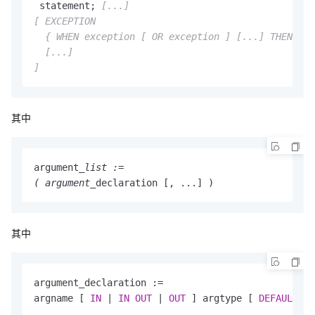
 statement; 
[...]
[ EXCEPTION

  { WHEN exception 
[ OR exception ]
[...]
 THEN sta
[...]
]
其中
argument
_list :=

( argument_
declaration [, ...] )
其中
argument_declaration :=

argname [ 
IN
 | 
IN
OUT
 | 
OUT
 ] argtype [ 
DEFAULT
va