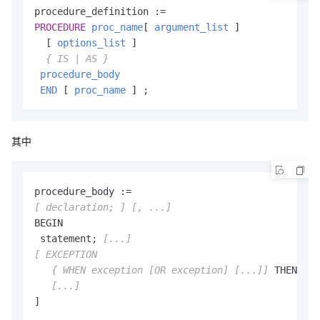
PROCEDURE
proc_name
[ 
argument_list
 ]

  [ 
options_list
 ]

{ IS | AS }
procedure_body
END
 [ 
proc_name
 ] ;
其中
[ declaration; ]
[, ...]
BEGIN

 statement; 
[...]
[ EXCEPTION

   { WHEN exception 
[OR exception]
[...]
]
 THEN sta
[...]
]