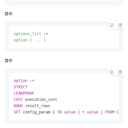
其中
options_list
option
 [ ... ]
其中
option
STRICT
LEAKPROOF
COST
ROWS
SET
 config_param { 
TO
value
 | = 
value
 | 
FROM
CURRE