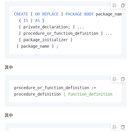
CREATE
 [ 
OR
REPLACE
 ] 
PACKAGE
BODY
 package_name

  { 
IS
 | 
AS
 }

  [ private_declaration; ] ...

  [ procedure_or_function_definition ] ...

  [ package_initializer ]

 [ package_name ] ;
其中
procedure_or_function_definition :=

procedure_definition 
| function_definition
其中