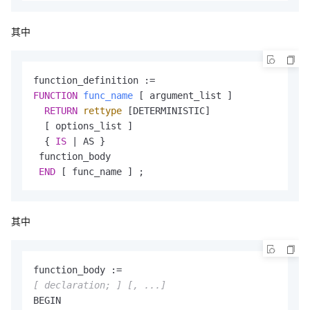
其中
FUNCTION
func_name
 [ argument_list ]

RETURN
rettype
 [DETERMINISTIC]

  [ options_list ]

  { 
IS
 | AS }

 function_body

END
 [ func_name ] ;
其中
[ declaration; ]
[, ...]
BEGIN
