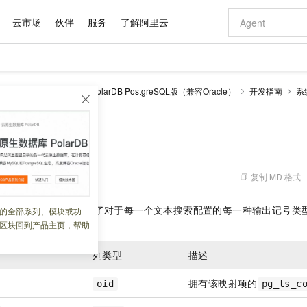
云市场
伙伴
服务
了解阿里云
AI 特惠
数据与 API
成为产品伙伴
企业增值服务
最佳实践
价格计算器
AI 场景体
基础软件
产品伙伴合
阿里云认证
市场活动
配置报价
大模型
larDB
云原生数据库PolarDB PostgreSQL版（兼容Oracle）
开发指南
系
自助选配和估算价格
新方式
域名与网站
睿译宝，AI翻译排版一步到位
智启 AI 普惠权益
产品生态集成认证中心
企业支持计划
云上春晚
千问官方 MaaS 平台，为开发者和 Agent 而生，新用户赠送 1 亿 + tokens 额度
云服务器 EC
Qwen Aud
AI Coding
阿里云Maa
2026 阿里云
为企业打
数据集
Windows
大模型认证
模型
NEW
NEW
交付可用成果
值低价云产品抢先购
提供智能易用的域名与建站服务
上传文档即自动完成翻译和格式还原
至高享 1亿+免费 tokens，加速 Al 应用落地
安全可靠、弹
智能编程，一键
产品生态伙伴
专家技术服务
云上奥运之旅
弹性计算合作
阿里云中企出
手机三要素
宝塔 Linux
全部认证
nfig_map
价格优势
有专属领域专家
对象存储 OSS
GLM-5.2：长任务时代开源旗舰模型
阿里云 OPC 创新助力计划
云数据库 RD
即刻拥有 DeepS
AI 电商营销
产品生态伙伴工作台
企业增值服务台
云栖战略参考
云存储合作计
云栖大会
身份实名认证
CentOS
训练营
推动算力普惠，释放技术红利
的大模型服务
最高返9万
多领域专家智能体,一键组建 AI 虚拟交付团队
至高百万元 Token 补贴，加速一人公司成长
稳定、安全、高性价比、高性能的云存储服务
真正可用的 1M 上下文,一次完成代码全链路开发
轻松解锁专属 Dee
从图文生成到
复制 MD 格式
 07:13:24
云上的中国
数据库合作计
活动全景
短信
Docker
图片和
站式影视创作平台
人工智能平台 PAI
Hermes Agent，打造自进化智能体
Token Plan 模型订阅计划
Qoder
5 分钟轻松部署
AI 广告创作
企业成长
大模型
NEW
信息公告
看见新力量
云网络合作计
OCR 文字识别
JAVA
级电脑
证享300元代金券
可视化编排打通从文字构思到成片全链路闭环
一站式AI开发、训练和推理服务
自主进化，持久记忆，越用越聪明
Qwen3.8-Max 首发尝鲜，限时加量 10 倍，夜间低至2折
面向真实软件
图文、视频一
目录包含的项展示了对于每一个文本搜索配置的每一种输出记号类
的全部系列、模块或功
ap
Kimi-K3
HappyHors
NEW
魔搭 Mode
loud
服务实践
官网公告
区块回到产品主页，帮助
顺序。
Kimi 最新旗舰模型，长程编程与推理利器
让文字生成流
金融模力时刻
Salesforce O
版
发票查验
全能环境
Qoder CN
Claude Code + GStack 打造工程团队
千问办公，限时限量积分加倍
云原生数据库 P
低代码高效构
AI 建站
NEW
作计划
计划
创新中心
魔搭 ModelSc
健康状态
让AI从“聊天伙伴”进化为能干活的“数字员工”
覆盖公网/内网、递归/权威、移动APP等全场景解析服务
安装技能 GStack，拥有专属 AI 工程团队
你的AI工作搭子，覆盖日常办公高频场景
基于千问大模型等，支持代码智能生成、研发智能问答
0 代码专业建
客户案例
天气预报查询
操作系统
Deepseek-v4-pro
列类型
描述
HappyHors
态合作计划
态智能体模型
旗舰 MoE 大模型，百万上下文与顶尖推理能力
图生视频，流
Compute
同享
容器服务 Kubernetes 版 ACK
万小智 AI 建站低至 15元/月
云防火墙
AI 短剧/漫剧
快递物流查询
WordPress
成为服务伙
拥有该映射项的
高校合作
oid
pg_ts_c
式云数据仓库
点，立即开启云上创新
提供一站式管理容器应用的 K8s 服务
送.CN域名，送备案服务码
云原生的云上
AI助力短剧
GLM-5.2
Wan2.7-T
Ubuntu