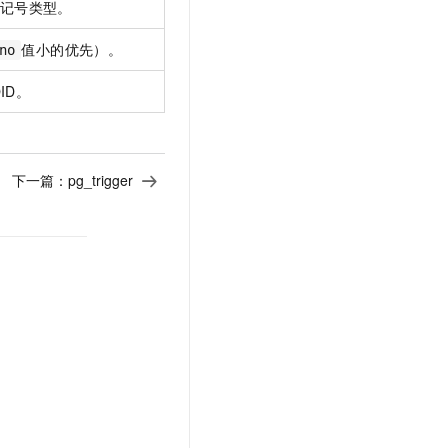
记号类型。
文戏情感细腻自然，动作戏激烈拳拳到肉，实现更强表演能力
支持中英文自由切换，具备更强的噪声鲁棒性
云聚AI 严选权益
SSL 证书
，一键激活高效办公新体验
精选AI产品，从模型到应用全链提效
值小的优先）。
no
堡垒机
AI 用量加速计划
应用
ID。
防火墙
、识别商机，让客服更高效、服务更出色。
新老同享，达量后返
千问办公
主机安全
NEW
的智能体编程平台
一站式AI生产力平台
下一篇：
pg_trigger
AI 应用及服务市场
伶鹊
企业级人与Agent协作平台，接入和调度多个数字员工
智能客服平台，对话机器人、对话分析、智能外呼
AI 应用
大模型服务平台百炼 - 全妙
大模型
应用创作平台
多模态内容创作工具，已接入 DeepSeek
自然语言处理
数据标注
机器学习
息提取
与 AI 智能体进行实时音视频通话
从文本、图片、视频中提取结构化的属性信息
构建支持视频理解的 AI 音视频实时通话应用