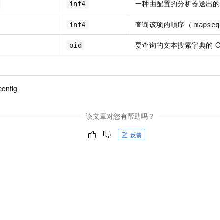
服务生态伙伴
一种由配置的分析器送出的
视觉 Coding、空间感知、多模态思考等全面升级
1M上下文，专为长程任务能力而生
int4
云工开物
企业应用
Night Plan 支持 Qwen 3.8-Max
AI 办公
NEW
Red Hat
30+ 款产品免费体验
夜间 5 折，Qwen/Meoo/TokenPlan 客户专享
AI智能应用
科研合作
查询该项的顺序（
int4
mapseq
ERP
堂（旗舰版）
SUSE
智能客服
AI 应用构建
大模型原生
要查询的文本搜索字典的
O
CRM
oid
2个月
自动承接线索
建站小程序
Qoder
大模型服务平台百炼-应用模版
OA 办公系统
HOT
NEW
面向真实软件
个人版上线、团队版降价；千问3.8-Max首发发尝鲜
丰富多元化的应用模版和解决方案
力提升
财税管理
模板建站
config
万有无界
大模型服务平台百炼-智能体
400电话
定制建站
的模型效果
灵活可视化地构建企业级 Agent
该文章对您有帮助吗？
方案
广告营销
模板小程序
秒悟
人工智能平台 PAI
定制小程序
反馈
云端极速 AI 
新一代 AI 视频生成模型，深度适配广告营销等场景
AI Native 的算法工程平台，一站式完成建模、训练、推理服务部署
APP 开发
建站系统
AI 应用
10分钟微调：让0.6B模型媲美235B模型
多模态数据信
依托云原生高可用架构,实现Dify私有化部署
用1%尺寸在特定领域达到大模型90%以上效果