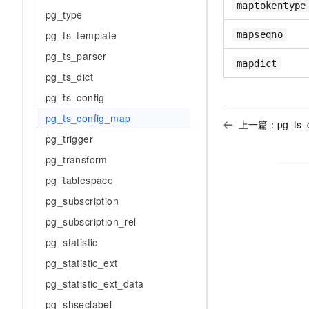
maptokentype
AI 产品 免费试用
网络
pg_type
安全
云开发大赛
Tableau 订阅
1亿+ 大模型 tokens 和 
pg_ts_template
mapseqno
可观测
入门学习赛
中间件
AI空中课堂在线直播课
140+云产品 免费试用
pg_ts_parser
大模型服务
mapdict
上云与迁云
产品新客免费试用，最长1
数据库
pg_ts_dict
生态解决方案
千问AI平台-Token Plan
企业出海
大模型ACA认证体验
pg_ts_config
大数据计算
助力企业全员 AI 认知与能
行业生态解决方案
pg_ts_config_map
政企业务
上一篇：
pg_ts_
媒体服务
千问AI平台-模型体验
pg_trigger
开发者生态解决方案
在线体验全尺寸、多种模态
企业服务与云通信
pg_transform
AI 开发和 AI 应用解决
Happy 系列大模型
pg_tablespace
域名与网站
pg_subscription
终端用户计算
pg_subscription_rel
Serverless
pg_statistic
大模型解决方案
pg_statistic_ext
开发工具
快速部署 Dify，高效搭建 
pg_statistic_ext_data
迁移与运维管理
pg_shseclabel