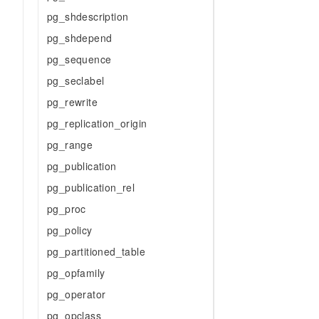
10 分钟在聊天系统中增加
专有云
pg_shdescription
pg_shdepend
pg_sequence
pg_seclabel
pg_rewrite
pg_replication_origin
pg_range
pg_publication
pg_publication_rel
pg_proc
pg_policy
pg_partitioned_table
pg_opfamily
pg_operator
pg_opclass