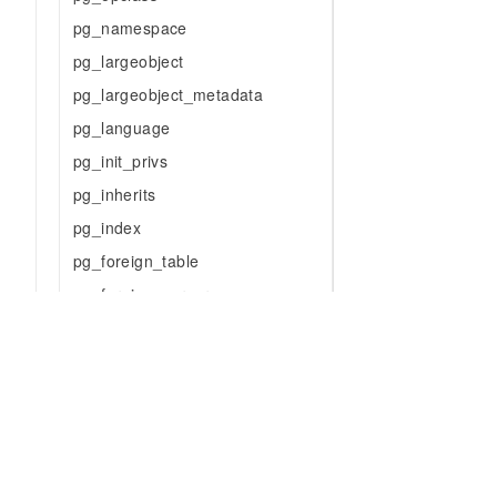
pg_namespace
pg_largeobject
pg_largeobject_metadata
pg_language
pg_init_privs
pg_inherits
pg_index
pg_foreign_table
pg_foreign_server
pg_foreign_data_wrapper
pg_extension
pg_event_trigger
pg_enum
pg_description
为什么选择阿里云
大模型
产品和定
pg_depend