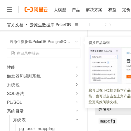
客户端和驱动
大模型
产品
解决方案
权益
定价
关键字
数据对象
官方文档
云原生数据库 PolarDB
大模型
产品
解决方案
权益
定价
云市场
伙伴
服务
了解阿里云
集合类型
精选产品
精选解决方案
普惠上云
产品定价
精选商城
成为销售伙伴
售前咨询
为什么选择阿里云
千问AI平台
云原生数据库 Po
首页
伪列
云原生数据库PolarDB PostgreSQL版（兼容Oracle）
了解云产品的定价详情
切换产品系列
pg_ts_config_map
大模型服务平台百炼
千问办公，解锁你的工作
普惠上云 官方力荐
分销伙伴
在线服务
网站建设
什么是云计算
大
函数和操作符
大模型服务与应用平台
企业级Agent产品，直接
云服务器38元/年起，超
咨询伙伴
多端小程序
技术领先
表达式
pg_ts_co
云上成本管理
售后服务
千问大模型
Agency Agents：拥
官方推荐返现计划
大模型
大模型
精选产品
精选解决方案
Salesforce 国际版订阅
稳定可靠
性能
管理和优化成本
多元化、高性能、安全可靠
推荐新用户得奖励，单订单
销售伙伴合作计划
自助服务
触发器和规则系统
更新时间：
2023-06-28
友盟天域
安全合规
人工智能与机器学习
AI
文本生成
无影云电脑
HappyHorse 打造一
云工开物
无影生态合作计划
在线服务
系统包
观测云
分析师报告
随时随地安全接入的云上超
高校专属算力普惠，学生认
计算
互联网应用开发
您可以在下拉框切换本产品
pg_ts_config_m
Qwen3.8-Max
HOT
SQL语法
Salesforce On Alibaba C
工单服务
能，也可以点击左上角产品
供查询以及以何种
智能体时代全能旗舰模型
Tuya 物联网平台阿里云
研究报告与白皮书
云解析DNS
快速拥有专属 OpenClaw
Consulting Partner 合
大数据
容器
PL/SQL
您更高效阅读文档。
免费试用
短信专区
蓝凌 OA
Qwen3.7-Plus
列名称
系统目录
AI 大模型销售与服务生
现代化应用
存储
天池大赛
能看、能想、能动手的多模
云原生大数据计算服务 Max
解决方案免费试用 新老
电子合同
系统表
mapcfg
面向分析的企业级SaaS模
最高领取价值200元试用
安全
网络与CDN
AI 算法大赛
Qwen3-VL-Plus
pg_user_mapping
畅捷通