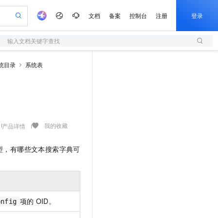
文档
备案
控制台
注册
登录
输入文档关键字查找
验
作计划
器
AI 活动
专业服务
服务伙伴合作计划
开发者社区
加入我们
服务平台百炼
阿里云 OPC 创新助力计划
统目录
系统表
一站式生成采购清单，支持单品或批量购买
S
io：打造专属 AI 语音助手
S产品伙伴计划（繁花）
峰会
造的大模型服务与应用开发平台
轻量应用服务器
一句话生成原生可编辑精美 PPT 文稿
AI 生产力先锋
Al MaaS 服务伙伴赋能合作
域名
博文
Careers
至高可申请百万元
性可伸缩的云计算服务
开启高性价比 AI 编程新体验
Qwen-Audio-3.0-Realtime 端到端实时语音角色扮演
输入一句话想法, 轻松生成专业的 PPT
先锋实践拓展 AI 生产力的边界
快速构建应用程序和网站，即刻迈出上云第一步
Token 补贴，五大权
计划
海大会
伙伴信用分合作计划
商标
问答
社会招聘
益加速 OPC 成功
S
eek-V4-Pro
数字证书管理服务（原SSL证书）
一键部署幻兽帕鲁游戏服务器
飞天发布时刻
HOT
划
备案
电子书
校园招聘
pSeek-V4-Pro
视频创作，一键激活电商全链路生产力
全托管，含MySQL、PostgreSQL、SQL Server、MariaDB多引擎
实现全站HTTPS，呈现可信的WEB访问
一键购买专属联机服务器，轻松开启游戏
所见，即是所愿
更多支持
我的收藏
产品详情
划
公司注册
镜像站
视频生成
语音识别与合成
专属 QwenPaw
短信服务
漫剧工坊：一站式动画创作平台
AI 实训营
HOT
合作伙伴培训与认证
划
上云迁移
的智能体编程平台
站生成，高效打造优质广告素材
从聊天伙伴进化为能主动干活的本地数字员工
快速生产连贯的高质量长漫剧
从基础到进阶，Agent 创客手把手教你
国内短信简单易用，安全可靠，秒级触达，全球覆盖200+国家和地区。
型，有哪些文本搜索字典可
e-1.1-T2V
Qwen3-TTS-Flash
lScope
我要反馈
查询合作伙伴
畅细腻的高质量视频
离线语音合成大模型，多语言方言自适应，低延迟高稳定
n Alibaba Cloud ISV 合作
代维服务
olarDB
建企业门户网站
大数据开发治理平台 DataWorks
10 分钟搭建微信、支付宝小程序
创新加速
ope
登录合作伙伴管理后台
我要建议
站，无忧落地极速上线
以可视化方式快速构建移动和 PC 门户网站
100%兼容MySQL、PostgreSQL，兼容Oracle，支持集中和分布式
高效部署网站，快速应用到小程序
Data Agent 驱动的一站式 Data+AI 开发治理平台
e-1.1-I2V
Cosyvoice-V3-Flash
安全
畅自然，细节丰富
高表现力语音合成大模型，语音克隆听感自然
我要投诉
上云场景组合购
伴
项的
OID。
onfig
边界网络安全防护产品
漫剧创作，剧本、分镜、视频高效生成
覆盖90%+业务场景，专享组合折扣价
2V
VPN
Fun-ASR