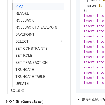
  product 
V
10 分钟在聊天系统中增加
专有云
  sales 
INT
PIVOT
REVOKE
insert
into
ROLLBACK
insert
into
insert
into
ROLLBACK TO SAVEPOINT
insert
into
SAVEPOINT
insert
into
SELECT
insert
into
insert
into
SET CONSTRAINTS
insert
into
SET ROLE
insert
into
SET TRANSACTION
insert
into
insert
into
TRUNCATE
insert
into
TRUNCATE TABLE
insert
into
insert
into
UPDATE
SQL教程
普通形式显示的
时空引擎（GanosBase）