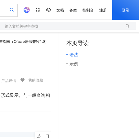
文档
备案
控制台
注册
登录
输入文档关键字查找
验
作计划
器
AI 活动
专业服务
服务伙伴合作计划
开发者社区
加入我们
服务平台百炼
阿里云 OPC 创新助力计划
发指南（Oracle语法兼容1.0）
本页导读
（1）
一站式生成采购清单，支持单品或批量购买
S
可编辑精美 PPT 文稿
S产品伙伴计划（繁花）
峰会
造的大模型服务与应用开发平台
轻量应用服务器
Agency Agents：拥有专属领域专家
AI 生产力先锋
Al MaaS 服务伙伴赋能合作
域名
博文
Careers
至高可申请百万元
语法
性可伸缩的云计算服务
 轻松生成专业的 PPT
开启高性价比 AI 编程新体验
先锋实践拓展 AI 生产力的边界
快速构建应用程序和网站，即刻迈出上云第一步
多领域专家智能体,一键组建 AI 虚拟交付团队
Token 补贴，五大权
计划
海大会
伙伴信用分合作计划
商标
问答
社会招聘
示例
益加速 OPC 成功
S
帕鲁游戏服务器
数字证书管理服务（原SSL证书）
HappyHorse 打造一站式影视创作平台
飞天发布时刻
HOT
划
备案
电子书
校园招聘
联机服务器，轻松开启游戏
视频创作，一键激活电商全链路生产力
全托管，含MySQL、PostgreSQL、SQL Server、MariaDB多引擎
实现全站HTTPS，呈现可信的WEB访问
所见，即是所愿
可视化编排打通从文字构思到成片全链路闭环
更多支持
我的收藏
产品详情
划
公司注册
镜像站
视频生成
语音识别与合成
 智能体与工作流应用
短信服务
漫剧工坊：一站式动画创作平台
AI 实训营
合作伙伴培训与认证
划
上云迁移
的智能体编程平台
站生成，高效打造优质广告素材
通过阿里云百炼高效搭建AI应用,助力高效开发
快速生产连贯的高质量长漫剧
从基础到进阶，Agent 创客手把手教你
国内短信简单易用，安全可靠，秒级触达，全球覆盖200+国家和地区。
格形式显示。与一般查询相
e-1.1-T2V
Qwen3-TTS-Flash
lScope
我要反馈
查询合作伙伴
畅细腻的高质量视频
离线语音合成大模型，多语言方言自适应，低延迟高稳定
n Alibaba Cloud ISV 合作
代维服务
olarDB
建企业门户网站
大数据开发治理平台 DataWorks
10 分钟搭建微信、支付宝小程序
创新加速
ope
登录合作伙伴管理后台
我要建议
站，无忧落地极速上线
以可视化方式快速构建移动和 PC 门户网站
100%兼容MySQL、PostgreSQL，兼容Oracle，支持集中和分布式
高效部署网站，快速应用到小程序
Data Agent 驱动的一站式 Data+AI 开发治理平台
e-1.1-I2V
Cosyvoice-V3-Flash
安全
畅自然，细节丰富
高表现力语音合成大模型，语音克隆听感自然
我要投诉
上云场景组合购
伴
边界网络安全防护产品
漫剧创作，剧本、分镜、视频高效生成
覆盖90%+业务场景，专享组合折扣价
2V
VPN
Fun-ASR