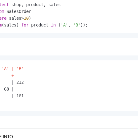
lect
 shop, product, sales

om
 SalesOrder

ere
 sales>
10
)

m
(sales) 
for
 product 
in
 (
'A'
, 
'B'
));
：
 'A' | 'B' 

-----+-----
     | 212
  68 |    
     | 161
 INTO