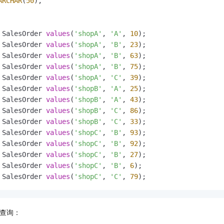
ARCHAR
(
50
),

一个 AI 助手
即刻拥有 DeepSeek-R1 满血版
超强辅助，Bol
在企业官网、通讯软件中为客户提供 AI 客服
多种方案随心选，轻松解锁专属 DeepSeek
 SalesOrder 
values
(
'shopA'
, 
'A'
, 
10
 SalesOrder 
values
(
'shopA'
, 
'B'
, 
23
 SalesOrder 
values
(
'shopA'
, 
'B'
, 
63
 SalesOrder 
values
(
'shopA'
, 
'B'
, 
75
 SalesOrder 
values
(
'shopA'
, 
'C'
, 
39
 SalesOrder 
values
(
'shopB'
, 
'A'
, 
25
 SalesOrder 
values
(
'shopB'
, 
'A'
, 
43
 SalesOrder 
values
(
'shopB'
, 
'C'
, 
86
 SalesOrder 
values
(
'shopB'
, 
'C'
, 
33
 SalesOrder 
values
(
'shopC'
, 
'B'
, 
93
 SalesOrder 
values
(
'shopC'
, 
'B'
, 
92
 SalesOrder 
values
(
'shopC'
, 
'B'
, 
27
 SalesOrder 
values
(
'shopC'
, 
'B'
, 
6
 SalesOrder 
values
(
'shopC'
, 
'C'
, 
79
);
查询：