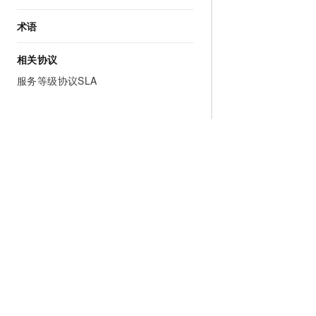
术语
相关协议
服务等级协议SLA
为什么选择阿里云
大模型
产品和定
什么是云计算
千问大模型
全部产品
全球基础设施
大模型服务
免费试用
技术领先
AI应用构建
产品动态