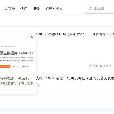
云市场
伙伴
服务
了解阿里云
AI 特惠
数据与 API
成为产品伙伴
企业增值服务
最佳实践
价格计算器
AI 场景体
基础软件
产品伙伴合
阿里云认证
市场活动
配置报价
大模型
larDB
云原生数据库PolarDB PostgreSQL版（兼容Oracle）
开发指南
开
自助选配和估算价格
步到位
域名与网站
智启 AI 普惠权益
产品生态集成认证中心
企业支持计划
云上春晚
Qwen Audio：打造专属 AI 语音助手
千问官方 MaaS 平台，为开发者和 Agent 而生，新用户赠送 1 亿 + tokens 额度
云服务器 EC
一句话生成原生
AI Coding
阿里云Maa
2026 阿里云
为企业打
数据集
Windows
大模型认证
模型
NEW
NEW
格式还原
值低价云产品抢先购
提供智能易用的域名与建站服务
至高享 1亿+免费 tokens，加速 Al 应用落地
Qwen-Audio-3.0-Realtime 端到端实时语音角色扮演
安全可靠、弹
输入一句话想法,
智能编程，一键
产品生态伙伴
专家技术服务
云上奥运之旅
弹性计算合作
阿里云中企出
手机三要素
宝塔 Linux
全部认证
价格优势
开源旗舰模型
对象存储 OSS
即刻拥有 DeepSeek-V4-Pro
阿里云 OPC 创新助力计划
云数据库 RD
一键部署幻兽
AI 电商营销
产品生态伙伴工作台
企业增值服务台
云栖战略参考
云存储合作计
云栖大会
身份实名认证
CentOS
训练营
推动算力普惠，释放技术红利
的大模型服务
最高返9万
真正可用的 1M 上下文,一次完成代码全链路开发
轻松解锁专属 DeepSeek-V4-Pro
至高百万元 Token 补贴，加速一人公司成长
稳定、安全、高性价比、高性能的云存储服务
一键购买专属
从图文生成到
复制 MD 格式
 05:28:24
云上的中国
数据库合作计
活动全景
短信
Docker
图片和
自进化智能体
人工智能平台 PAI
5 分钟轻松部署专属 QwenPaw
Token Plan 模型订阅计划
Qoder
高效搭建 AI
AI 广告创作
企业成长
大模型
NEW
HOT
信息公告
看见新力量
云网络合作计
OCR 文字识别
JAVA
级电脑
越聪明
证享300元代金券
一站式AI开发、训练和推理服务
Qwen3.8-Max 首发尝鲜，限时加量 10 倍，夜间低至2折
从聊天伙伴进化为能主动干活的本地数字员工
面向真实软件
图文、视频一
SQL
版（兼容
Oracle）
支持
PIVOT
语法，您可以将任何查询以交叉表
的全部系列、模块或功
Kimi-K3
HappyHors
NEW
魔搭 Mode
loud
服务实践
官网公告
区块回到产品主页，帮助
具有更多的列和较少的行。
Kimi 最新旗舰模型，长程编程与推理利器
让文字生成流
金融模力时刻
Salesforce O
版
发票查验
全能环境
Qoder CN
Claude Code + GStack 打造工程团队
千问办公，限时限量积分加倍
云原生数据库 P
低代码高效构
AI 建站
NEW
作计划
计划
创新中心
魔搭 ModelSc
健康状态
让AI从“聊天伙伴”进化为能干活的“数字员工”
覆盖公网/内网、递归/权威、移动APP等全场景解析服务
安装技能 GStack，拥有专属 AI 工程团队
你的AI工作搭子，覆盖日常办公高频场景
基于千问大模型等，支持代码智能生成、研发智能问答
0 代码专业建
客户案例
天气预报查询
操作系统
Deepseek-v4-pro
HappyHors
态合作计划
态智能体模型
旗舰 MoE 大模型，百万上下文与顶尖推理能力
图生视频，流
Compute
同享
容器服务 Kubernetes 版 ACK
万小智 AI 建站低至 15元/月
云防火墙
AI 短剧/漫剧
快递物流查询
WordPress
成为服务伙
高校合作
式云数据仓库
点，立即开启云上创新
提供一站式管理容器应用的 K8s 服务
送.CN域名，送备案服务码
云原生的云上
AI助力短剧
GLM-5.2
Wan2.7-T
Ubuntu