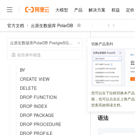
CREATE TABLE...PARTITION
大模型
产品
解决方案
权益
定价
BY
CREATE TABLE ... PARTITION
官方文档
云原生数据库 PolarDB
BY HASH
大模型
产品
解决方案
权益
定价
云市场
伙伴
服务
了解阿里云
精选产品
精选解决方案
普惠上云
产品定价
精选商城
成为销售伙伴
售前咨询
为什么选择阿里云
CREATE TRIGGER
千问AI平台
云原生数据库 Po
首页
云原生数据库PolarDB PostgreSQL版（兼容Oracle）
了解云产品的定价详情
切换产品系列
CREATE TYPE
SQL命令
PIVOT
大模型服务平台百炼
睿译宝，AI翻译排版一
普惠上云 官方力荐
分销伙伴
在线服务
网站建设
什么是云计算
大
大模型服务与应用平台
上传文档即自动完成翻译和
云服务器38元/年起，超
CREATE TYPE BODY
咨询伙伴
多端小程序
技术领先
PIVOT
云上成本管理
CREATE USER… IDENTIFIED
售后服务
千问大模型
GLM-5.2：长任务时代
官方推荐返现计划
大模型
大模型
精选产品
精选解决方案
Salesforce 国际版订阅
稳定可靠
BY
管理和优化成本
多元化、高性能、安全可靠
推荐新用户得奖励，单订单
销售伙伴合作计划
自助服务
更新时间：
2023-03-22
CREATE VIEW
友盟天域
安全合规
人工智能与机器学习
AI
文本生成
无影云电脑
Hermes Agent，打造
云工开物
无影生态合作计划
在线服务
DELETE
观测云
分析师报告
随时随地安全接入的云上超
自主进化，持久记忆，越用
高校专属算力普惠，学生认
计算
互联网应用开发
PolarDB Postgre
您可以在下拉框切换本产品
Qwen3.8-Max
HOT
DROP FUNCTION
Salesforce On Alibaba C
工单服务
能，也可以点击左上角产品
比，交叉表格形式
智能体时代全能旗舰模型
Tuya 物联网平台阿里云
研究报告与白皮书
云解析DNS
快速拥有专属 OpenClaw
Consulting Partner 合
大数据
容器
您更高效阅读文档。
DROP INDEX
免费试用
短信专区
蓝凌 OA
Qwen3.7-Plus
AI 大模型销售与服务生
DROP PACKAGE
现代化应用
存储
语法
天池大赛
能看、能想、能动手的多模
云原生大数据计算服务 Max
解决方案免费试用 新老
电子合同
DROP PROCEDURE
面向分析的企业级SaaS模
最高领取价值200元试用
安全
网络与CDN
AI 算法大赛
Qwen3-VL-Plus
DROP PROFILE
畅捷通