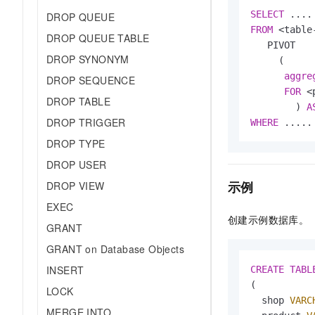
AI 产品 免费试用
网络
安全
云开发大赛
SELECT
DROP QUEUE
Tableau 订阅
1亿+ 大模型 tokens 和 
FROM
 <table-
DROP QUEUE TABLE
可观测
入门学习赛
中间件
   PIVOT

AI空中课堂在线直播课
140+云产品 免费试用
DROP SYNONYM
大模型服务
     (

上云与迁云
产品新客免费试用，最长1
数据库
aggre
DROP SEQUENCE
生态解决方案
千问AI平台-Token Plan
FOR
 <
企业出海
大模型ACA认证体验
DROP TABLE
大数据计算
        ) 
A
助力企业全员 AI 认知与能
行业生态解决方案
DROP TRIGGER
WHERE
 .....
政企业务
媒体服务
千问AI平台-模型体验
开发者生态解决方案
DROP TYPE
在线体验全尺寸、多种模态
企业服务与云通信
DROP USER
AI 开发和 AI 应用解决
Happy 系列大模型
示例
DROP VIEW
域名与网站
EXEC
终端用户计算
创建示例数据库。
GRANT
Serverless
大模型解决方案
GRANT on Database Objects
INSERT
CREATE
TABL
开发工具
快速部署 Dify，高效搭建 
(

LOCK
迁移与运维管理
  shop 
VARC
MERGE INTO