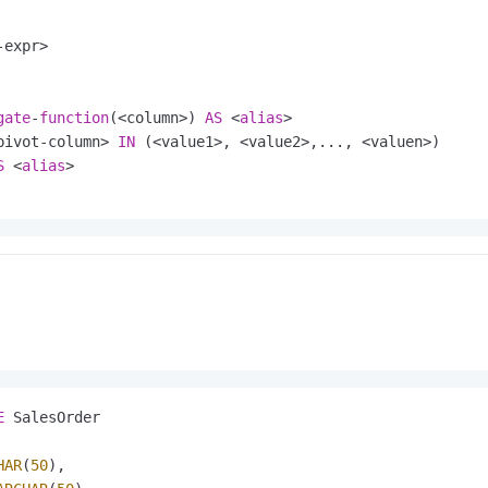
服务生态伙伴
视觉 Coding、空间感知、多模态思考等全面升级
1M上下文，专为长程任务能力而生
云工开物
企业应用
Night Plan 支持 Qwen 3.8-Max
AI 办公
NEW
Red Hat
30+ 款产品免费体验
夜间 5 折，Qwen/Meoo/TokenPlan 客户专享
AI智能应用
expr>

科研合作
ERP
堂（旗舰版）
SUSE
智能客服
AI 应用构建
大模型原生
CRM
2个月
自动承接线索
gate
-
function
(<column>) 
AS
 <
alias
>

建站小程序
Qoder
大模型服务平台百炼-应用模版
OA 办公系统
HOT
NEW
pivot-column> 
IN
 (<value1>, <value2>,..., <valuen>)

面向真实软件
个人版上线、团队版降价；千问3.8-Max首发发尝鲜
丰富多元化的应用模版和解决方案
S
 <
alias
力提升
财税管理
模板建站
万有无界
大模型服务平台百炼-智能体
400电话
定制建站
的模型效果
灵活可视化地构建企业级 Agent
方案
广告营销
模板小程序
秒悟
人工智能平台 PAI
定制小程序
云端极速 AI 
新一代 AI 视频生成模型，深度适配广告营销等场景
AI Native 的算法工程平台，一站式完成建模、训练、推理服务部署
APP 开发
建站系统
E
 SalesOrder

AI 应用
10分钟微调：让0.6B模型媲美235B模型
多模态数据信
依托云原生高可用架构,实现Dify私有化部署
用1%尺寸在特定领域达到大模型90%以上效果
HAR
(
50
),
