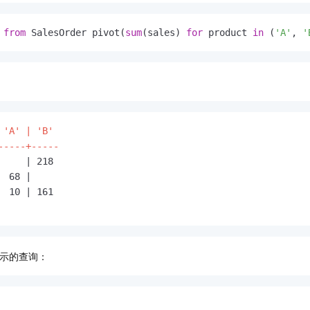
 
from
 SalesOrder pivot(
sum
(sales) 
for
 product 
in
 (
'A'
, 
'
：
 'A' | 'B' 

-----+-----
     | 218
  68 |    
  10 | 161
示的查询：