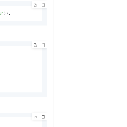
B'
));