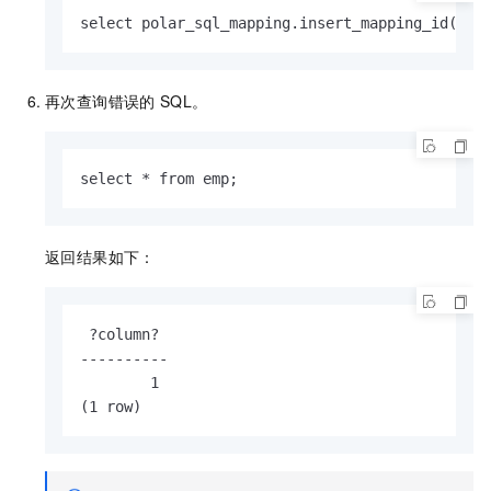
select polar_sql_mapping.insert_mapping_id(1, 
再次查询错误的
SQL。
select * from emp;
返回结果如下：
 ?column? 

----------

        1

(1 row)