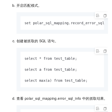
开启匹配模式。
set polar_sql_mapping.record_error_sql to
创建被抓取的
SQL
语句。
select * from test_table;

select a from test_table;

select max(a) from test_table;
查看
polar_sql_mapping.error_sql_info
中的抓取结果。