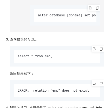
alter database [dbname] set polar_sq
查询错误的
SQL。
select * from emp;
返回结果如下：
ERROR:  relation "emp" does not exist
错误的
SQL
被记录到了
polar_sql_mapping.error_sql_info