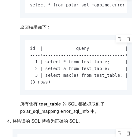
select * from polar_sql_mapping.error_sql
返回结果如下：
id  |             query              |    
----+--------------------------------+----
  1 | select * from test_table;      | Err
  2 | select a from test_table;      | Err
  3 | select max(a) from test_table; | Err
(3 rows)
所有含有
test_table
的
SQL
都被抓取到了
polar_sql_mapping.error_sql_info
中。
将错误的
SQL
替换为正确的
SQL。