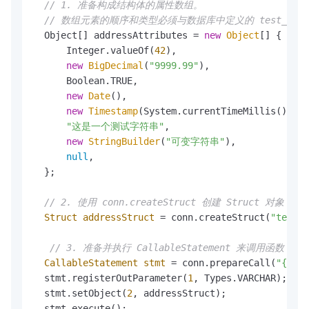
// 1. 准备构成结构体的属性数组。
// 数组元素的顺序和类型必须与数据库中定义的 test_obj
  Object[] addressAttributes = 
new
Object
[] {

      Integer.valueOf(
42
),                     
// 
new
BigDecimal
(
"9999.99"
),               
// 
      Boolean.TRUE,                            
// 
new
Date
(),                              
// 
new
Timestamp
(System.currentTimeMillis()), 
/
"这是一个测试字符串"
,                      
// 
new
StringBuilder
(
"可变字符串"
),           
//
null
,                                    
// 
  };

// 2. 使用 conn.createStruct 创建 Struct 对象
Struct
addressStruct
=
 conn.createStruct(
"test_o
// 3. 准备并执行 CallableStatement 来调用函数
CallableStatement
stmt
=
 conn.prepareCall(
"{? = 
  stmt.registerOutParameter(
1
, Types.VARCHAR);

  stmt.setObject(
2
, addressStruct);

  stmt.execute();
