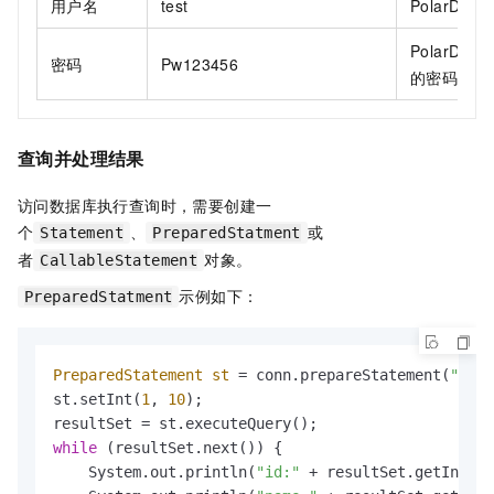
用户名
test
PolarDB
集
PolarDB
集
密码
Pw123456
的密码。
查询并处理结果
访问数据库执行查询时，需要创建一
个
、
或
Statement
PreparedStatment
者
对象。
CallableStatement
示例如下：
PreparedStatment
PreparedStatement
st
=
 conn.prepareStatement(
"sele
st.setInt(
1
, 
10
);

while
 (resultSet.next()) {

    System.out.println(
"id:"
 + resultSet.getInt(
1
)