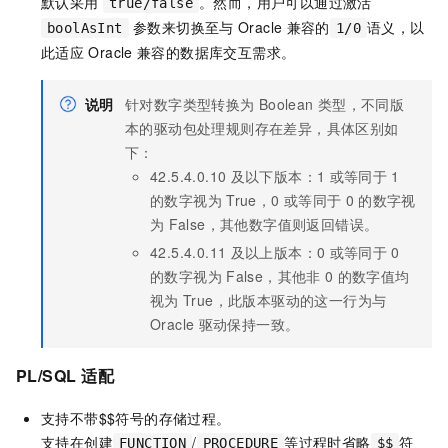
默认采用
。然而，用户可以通过激活
true/false
参数来切换至与
Oracle
兼容的
语义，以
boolAsInt
1/0
此适应
Oracle
兼容的数据库交互需求。
说明
针对数字类型转换为
Boolean
类型，不同版
本的驱动包处理规则存在差异，具体区别如
下：
42.5.4.0.10
及以下版本：1
或等同于
1
的数字视为
True，0
或等同于
0
的数字视
为
False，其他数字值则返回错误。
42.5.4.0.11
及以上版本：0
或等同于
0
的数字视为
False，其他非
0
的数字值均
视为
True，此版本驱动的这一行为与
Oracle
驱动保持一致。
PL/SQL
适配
支持不带$$符号的存储过程。
支持在创建
/
等过程时省略
符
FUNCTION
PROCEDURE
$$