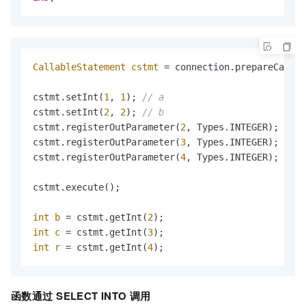
CallableStatement
cstmt
=
 connection.prepareCall(
"
cstmt.setInt(
1
, 
1
); 
// a
cstmt.setInt(
2
, 
2
); 
// b
cstmt.registerOutParameter(
2
, Types.INTEGER);

cstmt.registerOutParameter(
3
, Types.INTEGER); 
// c
cstmt.registerOutParameter(
4
, Types.INTEGER); 
// r
cstmt.execute();

int
b
=
 cstmt.getInt(
2
int
c
=
 cstmt.getInt(
3
int
r
=
 cstmt.getInt(
4
函数通过
SELECT INTO
调用