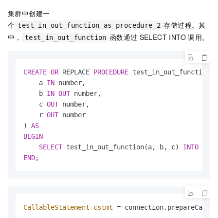
集群中创建一
个
存储过程。其
test_in_out_function_as_procedure_2
中，
函数通过
SELECT INTO
调用。
test_in_out_function
CREATE
OR
 REPLACE 
PROCEDURE
 test_in_out_function_a
    a 
IN
 number,

    b 
IN
OUT
 number,

    c 
OUT
 number,

    r 
OUT
 number

) 
AS
BEGIN
SELECT
 test_in_out_function(a, b, c) 
INTO
 r 
FR
END
;
CallableStatement
cstmt
=
 connection.prepareCall(
"