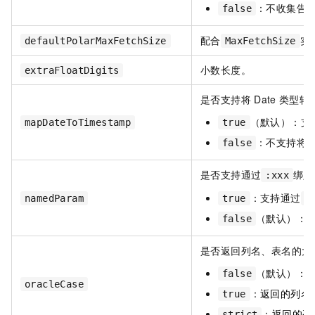
：不收集告
false
配合
实
defaultPolarMaxFetchSize
MaxFetchSize
小数长度。
extraFloatDigits
是否支持将
Date
类型转
（默认）：支
mapDateToTimestamp
true
：不支持将
false
是否支持通过
绑定
:xxx
：支持通过
namedParam
true
:
（默认）：
false
是否返回列名、表名的大
（默认）：
false
oracleCase
：
返回的列名
true
：
返回的列
strict