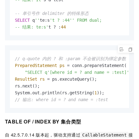
-- 单引号作 delimiter 的特殊形态
SELECT
 q
''
te:s
't ? :44'' FROM dual;

-- 结果: te:s'
t ? :
44
// q-quote 内的 ? 和 :param 不会被识别为绑定参数
PreparedStatement
ps
=
 conn.prepareStatement(

"SELECT q'[where id = ? and name = :test]' FRO
ResultSet
rs
=
 ps.executeQuery();

rs.next();

System.out.println(rs.getString(
1
// 输出: where id = ? and name = :test
TABLE OF / INDEX BY 集合类型
自
42.5.7.0.14
版本起，驱动支持通过
接
CallableStatement