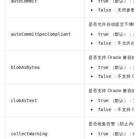
（默认）：开
autoCommit
true
：关闭参数
false
是否允许自动提交下继续
（默认）：允
autoCommitSpecCompliant
true
：不允许自
false
是否支持
Oracle
兼容的
（默认）：支
blobAsBytea
true
：不支持
Ora
false
是否支持
Oracle
兼容的
（默认）：支
clobAsText
true
：不支持
Ora
false
是否收集告警（防止内存
（默认）：收
collectWarning
true