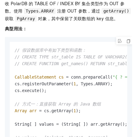
收 PolarDB 的 TABLE OF / INDEX BY 集合类型作为 OUT 参
数。使用
注册 OUT 参数，通过
Types.ARRAY
getArray()
获取
对象，其中保留了关联数组的 key 信息。
PgArray
典型用法：
// 假设数据库中有如下类型和函数：
// CREATE TYPE str_table IS TABLE OF VARCHAR2(100)
// CREATE FUNCTION get_names() RETURN str_table IS
CallableStatement
cs
=
 conn.prepareCall(
"{ ? = cal
cs.registerOutParameter(
1
, Types.ARRAY);

cs.execute();

// 方式一：直接获取 Array 的 Java 数组
Array
arr
=
 cs.getArray(
1
);

String[ ] values = (String[ ]) arr.getArray();
