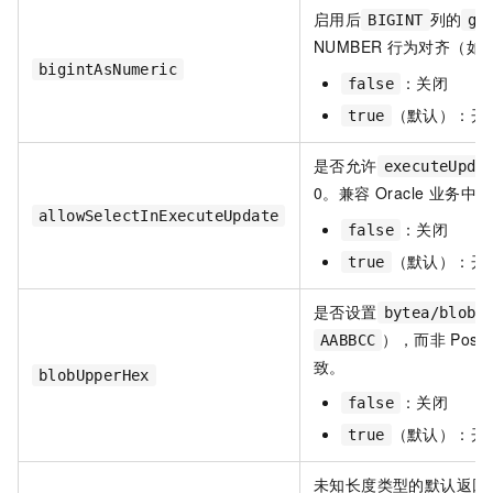
启用后
列的
BIGINT
ge
NUMBER
行为对齐（如
bigintAsNumeric
：关闭
false
（默认）：开
true
是否允许
executeUpda
0。兼容 Oracle 业务中将
allowSelectInExecuteUpdate
：关闭
false
（默认）：开
true
是否设置
bytea/blob
），而非 Post
AABBCC
致。
blobUpperHex
：关闭
false
（默认）：开
true
未知长度类型的默认返回