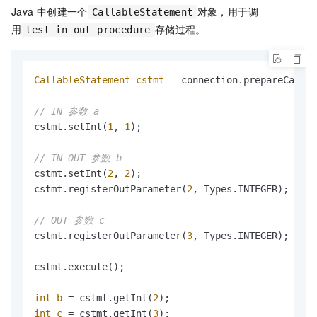
Java
中创建一个
对象，用于调
CallableStatement
用
存储过程。
test_in_out_procedure
CallableStatement
cstmt
=
 connection.prepareCall(
"
// IN 参数 a
cstmt.setInt(
1
, 
1
);

// IN OUT 参数 b
cstmt.setInt(
2
, 
2
);

cstmt.registerOutParameter(
2
, Types.INTEGER);

// OUT 参数 c
cstmt.registerOutParameter(
3
, Types.INTEGER);

cstmt.execute();

int
b
=
 cstmt.getInt(
2
int
c
=
 cstmt.getInt(
3
);