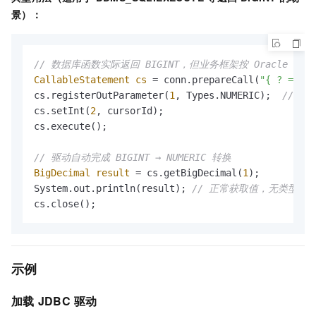
景）：
// 数据库函数实际返回 BIGINT，但业务框架按 Oracle 惯例注
CallableStatement
cs
=
 conn.prepareCall(
"{ ? = cal
cs.registerOutParameter(
1
, Types.NUMERIC);  
// 注册
cs.setInt(
2
, cursorId);

cs.execute();

// 驱动自动完成 BIGINT → NUMERIC 转换
BigDecimal
result
=
 cs.getBigDecimal(
1
);

System.out.println(result); 
// 正常获取值，无类型不
示例
加载
JDBC
驱动