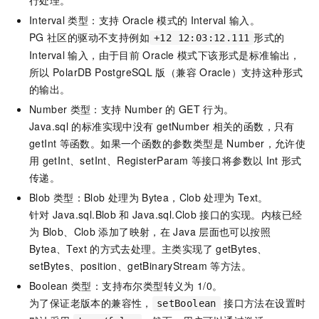
行处理。
Interval
类型：支持
Oracle
模式的
Interval
输入。
PG
社区的驱动不支持例如
形式的
+12 12:03:12.111
Interval
输入，由于目前
Oracle
模式下该形式是标准输出，
所以
PolarDB PostgreSQL
版（兼容
Oracle）
支持这种形式
的输出。
Number
类型：支持
Number
的
GET
行为。
Java.sql
的标准实现中没有
getNumber
相关的函数，只有
getInt
等函数。如果一个函数的参数类型是
Number，允许使
用
getInt、setInt、RegisterParam
等接口将参数以
Int
形式
传递。
Blob
类型：Blob
处理为
Bytea，Clob
处理为
Text。
针对
Java.sql.Blob
和
Java.sql.Clob
接口的实现。内核已经
为
Blob、Clob
添加了映射，在
Java
层面也可以按照
Bytea、Text
的方式去处理。主类实现了
getBytes、
setBytes、position、getBinaryStream
等方法。
Boolean
类型：支持布尔类型转义为
1/0。
为了保证老版本的兼容性，
接口方法在设置时
setBoolean