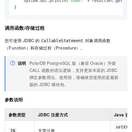
    System.out.println(
"name:"
 + resultSet.getStri
}
调用函数/存储过程
您可使用
JDBC
的
对象调用函数
CallableStatement
（Function）和存储过程（Procedure）。
说明
PolarDB PostgreSQL
版（兼容
Oracle）
升级
CALL
函数的语法逻辑，支持更加丰富的
JDBC
绑定参数用法。使用前，请确保您使用的是最新
版的
JDBC
驱动包。
参数说明
参数类型
JDBC
注册方式
Java
设
setXXX
无需注册
IN