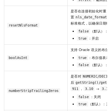
是否在连接初始化时重
置
nls_date_format/
标准格式，以确保日期时
resetNlsFormat
（默认）：
false
：开启
true
支持
Oracle
语义的布尔
：布尔值表示
boolAsInt
true
（默认）：
false
是否对
NUMERIC/DECIM
后
getString()/getO
，
→
911
3.10
3.1
numberStripTrailingZeros
：关闭
false
（默认）：开
true