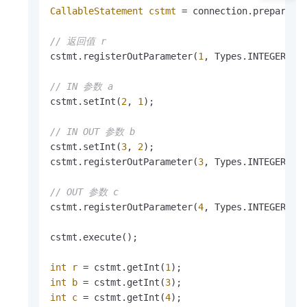
CallableStatement
cstmt
=
 connection.prepareCa
// 返回值 r
cstmt.registerOutParameter(
1
, Types.INTEGER);

// IN 参数 a
cstmt.setInt(
2
, 
1
);

// IN OUT 参数 b
cstmt.setInt(
3
, 
2
);

cstmt.registerOutParameter(
3
, Types.INTEGER);

// OUT 参数 c
cstmt.registerOutParameter(
4
, Types.INTEGER);

cstmt.execute();

int
r
=
 cstmt.getInt(
1
int
b
=
 cstmt.getInt(
3
int
c
=
 cstmt.getInt(
4
);