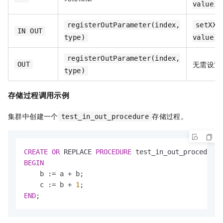
value)
registerOutParameter(index,
setXXX
IN OUT
type)
value)
registerOutParameter(index,
无需设置
OUT
type)
存储过程调用示例
集群中创建一个
存储过程。
test_in_out_procedure
CREATE
OR
 REPLACE 
PROCEDURE
 test_in_out_procedure 
BEGIN
    b :
=
 a 
+
 b;

    c :
=
 b 
+
1
END
;