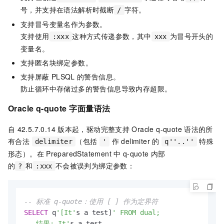
号，并支持在语法解析时截断
字符。
/
支持冒号变量名作为参数。
支持使用
这种方式传递参数，其中
为冒号开头的
:xxx
xxx
变量名。
支持匿名块绑定参数。
支持屏蔽
PLSQL
的警告信息。
防止循环中存储过多的警告信息导致内存超限。
Oracle q-quote
字面量语法
自
42.5.7.0.14
版本起，驱动完整支持
Oracle q-quote
语法的所
有合法
（包括
作 delimiter 的
特殊
delimiter
'
q''..''
形态）。在
PreparedStatement
中
q-quote
内部
的
和
不会被误判为绑定参数：
?
:xxx
-- 标准 q-quote：使用 [ ] 作为定界符
SELECT
 q
'[It'
s a test]
' FROM dual;

-- 结果: It'
s a test
