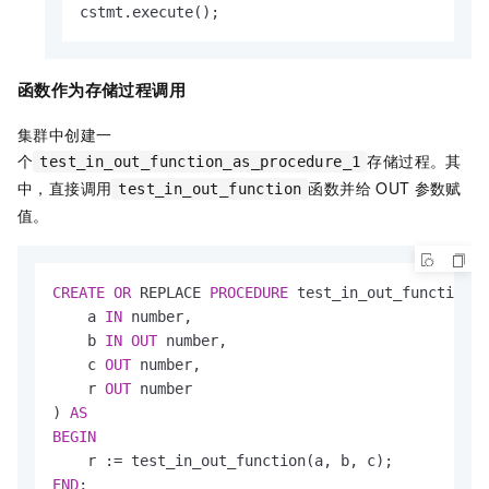
cstmt.execute();
函数作为存储过程调用
集群中创建一
个
存储过程。其
test_in_out_function_as_procedure_1
中，直接调用
函数并给
OUT
参数赋
test_in_out_function
值。
CREATE
OR
 REPLACE 
PROCEDURE
 test_in_out_function_a
    a 
IN
 number,

    b 
IN
OUT
 number,

    c 
OUT
 number,

    r 
OUT
 number

) 
AS
BEGIN
    r :
=
END
;