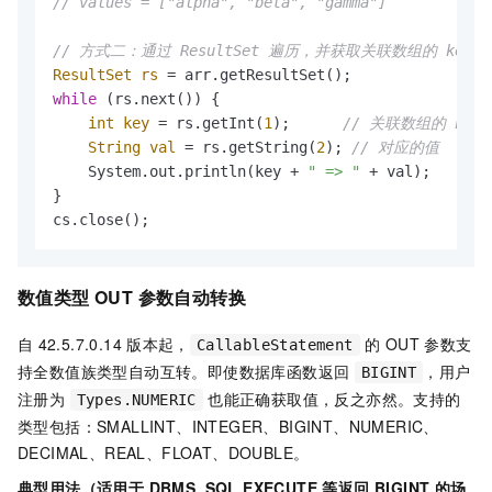
// values = ["alpha", "beta", "gamma"]
// 方式二：通过 ResultSet 遍历，并获取关联数组的 key
ResultSet
rs
=
while
 (rs.next()) {

int
key
=
 rs.getInt(
1
);      
// 关联数组的 key（
String
val
=
 rs.getString(
2
); 
// 对应的值
    System.out.println(key + 
" => "
 + val);

}

数值类型 OUT 参数自动转换
自
42.5.7.0.14
版本起，
的 OUT 参数支
CallableStatement
持全数值族类型自动互转。即使数据库函数返回
，用户
BIGINT
注册为
也能正确获取值，反之亦然。支持的
Types.NUMERIC
类型包括：SMALLINT、INTEGER、BIGINT、NUMERIC、
DECIMAL、REAL、FLOAT、DOUBLE。
典型用法（适用于 DBMS_SQL.EXECUTE 等返回 BIGINT 的场