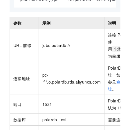
参数
示例
说明
连接
Polar
使
URL
前缀
jdbc:polardb://
用
jdbc:p
为前缀。
PolarDB
集
pc-
址，如何查
连接地址
***.o.polardb.rds.aliyuncs.com
参见
查看或
址
。
PolarDB
集
端口
1521
认为
1521
数据库
polardb_test
需要连接的