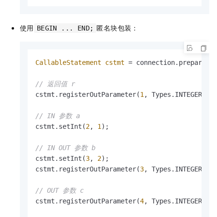
使用
匿名块包装：
BEGIN ... END;
CallableStatement
cstmt
=
 connection.prepareCa
// 返回值 r
cstmt.registerOutParameter(
1
, Types.INTEGER);

// IN 参数 a
cstmt.setInt(
2
, 
1
);

// IN OUT 参数 b
cstmt.setInt(
3
, 
2
);

cstmt.registerOutParameter(
3
, Types.INTEGER);

// OUT 参数 c
cstmt.registerOutParameter(
4
, Types.INTEGER);
