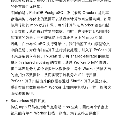
的分布属性无感知。
不同的是，
PolarDB PostgreSQL
版（兼容
Oracle）
是共享
存储架构，存储上的数据可以被所有计算节点全量访问。如果
使用传统的
mpp
执行引擎，每个计算节点
Worker
都会扫描
全量数据，从而得到重复的数据。同时，也没有起到扫描时分
治加速的效果，并不能称得上是真正意义上的
mpp
引擎。
因此，在分布式
ePQ
执行引擎中，我们借鉴了火山模型论文
中的思想，对所有扫描算子进行并发处理，引入了
PxScan
算
子来屏蔽共享存储。PxScan
算子将
shared-storage
的数据
映射为
shared-nothing
的数据，通过
Worker
之间的协调，
将目标表划分为多个虚拟分区数据块，每个
Worker
扫描各自
的虚拟分区数据块，从而实现了跨机分布式并行扫描。
PxScan
算子扫描出来的数据会通过
Shuffle
算子来重分布。
重分布后的数据在每个
Worker
上如同单机执行一样，按照火
山模型来执行。
Serverless
弹性扩展。
传统
mpp
只能在指定节点发起
mpp
查询，因此每个节点上
都只能有单个
Worker
扫描一张表。为了支持云原生下