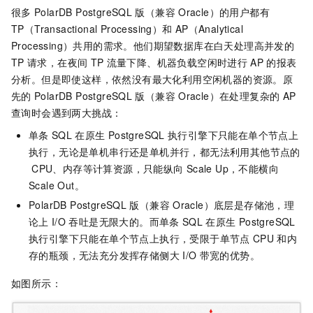
很多
PolarDB PostgreSQL
版（兼容
Oracle）
的用户都有
TP（Transactional Processing）和
AP（Analytical
Processing）共用的需求。他们期望数据库在白天处理高并发的
TP
请求，在夜间
TP
流量下降、机器负载空闲时进行
AP
的报表
分析。但是即使这样，依然没有最大化利用空闲机器的资源。原
先的
PolarDB PostgreSQL
版（兼容
Oracle）
在处理复杂的
AP
查询时会遇到两大挑战：
单条
SQL
在原生
PostgreSQL
执行引擎下只能在单个节点上
执行，无论是单机串行还是单机并行，都无法利用其他节点的
CPU、内存等计算资源，只能纵向
Scale Up，不能横向
Scale Out。
PolarDB PostgreSQL
版（兼容
Oracle）
底层是存储池，理
论上
I/O
吞吐是无限大的。而单条
SQL
在原生
PostgreSQL
执行引擎下只能在单个节点上执行，受限于单节点
CPU
和内
存的瓶颈，无法充分发挥存储侧大
I/O
带宽的优势。
如图所示：