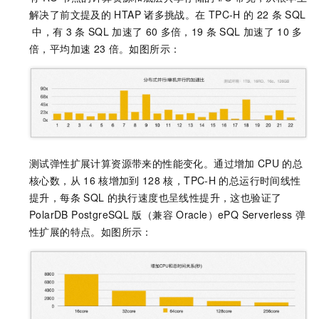
解决了前文提及的
HTAP
诸多挑战。在
TPC-H
的
22
条
SQL
中，有
3
条
SQL
加速了
60
多倍，19
条
SQL
加速了
10
多
倍，平均加速
23
倍。如图所示：
测试弹性扩展计算资源带来的性能变化。通过增加
CPU
的总
核心数，从
16
核增加到
128
核，TPC-H
的总运行时间线性
提升，每条
SQL
的执行速度也呈线性提升，这也验证了
PolarDB PostgreSQL
版（兼容
Oracle）
ePQ Serverless
弹
性扩展的特点。如图所示：