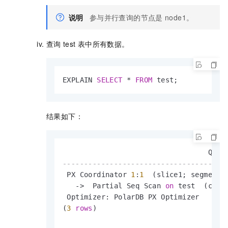
说明
参与并行查询的节点是
node1。
查询
test
表中所有数据。
EXPLAIN 
SELECT
*
FROM
 test;
结果如下：
--------------------------------------
 PX Coordinator 
1
:
1
  (slice1; segments
-
>
  Partial Seq Scan 
on
 test  (cost
 Optimizer: PolarDB PX Optimizer

(
3
rows
)                               