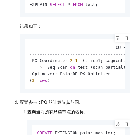
EXPLAIN 
SELECT
*
FROM
 test;
结果如下：
-----------------------------------------
 PX Coordinator 
2
:
1
  (slice1; segments: 
2
-
>
  Seq Scan 
on
 test (scan partial)  (
 Optimizer: PolarDB PX Optimizer

(
3
rows
)
配置参与
ePQ
的计算节点范围。
查询当前所有只读节点的名称。
CREATE
 EXTENSION polar_monitor;
