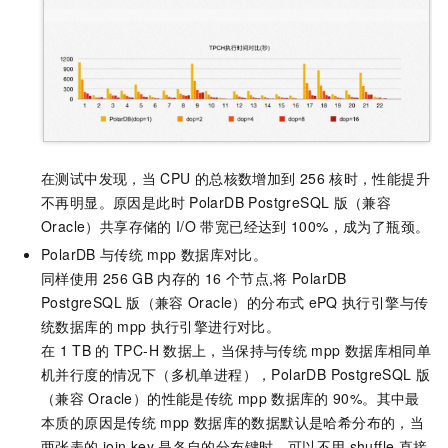
在测试中发现，当
CPU
的总核数增加到
256
核时，性能提升
不再明显。原因是此时
PolarDB PostgreSQL
版（兼容
Oracle）
共享存储的
I/O
带宽已经达到
100%，成为了瓶颈。
PolarDB
与传统
mpp
数据库对比。
同样使用
256 GB
内存的
16
个节点,将
PolarDB
PostgreSQL
版（兼容
Oracle）
的分布式
ePQ
执行引擎与传
统数据库的
mpp
执行引擎进行对比。
在
1 TB
的
TPC-H
数据上，当保持与传统
mpp
数据库相同单
机并行度的情况下（多机单进程），
PolarDB PostgreSQL
版
（兼容
Oracle）
的性能是传统
mpp
数据库的
90%。其中最
本质的原因是传统
mpp
数据库的数据默认是哈希分布的，当
两张表的
join key
是各自的分布键时，可以不用
shuffle
直接