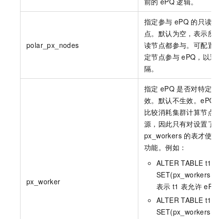
前的
ePQ
逻辑。
指定参与
ePQ
的只读节
点。默认为空，表示所
polar_px_nodes
读节点都参与。可配置
定节点参与
ePQ，以逗
隔。
指定
ePQ
是否对特定表
效。默认不生效。ePQ
比较消耗集群计算节点
源，因此只有对设置了
px_workers
的表才使
功能。例如：
ALTER TABLE t1
SET(px_workers=
px_worker
表示
t1
表允许
eP
ALTER TABLE t1
SET(px_workers=