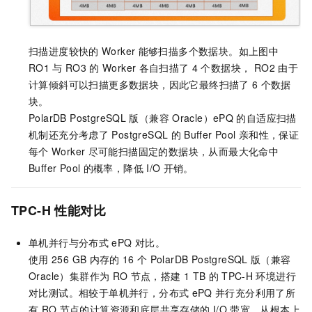
扫描进度较快的
Worker
能够扫描多个数据块。如上图中
RO1
与
RO3
的
Worker
各自扫描了
4
个数据块， RO2
由于
计算倾斜可以扫描更多数据块，因此它最终扫描了
6
个数据
块。
PolarDB PostgreSQL
版（兼容
Oracle）
ePQ
的自适应扫描
机制还充分考虑了
PostgreSQL
的
Buffer Pool
亲和性，保证
每个
Worker
尽可能扫描固定的数据块，从而最大化命中
Buffer Pool
的概率，降低
I/O
开销。
TPC-H
性能对比
单机并行与分布式
ePQ
对比。
使用
256 GB
内存的
16
个
PolarDB PostgreSQL
版（兼容
Oracle）
集群作为
RO
节点，搭建
1 TB
的
TPC-H
环境进行
对比测试。相较于单机并行，分布式
ePQ
并行充分利用了所
有
RO
节点的计算资源和底层共享存储的
I/O
带宽，从根本上