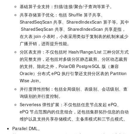
基础算子全支持：扫描/连接/聚合/子查询等算子。
共享存储算子优化：包括
Shuffle
算子共享、
SharedSeqScan
共享、SharedIndexScan
算子等。其中
SharedSeqScan
共享、SharedIndexScan
共享是指，
在大表
join
小表时，小表采用类似于复制表的机制来减少
广播开销，进而提升性能。
分区表支持：不仅包括对
Hash/Range/List
三种分区方式
的完整支持，还包括对多级分区静态裁剪、分区动态裁剪
的支持。除此之外，
PolarDB PostgreSQL
版（兼容
Oracle）
分布式
ePQ
执行引擎还支持分区表的
Partition
Wise Join。
并行度弹性控制：包括全局级别、表级别、会话级别、查
询级别的并行度控制。
Serverless
弹性扩展：不仅包括任意节点发起
ePQ、
ePQ
节点范围内的任意组合，还包括集群拓扑信息的自动
维护以及支持共享存储模式、主备库模式和三节点模式。
Parallel DML。