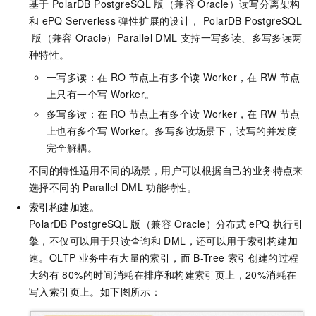
基于
PolarDB PostgreSQL
版（兼容
Oracle）
读写分离架构
和
ePQ Serverless
弹性扩展的设计，
PolarDB PostgreSQL
版（兼容
Oracle）
Parallel DML
支持一写多读、多写多读两
种特性。
一写多读：在
RO
节点上有多个读
Worker，在
RW
节点
上只有一个写
Worker。
多写多读：在
RO
节点上有多个读
Worker，在
RW
节点
上也有多个写
Worker。多写多读场景下，读写的并发度
完全解耦。
不同的特性适用不同的场景，用户可以根据自己的业务特点来
选择不同的
Parallel DML
功能特性。
索引构建加速。
PolarDB PostgreSQL
版（兼容
Oracle）
分布式
ePQ
执行引
擎，不仅可以用于只读查询和
DML，还可以用于索引构建加
速。OLTP
业务中有大量的索引，而
B-Tree
索引创建的过程
大约有
80%的时间消耗在排序和构建索引页上，20%消耗在
写入索引页上。如下图所示：