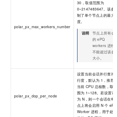
30，取值范围为
0~2147483647。该参
制了单个节点上的最大
度。
polar_px_max_workers_number
说明
节点上所有会
的
ePQ
workers
进程
不能超过该参
大小。
设置当前会话并行查询
行度，默认为
1，推荐
当前
CPU 总核数，取
围为
1~128。若设置该
polar_px_dop_per_node
为
N，则一个会话在每
点上将会启用
N
个
ePQ
Worker
进程，用于处