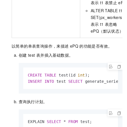
表示
t1
表禁止
eP
ALTER TABLE t1
SET(px_workers=
表示
t1
表忽略
ePQ（默认状态）
以简单的单表查询操作，来描述
ePQ
的功能是否有效。
创建
test
表并插入基础数据。
CREATE
TABLE
 test(id 
int
INSERT
INTO
 test 
SELECT
 generate_series(
1
查询执行计划。
EXPLAIN 
SELECT
*
FROM
 test;