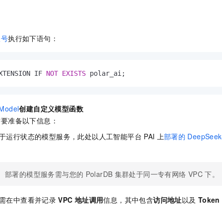
账号
执行如下语句：
XTENSION IF 
NOT
EXISTS
 polar_ai;
Model
创建自定义模型函数
需要准备以下信息：
于运行状态的模型服务，此处以人工智能平台
PAI
上
部署的
DeepSeek-
部署的模型服务需与您的
PolarDB
集群处于同一专有网络
VPC
下。
需在
中查看并记录
VPC
地址调用
信息，其中包含
访问地址
以及
Token