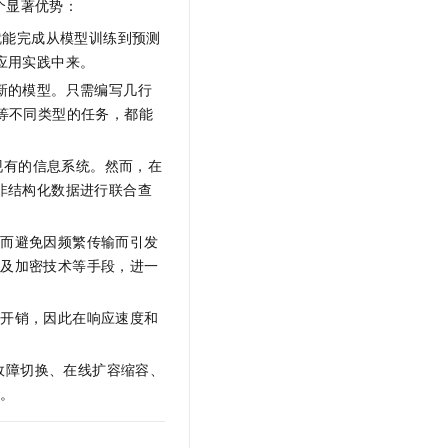
个显著优势：
t.diy 一步搞定创意建站
构建大模型应用的安全防护体系
通过自然语言交互简化开发流程,全栈开发支持
通过阿里云安全产品对 AI 应用进行安全防护
就能完成从模型训练到预测
应用实践中来。
新的模型。只需编写几行
等不同类型的任务，都能
现有的信息系统。然而，在
非结构化数据进行联合查
从而避免因频繁传输而引发
踪及加密技术等手段，进一
外开销，因此在响应速度和
故障切换、在线扩容缩容、
础。