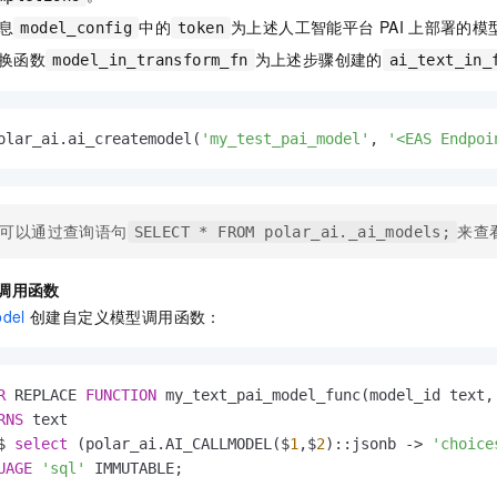
息
中的
为上述人工智能平台
PAI
上部署的模
model_config
token
换函数
为上述步骤创建的
model_in_transform_fn
ai_text_in_
olar_ai.ai_createmodel(
'my_test_pai_model'
, 
'<EAS Endpoi
可以通过查询语句
来查
SELECT * FROM polar_ai._ai_models;
调用函数
odel
创建自定义模型调用函数：
R
 REPLACE 
FUNCTION
 my_text_pai_model_func(model_id text, 
RNS
 text

$ 
select
 (polar_ai.AI_CALLMODEL($
1
,$
2
)::jsonb 
-
>
'choice
UAGE
'sql'
 IMMUTABLE;