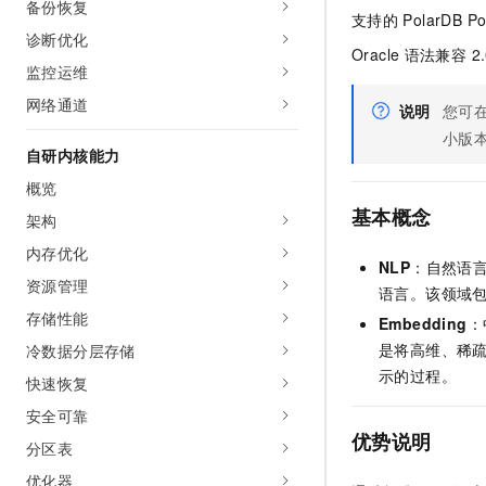
备份恢复
AI 产品 免费试用
网络
支持的
PolarDB P
安全
云开发大赛
Tableau 订阅
诊断优化
1亿+ 大模型 tokens 和 
Oracle
语法兼容 2.
可观测
入门学习赛
中间件
监控运维
AI空中课堂在线直播课
140+云产品 免费试用
大模型服务
网络通道
上云与迁云
产品新客免费试用，最长1
说明
您可
数据库
生态解决方案
小版
千问AI平台-Token Plan
企业出海
大模型ACA认证体验
自研内核能力
大数据计算
助力企业全员 AI 认知与能
行业生态解决方案
概览
政企业务
媒体服务
千问AI平台-模型体验
基本概念
开发者生态解决方案
架构
在线体验全尺寸、多种模态
企业服务与云通信
内存优化
AI 开发和 AI 应用解决
NLP
：自然语言处理
Happy 系列大模型
资源管理
域名与网站
语言。该领域
存储性能
Embedding
：
终端用户计算
是将高维、稀
冷数据分层存储
示的过程。
Serverless
快速恢复
大模型解决方案
安全可靠
开发工具
快速部署 Dify，高效搭建 
优势说明
分区表
迁移与运维管理
优化器