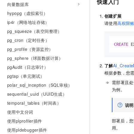
快速入门
向量数据库
hypopg（虚拟索引）
创建扩展
ip4r（网络地址存储）
请使用
高权限
pg_squeeze（表空间整理）
pg_cron（定时任务）
CREATE
 E
pg_profile（资源监控）
pg_sphere（球面数据计算）
了解
AI_Create
pgAudit（日志审计）
根据参数，您
pgtap（单元测试）
需部署且处
polar_sql_inception（SQL审核）
为例。
sequential_uuid（UUID生成）
temporal_tables（时间表）
说明
使用中文分词
部署后，您
使用plprofiler插件
用。
使用pldebugger插件