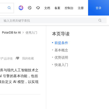
文档
备案
控制台
注册
登录
输入文档关键字查找
验
作计划
器
AI 活动
专业服务
服务伙伴合作计划
开发者社区
加入我们
服务平台百炼
阿里云 OPC 创新助力计划
PolarDB for AI
使用入门
本页导读
（1）
一站式生成采购清单，支持单品或批量购买
S
io：打造专属 AI 语音助手
S产品伙伴计划（繁花）
峰会
造的大模型服务与应用开发平台
轻量应用服务器
一句话生成原生可编辑精美 PPT 文稿
AI 生产力先锋
Al MaaS 服务伙伴赋能合作
域名
博文
Careers
至高可申请百万元
前提条件
性可伸缩的云计算服务
开启高性价比 AI 编程新体验
Qwen-Audio-3.0-Realtime 端到端实时语音角色扮演
输入一句话想法, 轻松生成专业的 PPT
先锋实践拓展 AI 生产力的边界
快速构建应用程序和网站，即刻迈出上云第一步
Token 补贴，五大权
计划
海大会
伙伴信用分合作计划
商标
问答
社会招聘
基本概念
益加速 OPC 成功
S
eek-V4-Pro
数字证书管理服务（原SSL证书）
一键部署幻兽帕鲁游戏服务器
飞天发布时刻
HOT
划
备案
电子书
校园招聘
优势说明
pSeek-V4-Pro
视频创作，一键激活电商全链路生产力
全托管，含MySQL、PostgreSQL、SQL Server、MariaDB多引擎
实现全站HTTPS，呈现可信的WEB访问
一键购买专属联机服务器，轻松开启游戏
所见，即是所愿
我的收藏
产品详情
更多支持
划
公司注册
镜像站
快速入门
视频生成
语音识别与合成
专属 QwenPaw
短信服务
漫剧工坊：一站式动画创作平台
AI 实训营
HOT
据库与现代人工智能技术之
合作伙伴培训与认证
划
上云迁移
的智能体编程平台
站生成，高效打造优质广告素材
从聊天伙伴进化为能主动干活的本地数字员工
快速生产连贯的高质量长漫剧
从基础到进阶，Agent 创客手把手教你
国内短信简单易用，安全可靠，秒级触达，全球覆盖200+国家和地区。
e-1.1-T2V
Qwen3-TTS-Flash
AI
引擎的基本功能，包括
lScope
我要反馈
查询合作伙伴
畅细腻的高质量视频
离线语音合成大模型，多语言方言自适应，低延迟高稳定
n Alibaba Cloud ISV 合作
展自定义
AI
模型，以实现
代维服务
olarDB
建企业门户网站
大数据开发治理平台 DataWorks
10 分钟搭建微信、支付宝小程序
创新加速
ope
登录合作伙伴管理后台
我要建议
站，无忧落地极速上线
以可视化方式快速构建移动和 PC 门户网站
100%兼容MySQL、PostgreSQL，兼容Oracle，支持集中和分布式
高效部署网站，快速应用到小程序
Data Agent 驱动的一站式 Data+AI 开发治理平台
e-1.1-I2V
Cosyvoice-V3-Flash
安全
畅自然，细节丰富
高表现力语音合成大模型，语音克隆听感自然
我要投诉
上云场景组合购
伴
边界网络安全防护产品
漫剧创作，剧本、分镜、视频高效生成
覆盖90%+业务场景，专享组合折扣价
2V
VPN
Fun-ASR