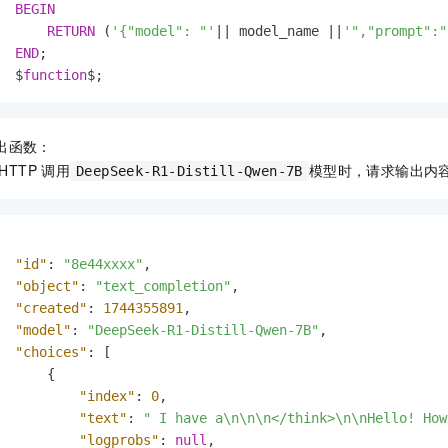
BEGIN
RETURN
 (
'{"model": "'
||
 model_name 
||
'","prompt":"
END
;

  $
function
$;
出函数：
HTTP
调用
模型时，请求输出内
DeepSeek-R1-Distill-Qwen-7B
"id"
:
"8e44xxxx"
,
"object"
:
"text_completion"
,
"created"
:
1744355891
,
"model"
:
"DeepSeek-R1-Distill-Qwen-7B"
,
"choices"
:
[
{
"index"
:
0
,
"text"
:
" I have a\n\n\n</think>\n\nHello! How
"logprobs"
:
null
,