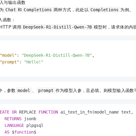
入与输出函数
为
和
两种方式，此处以
为例。
Chat
Completions
Completions
入函数：
HTTP
调用
模型时，请求体的内
DeepSeek-R1-Distill-Qwen-7B
"model"
:
"DeepSeek-R1-Distill-Qwen-7B"
,
"prompt"
:
"Hello!"
中，参数
、
作为模型入参，且必填。则模型输入函数
model
prompt
EATE
OR
 REPLACE 
FUNCTION
 ai_text_in_fn(model_name text, 
RETURNS
 jsonb

LANGUAGE
 plpgsql

AS
 $
function
$
