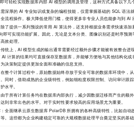
即可轻松实现数据库内部
AI
模型的调用及管理，这种方式具备以下几
一个 AI 助手
即刻拥有 DeepSeek-R1 满血版
超强辅助，Bol
在企业官网、通讯软件中为客户提供 AI 客服
多种方案随心选，轻松解锁专属 DeepSeek
无需深厚的
AI
专业知识或复杂的编程技能，仅需掌握基础的
SQL
语法
的全流程操作。极大降低使用门槛，使得更多非专业人员也能参与到
AI
：除了提供一系列预设的常用
AI
算法外，还支持根据业务需求快速添加
句即可实现功能扩展。因此，无论是文本分类、图像识别还是时序预测
下高效处理。
传统上，AI
模型生成的输出通常需要经过额外步骤才能被有效整合进
有
AI
计算的结果均可直接保存至数据库，并能够方便地与其他结构化或
而为决策制定提供更加全面和准确的信息支持。
：在整个计算过程中，原始数据始终存放于安全可靠的数据库环境中，
险。同时，借助成熟的企业级特性，例如细粒度权限控制、访问审计跟
防护水平。
：由于所有计算任务均在数据库内部执行，减少因数据迁移而产生的额
能达到非常出色的水平。对于实时性要求较高的应用场景尤为重要。
撑
：全面继承
云原生数据库
PolarDB
所拥有的各种高级特性，比如自动
等等。这些都为企业构建稳定可靠的大规模数据处理平台奠定坚实的基