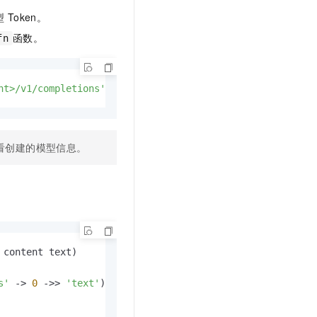
型
Token。
函数。
fn
nt>/v1/completions'
,
'Alibaba'
,
'EAS大语言模型'
,
'DeepSeek-R
看创建的模型信息。
content text)

s'
-
>
0
-
>>
'text'
)::text 
AS
result
 $$
