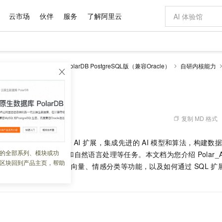
云市场
伙伴
服务
了解阿里云
AI 特惠
数据与 API
成为产品伙伴
企业增值服务
最佳实践
价格计算器
AI 场景体
基础软件
产品伙伴合
阿里云认证
市场活动
配置报价
大模型
larDB
云原生数据库PolarDB PostgreSQL版（兼容Oracle）
自研内核能力
自助选配和估算价格
新方式
域名与网站
睿译宝，AI翻译排版一步到位
智启 AI 普惠权益
产品生态集成认证中心
企业支持计划
云上春晚
千问官方 MaaS 平台，为开发者和 Agent 而生，新用户赠送 1 亿 + tokens 额度
云服务器 EC
Qwen Aud
AI Coding
阿里云Maa
2026 阿里云
为企业打
数据集
Windows
大模型认证
模型
NEW
NEW
交付可用成果
值低价云产品抢先购
提供智能易用的域名与建站服务
上传文档即自动完成翻译和格式还原
至高享 1亿+免费 tokens，加速 Al 应用落地
安全可靠、弹
智能编程，一键
产品生态伙伴
专家技术服务
云上奥运之旅
弹性计算合作
阿里云中企出
手机三要素
宝塔 Linux
全部认证
价格优势
有专属领域专家
对象存储 OSS
GLM-5.2：长任务时代开源旗舰模型
阿里云 OPC 创新助力计划
云数据库 RD
即刻拥有 DeepS
AI 电商营销
产品生态伙伴工作台
企业增值服务台
云栖战略参考
云存储合作计
云栖大会
身份实名认证
CentOS
训练营
推动算力普惠，释放技术红利
的大模型服务
最高返9万
多领域专家智能体,一键组建 AI 虚拟交付团队
至高百万元 Token 补贴，加速一人公司成长
稳定、安全、高性价比、高性能的云存储服务
真正可用的 1M 上下文,一次完成代码全链路开发
轻松解锁专属 Dee
从图文生成到
复制 MD 格式
 08:40:47
云上的中国
数据库合作计
活动全景
短信
Docker
图片和
站式影视创作平台
人工智能平台 PAI
Hermes Agent，打造自进化智能体
Token Plan 模型订阅计划
Qoder
5 分钟轻松部署
AI 广告创作
企业成长
大模型
NEW
信息公告
数据库
PolarDB
的一个
AI
扩展，集成先进的
AI
模型和算法，构建数
看见新力量
云网络合作计
OCR 文字识别
JAVA
级电脑
证享300元代金券
可视化编排打通从文字构思到成片全链路闭环
一站式AI开发、训练和推理服务
自主进化，持久记忆，越用越聪明
Qwen3.8-Max 首发尝鲜，限时加量 10 倍，夜间低至2折
面向真实软件
图文、视频一
的全部系列、模块或功
Kimi-K3
HappyHors
据库能够执行机器学习和自然语言处理等任务。本文档为您介绍
Polar_
NEW
魔搭 Mode
loud
服务实践
官网公告
区块回到产品主页，帮助
Kimi 最新旗舰模型，长程编程与推理利器
让文字生成流
金融模力时刻
Salesforce O
版
用
AI
大模型执行文本转向量、情感分类等功能，以及如何通过
发票查验
全能环境
SQL
扩
Qoder CN
Claude Code + GStack 打造工程团队
千问办公，限时限量积分加倍
云原生数据库 P
低代码高效构
AI 建站
NEW
作计划
计划
的交互。
创新中心
魔搭 ModelSc
健康状态
让AI从“聊天伙伴”进化为能干活的“数字员工”
覆盖公网/内网、递归/权威、移动APP等全场景解析服务
安装技能 GStack，拥有专属 AI 工程团队
你的AI工作搭子，覆盖日常办公高频场景
基于千问大模型等，支持代码智能生成、研发智能问答
0 代码专业建
客户案例
天气预报查询
操作系统
Deepseek-v4-pro
HappyHors
态合作计划
态智能体模型
旗舰 MoE 大模型，百万上下文与顶尖推理能力
图生视频，流
Compute
同享
容器服务 Kubernetes 版 ACK
万小智 AI 建站低至 15元/月
云防火墙
AI 短剧/漫剧
快递物流查询
WordPress
成为服务伙
高校合作
式云数据仓库
点，立即开启云上创新
提供一站式管理容器应用的 K8s 服务
送.CN域名，送备案服务码
云原生的云上
AI助力短剧
GLM-5.2
Wan2.7-T
Ubuntu