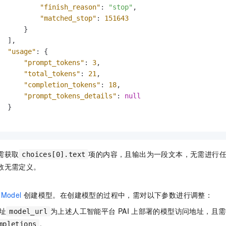
"finish_reason"
:
"stop"
,
"matched_stop"
:
151643
}
]
,
"usage"
:
{
"prompt_tokens"
:
3
,
"total_tokens"
:
21
,
"completion_tokens"
:
18
,
"prompt_tokens_details"
:
null
}
需获取
项的内容，且输出为一段文本，无需进行
choices[0].text
数无需定义。
eModel
创建模型。在创建模型的过程中，需对以下参数进行调整：
址
为上述人工智能平台
PAI
上部署的模型访问地址，且需
model_url
。
mpletions