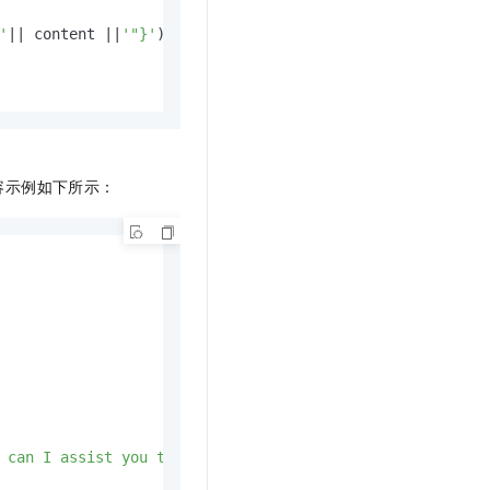
'
||
 content 
||
'"}'
)::jsonb;

容示例如下所示：
 can I assist you today? "
,