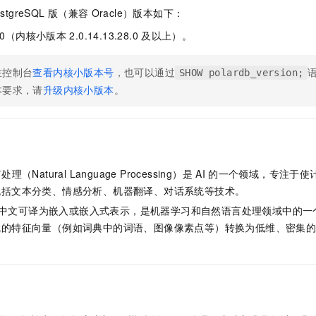
服务生态伙伴
视觉 Coding、空间感知、多模态思考等全面升级
1M上下文，专为长程任务能力而生
云工开物
企业应用
Night Plan 支持 Qwen 3.8-Max
AI 办公
NEW
ostgreSQL
版（兼容
Oracle）
版本如下：
Red Hat
30+ 款产品免费体验
夜间 5 折，Qwen/Meoo/TokenPlan 客户专享
AI智能应用
科研合作
0
（内核小版本
2.0.14.13.28.0
及以上）。
ERP
堂（旗舰版）
SUSE
智能客服
AI 应用构建
大模型原生
CRM
2个月
自动承接线索
在控制台
查看内核小版本号
，也可以通过
SHOW polardb_version;
建站小程序
本要求，请
升级内核小版本
。
Qoder
大模型服务平台百炼-应用模版
OA 办公系统
HOT
NEW
面向真实软件
个人版上线、团队版降价；千问3.8-Max首发发尝鲜
丰富多元化的应用模版和解决方案
力提升
财税管理
模板建站
万有无界
大模型服务平台百炼-智能体
400电话
定制建站
的模型效果
灵活可视化地构建企业级 Agent
方案
广告营销
模板小程序
（Natural Language Processing）是
AI
的一个领域，专注于使
秒悟
人工智能平台 PAI
包括文本分类、情感分析、机器翻译、对话系统等技术。
定制小程序
云端极速 AI 
新一代 AI 视频生成模型，深度适配广告营销等场景
AI Native 的算法工程平台，一站式完成建模、训练、推理服务部署
中文可译为嵌入或嵌入式表示，是机器学习和自然语言处理领域中的一
APP 开发
疏的特征向量（例如词典中的词语、图像像素点等）转换为低维、密集
建站系统
AI 应用
10分钟微调：让0.6B模型媲美235B模型
多模态数据信
依托云原生高可用架构,实现Dify私有化部署
用1%尺寸在特定领域达到大模型90%以上效果