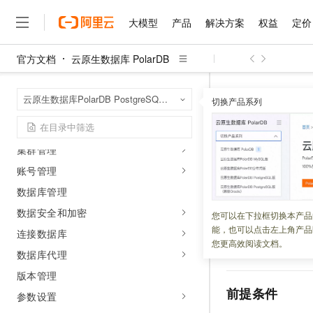
运维指南
大模型
产品
解决方案
权益
定价
概述
与Oracle管理的对比
官方文档
云原生数据库 PolarDB
PolarDB AI助手
大模型
产品
解决方案
权益
定价
云市场
伙伴
服务
了解阿里云
精选产品
精选解决方案
普惠上云
产品定价
精选商城
成为销售伙伴
售前咨询
为什么选择阿里云
Serverless
千问AI平台
云原生数据库 Po
首页
云原生数据库PolarDB PostgreSQL版（兼容Oracle）
了解云产品的定价详情
切换产品系列
迁移同步
大模型服务平台百炼
千问办公，解锁你的工作
普惠上云 官方力荐
分销伙伴
在线服务
网站建设
什么是云计算
大
大模型服务与应用平台
企业级Agent产品，直接
云服务器38元/年起，超
使用入门
购买集群
咨询伙伴
多端小程序
技术领先
云上成本管理
售后服务
集群管理
千问大模型
Agency Agents：拥
官方推荐返现计划
大模型
大模型
精选产品
精选解决方案
Salesforce 国际版订阅
稳定可靠
管理和优化成本
多元化、高性能、安全可靠
推荐新用户得奖励，单订单
更新时间：
2026-04-23
账号管理
销售伙伴合作计划
自助服务
友盟天域
安全合规
人工智能与机器学习
AI
文本生成
数据库管理
无影云电脑
HappyHorse 打造一
云工开物
Polar_AI
是
云原生
无影生态合作计划
在线服务
观测云
分析师报告
随时随地安全接入的云上超
高校专属算力普惠，学生认
数据安全和加密
计算
互联网应用开发
您可以在下拉框切换本产品
Qwen3.8-Max
间的桥梁，使得数
HOT
Salesforce On Alibaba C
工单服务
能，也可以点击左上角产品
智能体时代全能旗舰模型
连接数据库
Tuya 物联网平台阿里云
研究报告与白皮书
如何在数据库中调
云解析DNS
快速拥有专属 OpenClaw
Consulting Partner 合
大数据
容器
您更高效阅读文档。
免费试用
与更多
AI
模型服务
短信专区
数据库代理
蓝凌 OA
Qwen3.7-Plus
AI 大模型销售与服务生
现代化应用
存储
天池大赛
版本管理
能看、能想、能动手的多模
云原生大数据计算服务 Max
解决方案免费试用 新老
电子合同
前提条件
参数设置
面向分析的企业级SaaS模
最高领取价值200元试用
安全
网络与CDN
AI 算法大赛
Qwen3-VL-Plus
畅捷通