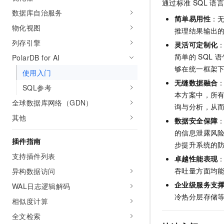
通过标准
SQL
语言
10 分钟在聊天系统中增加
专有云
数据库自治服务
简单易用性
：
物化视图
推理结果输出
列存引擎
灵活可定制化
简单的
SQL
语
PolarDB for AI
够在统一框架
使用入门
无缝数据融合
：
SQL参考
本方案中，所
全球数据库网络（GDN）
询与分析，从
其他
数据安全保障
的信息泄露风
插件指南
步提升系统的
支持插件列表
卓越性能表现
吞吐量方面均
异构数据访问
企业级服务支
WAL日志逻辑解码
冷热分层存储
相似度计算
全文检索