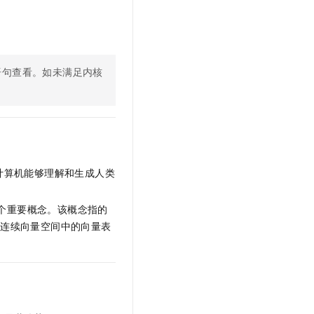
文戏情感细腻自然，动作戏激烈拳拳到肉，实现更强表演能力
支持中英文自由切换，具备更强的噪声鲁棒性
云聚AI 严选权益
SSL 证书
，一键激活高效办公新体验
精选AI产品，从模型到应用全链提效
堡垒机
AI 用量加速计划
应用
防火墙
、识别商机，让客服更高效、服务更出色。
新老同享，达量后返
语句查看。如未满足内核
千问办公
主机安全
NEW
的智能体编程平台
一站式AI生产力平台
AI 应用及服务市场
伶鹊
企业级人与Agent协作平台，接入和调度多个数字员工
智能客服平台，对话机器人、对话分析、智能外呼
AI 应用
计算机能够理解和生成人类
大模型服务平台百炼 - 全妙
大模型
应用创作平台
多模态内容创作工具，已接入 DeepSeek
个重要概念。该概念指的
自然语言处理
的连续向量空间中的向量表
数据标注
机器学习
息提取
与 AI 智能体进行实时音视频通话
从文本、图片、视频中提取结构化的属性信息
构建支持视频理解的 AI 音视频实时通话应用