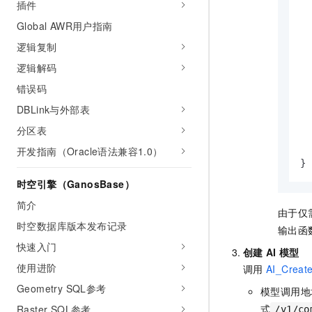
插件
Global AWR用户指南
逻辑复制
逻辑解码
错误码
DBLink与外部表
分区表
开发指南（Oracle语法兼容1.0）
}
时空引擎（GanosBase）
简介
由于仅
时空数据库版本发布记录
输出函
快速入门
创建
AI
模型
使用进阶
调用
AI_Creat
Geometry SQL参考
模型调用地
式
Raster SQL参考
/v1/co