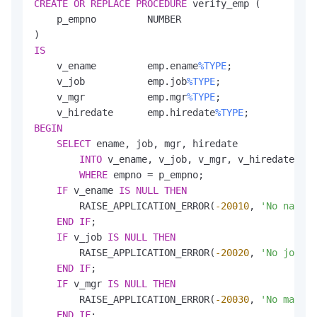
CREATE
OR REPLACE
PROCEDURE
 verify_emp (

    p_empno         NUMBER

IS
    v_ename         emp.ename
%TYPE
;

    v_job           emp.job
%TYPE
;

    v_mgr           emp.mgr
%TYPE
;

    v_hiredate      emp.hiredate
%TYPE
BEGIN
SELECT
 ename, job, mgr, hiredate

INTO
 v_ename, v_job, v_mgr, v_hiredate 
FRO
WHERE
 empno = p_empno;

IF
 v_ename 
IS
NULL
THEN
        RAISE_APPLICATION_ERROR(
-20010
, 
'No name f
END
IF
;

IF
 v_job 
IS
NULL
THEN
        RAISE_APPLICATION_ERROR(
-20020
, 
'No job fo
END
IF
;

IF
 v_mgr 
IS
NULL
THEN
        RAISE_APPLICATION_ERROR(
-20030
, 
'No manage
END
IF
;
