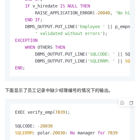
IF
 v_hiredate 
IS
NULL
THEN
        RAISE_APPLICATION_ERROR(
-20040
, 
'No hire d
END
IF
;

    DBMS_OUTPUT.PUT_LINE(
'Employee '
 || p_empno ||

' validated without errors'
EXCEPTION
WHEN
 OTHERS 
THEN
        DBMS_OUTPUT.PUT_LINE(
'SQLCODE: '
 || SQLCOD
        DBMS_OUTPUT.PUT_LINE(
'SQLERRM: '
 || 
SQLERR
END
;
下面显示了员工记录中缺少经理编号的情况下的输出。
EXEC verify_emp(
7839
);

SQLCODE: 
-20030
SQLERRM
: polar
-20030
: 
No
 manager 
for
7839