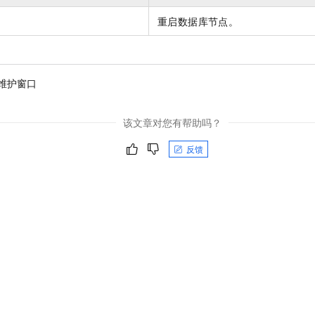
一个 AI 助手
即刻拥有 DeepSeek-R1 满血版
超强辅助，Bol
重启数据库节点。
在企业官网、通讯软件中为客户提供 AI 客服
多种方案随心选，轻松解锁专属 DeepSeek
维护窗口
该文章对您有帮助吗？
反馈