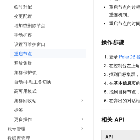
AI 产品 免费试用
网络
临时升配
安全
云开发大赛
重启节点的过
Tableau 订阅
1亿+ 大模型 tokens 和 
重连机制。
变更配置
可观测
入门学习赛
中间件
AI空中课堂在线直播课
重启节点的时
140+云产品 免费试用
增加或删除节点
大模型服务
上云与迁云
产品新客免费试用，最长1
数据库
手动扩容
生态解决方案
千问AI平台-Token Plan
操作步骤
企业出海
大模型ACA认证体验
设置可维护窗口
大数据计算
助力企业全员 AI 认知与能
行业生态解决方案
重启节点
政企业务
登录
PolarDB
媒体服务
千问AI平台-模型体验
释放集群
开发者生态解决方案
在控制台左上角
在线体验全尺寸、多种模态
企业服务与云通信
集群保护锁
找到目标集群，
AI 开发和 AI 应用解决
Happy 系列大模型
自动/手动主备切换
在
基本信息
页
域名与网站
高可用模式
找到目标节点
终端用户计算
集群回收站
在弹出的对话
Serverless
标签
大模型解决方案
相关
API
更多操作
开发工具
快速部署 Dify，高效搭建 
账号管理
迁移与运维管理
API
数据库管理