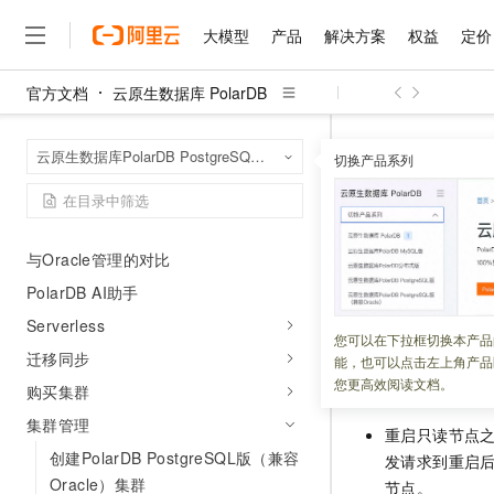
数据库代理发布说明
大模型
产品
解决方案
权益
定价
产品公告
安全公告
官方文档
云原生数据库 PolarDB
大模型
产品
解决方案
权益
定价
云市场
伙伴
服务
了解阿里云
精选产品
精选解决方案
普惠上云
产品定价
精选商城
成为销售伙伴
售前咨询
为什么选择阿里云
千问AI平台
快速入门
云原生数据库 Po
首页
云原生数据库PolarDB PostgreSQL版（兼容Oracle）
了解云产品的定价详情
切换产品系列
大模型服务平台百炼
千问办公，解锁你的工作
普惠上云 官方力荐
分销伙伴
在线服务
网站建设
什么是云计算
大
运维指南
大模型服务与应用平台
企业级Agent产品，直接
云服务器38元/年起，超
重启节点
咨询伙伴
多端小程序
技术领先
云上成本管理
概述
售后服务
千问大模型
Agency Agents：拥
官方推荐返现计划
大模型
大模型
精选产品
精选解决方案
Salesforce 国际版订阅
稳定可靠
与Oracle管理的对比
管理和优化成本
多元化、高性能、安全可靠
推荐新用户得奖励，单订单
更新时间：
2023-10-19
销售伙伴合作计划
自助服务
友盟天域
安全合规
PolarDB AI助手
人工智能与机器学习
AI
文本生成
无影云电脑
HappyHorse 打造一
云工开物
PolarDB
提供了重
无影生态合作计划
在线服务
Serverless
观测云
分析师报告
随时随地安全接入的云上超
高校专属算力普惠，学生认
计算
互联网应用开发
您可以在下拉框切换本产品
Qwen3.8-Max
HOT
Salesforce On Alibaba C
工单服务
迁移同步
能，也可以点击左上角产品
智能体时代全能旗舰模型
Tuya 物联网平台阿里云
研究报告与白皮书
云解析DNS
快速拥有专属 OpenClaw
Consulting Partner 合
注意事项
大数据
容器
您更高效阅读文档。
购买集群
免费试用
短信专区
蓝凌 OA
Qwen3.7-Plus
AI 大模型销售与服务生
集群管理
现代化应用
存储
天池大赛
重启只读节点
能看、能想、能动手的多模
云原生大数据计算服务 Max
解决方案免费试用 新老
电子合同
创建PolarDB PostgreSQL版（兼容
发请求到重启
面向分析的企业级SaaS模
最高领取价值200元试用
安全
网络与CDN
AI 算法大赛
Qwen3-VL-Plus
Oracle）集群
节点。
畅捷通