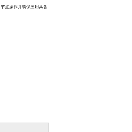
文戏情感细腻自然，动作戏激烈拳拳到肉，实现更强表演能力
支持中英文自由切换，具备更强的噪声鲁棒性
云聚AI 严选权益
SSL 证书
启节点操作并确保应用具备
，一键激活高效办公新体验
精选AI产品，从模型到应用全链提效
堡垒机
AI 用量加速计划
应用
防火墙
、识别商机，让客服更高效、服务更出色。
新老同享，达量后返
千问办公
主机安全
NEW
的智能体编程平台
一站式AI生产力平台
AI 应用及服务市场
伶鹊
企业级人与Agent协作平台，接入和调度多个数字员工
智能客服平台，对话机器人、对话分析、智能外呼
AI 应用
大模型服务平台百炼 - 全妙
大模型
应用创作平台
多模态内容创作工具，已接入 DeepSeek
自然语言处理
数据标注
机器学习
息提取
与 AI 智能体进行实时音视频通话
从文本、图片、视频中提取结构化的属性信息
构建支持视频理解的 AI 音视频实时通话应用