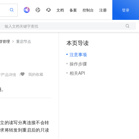
文档
备案
控制台
注册
登录
输入文档关键字查找
验
作计划
器
AI 活动
专业服务
服务伙伴合作计划
开发者社区
加入我们
服务平台百炼
阿里云 OPC 创新助力计划
群管理
重启节点
本页导读
（1）
一站式生成采购清单，支持单品或批量购买
S
io：打造专属 AI 语音助手
S产品伙伴计划（繁花）
峰会
造的大模型服务与应用开发平台
轻量应用服务器
一句话生成原生可编辑精美 PPT 文稿
AI 生产力先锋
Al MaaS 服务伙伴赋能合作
域名
博文
Careers
至高可申请百万元
注意事项
性可伸缩的云计算服务
开启高性价比 AI 编程新体验
Qwen-Audio-3.0-Realtime 端到端实时语音角色扮演
输入一句话想法, 轻松生成专业的 PPT
先锋实践拓展 AI 生产力的边界
快速构建应用程序和网站，即刻迈出上云第一步
Token 补贴，五大权
计划
海大会
伙伴信用分合作计划
商标
问答
社会招聘
操作步骤
益加速 OPC 成功
S
eek-V4-Pro
数字证书管理服务（原SSL证书）
一键部署幻兽帕鲁游戏服务器
飞天发布时刻
HOT
划
备案
电子书
校园招聘
相关API
pSeek-V4-Pro
视频创作，一键激活电商全链路生产力
全托管，含MySQL、PostgreSQL、SQL Server、MariaDB多引擎
实现全站HTTPS，呈现可信的WEB访问
一键购买专属联机服务器，轻松开启游戏
所见，即是所愿
我的收藏
产品详情
更多支持
划
公司注册
镜像站
视频生成
语音识别与合成
专属 QwenPaw
短信服务
漫剧工坊：一站式动画创作平台
AI 实训营
HOT
题。
合作伙伴培训与认证
划
上云迁移
的智能体编程平台
站生成，高效打造优质广告素材
从聊天伙伴进化为能主动干活的本地数字员工
快速生产连贯的高质量长漫剧
从基础到进阶，Agent 创客手把手教你
国内短信简单易用，安全可靠，秒级触达，全球覆盖200+国家和地区。
e-1.1-T2V
Qwen3-TTS-Flash
lScope
我要反馈
查询合作伙伴
畅细腻的高质量视频
离线语音合成大模型，多语言方言自适应，低延迟高稳定
n Alibaba Cloud ISV 合作
代维服务
olarDB
建企业门户网站
大数据开发治理平台 DataWorks
10 分钟搭建微信、支付宝小程序
创新加速
ope
登录合作伙伴管理后台
我要建议
站，无忧落地极速上线
以可视化方式快速构建移动和 PC 门户网站
100%兼容MySQL、PostgreSQL，兼容Oracle，支持集中和分布式
高效部署网站，快速应用到小程序
Data Agent 驱动的一站式 Data+AI 开发治理平台
e-1.1-I2V
Cosyvoice-V3-Flash
安全
建立的读写分离连接不会转
畅自然，细节丰富
高表现力语音合成大模型，语音克隆听感自然
我要投诉
上云场景组合购
伴
请求将转发到重启后的只读
边界网络安全防护产品
漫剧创作，剧本、分镜、视频高效生成
覆盖90%+业务场景，专享组合折扣价
2V
VPN
Fun-ASR