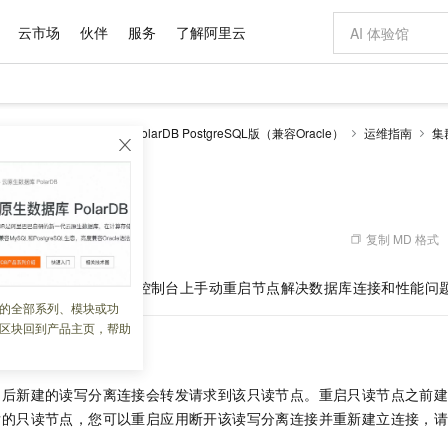
云市场
伙伴
服务
了解阿里云
AI 特惠
数据与 API
成为产品伙伴
企业增值服务
最佳实践
价格计算器
AI 场景体
基础软件
产品伙伴合
阿里云认证
市场活动
配置报价
大模型
larDB
云原生数据库PolarDB PostgreSQL版（兼容Oracle）
运维指南
集
自助选配和估算价格
新方式
域名与网站
睿译宝，AI翻译排版一步到位
智启 AI 普惠权益
产品生态集成认证中心
企业支持计划
云上春晚
千问官方 MaaS 平台，为开发者和 Agent 而生，新用户赠送 1 亿 + tokens 额度
云服务器 EC
Qwen Aud
AI Coding
阿里云Maa
2026 阿里云
为企业打
数据集
Windows
大模型认证
模型
NEW
NEW
交付可用成果
值低价云产品抢先购
提供智能易用的域名与建站服务
上传文档即自动完成翻译和格式还原
至高享 1亿+免费 tokens，加速 Al 应用落地
安全可靠、弹
智能编程，一键
产品生态伙伴
专家技术服务
云上奥运之旅
弹性计算合作
阿里云中企出
手机三要素
宝塔 Linux
全部认证
价格优势
有专属领域专家
对象存储 OSS
GLM-5.2：长任务时代开源旗舰模型
阿里云 OPC 创新助力计划
云数据库 RD
即刻拥有 DeepS
AI 电商营销
产品生态伙伴工作台
企业增值服务台
云栖战略参考
云存储合作计
云栖大会
身份实名认证
CentOS
训练营
推动算力普惠，释放技术红利
的大模型服务
最高返9万
多领域专家智能体,一键组建 AI 虚拟交付团队
至高百万元 Token 补贴，加速一人公司成长
稳定、安全、高性价比、高性能的云存储服务
真正可用的 1M 上下文,一次完成代码全链路开发
轻松解锁专属 Dee
从图文生成到
复制 MD 格式
 08:38:03
云上的中国
数据库合作计
活动全景
短信
Docker
图片和
站式影视创作平台
人工智能平台 PAI
Hermes Agent，打造自进化智能体
Token Plan 模型订阅计划
Qoder
5 分钟轻松部署
AI 广告创作
企业成长
大模型
NEW
信息公告
启节点功能，您可以在控制台上手动重启节点解决数据库连接和性能问
看见新力量
云网络合作计
OCR 文字识别
JAVA
级电脑
证享300元代金券
可视化编排打通从文字构思到成片全链路闭环
一站式AI开发、训练和推理服务
自主进化，持久记忆，越用越聪明
Qwen3.8-Max 首发尝鲜，限时加量 10 倍，夜间低至2折
面向真实软件
图文、视频一
的全部系列、模块或功
Kimi-K3
HappyHors
NEW
魔搭 Mode
loud
服务实践
官网公告
区块回到产品主页，帮助
Kimi 最新旗舰模型，长程编程与推理利器
让文字生成流
金融模力时刻
Salesforce O
版
发票查验
全能环境
Qoder CN
Claude Code + GStack 打造工程团队
千问办公，限时限量积分加倍
云原生数据库 P
低代码高效构
AI 建站
NEW
作计划
计划
创新中心
魔搭 ModelSc
健康状态
让AI从“聊天伙伴”进化为能干活的“数字员工”
覆盖公网/内网、递归/权威、移动APP等全场景解析服务
安装技能 GStack，拥有专属 AI 工程团队
你的AI工作搭子，覆盖日常办公高频场景
基于千问大模型等，支持代码智能生成、研发智能问答
0 代码专业建
客户案例
天气预报查询
操作系统
Deepseek-v4-pro
HappyHors
态合作计划
之后新建的读写分离连接会转发请求到该只读节点。重启只读节点之前
态智能体模型
旗舰 MoE 大模型，百万上下文与顶尖推理能力
图生视频，流
Compute
同享
容器服务 Kubernetes 版 ACK
万小智 AI 建站低至 15元/月
云防火墙
AI 短剧/漫剧
快递物流查询
WordPress
成为服务伙
高校合作
后的只读节点，您可以重启应用断开该读写分离连接并重新建立连接，
式云数据仓库
点，立即开启云上创新
提供一站式管理容器应用的 K8s 服务
送.CN域名，送备案服务码
云原生的云上
AI助力短剧
GLM-5.2
Wan2.7-T
Ubuntu