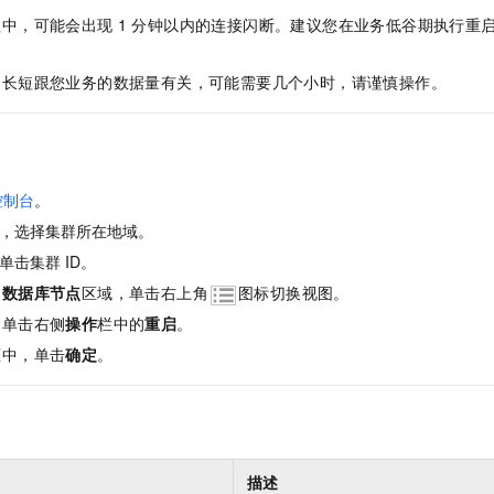
服务生态伙伴
视觉 Coding、空间感知、多模态思考等全面升级
1M上下文，专为长程任务能力而生
云工开物
企业应用
Night Plan 支持 Qwen 3.8-Max
AI 办公
NEW
程中，可能会出现
1
分钟以内的连接闪断。建议您在业务低谷期执行重
Red Hat
30+ 款产品免费体验
夜间 5 折，Qwen/Meoo/TokenPlan 客户专享
AI智能应用
科研合作
ERP
堂（旗舰版）
SUSE
间长短跟您业务的数据量有关，可能需要几个小时，请谨慎操作。
智能客服
AI 应用构建
大模型原生
CRM
2个月
自动承接线索
建站小程序
Qoder
大模型服务平台百炼-应用模版
OA 办公系统
HOT
NEW
面向真实软件
个人版上线、团队版降价；千问3.8-Max首发发尝鲜
丰富多元化的应用模版和解决方案
力提升
财税管理
模板建站
控制台
。
万有无界
大模型服务平台百炼-智能体
400电话
定制建站
，选择集群所在地域。
的模型效果
灵活可视化地构建企业级 Agent
单击集群
ID。
方案
广告营销
模板小程序
秒悟
人工智能平台 PAI
的
数据库节点
区域，单击右上角
图标切换视图。
定制小程序
云端极速 AI 
新一代 AI 视频生成模型，深度适配广告营销等场景
AI Native 的算法工程平台，一站式完成建模、训练、推理服务部署
，单击右侧
操作
栏中的
重启
。
APP 开发
框中，单击
确定
。
建站系统
AI 应用
10分钟微调：让0.6B模型媲美235B模型
多模态数据信
依托云原生高可用架构,实现Dify私有化部署
用1%尺寸在特定领域达到大模型90%以上效果
描述