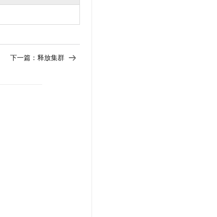
t.diy 一步搞定创意建站
构建大模型应用的安全防护体系
通过自然语言交互简化开发流程,全栈开发支持
通过阿里云安全产品对 AI 应用进行安全防护
下一篇：
释放集群