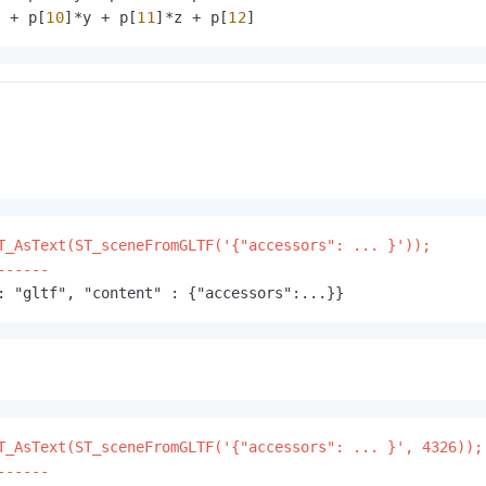
x + p[
10
]*y + p[
11
]*z + p[
12
]
T_AsText(ST_sceneFromGLTF('{"accessors": ... }'));

------
: "gltf", "content" : {"accessors":...}}
T_AsText(ST_sceneFromGLTF('{"accessors": ... }', 4326));

------