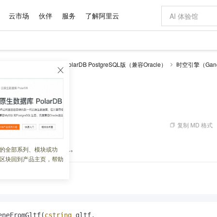
云市场
伙伴
服务
了解阿里云
AI 特惠
数据与 API
成为产品伙伴
企业增值服务
最佳实践
价格计算器
AI 场景体
基础软件
产品伙伴合
阿里云认证
市场活动
配置报价
大模型
larDB
云原生数据库PolarDB PostgreSQL版（兼容Oracle）
时空引擎（Gano
自助选配和估算价格
eneFromGLTF
新方式
域名与网站
睿译宝，AI翻译排版一步到位
智启 AI 普惠权益
产品生态集成认证中心
企业支持计划
云上春晚
千问官方 MaaS 平台，为开发者和 Agent 而生，新用户赠送 1 亿 + tokens 额度
云服务器 EC
Qwen Aud
AI Coding
阿里云Maa
2026 阿里云
为企业打
数据集
Windows
大模型认证
模型
NEW
NEW
交付可用成果
值低价云产品抢先购
提供智能易用的域名与建站服务
上传文档即自动完成翻译和格式还原
至高享 1亿+免费 tokens，加速 Al 应用落地
安全可靠、弹
智能编程，一键
产品生态伙伴
专家技术服务
云上奥运之旅
弹性计算合作
阿里云中企出
手机三要素
宝塔 Linux
全部认证
eFromGLTF
价格优势
有专属领域专家
对象存储 OSS
GLM-5.2：长任务时代开源旗舰模型
阿里云 OPC 创新助力计划
云数据库 RD
即刻拥有 DeepS
AI 电商营销
产品生态伙伴工作台
企业增值服务台
云栖战略参考
云存储合作计
云栖大会
身份实名认证
CentOS
训练营
推动算力普惠，释放技术红利
的大模型服务
最高返9万
多领域专家智能体,一键组建 AI 虚拟交付团队
至高百万元 Token 补贴，加速一人公司成长
稳定、安全、高性价比、高性能的云存储服务
真正可用的 1M 上下文,一次完成代码全链路开发
轻松解锁专属 Dee
从图文生成到
复制 MD 格式
 06:49:33
云上的中国
数据库合作计
活动全景
短信
Docker
图片和
站式影视创作平台
人工智能平台 PAI
Hermes Agent，打造自进化智能体
Token Plan 模型订阅计划
Qoder
5 分钟轻松部署
AI 广告创作
企业成长
大模型
NEW
信息公告
看见新力量
云网络合作计
OCR 文字识别
JAVA
级电脑
证享300元代金券
可视化编排打通从文字构思到成片全链路闭环
一站式AI开发、训练和推理服务
自主进化，持久记忆，越用越聪明
Qwen3.8-Max 首发尝鲜，限时加量 10 倍，夜间低至2折
面向真实软件
图文、视频一
字符串构建
Scene
对象。
的全部系列、模块或功
Kimi-K3
HappyHors
NEW
魔搭 Mode
loud
服务实践
官网公告
区块回到产品主页，帮助
Kimi 最新旗舰模型，长程编程与推理利器
让文字生成流
金融模力时刻
Salesforce O
版
发票查验
全能环境
Qoder CN
Claude Code + GStack 打造工程团队
千问办公，限时限量积分加倍
云原生数据库 P
低代码高效构
AI 建站
NEW
作计划
计划
创新中心
魔搭 ModelSc
健康状态
让AI从“聊天伙伴”进化为能干活的“数字员工”
覆盖公网/内网、递归/权威、移动APP等全场景解析服务
安装技能 GStack，拥有专属 AI 工程团队
你的AI工作搭子，覆盖日常办公高频场景
基于千问大模型等，支持代码智能生成、研发智能问答
0 代码专业建
客户案例
天气预报查询
操作系统
Deepseek-v4-pro
HappyHors
态合作计划
态智能体模型
旗舰 MoE 大模型，百万上下文与顶尖推理能力
图生视频，流
Compute
同享
容器服务 Kubernetes 版 ACK
万小智 AI 建站低至 15元/月
云防火墙
AI 短剧/漫剧
快递物流查询
WordPress
成为服务伙
高校合作
式云数据仓库
点，立即开启云上创新
提供一站式管理容器应用的 K8s 服务
送.CN域名，送备案服务码
云原生的云上
AI助力短剧
GLM-5.2
Wan2.7-T
Ubuntu
eneFromGltf(
cstring
 gltf,
