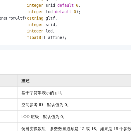
服务生态伙伴
视觉 Coding、空间感知、多模态思考等全面升级
1M上下文，专为长程任务能力而生
云工开物
企业应用
Night Plan 支持 Qwen 3.8-Max
AI 办公
NEW
integer
 srid 
default
0
,

Red Hat
30+ 款产品免费体验
夜间 5 折，Qwen/Meoo/TokenPlan 客户专享
AI智能应用
integer
 lod 
default
0
);

科研合作
ERP
eneFromGltf(
cstring
 gltf,

堂（旗舰版）
SUSE
智能客服
AI 应用构建
大模型原生
integer
 srid,

CRM
2个月
自动承接线索
integer
 lod,

建站小程序
Qoder
大模型服务平台百炼-应用模版
OA 办公系统
float8
[] affine);
HOT
NEW
面向真实软件
个人版上线、团队版降价；千问3.8-Max首发发尝鲜
丰富多元化的应用模版和解决方案
力提升
财税管理
模板建站
万有无界
大模型服务平台百炼-智能体
400电话
定制建站
的模型效果
灵活可视化地构建企业级 Agent
方案
广告营销
模板小程序
秒悟
人工智能平台 PAI
定制小程序
描述
云端极速 AI 
新一代 AI 视频生成模型，深度适配广告营销等场景
AI Native 的算法工程平台，一站式完成建模、训练、推理服务部署
APP 开发
基于字符串表示的
gltf。
建站系统
空间参考
ID，默认值为
0。
AI 应用
10分钟微调：让0.6B模型媲美235B模型
多模态数据信
LOD
层级，默认值为
0。
依托云原生高可用架构,实现Dify私有化部署
用1%尺寸在特定领域达到大模型90%以上效果
仿射变换数组，参数数量必须是
12
或
16。如果是
16
个参