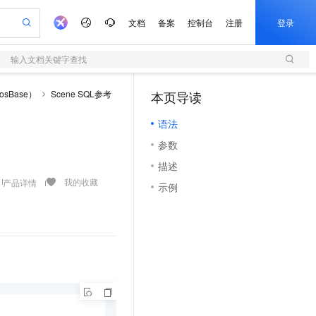
文档
备案
控制台
注册
登录
输入文档关键字查找
验
作计划
器
AI 活动
专业服务
服务伙伴合作计划
开发者社区
加入我们
服务平台百炼
阿里云 OPC 创新助力计划
sBase）
Scene SQL参考
本页导读
（1）
一站式生成采购清单，支持单品或批量购买
S
io：打造专属 AI 语音助手
S产品伙伴计划（繁花）
峰会
造的大模型服务与应用开发平台
轻量应用服务器
一句话生成原生可编辑精美 PPT 文稿
AI 生产力先锋
Al MaaS 服务伙伴赋能合作
域名
博文
Careers
至高可申请百万元
语法
性可伸缩的云计算服务
开启高性价比 AI 编程新体验
Qwen-Audio-3.0-Realtime 端到端实时语音角色扮演
输入一句话想法, 轻松生成专业的 PPT
先锋实践拓展 AI 生产力的边界
快速构建应用程序和网站，即刻迈出上云第一步
Token 补贴，五大权
计划
海大会
伙伴信用分合作计划
商标
问答
社会招聘
参数
益加速 OPC 成功
S
eek-V4-Pro
数字证书管理服务（原SSL证书）
一键部署幻兽帕鲁游戏服务器
飞天发布时刻
HOT
划
备案
电子书
校园招聘
描述
pSeek-V4-Pro
视频创作，一键激活电商全链路生产力
全托管，含MySQL、PostgreSQL、SQL Server、MariaDB多引擎
实现全站HTTPS，呈现可信的WEB访问
一键购买专属联机服务器，轻松开启游戏
所见，即是所愿
更多支持
我的收藏
产品详情
划
公司注册
镜像站
示例
视频生成
语音识别与合成
专属 QwenPaw
短信服务
漫剧工坊：一站式动画创作平台
AI 实训营
HOT
合作伙伴培训与认证
划
上云迁移
的智能体编程平台
站生成，高效打造优质广告素材
从聊天伙伴进化为能主动干活的本地数字员工
快速生产连贯的高质量长漫剧
从基础到进阶，Agent 创客手把手教你
国内短信简单易用，安全可靠，秒级触达，全球覆盖200+国家和地区。
e-1.1-T2V
Qwen3-TTS-Flash
lScope
我要反馈
查询合作伙伴
畅细腻的高质量视频
离线语音合成大模型，多语言方言自适应，低延迟高稳定
n Alibaba Cloud ISV 合作
代维服务
olarDB
建企业门户网站
大数据开发治理平台 DataWorks
10 分钟搭建微信、支付宝小程序
创新加速
ope
登录合作伙伴管理后台
我要建议
站，无忧落地极速上线
以可视化方式快速构建移动和 PC 门户网站
100%兼容MySQL、PostgreSQL，兼容Oracle，支持集中和分布式
高效部署网站，快速应用到小程序
Data Agent 驱动的一站式 Data+AI 开发治理平台
e-1.1-I2V
Cosyvoice-V3-Flash
安全
畅自然，细节丰富
高表现力语音合成大模型，语音克隆听感自然
我要投诉
上云场景组合购
伴
边界网络安全防护产品
漫剧创作，剧本、分镜、视频高效生成
覆盖90%+业务场景，专享组合折扣价
2V
VPN
Fun-ASR