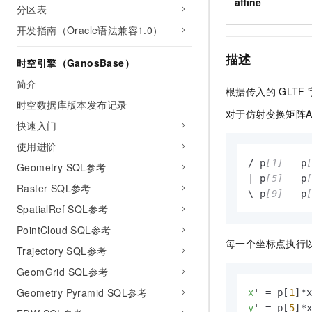
affine
10 分钟在聊天系统中增加
分区表
专有云
开发指南（Oracle语法兼容1.0）
描述
时空引擎（GanosBase）
简介
根据传入的
GLTF
时空数据库版本发布记录
对于仿射变换矩阵Aff
快速入门
使用进阶
/ p
[1]
   p
Geometry SQL参考
| p
[5]
   p
Raster SQL参考
\ p
[9]
   p
SpatialRef SQL参考
PointCloud SQL参考
每一个坐标点执行
Trajectory SQL参考
GeomGrid SQL参考
Geometry Pyramid SQL参考
x
' = p[
1
]*
y
' = p[
5
]*