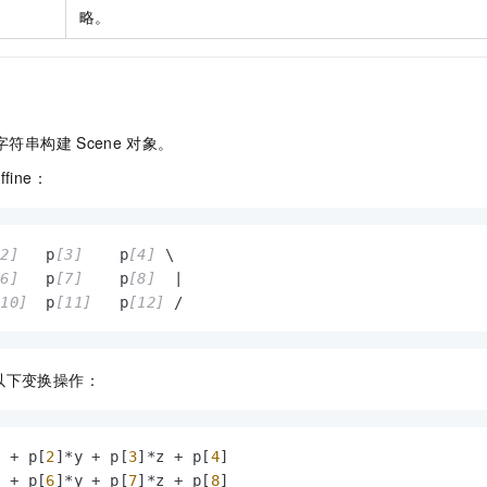
一个 AI 助手
即刻拥有 DeepSeek-R1 满血版
超强辅助，Bol
略。
在企业官网、通讯软件中为客户提供 AI 客服
多种方案随心选，轻松解锁专属 DeepSeek
字符串构建
Scene
对象。
ine：
[2]
   p
[3]
    p
[4]
 \

[6]
   p
[7]
    p
[8]
  |

[10]
  p
[11]
   p
[12]
 /
以下变换操作：
x + p[
2
]*y + p[
3
]*z + p[
4
x + p[
6
]*y + p[
7
]*z + p[
8