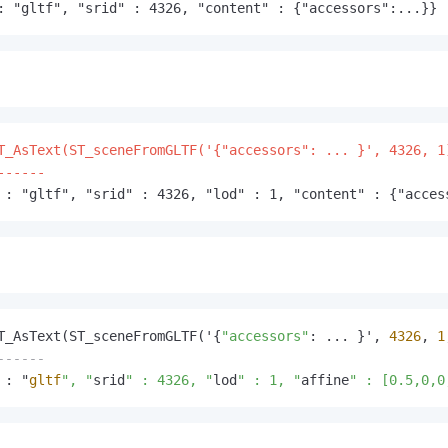
: "gltf", "srid" : 4326, "content" : {"accessors":...}}
T_AsText(ST_sceneFromGLTF('{"accessors": ... }', 4326, 1)
------
 : "gltf", "srid" : 4326, "lod" : 1, "content" : {"acces
T_AsText(ST_sceneFromGLTF('{
"accessors"
: ... }', 
4326
, 
1
------
 : "
gltf
", "
srid
" : 4326, "
lod
" : 1, "
affine
" : [0.5,0,0