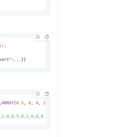
);

sors":...}}
,
ARRAY
[
0.5
, 
0
, 
0
, 
1
, 
0
, 
0.5
, 
0
, 
1
, 
0
, 
0
, 
0.5
, 
1
,1,0,0.5,0,1,0,0,0.5,1,0,0,0,1], "
content
" : {"
accessors