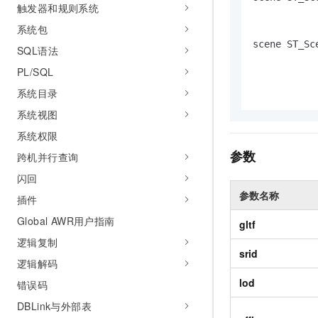
触发器和规则系统
AI 产品 免费试用
网络
安全
云开发大赛
Tableau 订阅
1亿+ 大模型 tokens 和 
系统包
可观测
入门学习赛
中间件
scene ST_Sc
AI空中课堂在线直播课
SQL语法
140+云产品 免费试用
大模型服务
上云与迁云
PL/SQL
产品新客免费试用，最长1
数据库
生态解决方案
千问AI平台-Token Plan
系统目录
企业出海
大模型ACA认证体验
大数据计算
系统视图
助力企业全员 AI 认知与能
行业生态解决方案
政企业务
媒体服务
系统权限
千问AI平台-模型体验
开发者生态解决方案
在线体验全尺寸、多种模态
参数
跨机并行查询
企业服务与云通信
AI 开发和 AI 应用解决
闪回
Happy 系列大模型
域名与网站
参数名称
插件
终端用户计算
Global AWR用户指南
gltf
逻辑复制
Serverless
大模型解决方案
srid
逻辑解码
开发工具
快速部署 Dify，高效搭建 
lod
错误码
迁移与运维管理
DBLink与外部表