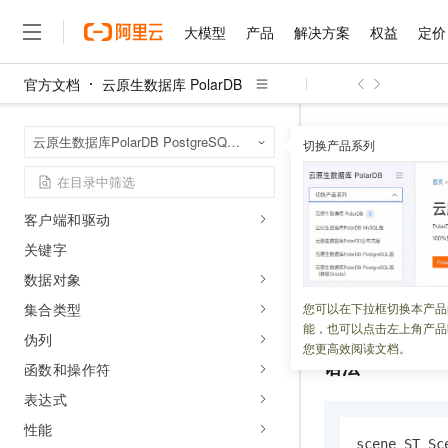
varbitx
大模型
产品
解决方案
权益
定价
polar_sql_mapping
polar_ddl_manager
官方文档
云原生数据库 PolarDB
大模型
产品
解决方案
权益
定价
云市场
伙伴
服务
了解阿里云
精选产品
精选解决方案
普惠上云
产品定价
精选商城
成为销售伙伴
售前咨询
为什么选择阿里云
polar_plsql_profiler
千问AI平台
云原生数据库 Po
首页
云原生数据库PolarDB PostgreSQL版（兼容Oracle）
了解云产品的定价详情
切换产品系列
构造函数
ST_Sc
大模型服务平台百炼
千问办公，解锁你的工作
普惠上云 官方力荐
分销伙伴
在线服务
网站建设
什么是云计算
大
开发指南
大模型服务与应用平台
企业级Agent产品，直接
云服务器38元/年起，超
里程碑
咨询伙伴
多端小程序
技术领先
ST_Scen
云上成本管理
售后服务
千问大模型
Agency Agents：拥
官方推荐返现计划
大模型
客户端和驱动
大模型
精选产品
精选解决方案
Salesforce 国际版订阅
稳定可靠
管理和优化成本
多元化、高性能、安全可靠
推荐新用户得奖励，单订单
销售伙伴合作计划
关键字
自助服务
更新时间：
2023-06-08
友盟天域
安全合规
人工智能与机器学习
AI
文本生成
无影云电脑
HappyHorse 打造一
云工开物
数据对象
无影生态合作计划
在线服务
观测云
分析师报告
随时随地安全接入的云上超
高校专属算力普惠，学生认
计算
互联网应用开发
根据传入的
GLTF
集合类型
您可以在下拉框切换本产品
Qwen3.8-Max
HOT
Salesforce On Alibaba C
工单服务
能，也可以点击左上角产品
智能体时代全能旗舰模型
Tuya 物联网平台阿里云
研究报告与白皮书
伪列
云解析DNS
快速拥有专属 OpenClaw
Consulting Partner 合
大数据
容器
您更高效阅读文档。
免费试用
短信专区
语法
函数和操作符
蓝凌 OA
Qwen3.7-Plus
AI 大模型销售与服务生
现代化应用
存储
天池大赛
能看、能想、能动手的多模
表达式
云原生大数据计算服务 Max
解决方案免费试用 新老
电子合同
面向分析的企业级SaaS模
最高领取价值200元试用
安全
性能
网络与CDN
AI 算法大赛
Qwen3-VL-Plus
畅捷通
scene ST_Sc