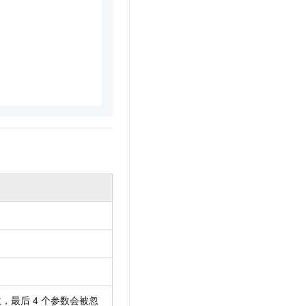
文戏情感细腻自然，动作戏激烈拳拳到肉，实现更强表演能力
支持中英文自由切换，具备更强的噪声鲁棒性
云聚AI 严选权益
SSL 证书
，一键激活高效办公新体验
精选AI产品，从模型到应用全链提效
堡垒机
AI 用量加速计划
应用
防火墙
、识别商机，让客服更高效、服务更出色。
新老同享，达量后返
千问办公
主机安全
NEW
的智能体编程平台
一站式AI生产力平台
AI 应用及服务市场
伶鹊
企业级人与Agent协作平台，接入和调度多个数字员工
智能客服平台，对话机器人、对话分析、智能外呼
AI 应用
大模型服务平台百炼 - 全妙
大模型
应用创作平台
多模态内容创作工具，已接入 DeepSeek
自然语言处理
数据标注
机器学习
息提取
与 AI 智能体进行实时音视频通话
从文本、图片、视频中提取结构化的属性信息
构建支持视频理解的 AI 音视频实时通话应用
数，最后
4
个参数会被忽