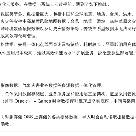
服务生态伙伴
视觉 Coding、空间感知、多模态思考等全面升级
1M上下文，专为长程任务能力而生
云工开物
企业应用
体化云服务。在数据与系统上云过程前，遇到了如下挑战：
Night Plan 支持 Qwen 3.8-Max
AI 办公
NEW
Red Hat
30+ 款产品免费体验
夜间 5 折，Qwen/Meoo/TokenPlan 客户专享
AI智能应用
空数据类型多、数据量巨大，包括中国和全球地震、地质、台风、洪水
科研合作
ERP
堂（旗舰版）
SUSE
原火灾等灾种中高精度风险地图数据，台风、地震、滑坡、森林草原火
智能客服
AI 应用构建
大模型原生
海洋环境数值预报数据以及历史灾情数据等，传统关系型数据库无法良
CRM
2个月
自动承接线索
难以高效存储与管理。
建站小程序
Qoder
大模型服务平台百炼-应用模版
OA 办公系统
HOT
NEW
栅格数据、矢栅一体化点线面查询及特征统计耗时较长，严重影响用户
面向真实软件
个人版上线、团队版降价；千问3.8-Max首发发尝鲜
丰富多元化的应用模版和解决方案
力提升
财税管理
模板建站
软件应用成本较高，难以高效快速地水平扩展业务，缺乏云原生部署能
万有无界
大模型服务平台百炼-智能体
400电话
定制建站
的模型效果
灵活可视化地构建企业级 Agent
方案
广告营销
模板小程序
秒悟
人工智能平台 PAI
定制小程序
云端极速 AI 
新一代 AI 视频生成模型，深度适配广告营销等场景
AI Native 的算法工程平台，一站式完成建模、训练、推理服务部署
感影像数据、气象灾害业务数据等多源数据一体化管理。
上，总体采用数据存储层、业务服务层和应用层三层架构。底层采用云
APP 开发
版（兼容
Oracle）
+ Ganos
时空数据库引擎形成坚实底座，中间层采用
建站系统
面向对象存储
OSS
上存储的各类栅格数据，导入时会自动读取栅格数据
AI 应用
10分钟微调：让0.6B模型媲美235B模型
多模态数据信
询函数。
依托云原生高可用架构,实现Dify私有化部署
用1%尺寸在特定领域达到大模型90%以上效果