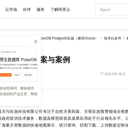
云市场
伙伴
服务
了解阿里云
AI 特惠
数据与 API
成为产品伙伴
企业增值服务
最佳实践
价格计算器
AI 场景体
基础软件
产品伙伴合
阿里云认证
市场活动
配置报价
大模型
larDB
云原生数据库PolarDB PostgreSQL版（兼容Oracle）
技术白皮书
自助选配和估算价格
决方案与案例
新方式
域名与网站
睿译宝，AI翻译排版一步到位
智启 AI 普惠权益
产品生态集成认证中心
企业支持计划
云上春晚
千问官方 MaaS 平台，为开发者和 Agent 而生，新用户赠送 1 亿 + tokens 额度
云服务器 EC
Qwen Aud
AI Coding
阿里云Maa
2026 阿里云
为企业打
数据集
Windows
大模型认证
模型
NEW
NEW
交付可用成果
值低价云产品抢先购
提供智能易用的域名与建站服务
上传文档即自动完成翻译和格式还原
至高享 1亿+免费 tokens，加速 Al 应用落地
安全可靠、弹
智能编程，一键
产品生态伙伴
专家技术服务
云上奥运之旅
弹性计算合作
阿里云中企出
手机三要素
宝塔 Linux
全部认证
急时空解决方案与案例
价格优势
有专属领域专家
对象存储 OSS
GLM-5.2：长任务时代开源旗舰模型
阿里云 OPC 创新助力计划
云数据库 RD
即刻拥有 DeepS
AI 电商营销
产品生态伙伴工作台
企业增值服务台
云栖战略参考
云存储合作计
云栖大会
身份实名认证
CentOS
训练营
推动算力普惠，释放技术红利
的大模型服务
最高返9万
多领域专家智能体,一键组建 AI 虚拟交付团队
至高百万元 Token 补贴，加速一人公司成长
稳定、安全、高性价比、高性能的云存储服务
真正可用的 1M 上下文,一次完成代码全链路开发
轻松解锁专属 Dee
从图文生成到
复制 MD 格式
 06:03:37
云上的中国
数据库合作计
活动全景
短信
Docker
图片和
站式影视创作平台
人工智能平台 PAI
Hermes Agent，打造自进化智能体
Token Plan 模型订阅计划
Qoder
5 分钟轻松部署
AI 广告创作
企业成长
大模型
NEW
信息公告
看见新力量
云网络合作计
OCR 文字识别
JAVA
级电脑
证享300元代金券
可视化编排打通从文字构思到成片全链路闭环
一站式AI开发、训练和推理服务
自主进化，持久记忆，越用越聪明
Qwen3.8-Max 首发尝鲜，限时加量 10 倍，夜间低至2折
面向真实软件
图文、视频一
的全部系列、模块或功
Kimi-K3
HappyHors
NEW
魔搭 Mode
loud
服务实践
官网公告
区块回到产品主页，帮助
Kimi 最新旗舰模型，长程编程与推理利器
让文字生成流
金融模力时刻
Salesforce O
版
发票查验
全能环境
Qoder CN
Claude Code + GStack 打造工程团队
千问办公，限时限量积分加倍
云原生数据库 P
低代码高效构
AI 建站
NEW
作计划
计划
创新中心
魔搭 ModelSc
健康状态
让AI从“聊天伙伴”进化为能干活的“数字员工”
覆盖公网/内网、递归/权威、移动APP等全场景解析服务
安装技能 GStack，拥有专属 AI 工程团队
你的AI工作搭子，覆盖日常办公高频场景
基于千问大模型等，支持代码智能生成、研发智能问答
0 代码专业建
客户案例
天气预报查询
操作系统
Deepseek-v4-pro
HappyHors
态合作计划
减灾与应急科技有限公司专注于自然灾害风险、灾害应急预警领域全栈
态智能体模型
旗舰 MoE 大模型，百万上下文与顶尖推理能力
图生视频，流
Compute
同享
容器服务 Kubernetes 版 ACK
万小智 AI 建站低至 15元/月
云防火墙
AI 短剧/漫剧
快递物流查询
WordPress
成为服务伙
级政府提供技术服务，数据及模型研发及成果应用处于行业领先水平。
高校合作
式云数据仓库
点，立即开启云上创新
提供一站式管理容器应用的 K8s 服务
送.CN域名，送备案服务码
云原生的云上
AI助力短剧
GLM-5.2
Wan2.7-T
了海量灾害数据的快速地图展示、统计查询、切割下载、上传数据定制
Ubuntu