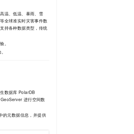
文戏情感细腻自然，动作戏激烈拳拳到肉，实现更强表演能力
支持中英文自由切换，具备更强的噪声鲁棒性
云聚AI 严选权益
SSL 证书
，一键激活高效办公新体验
精选AI产品，从模型到应用全链提效
、高温、低温、暴雨、雪
堡垒机
灾等全球准实时灾害事件数
AI 用量加速计划
应用
好支持各种数据类型，传统
防火墙
、识别商机，让客服更高效、服务更出色。
新老同享，达量后返
千问办公
主机安全
NEW
体验。
的智能体编程平台
一站式AI生产力平台
力。
AI 应用及服务市场
伶鹊
企业级人与Agent协作平台，接入和调度多个数字员工
智能客服平台，对话机器人、对话分析、智能外呼
AI 应用
大模型服务平台百炼 - 全妙
大模型
应用创作平台
多模态内容创作工具，已接入 DeepSeek
自然语言处理
原生数据库
PolarDB
GeoServer
进行空间数
数据标注
机器学习
中的元数据信息，并提供
息提取
与 AI 智能体进行实时音视频通话
从文本、图片、视频中提取结构化的属性信息
构建支持视频理解的 AI 音视频实时通话应用