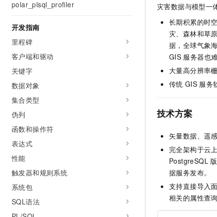
polar_plsql_profiler
灾害数据与模型一
AI 产品 免费试用
网络
安全
云开发大赛
Tableau 订阅
1亿+ 大模型 tokens 和 
长期积累的时
开发指南
可观测
入门学习赛
中间件
AI空中课堂在线直播课
灾、森林和草
140+云产品 免费试用
大模型服务
里程碑
据，全球气象
上云与迁云
产品新客免费试用，最长1
数据库
客户端和驱动
GIS
服务器也
生态解决方案
千问AI平台-Token Plan
企业出海
大模型ACA认证体验
大数据计算
大量高分辨率
关键字
助力企业全员 AI 认知与能
行业生态解决方案
传统
GIS
服务
数据对象
政企业务
媒体服务
千问AI平台-模型体验
开发者生态解决方案
集合类型
在线体验全尺寸、多种模态
企业服务与云通信
技术方案
伪列
AI 开发和 AI 应用解决
Happy 系列大模型
函数和操作符
域名与网站
矢量数据、遥
表达式
终端用户计算
完全架构于云
性能
PostgreSQL
Serverless
大模型解决方案
触发器和规则系统
据服务发布。
支持直接导入
系统包
开发工具
快速部署 Dify，高效搭建 
相关的属性查
SQL语法
迁移与运维管理
PL/SQL