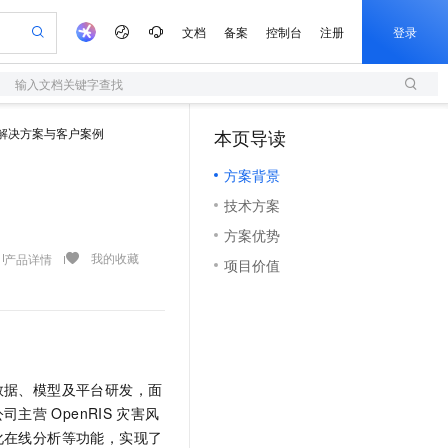
文档
备案
控制台
注册
登录
输入文档关键字查找
验
作计划
器
AI 活动
专业服务
服务伙伴合作计划
开发者社区
加入我们
服务平台百炼
阿里云 OPC 创新助力计划
解决方案与客户案例
本页导读
（1）
一站式生成采购清单，支持单品或批量购买
S
io：打造专属 AI 语音助手
S产品伙伴计划（繁花）
峰会
造的大模型服务与应用开发平台
轻量应用服务器
一句话生成原生可编辑精美 PPT 文稿
AI 生产力先锋
Al MaaS 服务伙伴赋能合作
域名
博文
Careers
至高可申请百万元
方案背景
性可伸缩的云计算服务
开启高性价比 AI 编程新体验
Qwen-Audio-3.0-Realtime 端到端实时语音角色扮演
输入一句话想法, 轻松生成专业的 PPT
先锋实践拓展 AI 生产力的边界
快速构建应用程序和网站，即刻迈出上云第一步
Token 补贴，五大权
计划
海大会
伙伴信用分合作计划
商标
问答
社会招聘
技术方案
益加速 OPC 成功
S
eek-V4-Pro
数字证书管理服务（原SSL证书）
一键部署幻兽帕鲁游戏服务器
飞天发布时刻
HOT
划
备案
电子书
校园招聘
方案优势
pSeek-V4-Pro
视频创作，一键激活电商全链路生产力
全托管，含MySQL、PostgreSQL、SQL Server、MariaDB多引擎
实现全站HTTPS，呈现可信的WEB访问
一键购买专属联机服务器，轻松开启游戏
所见，即是所愿
更多支持
我的收藏
产品详情
划
公司注册
镜像站
项目价值
视频生成
语音识别与合成
专属 QwenPaw
短信服务
漫剧工坊：一站式动画创作平台
AI 实训营
HOT
合作伙伴培训与认证
划
上云迁移
的智能体编程平台
站生成，高效打造优质广告素材
从聊天伙伴进化为能主动干活的本地数字员工
快速生产连贯的高质量长漫剧
从基础到进阶，Agent 创客手把手教你
国内短信简单易用，安全可靠，秒级触达，全球覆盖200+国家和地区。
e-1.1-T2V
Qwen3-TTS-Flash
lScope
我要反馈
查询合作伙伴
畅细腻的高质量视频
离线语音合成大模型，多语言方言自适应，低延迟高稳定
n Alibaba Cloud ISV 合作
代维服务
olarDB
建企业门户网站
大数据开发治理平台 DataWorks
10 分钟搭建微信、支付宝小程序
创新加速
ope
登录合作伙伴管理后台
我要建议
站，无忧落地极速上线
以可视化方式快速构建移动和 PC 门户网站
100%兼容MySQL、PostgreSQL，兼容Oracle，支持集中和分布式
高效部署网站，快速应用到小程序
Data Agent 驱动的一站式 Data+AI 开发治理平台
e-1.1-I2V
Cosyvoice-V3-Flash
安全
数据、模型及平台研发，面
畅自然，细节丰富
高表现力语音合成大模型，语音克隆听感自然
我要投诉
上云场景组合购
伴
公司主营
OpenRIS
灾害风
边界网络安全防护产品
漫剧创作，剧本、分镜、视频高效生成
覆盖90%+业务场景，专享组合折扣价
2V
VPN
Fun-ASR
化在线分析等功能，实现了