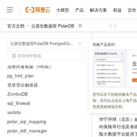
polar_sql_inception（SQL审核）
大模型
产品
解决方案
权益
定价
sequential_uuid（UUID生成）
temporal_tables（时间表）
官方文档
云原生数据库 PolarDB
使用中文分词
大模型
产品
解决方案
权益
定价
云市场
伙伴
服务
了解阿里云
精选产品
精选解决方案
普惠上云
产品定价
精选商城
成为销售伙伴
售前咨询
为什么选择阿里云
使用plprofiler插件
千问AI平台
云原生数据库 Po
首页
云原生数据库PolarDB PostgreSQL版（兼容Oracle）
了解云产品的定价详情
切换产品系列
减灾与应急时空解
大模型服务平台百炼
千问办公，解锁你的工作
普惠上云 官方力荐
分销伙伴
在线服务
网站建设
什么是云计算
大
使用pldebugger插件
大模型服务与应用平台
企业级Agent产品，直接
云服务器38元/年起，超
使用pg_roaringbitmap插件
咨询伙伴
多端小程序
技术领先
减灾与应
云上成本管理
售后服务
千问大模型
Agency Agents：拥
官方推荐返现计划
高维向量检索（PASE）
大模型
大模型
精选产品
精选解决方案
Salesforce 国际版订阅
稳定可靠
管理和优化成本
多元化、高性能、安全可靠
推荐新用户得奖励，单订单
销售伙伴合作计划
pg_hint_plan
自助服务
更新时间：
2023-07-26
友盟天域
安全合规
人工智能与机器学习
AI
文本生成
登录登出触发器
无影云电脑
HappyHorse 打造一
云工开物
无影生态合作计划
在线服务
观测云
分析师报告
随时随地安全接入的云上超
高校专属算力普惠，学生认
计算
互联网应用开发
ZomboDB
您可以在下拉框切换本产品
Qwen3.8-Max
HOT
Salesforce On Alibaba C
工单服务
能，也可以点击左上角产品
智能体时代全能旗舰模型
Tuya 物联网平台阿里云
研究报告与白皮书
sql_firewall
云解析DNS
快速拥有专属 OpenClaw
方案背景
Consulting Partner 合
大数据
容器
您更高效阅读文档。
免费试用
短信专区
varbitx
蓝凌 OA
Qwen3.7-Plus
AI 大模型销售与服务生
现代化应用
存储
天池大赛
华宁环球（北京）
能看、能想、能动手的多模
polar_sql_mapping
云原生大数据计算服务 Max
解决方案免费试用 新老
电子合同
向保险等行业及各
面向分析的企业级SaaS模
最高领取价值200元试用
安全
polar_ddl_manager
网络与CDN
AI 算法大赛
Qwen3-VL-Plus
险大数据平台提供
畅捷通