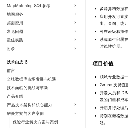
MapMatching SQL参考
多源异构数据
地图服务
应用开发可直
桌面应用
出、查询、统
可在表级和操
常见问题
系统原生部署
最佳实践
时线性扩展。
附录
技术白皮书
项目价值
前言
领域专业数据
全球数据库市场发展与机遇
Ganos
支持直
技术面临的挑战与革新
开发人员和
DB
产品介绍
发的门槛和成
产品技术架构和核心能力
开启并行处理
解决方案与客户案例
特别在栅格数
保险行业解决方案与案例
题。