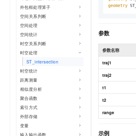
AI 产品 免费试用
网络
geometry
 ST
安全
云开发大赛
外包框处理算子
Tableau 订阅
1亿+ 大模型 tokens 和 
空间关系判断
可观测
入门学习赛
中间件
AI空中课堂在线直播课
140+云产品 免费试用
空间处理
大模型服务
上云与迁云
产品新客免费试用，最长1
数据库
参数
空间统计
生态解决方案
千问AI平台-Token Plan
企业出海
大模型ACA认证体验
时空关系判断
大数据计算
助力企业全员 AI 认知与能
参数名称
行业生态解决方案
时空处理
政企业务
媒体服务
千问AI平台-模型体验
开发者生态解决方案
ST_intersection
traj1
在线体验全尺寸、多种模态
企业服务与云通信
时空统计
AI 开发和 AI 应用解决
traj2
Happy 系列大模型
距离测量
域名与网站
t1
相似度分析
终端用户计算
聚合函数
t2
Serverless
索引方式
大模型解决方案
range
外部存储
开发工具
快速部署 Dify，高效搭建 
变量
迁移与运维管理
示例
输入输出函数