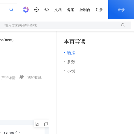
文档
备案
控制台
注册
登录
输入文档关键字查找
验
作计划
器
AI 活动
专业服务
服务伙伴合作计划
开发者社区
加入我们
服务平台百炼
阿里云 OPC 创新助力计划
sBase）
本页导读
（1）
一站式生成采购清单，支持单品或批量购买
S
可编辑精美 PPT 文稿
S产品伙伴计划（繁花）
峰会
造的大模型服务与应用开发平台
轻量应用服务器
Agency Agents：拥有专属领域专家
AI 生产力先锋
Al MaaS 服务伙伴赋能合作
域名
博文
Careers
至高可申请百万元
语法
性可伸缩的云计算服务
 轻松生成专业的 PPT
开启高性价比 AI 编程新体验
先锋实践拓展 AI 生产力的边界
快速构建应用程序和网站，即刻迈出上云第一步
多领域专家智能体,一键组建 AI 虚拟交付团队
Token 补贴，五大权
计划
海大会
伙伴信用分合作计划
商标
问答
社会招聘
参数
益加速 OPC 成功
S
帕鲁游戏服务器
数字证书管理服务（原SSL证书）
HappyHorse 打造一站式影视创作平台
飞天发布时刻
HOT
划
备案
电子书
校园招聘
示例
联机服务器，轻松开启游戏
视频创作，一键激活电商全链路生产力
全托管，含MySQL、PostgreSQL、SQL Server、MariaDB多引擎
实现全站HTTPS，呈现可信的WEB访问
所见，即是所愿
可视化编排打通从文字构思到成片全链路闭环
更多支持
我的收藏
产品详情
划
公司注册
镜像站
视频生成
语音识别与合成
 智能体与工作流应用
短信服务
漫剧工坊：一站式动画创作平台
AI 实训营
合作伙伴培训与认证
划
上云迁移
的智能体编程平台
站生成，高效打造优质广告素材
通过阿里云百炼高效搭建AI应用,助力高效开发
快速生产连贯的高质量长漫剧
从基础到进阶，Agent 创客手把手教你
国内短信简单易用，安全可靠，秒级触达，全球覆盖200+国家和地区。
e-1.1-T2V
Qwen3-TTS-Flash
lScope
我要反馈
查询合作伙伴
畅细腻的高质量视频
离线语音合成大模型，多语言方言自适应，低延迟高稳定
n Alibaba Cloud ISV 合作
代维服务
olarDB
建企业门户网站
大数据开发治理平台 DataWorks
10 分钟搭建微信、支付宝小程序
创新加速
ope
登录合作伙伴管理后台
我要建议
站，无忧落地极速上线
以可视化方式快速构建移动和 PC 门户网站
100%兼容MySQL、PostgreSQL，兼容Oracle，支持集中和分布式
高效部署网站，快速应用到小程序
Data Agent 驱动的一站式 Data+AI 开发治理平台
e-1.1-I2V
Cosyvoice-V3-Flash
安全
畅自然，细节丰富
高表现力语音合成大模型，语音克隆听感自然
我要投诉
上云场景组合购
伴
边界网络安全防护产品
漫剧创作，剧本、分镜、视频高效生成
覆盖90%+业务场景，专享组合折扣价
2V
VPN
Fun-ASR