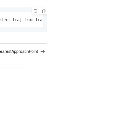
t.diy 一步搞定创意建站
构建大模型应用的安全防护体系
通过自然语言交互简化开发流程,全栈开发支持
通过阿里云安全产品对 AI 应用进行安全防护
elect traj from traj_table where id=
2
), '
2010
-
1
-
1
13
:
00
:
earestApproachPoint