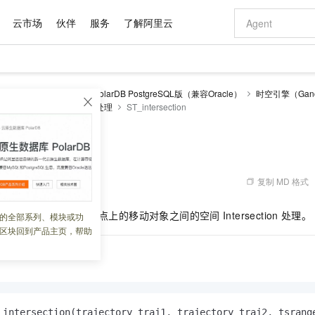
云市场
伙伴
服务
了解阿里云
AI 特惠
数据与 API
成为产品伙伴
企业增值服务
最佳实践
价格计算器
AI 场景体
基础软件
产品伙伴合
阿里云认证
市场活动
配置报价
大模型
larDB
云原生数据库PolarDB PostgreSQL版（兼容Oracle）
时空引擎（Gano
自助选配和估算价格
SQL参考手册
时空处理
ST_intersection
步到位
域名与网站
智启 AI 普惠权益
产品生态集成认证中心
企业支持计划
云上春晚
Qwen Audio：打造专属 AI 语音助手
千问官方 MaaS 平台，为开发者和 Agent 而生，新用户赠送 1 亿 + tokens 额度
云服务器 EC
一句话生成原生
AI Coding
阿里云Maa
2026 阿里云
为企业打
数据集
Windows
大模型认证
模型
NEW
NEW
格式还原
值低价云产品抢先购
提供智能易用的域名与建站服务
至高享 1亿+免费 tokens，加速 Al 应用落地
Qwen-Audio-3.0-Realtime 端到端实时语音角色扮演
安全可靠、弹
输入一句话想法,
智能编程，一键
产品生态伙伴
专家技术服务
云上奥运之旅
弹性计算合作
阿里云中企出
手机三要素
宝塔 Linux
全部认证
ection
价格优势
开源旗舰模型
对象存储 OSS
即刻拥有 DeepSeek-V4-Pro
阿里云 OPC 创新助力计划
云数据库 RD
一键部署幻兽
AI 电商营销
产品生态伙伴工作台
企业增值服务台
云栖战略参考
云存储合作计
云栖大会
身份实名认证
CentOS
训练营
推动算力普惠，释放技术红利
的大模型服务
最高返9万
真正可用的 1M 上下文,一次完成代码全链路开发
轻松解锁专属 DeepSeek-V4-Pro
至高百万元 Token 补贴，加速一人公司成长
稳定、安全、高性价比、高性能的云存储服务
一键购买专属
从图文生成到
复制 MD 格式
 07:58:46
云上的中国
数据库合作计
活动全景
短信
Docker
图片和
自进化智能体
人工智能平台 PAI
5 分钟轻松部署专属 QwenPaw
Token Plan 模型订阅计划
Qoder
高效搭建 AI
AI 广告创作
企业成长
大模型
NEW
HOT
信息公告
看见新力量
云网络合作计
OCR 文字识别
JAVA
级电脑
越聪明
证享300元代金券
一站式AI开发、训练和推理服务
Qwen3.8-Max 首发尝鲜，限时加量 10 倍，夜间低至2折
从聊天伙伴进化为能主动干活的本地数字员工
面向真实软件
图文、视频一
和轨迹
2
执行对应时间点上的移动对象之间的空间
Intersection
处理。
的全部系列、模块或功
Kimi-K3
HappyHors
NEW
魔搭 Mode
loud
服务实践
官网公告
区块回到产品主页，帮助
Kimi 最新旗舰模型，长程编程与推理利器
让文字生成流
金融模力时刻
Salesforce O
版
发票查验
全能环境
Qoder CN
Claude Code + GStack 打造工程团队
千问办公，限时限量积分加倍
云原生数据库 P
低代码高效构
AI 建站
NEW
作计划
计划
创新中心
魔搭 ModelSc
健康状态
让AI从“聊天伙伴”进化为能干活的“数字员工”
覆盖公网/内网、递归/权威、移动APP等全场景解析服务
安装技能 GStack，拥有专属 AI 工程团队
你的AI工作搭子，覆盖日常办公高频场景
基于千问大模型等，支持代码智能生成、研发智能问答
0 代码专业建
客户案例
天气预报查询
操作系统
Deepseek-v4-pro
HappyHors
态合作计划
态智能体模型
旗舰 MoE 大模型，百万上下文与顶尖推理能力
图生视频，流
Compute
同享
容器服务 Kubernetes 版 ACK
万小智 AI 建站低至 15元/月
云防火墙
AI 短剧/漫剧
快递物流查询
WordPress
成为服务伙
高校合作
式云数据仓库
点，立即开启云上创新
提供一站式管理容器应用的 K8s 服务
送.CN域名，送备案服务码
云原生的云上
AI助力短剧
GLM-5.2
Wan2.7-T
Ubuntu