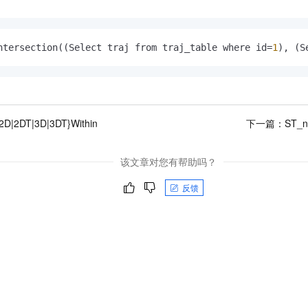
一个 AI 助手
即刻拥有 DeepSeek-R1 满血版
超强辅助，Bol
在企业官网、通讯软件中为客户提供 AI 客服
多种方案随心选，轻松解锁专属 DeepSeek
ntersection((Select traj from traj_table where id=
1
), (S
2D|2DT|3D|3DT}Within
下一篇：
ST_n
该文章对您有帮助吗？
反馈