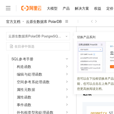
使用进阶
大模型
产品
解决方案
权益
定价
Geometry SQL参考
Raster SQL参考
官方文档
云原生数据库 PolarDB
大模型
产品
解决方案
权益
定价
云市场
伙伴
服务
了解阿里云
精选产品
精选解决方案
普惠上云
产品定价
精选商城
成为销售伙伴
售前咨询
为什么选择阿里云
SpatialRef SQL参考
千问AI平台
云原生数据库 Po
首页
PointCloud SQL参考
云原生数据库PolarDB PostgreSQL版（兼容Oracle）
了解云产品的定价详情
切换产品系列
Trajectory SQL参考
大模型服务平台百炼
睿译宝，AI翻译排版一
普惠上云 官方力荐
分销伙伴
在线服务
网站建设
什么是云计算
大
Trajectory SQL参考
大模型服务与应用平台
上传文档即自动完成翻译和
云服务器38元/年起，超
咨询伙伴
多端小程序
技术领先
ST_inters
SQL使用入门
云上成本管理
售后服务
千问大模型
GLM-5.2：长任务时代
官方推荐返现计划
大模型
大模型
精选产品
精选解决方案
Salesforce 国际版订阅
稳定可靠
SQL参考手册
管理和优化成本
多元化、高性能、安全可靠
推荐新用户得奖励，单订单
销售伙伴合作计划
自助服务
更新时间：
2019-07-05
构造函数
友盟天域
安全合规
人工智能与机器学习
AI
文本生成
无影云电脑
Hermes Agent，打造
云工开物
无影生态合作计划
在线服务
编辑与处理函数
观测云
分析师报告
随时随地安全接入的云上超
自主进化，持久记忆，越用
高校专属算力普惠，学生认
计算
互联网应用开发
定时间段的轨迹
1
您可以在下拉框切换本产品
Qwen3.8-Max
HOT
空间参考系处理函数
Salesforce On Alibaba C
工单服务
能，也可以点击左上角产品
智能体时代全能旗舰模型
Tuya 物联网平台阿里云
研究报告与白皮书
云解析DNS
快速拥有专属 OpenClaw
Consulting Partner 合
大数据
容器
您更高效阅读文档。
属性元数据
免费试用
短信专区
语法
蓝凌 OA
Qwen3.7-Plus
AI 大模型销售与服务生
属性函数
现代化应用
存储
天池大赛
能看、能想、能动手的多模
云原生大数据计算服务 Max
解决方案免费试用 新老
电子合同
事件函数
面向分析的企业级SaaS模
最高领取价值200元试用
安全
网络与CDN
AI 算法大赛
Qwen3-VL-Plus
外包框类型和处理函数
畅捷通
geometry