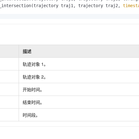
服务生态伙伴
视觉 Coding、空间感知、多模态思考等全面升级
1M上下文，专为长程任务能力而生
云工开物
企业应用
Night Plan 支持 Qwen 3.8-Max
AI 办公
NEW
_intersection(trajectory traj1, trajectory traj2, 
timest
Red Hat
30+ 款产品免费体验
夜间 5 折，Qwen/Meoo/TokenPlan 客户专享
AI智能应用
科研合作
ERP
堂（旗舰版）
SUSE
智能客服
AI 应用构建
大模型原生
CRM
2个月
自动承接线索
建站小程序
Qoder
大模型服务平台百炼-应用模版
OA 办公系统
HOT
NEW
面向真实软件
个人版上线、团队版降价；千问3.8-Max首发发尝鲜
丰富多元化的应用模版和解决方案
力提升
描述
财税管理
模板建站
万有无界
大模型服务平台百炼-智能体
400电话
定制建站
轨迹对象
1。
的模型效果
灵活可视化地构建企业级 Agent
方案
广告营销
模板小程序
轨迹对象
2。
秒悟
人工智能平台 PAI
定制小程序
云端极速 AI 
新一代 AI 视频生成模型，深度适配广告营销等场景
AI Native 的算法工程平台，一站式完成建模、训练、推理服务部署
开始时间。
APP 开发
结束时间。
建站系统
时间段。
AI 应用
10分钟微调：让0.6B模型媲美235B模型
多模态数据信
依托云原生高可用架构,实现Dify私有化部署
用1%尺寸在特定领域达到大模型90%以上效果