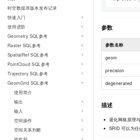
AI 产品 免费试用
网络
安全
云开发大赛
时空数据库版本发布记录
Tableau 订阅
1亿+ 大模型 tokens 和 
快速入门
可观测
入门学习赛
中间件
AI空中课堂在线直播课
140+云产品 免费试用
使用进阶
大模型服务
参数
上云与迁云
产品新客免费试用，最长1
数据库
Geometry SQL参考
生态解决方案
千问AI平台-Token Plan
企业出海
大模型ACA认证体验
参数名称
Raster SQL参考
大数据计算
助力企业全员 AI 认知与能
行业生态解决方案
SpatialRef SQL参考
政企业务
geom
媒体服务
千问AI平台-模型体验
开发者生态解决方案
PointCloud SQL参考
在线体验全尺寸、多种模态
precision
企业服务与云通信
Trajectory SQL参考
AI 开发和 AI 应用解决
Happy 系列大模型
GeomGrid SQL参考
degenerated
域名与网站
使用简介
终端用户计算
输出
描述
Serverless
大模型解决方案
输入
退化网格原理
空间操作
开发工具
快速部署 Dify，高效搭建 
SRID
可以为任
空间关系判断
迁移与运维管理
操作符