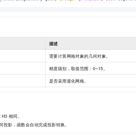
服务生态伙伴
视觉 Coding、空间感知、多模态思考等全面升级
1M上下文，专为长程任务能力而生
云工开物
企业应用
Night Plan 支持 Qwen 3.8-Max
AI 办公
NEW
Red Hat
30+ 款产品免费体验
夜间 5 折，Qwen/Meoo/TokenPlan 客户专享
AI智能应用
科研合作
ERP
堂（旗舰版）
SUSE
智能客服
AI 应用构建
大模型原生
CRM
2个月
自动承接线索
建站小程序
Qoder
大模型服务平台百炼-应用模版
OA 办公系统
HOT
NEW
描述
面向真实软件
个人版上线、团队版降价；千问3.8-Max首发发尝鲜
丰富多元化的应用模版和解决方案
力提升
财税管理
模板建站
需要计算网格对象的几何对象。
万有无界
大模型服务平台百炼-智能体
400电话
定制建站
的模型效果
灵活可视化地构建企业级 Agent
精度级别，取值范围：0~15。
方案
广告营销
模板小程序
秒悟
人工智能平台 PAI
是否采用退化网格。
定制小程序
云端极速 AI 
新一代 AI 视频生成模型，深度适配广告营销等场景
AI Native 的算法工程平台，一站式完成建模、训练、推理服务部署
APP 开发
建站系统
与
H3
相同。
AI 应用
10分钟微调：让0.6B模型媲美235B模型
多模态数据信
何投影，函数会自动完成投影转换。
依托云原生高可用架构,实现Dify私有化部署
用1%尺寸在特定领域达到大模型90%以上效果