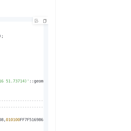
t.diy 一步搞定创意建站
构建大模型应用的安全防护体系
通过自然语言交互简化开发流程,全栈开发支持
通过阿里云安全产品对 AI 应用进行安全防护
);

16 51.73714)'
::geometry, 
10
);

-------------------------------------------------------
-------------------------------------------------------
08,
010100
FF7F51698658A108,
010100
FF7F50698658A108,
010100
F