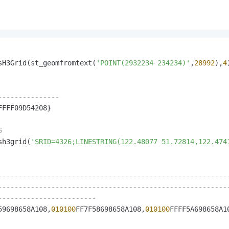
一个 AI 助手
即刻拥有 DeepSeek-R1 满血版
超强辅助，Bol
在企业官网、通讯软件中为客户提供 AI 客服
多种方案随心选，轻松解锁专属 DeepSeek
sH3Grid(st_geomfromtext(
'POINT(2932234 234234)'
,
28992
),
4
---------------
FFFF09D54208}

G
sh3grid(
'SRID=4326;LINESTRING(122.48077 51.72814,122.474
--------------------------------------------------------
--------------------------------------------------------
------------------------
59698658A108,
010100
FF7F58698658A108,
010100
FFFF5A698658A1