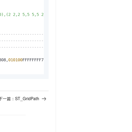
0),(2 2,2 5,5 5,5 2,2 2))) '
::geometry, 
2
);

-------------------------------------------------------
-------------------------------------------------------
-------------------------------------------------------
808,
010100
FFFFFFFF7F8B2508,
010100
FFFFFFFF7F2F2808,
010100
下一篇：
ST_GridPath