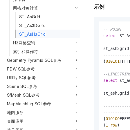
10 分钟在聊天系统中增加
示例
专有云
网格对象计算
ST_AsGrid
ST_As3DGrid
-- POINT
ST_AsH3Grid
select
 ST_A
H3网格查询
索引和操作符
-----------
Geometry Pyramid SQL参考
{
010101
FFFF
FDW SQL参考
--LINESTRIN
Utility SQL参考
select
 st_a
Scene SQL参考
SfMesh SQL参考
-----------
MapMatching SQL参考
-----------
地图服务
-----------
{
010100
FFFF
桌面应用
(
1
row
)

常见问题