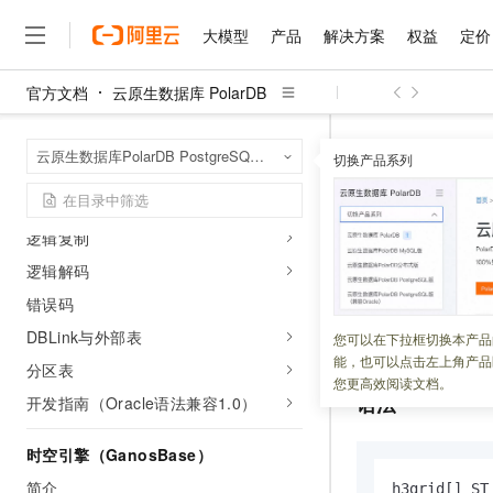
系统目录
大模型
产品
解决方案
权益
定价
系统视图
系统权限
官方文档
云原生数据库 PolarDB
跨机并行查询
大模型
产品
解决方案
权益
定价
云市场
伙伴
服务
了解阿里云
精选产品
精选解决方案
普惠上云
产品定价
精选商城
成为销售伙伴
售前咨询
为什么选择阿里云
闪回
千问AI平台
云原生数据库 Po
首页
云原生数据库PolarDB PostgreSQL版（兼容Oracle）
了解云产品的定价详情
切换产品系列
GeomGrid SQL参
大模型服务平台百炼
千问办公，解锁你的工作
普惠上云 官方力荐
分销伙伴
在线服务
网站建设
什么是云计算
插件
大
大模型服务与应用平台
企业级Agent产品，直接
云服务器38元/年起，超
Global AWR用户指南
咨询伙伴
多端小程序
技术领先
ST_AsH3G
云上成本管理
售后服务
逻辑复制
千问大模型
Agency Agents：拥
官方推荐返现计划
大模型
大模型
精选产品
精选解决方案
Salesforce 国际版订阅
稳定可靠
管理和优化成本
多元化、高性能、安全可靠
推荐新用户得奖励，单订单
销售伙伴合作计划
逻辑解码
自助服务
更新时间：
2024-01-04
友盟天域
安全合规
人工智能与机器学习
AI
文本生成
错误码
无影云电脑
HappyHorse 打造一
云工开物
无影生态合作计划
在线服务
观测云
分析师报告
随时随地安全接入的云上超
高校专属算力普惠，学生认
DBLink与外部表
计算
互联网应用开发
将二维几何对象转
您可以在下拉框切换本产品
Qwen3.8-Max
HOT
Salesforce On Alibaba C
工单服务
能，也可以点击左上角产品
智能体时代全能旗舰模型
Tuya 物联网平台阿里云
研究报告与白皮书
分区表
云解析DNS
快速拥有专属 OpenClaw
Consulting Partner 合
大数据
容器
您更高效阅读文档。
免费试用
短信专区
语法
开发指南（Oracle语法兼容1.0）
蓝凌 OA
Qwen3.7-Plus
AI 大模型销售与服务生
现代化应用
存储
天池大赛
能看、能想、能动手的多模
云原生大数据计算服务 Max
解决方案免费试用 新老
电子合同
时空引擎（GanosBase）
面向分析的企业级SaaS模
最高领取价值200元试用
安全
网络与CDN
AI 算法大赛
Qwen3-VL-Plus
简介
畅捷通
h3grid[] ST