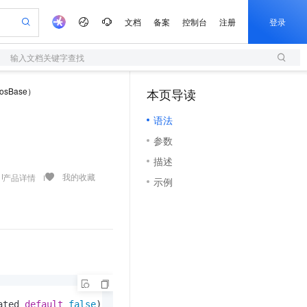
文档
备案
控制台
注册
登录
输入文档关键字查找
验
作计划
器
AI 活动
专业服务
服务伙伴合作计划
开发者社区
加入我们
服务平台百炼
阿里云 OPC 创新助力计划
sBase）
本页导读
（1）
一站式生成采购清单，支持单品或批量购买
S
io：打造专属 AI 语音助手
S产品伙伴计划（繁花）
峰会
造的大模型服务与应用开发平台
轻量应用服务器
一句话生成原生可编辑精美 PPT 文稿
AI 生产力先锋
Al MaaS 服务伙伴赋能合作
域名
博文
Careers
至高可申请百万元
语法
性可伸缩的云计算服务
开启高性价比 AI 编程新体验
Qwen-Audio-3.0-Realtime 端到端实时语音角色扮演
输入一句话想法, 轻松生成专业的 PPT
先锋实践拓展 AI 生产力的边界
快速构建应用程序和网站，即刻迈出上云第一步
Token 补贴，五大权
计划
海大会
伙伴信用分合作计划
商标
问答
社会招聘
参数
益加速 OPC 成功
S
eek-V4-Pro
数字证书管理服务（原SSL证书）
一键部署幻兽帕鲁游戏服务器
飞天发布时刻
HOT
划
备案
电子书
校园招聘
描述
pSeek-V4-Pro
视频创作，一键激活电商全链路生产力
全托管，含MySQL、PostgreSQL、SQL Server、MariaDB多引擎
实现全站HTTPS，呈现可信的WEB访问
一键购买专属联机服务器，轻松开启游戏
所见，即是所愿
更多支持
我的收藏
产品详情
划
公司注册
镜像站
示例
视频生成
语音识别与合成
专属 QwenPaw
短信服务
漫剧工坊：一站式动画创作平台
AI 实训营
HOT
合作伙伴培训与认证
划
上云迁移
的智能体编程平台
站生成，高效打造优质广告素材
从聊天伙伴进化为能主动干活的本地数字员工
快速生产连贯的高质量长漫剧
从基础到进阶，Agent 创客手把手教你
国内短信简单易用，安全可靠，秒级触达，全球覆盖200+国家和地区。
e-1.1-T2V
Qwen3-TTS-Flash
lScope
我要反馈
查询合作伙伴
畅细腻的高质量视频
离线语音合成大模型，多语言方言自适应，低延迟高稳定
n Alibaba Cloud ISV 合作
代维服务
olarDB
建企业门户网站
大数据开发治理平台 DataWorks
10 分钟搭建微信、支付宝小程序
创新加速
ope
登录合作伙伴管理后台
我要建议
站，无忧落地极速上线
以可视化方式快速构建移动和 PC 门户网站
100%兼容MySQL、PostgreSQL，兼容Oracle，支持集中和分布式
高效部署网站，快速应用到小程序
Data Agent 驱动的一站式 Data+AI 开发治理平台
e-1.1-I2V
Cosyvoice-V3-Flash
安全
畅自然，细节丰富
高表现力语音合成大模型，语音克隆听感自然
我要投诉
上云场景组合购
伴
边界网络安全防护产品
漫剧创作，剧本、分镜、视频高效生成
覆盖90%+业务场景，专享组合折扣价
2V
VPN
Fun-ASR
ated 
default
false
);