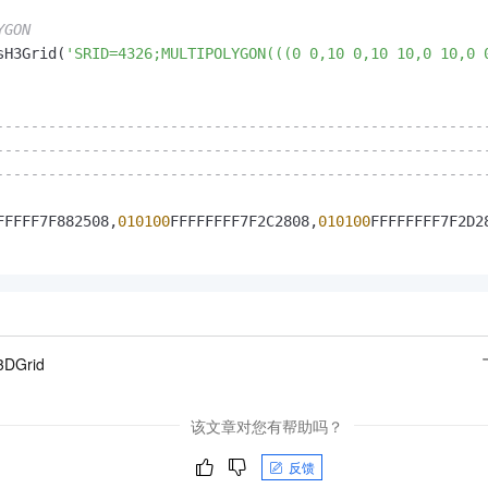
YGON
sH3Grid(
'SRID=4326;MULTIPOLYGON(((0 0,10 0,10 10,0 10,0 
--------------------------------------------------------
--------------------------------------------------------
--------------------------------------------------------
FFFFF7F882508,
010100
FFFFFFFF7F2C2808,
010100
FFFFFFFF7F2D2
3DGrid
该文章对您有帮助吗？
反馈