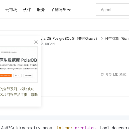
云市场
伙伴
服务
了解阿里云
AI 特惠
数据与 API
成为产品伙伴
企业增值服务
最佳实践
价格计算器
AI 场景体
基础软件
产品伙伴合
阿里云认证
市场活动
配置报价
大模型
larDB
云原生数据库PolarDB PostgreSQL版（兼容Oracle）
时空引擎（Gano
自助选配和估算价格
考
网格对象计算
ST_AsH3Grid
新方式
域名与网站
睿译宝，AI翻译排版一步到位
智启 AI 普惠权益
产品生态集成认证中心
企业支持计划
云上春晚
千问官方 MaaS 平台，为开发者和 Agent 而生，新用户赠送 1 亿 + tokens 额度
云服务器 EC
Qwen Aud
AI Coding
阿里云Maa
2026 阿里云
为企业打
数据集
Windows
大模型认证
模型
NEW
NEW
交付可用成果
值低价云产品抢先购
提供智能易用的域名与建站服务
上传文档即自动完成翻译和格式还原
至高享 1亿+免费 tokens，加速 Al 应用落地
安全可靠、弹
智能编程，一键
产品生态伙伴
专家技术服务
云上奥运之旅
弹性计算合作
阿里云中企出
手机三要素
宝塔 Linux
全部认证
rid
价格优势
有专属领域专家
对象存储 OSS
GLM-5.2：长任务时代开源旗舰模型
阿里云 OPC 创新助力计划
云数据库 RD
即刻拥有 DeepS
AI 电商营销
产品生态伙伴工作台
企业增值服务台
云栖战略参考
云存储合作计
云栖大会
身份实名认证
CentOS
训练营
推动算力普惠，释放技术红利
的大模型服务
最高返9万
多领域专家智能体,一键组建 AI 虚拟交付团队
至高百万元 Token 补贴，加速一人公司成长
稳定、安全、高性价比、高性能的云存储服务
真正可用的 1M 上下文,一次完成代码全链路开发
轻松解锁专属 Dee
从图文生成到
复制 MD 格式
 08:57:30
云上的中国
数据库合作计
活动全景
短信
Docker
图片和
站式影视创作平台
人工智能平台 PAI
Hermes Agent，打造自进化智能体
Token Plan 模型订阅计划
Qoder
5 分钟轻松部署
AI 广告创作
企业成长
大模型
NEW
信息公告
看见新力量
云网络合作计
OCR 文字识别
JAVA
级电脑
证享300元代金券
可视化编排打通从文字构思到成片全链路闭环
一站式AI开发、训练和推理服务
自主进化，持久记忆，越用越聪明
Qwen3.8-Max 首发尝鲜，限时加量 10 倍，夜间低至2折
面向真实软件
图文、视频一
换为
H3
网格表达。
的全部系列、模块或功
Kimi-K3
HappyHors
NEW
魔搭 Mode
loud
服务实践
官网公告
区块回到产品主页，帮助
Kimi 最新旗舰模型，长程编程与推理利器
让文字生成流
金融模力时刻
Salesforce O
版
发票查验
全能环境
Qoder CN
Claude Code + GStack 打造工程团队
千问办公，限时限量积分加倍
云原生数据库 P
低代码高效构
AI 建站
NEW
作计划
计划
创新中心
魔搭 ModelSc
健康状态
让AI从“聊天伙伴”进化为能干活的“数字员工”
覆盖公网/内网、递归/权威、移动APP等全场景解析服务
安装技能 GStack，拥有专属 AI 工程团队
你的AI工作搭子，覆盖日常办公高频场景
基于千问大模型等，支持代码智能生成、研发智能问答
0 代码专业建
客户案例
天气预报查询
操作系统
Deepseek-v4-pro
HappyHors
态合作计划
态智能体模型
旗舰 MoE 大模型，百万上下文与顶尖推理能力
图生视频，流
Compute
同享
容器服务 Kubernetes 版 ACK
万小智 AI 建站低至 15元/月
云防火墙
AI 短剧/漫剧
快递物流查询
WordPress
成为服务伙
高校合作
式云数据仓库
点，立即开启云上创新
提供一站式管理容器应用的 K8s 服务
送.CN域名，送备案服务码
云原生的云上
AI助力短剧
GLM-5.2
Wan2.7-T
Ubuntu
_AsH3Grid(geometry geom, 
integer
precision
, bool degener