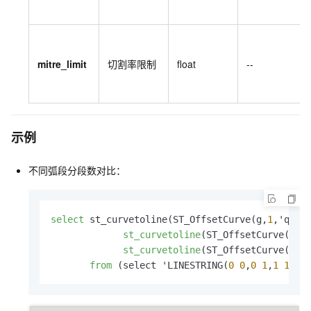
mitre_limit
切割率限制
float
--
示例
不同弧段分段数对比：
select
 st_curvetoline(ST_OffsetCurve(g,
1
,'quad
st_curvetoline
(ST_OffsetCurve(g,
1
st_curvetoline
(ST_OffsetCurve(g,
1
from
 (select 'LINESTRING(
0
0
,
0
1
,
1
1
)':