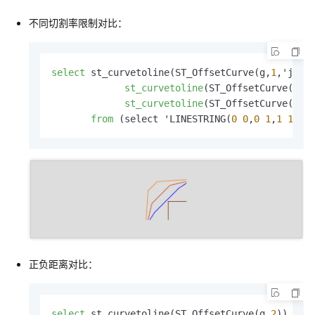
不同切割率限制对比：
select
 st_curvetoline(ST_OffsetCurve(g,
1
,'join
st_curvetoline
(ST_OffsetCurve(g,
1
st_curvetoline
(ST_OffsetCurve(g,
1
from
 (select 'LINESTRING(
0
0
,
0
1
,
1
1
)':
正负距离对比：
select
 st_curvetoline(ST_OffsetCurve(g,
2
)),
