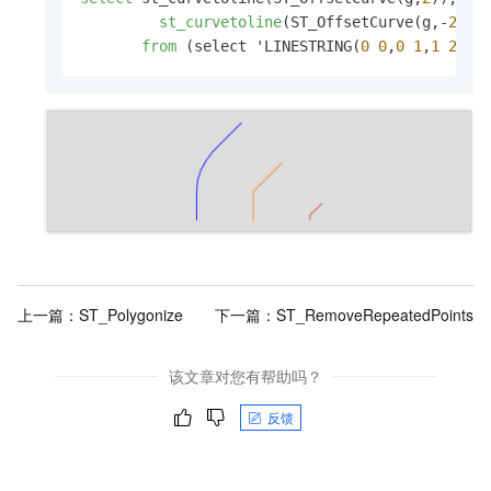
st_curvetoline
(ST_OffsetCurve(g,-
2
)),g
from
 (select 'LINESTRING(
0
0
,
0
1
,
1
2
)':
上一篇：
ST_Polygonize
下一篇：
ST_RemoveRepeatedPoints
该文章对您有帮助吗？
反馈