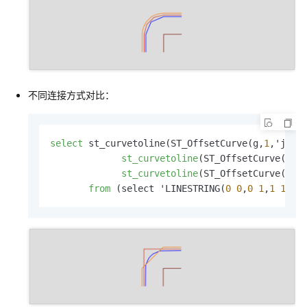
不同连接方式对比：
select
 st_curvetoline(ST_OffsetCurve(g,
1
,'join=
st_curvetoline
(ST_OffsetCurve(g,
1
st_curvetoline
(ST_OffsetCurve(g,
1
from
 (select 'LINESTRING(
0
0
,
0
1
,
1
1
)':