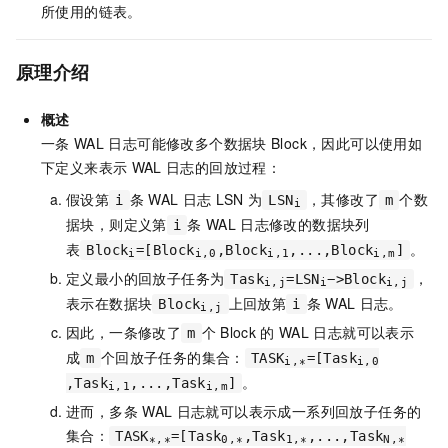
所使用的链表。
原理介绍
概述
一条
WAL
日志可能修改多个数据块
Block，因此可以使用如
下定义来表示
WAL
日志的回放过程：
假设第
条
WAL
日志
LSN
为
，其修改了
个数
i
LSN
m
i
据块，则定义第
条
WAL
日志修改的数据块列
i
表
。
Block
​=[Block
​,Block
​,...,Block
​]
i
i,0
i,1
i,m
定义最小的回放子任务为
，
Task
=LSN
−>Block
i,j​
i​
i,j
表示在数据块
上回放第
条
WAL
日志。
Block
i
i,j
因此，一条修改了
个
Block
的
WAL
日志就可以表示
m
成
个回放子任务的集合：
m
TASK
​=[Task
i,∗
i,0
。
,Task
​,...,Task
]
i,1
i,m​
进而，多条
WAL
日志就可以表示成一系列回放子任务的
集合：
TASK
​=[Task
​,Task
​,...,Task
∗,∗
0,∗
1,∗
N,∗