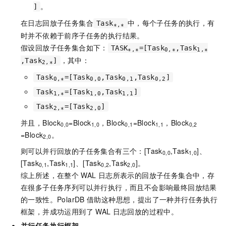
。
]
在日志回放子任务集合
中，每个子任务的执行，有
Task
∗,∗
时并不依赖于前序子任务的执行结果。
假设回放子任务集合如下：
TASK
​=[Task
​,Task
∗,∗
0,∗
1,∗​
，其中：
,Task
​]
2,∗
Task
​=[Task
​,Task
​,Task
​]
0,∗
0,0
0,1
0,2
Task
​=[Task
​,Task
​]
1,∗
1,0
1,1
Task
​=[Task
​]
2,∗
2,0
并且，Block
​=Block
，Block
​=Block
​，Block
0,0
1,0​
0,1
1,1
0,2​
=Block
。
2,0​
则可以并行回放的子任务集合有三个：[Task
​,Task
​]、
0,0
1,0
[Task
​,Task
​]、[Task
​,Task
​]。
0,1
1,1
0,2
2,0
综上所述，在整个
WAL
日志所表示的回放子任务集合中，存
在很多子任务序列可以并行执行，而且不会影响最终回放结果
的一致性。
PolarDB
借助这种思想，提出了一种并行任务执行
框架，并成功运用到了
WAL
日志回放的过程中。
并行任务执行框架