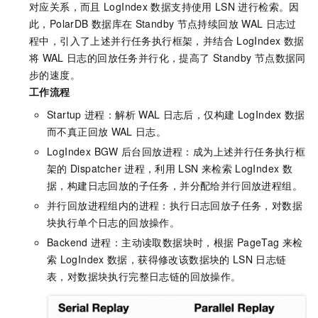
对应关系，而且
LogIndex
数据支持使用
LSN
进行检索。因
此，
PolarDB
数据库在
Standby
节点持续回放
WAL
日志过
程中，引入了上述并行任务执行框架，并结合
LogIndex
数据
将
WAL
日志的回放任务并行化，提高了
Standby
节点数据同
步的速度。
工作流程
Startup
进程：解析
WAL
日志后，仅构建
LogIndex
数据
而不真正回放
WAL
日志。
LogIndex BGW
后台回放进程：成为上述并行任务执行框
架的
Dispatcher
进程，利用
LSN
来检索
LogIndex
数
据，构建日志回放的子任务，并分配给并行回放进程组。
并行回放进程组内的进程：执行日志回放子任务，对数据
块执行单个日志的回放操作。
Backend
进程：主动读取数据块时，根据
PageTag
来检
索
LogIndex
数据，获得修改该数据块的
LSN
日志链
表，对数据块执行完整日志链的回放操作。