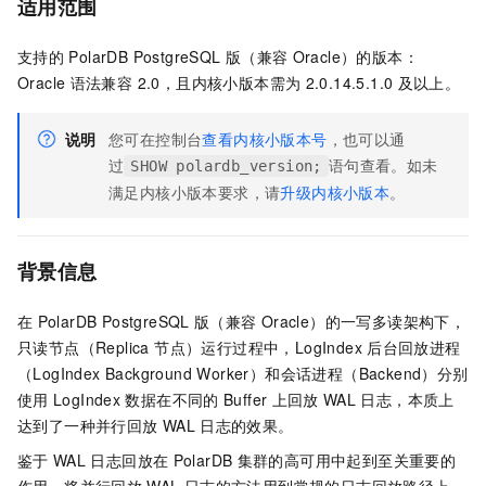
适用范围
支持的
PolarDB PostgreSQL
版（兼容
Oracle）
的版本：
Oracle
语法兼容 2.0
，且内核小版本需为
2.0.14.5.1.0
及以上。
说明
您可在控制台
查看内核小版本号
，也可以通
过
语句查看。如未
SHOW polardb_version;
满足内核小版本要求，请
升级内核小版本
。
背景信息
在
PolarDB PostgreSQL
版（兼容
Oracle）
的一写多读架构下，
只读节点（Replica 节点）运行过程中，LogIndex
后台回放进程
（LogIndex Background Worker）和会话进程（Backend）分别
使用
LogIndex
数据在不同的
Buffer
上回放
WAL
日志，本质上
达到了一种并行回放
WAL
日志的效果。
鉴于
WAL
日志回放在
PolarDB
集群的高可用中起到至关重要的